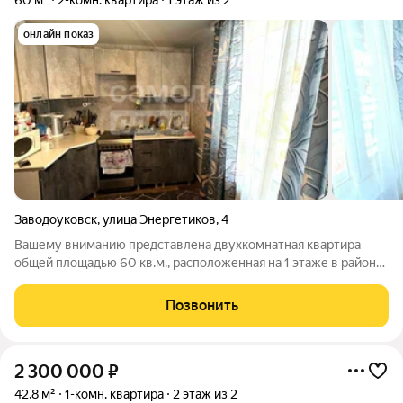
60 м²
2-комн. квартира
1 этаж из 2
онлайн показ
Заводоуковск
,
улица Энергетиков
,
4
Вашему вниманию представлена двухкомнатная квартира
общей площадью 60 кв.м., расположенная на 1 этаже в районе
Сельмаш города Заводоуковска. В квартире выполнен
косметический ремонт, комнаты все изолированы, санузел
Позвонить
раздельный, кроме того в квартире
2 300 000
₽
42,8 м²
1-комн. квартира
2 этаж из 2