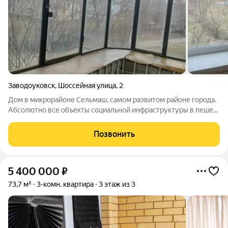
Заводоуковск
,
Шоссейная улица
,
2
Дом в микрорайоне Сельмаш, самом развитом районе города.
Абсолютно все объекты социальной инфраструктуры в пешей
доступности, парк с детскими и спортивными площадками,
Колмаковский парк. Во дворе детские площадки. Проживание
Позвонить
в квартире по данному
5 400 000
₽
73,7 м²
3-комн. квартира
3 этаж из 3