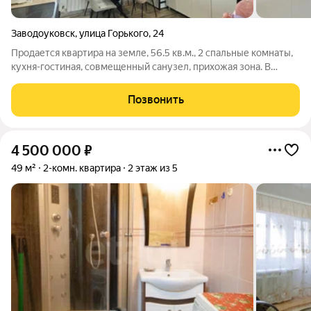
Заводоуковск
,
улица Горького
,
24
Продается квартира на земле, 56.5 кв.м., 2 спальные комнаты,
кухня-гостиная, совмещенный санузел, прихожая зона. В
квартире сделан капитальный ремонт, пристроена терраса.
Участок 10 соток Арт. 139315071
Позвонить
4 500 000
₽
49 м²
2-комн. квартира
2 этаж из 5