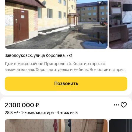
Заводоуковск
,
улица Королёва
,
7к1
Дом в микрорайоне Пригородный. Квартира просто
замечательная. Хорошая отделка и мебель. Все остается при
продаже, подходит под семейную ипотеку 6 %. Удобная
транспортная развязка и регулярное автобусное сообщение
Позвонить
позволяют быстро добраться до школы и
2 300 000
₽
28,8 м²
1-комн. квартира
4 этаж из 5