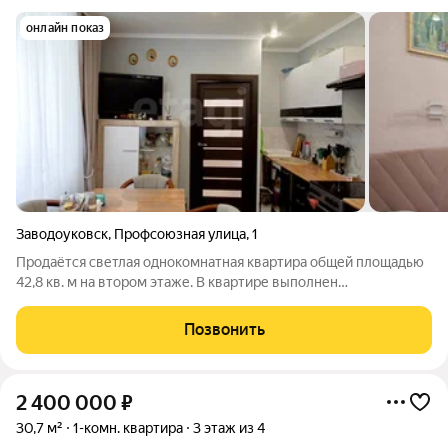
онлайн показ
Заводоуковск
,
Профсоюзная улица
,
1
Продаётся светлая однокомнатная квартира общей площадью
42,8 кв. м на втором этаже. В квартире выполнен
качественный ремонт, есть собственный земельный участок.
Расположение удачное тихий и спокойный район, при этом в
Позвонить
шаговой доступности магазины и
2 400 000
₽
30,7 м²
1-комн. квартира
3 этаж из 4