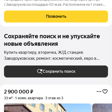
г.Заводоуковска площадью 50 м.кв. Расположена на 1 этаже
пятиэтажного дома, что делает её особенно комфортной для
проживания людей преклонного возраста или семей с детьми.
Позвонить
В квартире выполнен
Сохраняйте поиск и не упускайте
новые объявления
Купить квартиру, вторичка, Ж/Д станция:
Заводоуковская, ремонт: косметический, евро в
Тюменской области
Сохранить поиск
2 900 000
₽
33 м²
1-комн. квартира
3 этаж из 3