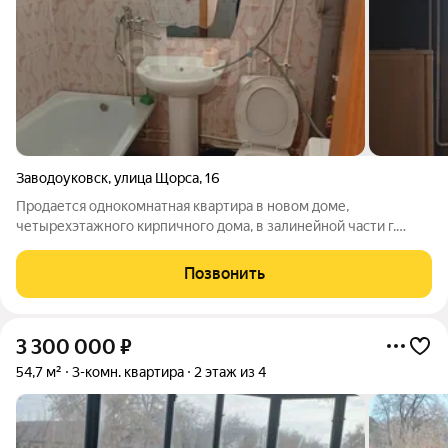
Заводоуковск
,
улица Щорса
,
16
Продается однокомнатная квартира в новом доме,
четырехэтажного кирпичного дома, в залинейной части г.
Заводоуковска. Квартира общей площадью 30 кв.м. В квартире
косметический ремонт, пластиковые окна, горячее
Позвонить
водоснабжение круглый год, установлен
3 300 000
₽
54,7 м²
3-комн. квартира
2 этаж из 4