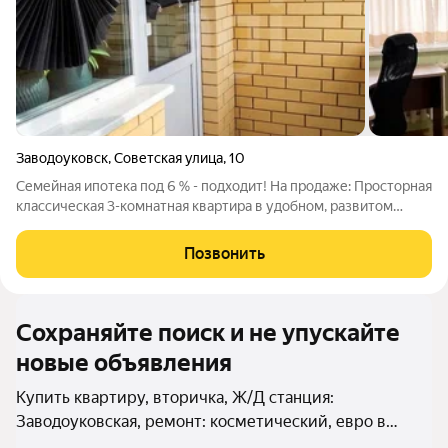
Заводоуковск
,
Советская улица
,
10
Семейная ипотека под 6 % - подходит! На продаже: Просторная
классическая 3-комнатная квартира в удобном, развитом
районе! Новый кирпичный дом 2012 г. подходит под семейную
ипотеку 6% Уютная 3 -комнатная квартира, общей площадью
Позвонить
73,7 м с окнами на
Сохраняйте поиск и не упускайте
новые объявления
Купить квартиру, вторичка, Ж/Д станция:
Заводоуковская, ремонт: косметический, евро в
Тюменской области