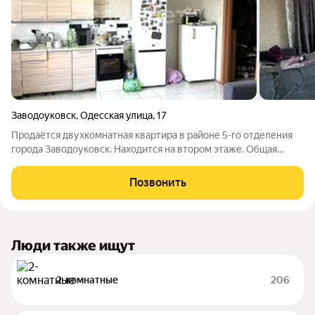
Заводоуковск
,
Одесская улица
,
17
Продаётся двухкомнатная квартира в районе 5-го отделения
города Заводоуковск. Находится на втором этаже. Общая
площадь 64,9 кв.м, кухня 18 кв.м. Комнаты просторные и
светлые. Планировка 2+, санузел совмещённый. Без
Позвонить
перепланировок, готова к продаже.
Люди также ищут
2-комнатные
206