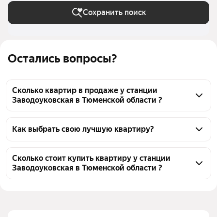
Сохранить поиск
Остались вопросы?
Сколько квартир в продаже у станции
Заводоуковская в Тюменской области ?
На Яндекс Недвижимости в продаже у станции 
Заводоуковская в Тюменской области 655 квартир, 
Как выбрать свою лучшую квартиру?
из них 1 объявление от собственников, 654 
Чтобы купить квартиру с ремонтом во вторичке у 
объявления от агентств
станции Заводоуковская, воспользуйтесь тепловой 
Сколько стоит купить квартиру у станции
Заводоуковская в Тюменской области ?
картой для оценки инфраструктуры и 
транспортной доступности в выбранном районе у 
Цена за 
22 286 — 140 625 ₽
станции Заводоуковская в Тюменской области
квадратный 
Для легкого выбора подходящей квартиры в 
метр