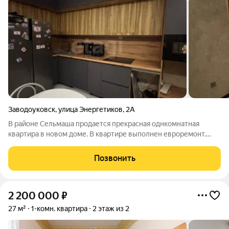
Заводоуковск
,
улица Энергетиков
,
2А
В районе Сельмаша продается прекрасная однкомнатная
квартира в новом доме. В квартире выполнен евроремонт.
Стены во всей квартире отделаны декоративной штукатуркой.
Парящий потолок со встроенной гардиной добавляет уюта в
Позвонить
квартиру. В санузеле на
2 200 000
₽
27 м²
1-комн. квартира
2 этаж из 2