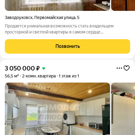
Заводоуковск
,
Первомайская улица
,
5
Продается уникальная возможность стать владельцем
просторной и светлой квартиры в самом сердце
Заводоуковска! Эта меблированная квартира с косметическим
ремонтом идеальный выбор для тех, кто ценит комфорт и
Позвонить
удобство. В квартире установлены новые
3 050 000
₽
56,5 м²
2-комн. квартира
1 этаж из 1