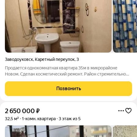
Заводоуковск
,
Каретный переулок
,
3
Продается однокомнатная квартира 35м в микрорайоне
Новом. Сделан косметический ремонт. Район стремительно
развивается, при этом оставаясь тихим и спокойным, окружён
живописной природой. Поблизости находится остановка
Позвонить
общественного транспорта,
2 650 000
₽
32,5 м²
1-комн. квартира
3 этаж из 5