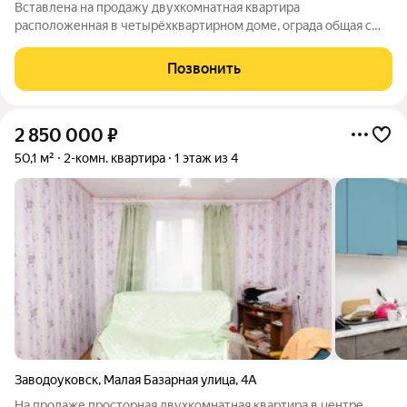
Вставлена на продажу двухкомнатная квартира
расположенная в четырёхквартирном доме, ограда общая с
соседями,соседи очень хорошие люди . Стены утеплены и
обшиты сайдингом. Отопление в квартире газовое,воду берут
Позвонить
из своей скважины,туалет на улице.В
2 850 000
₽
50,1 м²
2-комн. квартира
1 этаж из 4
Заводоуковск
,
Малая Базарная улица
,
4А
На продаже просторная двухкомнатная квартира в центре