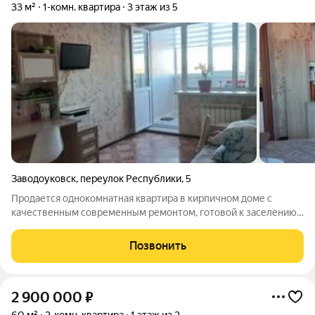
33 м²
1-комн. квартира
3 этаж из 5
Заводоуковск
,
переулок Республики
,
5
Продается однокомнатная квартира в кирпичном доме с
качественным современным ремонтом, готовой к заселению.
Планировка отличается рациональностью: изолированная
просторная кухня площадью 9 кв.м. и большая жилая комната с
Позвонить
прямым выходом на
2 900 000
₽