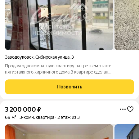
Заводоуковск
,
Сибирская улица
,
3
Продам однокомнатную квартиру на третьем этаже
пятиэтажного,кирпичного дома.В квартире сделан
косметический ремонт,вставлены пластиковые окна,на стенах
обои,на полу линолеум.Сан узел и ванная совмещённые,есть
Позвонить
застеклённый балкон. Район очень
3 200 000
₽
69 м²
3-комн. квартира
2 этаж из 3