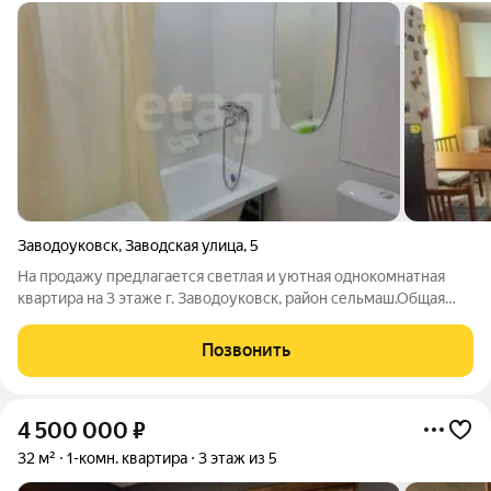
Заводоуковск
,
Заводская улица
,
5
На продажу предлагается светлая и уютная однокомнатная
квартира на 3 этаже г. Заводоуковск, район сельмаш.Общая
плащадь 30,7 квадратных метров, санузел совмещенный.
Заменена вся проводка, стены оштукатурены, поклеены
Позвонить
качествене обои, потолок так же
4 500 000
₽
32 м²
1-комн. квартира
3 этаж из 5