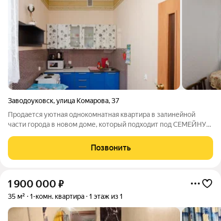
Заводоуковск
,
улица Комарова
,
37
Продается уютная однокомнатная квартира в залинейной
части города в новом доме, который подходит под СЕМЕЙНУЮ
ИПОТЕКУ 6% идеальный вариант для комфортной жизни или
выгодного инвестирования! Эта светлая и просторная
Позвонить
квартира площадью 27 квадратных
1 900 000
₽
35 м²
1-комн. квартира
1 этаж из 1