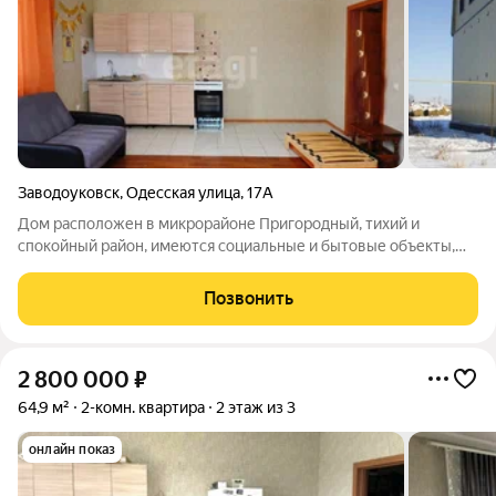
Заводоуковск
,
Одесская улица
,
17А
Дом расположен в микрорайоне Пригородный, тихий и
спокойный район, имеются социальные и бытовые объекты,
которые создают комфорт для проживания в данном районе.
Удобная транспортная развязка, регулярное автобусное
Позвонить
сообщение. До центра города 10 минут
2 800 000
₽
64,9 м²
2-комн. квартира
2 этаж из 3
онлайн показ