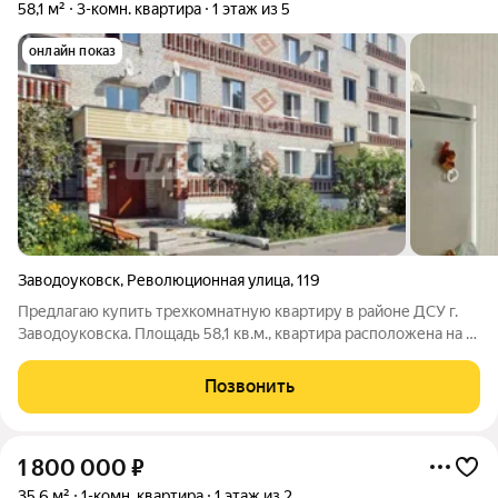
58,1 м²
3-комн. квартира
1 этаж из 5
онлайн показ
Заводоуковск
,
Революционная улица
,
119
Предлагаю купить трехкомнатную квартиру в районе ДСУ г.
Заводоуковска. Площадь 58,1 кв.м., квартира расположена на 1-
ом этаже пятиэтажного кирпичного дома 1990 года постройки.
Комнаты все изолированные, квартира формата "распашонка",
Позвонить
окна выходят на
1 800 000
₽
35,6 м²
1-комн. квартира
1 этаж из 2