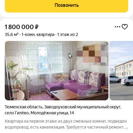
этаже, общей площадью 58,2 кв.м. Планировка хорошая -
Позвонить
распашонка, комнаты изолированы.
1 800 000
₽
35,6 м²
1-комн. квартира
1 этаж из 2
Тюменская область
,
Заводоуковский муниципальный округ
,
село Гилёво
,
Молодёжная улица
,
14
Квартира на первом этаже из двух смежных комнат, подведен
водопровод, есть канализация. Требуется частичный ремонт. В