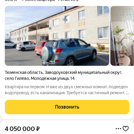
Тюменская область
,
Заводоуковский муниципальный округ
,
село Гилёво
,
Молодёжная улица
,
14
Квартира на первом этаже из двух смежных комнат, подведен
водопровод, есть канализация. Требуется частичный ремонт. В
доме центральное отопление, всегда тепло. Дополнительный
бонус это небольшой земельный участок под огород, на
Позвонить
котором есть теплица,
4 050 000
₽