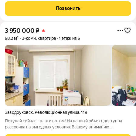
расположен на первом этаже и обладает ключевым
преимуществом отдельным входом, что обеспечивает
Позвонить
полную независимость. Планировка
3 950 000
₽
58,2 м²
3-комн. квартира
1 этаж из 5
Заводоуковск
,
Революционная улица
,
119
Покупай сейчас - плати потом! На данный объект доступна
рассрочка на выгодных условиях Вашему вниманию
представлена просторная трехкомнатная квартира на первом