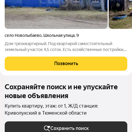
село Новолыбаево
,
Школьная улица
,
9
Дом трехквартирный. Под квартирой самостоятельный
земельный участок 4,5 соток. Есть хозяйственные постройки,
баня. Водопровод центральный, в квартире газовое
отопление. Дом обшит сайдиногом, в квартире пластиковые
Позвонить
окна, натяжные потолки. Село
Сохраняйте поиск и не упускайте
новые объявления
Купить квартиру, этаж: от 1, Ж/Д станция:
Криволукский в Тюменской области
Сохранить поиск