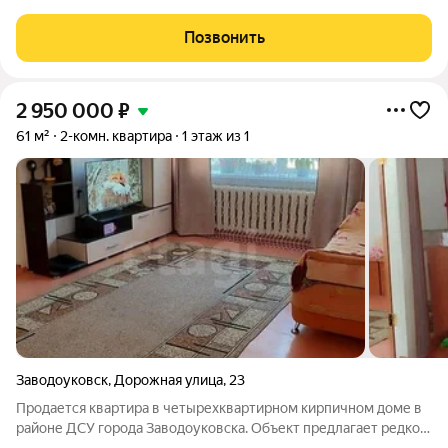
доме центральное отопление, всегда тепло. Дополнительный
бонус это небольшой земельный участок под огород, на
Позвонить
котором есть теплица,
2 950 000
₽
61 м²
2-комн. квартира
1 этаж из 1
Заводоуковск
,
Дорожная улица
,
23
Продается квартира в четырехквартирном кирпичном доме в
районе ДСУ города Заводоуковска. Объект предлагает редкое