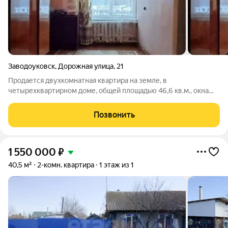
Заводоуковск
,
Дорожная улица
,
21
Продается двухкомнатная квартира на земле, в
четырехквартирном доме, общей площадью 46,6 кв.м., окна
деревянные, высота потолков 2,6 м, в квартире центральное
водоснабжение и отопление, есть небольшой выгреб, на улице
Позвонить
есть небольшой участок , баня и
1 550 000
₽
40,5 м²
2-комн. квартира
1 этаж из 1