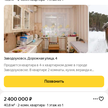
Заводоуковск
,
Дорожная улица
,
4
Продается квартира в 4-х квартирном доме в городе
Заводоуковске. В квартире 2 комнаты, кухня, веранда и
пристроенная к дому баня. Отопление центральное, есть не
большой септик для кухни, вода центральная. Есть земельный
Позвонить
участок примерно 4 сотки.
2 400 000
₽
40,8 м²
2-комн. квартира
1 этаж из 1