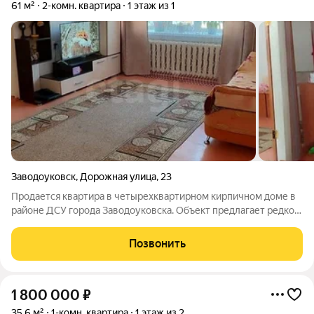
61 м²
2-комн. квартира
1 этаж из 1
Заводоуковск
,
Дорожная улица
,
23
Продается квартира в четырехквартирном кирпичном доме в
районе ДСУ города Заводоуковска. Объект предлагает редкое
сочетание городского комфорта и преимуществ загородной
жизни. Квартира включает две светлые комнаты, кухню и
Позвонить
санузел. Все инженерные
1 800 000
₽
35,6 м²
1-комн. квартира
1 этаж из 2