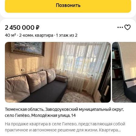
квaртирa фоpмата "paспaшoнка", oкнa выxoдят на обe cтоpoны
Позвонить
дoмa. Квартира очень теплая.
2 450 000
₽
40 м²
2-комн. квартира
1 этаж из 2
Тюменская область
,
Заводоуковский муниципальный округ
,
село Гилёво
,
Молодёжная улица
,
14
На продаже квартира в селе Гилево, представляющая собой
практичное и автономное решение для жизни. Квартира