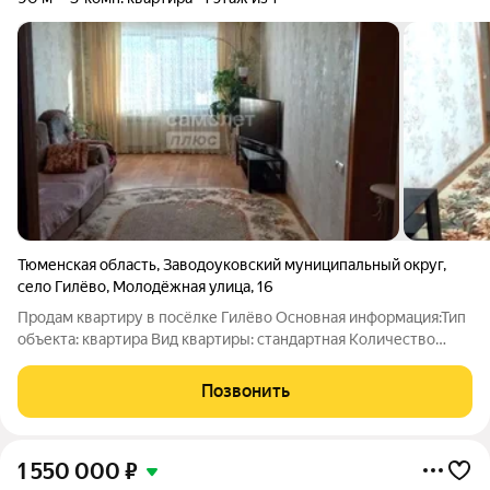
Тюменская область
,
Заводоуковский муниципальный округ
,
село Гилёво
,
Молодёжная улица
,
16
Продам квартиру в посёлке Гилёво Основная информация:Тип
объекта: квартира Вид квартиры: стандартная Количество
комнат: 3 Этаж: 1 из 1 Общая площадь: 90 м Жилая площадь: 40
м Площадь кухни: 13 м Санузел: совмещённый Отопление:
Позвонить
центральное Ремонт:
1 550 000
₽