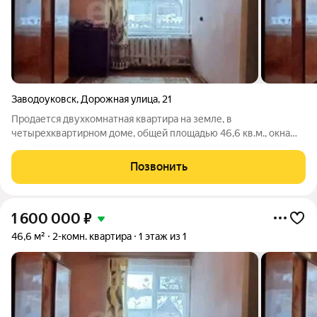
Заводоуковск
,
Дорожная улица
,
21
Продается двухкомнатная квартира на земле, в
четырехквартирном доме, общей площадью 46,6 кв.м., окна
деревянные, высота потолков 2,6 м, в квартире центральное
водоснабжение и отопление, есть небольшой выгреб, на улице
Позвонить
есть небольшой участок , баня и
1 600 000
₽
46,6 м²
2-комн. квартира
1 этаж из 1