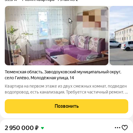
Тюменская область
,
Заводоуковский муниципальный округ
,
село Гилёво
,
Молодёжная улица
,
14
Квартира на первом этаже из двух смежных комнат, подведен
водопровод, есть канализация. Требуется частичный ремонт. В
доме центральное отопление, всегда тепло. Дополнительный
бонус это небольшой земельный участок под огород, на
Позвонить
котором есть теплица,
2 950 000
₽