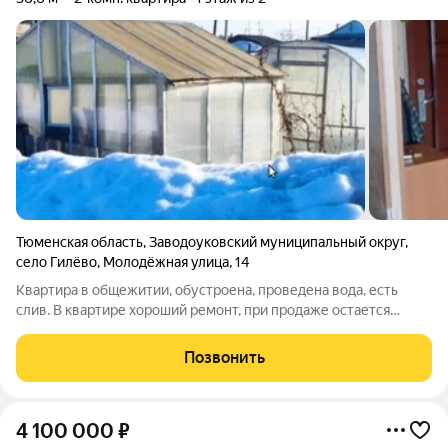
Тюменская область
,
Заводоуковский муниципальный округ
,
село Гилёво
,
Молодёжная улица
,
14
Квартира в общежитии, обустроена, проведена вода, есть
слив. В квартире хороший ремонт, при продаже остается
мебель. С. Гилево находится недалеко от города, лес и река
рядом. В село ходит автобус городской регулярно. До школы
Позвонить
ехать на общественном
4 100 000
₽