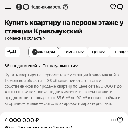
Купить квартиру на первом этаже у
станции Криволукский
Тюменская область
AI
Фильтры
Комнаты
Цена
Площа
2
36 предложений
•
по актуальности
Купить квартиру на первом этаже у станции Криволукский в
Тюменской области — 36 объявлений от агентств и
собственников по продаже квартир по цене от 1 550 000 ₽ до
4 100 000 ₽ на Яндекс Недвижимости. В нашем каталоге
предложения площадью от 35,6 м² до 90 м² в новостройках и
вторичном жилье — фото, планировки и характеристики.
4 000 000
₽
90 м²
3-комн. квартира
1 этаж из 1