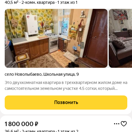
40,5 м²
2-комн. квартира
1 этаж из 1
село Новолыбаево
,
Школьная улица
,
9
Это двухкомнатная квартира в трехквартирном жилом доме на
самостоятельном земельном участке 4.5 сотки, который
является частной собственностью. В квартире уютно и светло,
отопление газовое, водоснабжение центральное. При
Позвонить
продаже остается мебель. На
1 800 000
₽
36,6 м²
2-комн. квартира
1 этаж из 2