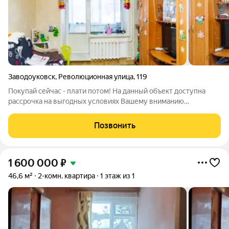
Заводоуковск
,
Революционная улица
,
119
Покупай сейчас - плати потом! На данный объект доступна
рассрочка на выгодных условиях Вашему вниманию
представлена просторная трехкомнатная квартира на первом
этаже, общей площадью 58,2 кв.м. Планировка хорошая -
Позвонить
распашонка, комнаты изолированы.
1 600 000
₽
46,6 м²
2-комн. квартира
1 этаж из 1