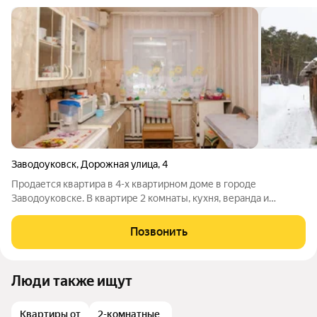
Заводоуковск
,
Дорожная улица
,
4
Продается квартира в 4-х квартирном доме в городе
Заводоуковске. В квартире 2 комнаты, кухня, веранда и
пристроенная к дому баня. Отопление центральное, есть не
большой септик для кухни, вода центральная. Есть земельный
Позвонить
участок примерно 4 сотки.
Люди также ищут
Квартиры от
2-комнатные