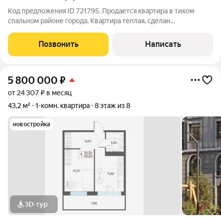
Код предложения ID 721795. Продается квартира в тихом
спальном районе города. Квартира теплая, сделан
косметический ремонт. Соседи не шумные. В шаговой
доступности школа и детские сады. Рядом находятся торговый
Позвонить
Написать
центры и Автовокзал.Локация: Тобольск,
5 800 000
₽
от 24 307 ₽ в месяц
43,2 м²
1-комн. квартира
8 этаж из 8
новостройка
3D-тур