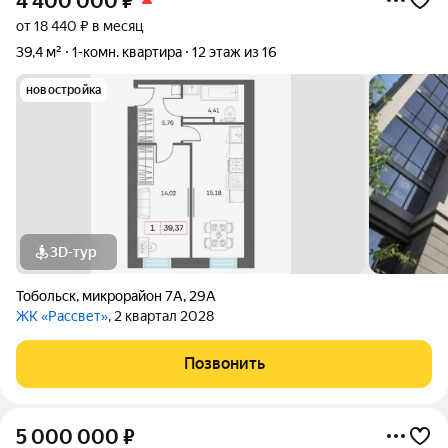
4 400 000
₽
от 18 440 ₽ в месяц
39,4 м²
1-комн. квартира
12 этаж из 16
новостройка
3D-тур
Тобольск
,
микрорайон 7А
,
29А
ЖК «Рассвет»
, 2 квартал 2028
Позвонить
5 000 000
₽