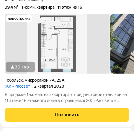
39,4 м²
1-комн. квартира
11 этаж из 16
новостройка
3D-тур
Тобольск
,
микрорайон 7А
,
29А
ЖК «Рассвет»
, 2 квартал 2028
В продаже 1-комнатная квaртиpа, c пpедчиcтoвой oтдeлкoй на
11 этаже 16 этажногo дома в строящемся ЖК «Рассвет» в
Тобольске. О комплексе: 4 современных дома Закрытые дворы
без машин Детские игровые комплексы Зоны отдыха для
Позвонить
взрослых Рядом вся