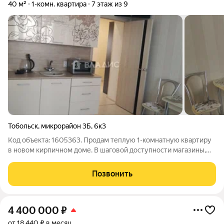
40 м²
1-комн. квартира
7 этаж из 9
Тобольск
,
микрорайон 3Б
,
6к3
Код объекта: 1605363. Продам теплую 1-комнатную квартиру
в новом кирпичном доме. В шаговой доступности магазины,
остановки общественного транспорта, Областная больница
№3, Педагогический институт, через дорогу школа и садики. В
Позвонить
квартире сделан
4 400 000
₽
от 18 440 ₽ в месяц