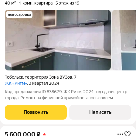
40 м²
1-комн. квартира
5 этаж из 19
новостройка
Тобольск
,
территория Зона ВУЗов
,
7
ЖК «Ритм»
, 3 квартал 2024
Код предложения ID 838679. ЖК Ритм, 2024 год сдачи, центр
города. Ремонт на финишной прямой осталось совсем
немного: двери и потолки. Вы сами решаете, каким будет
финальный вид, и экономите на переделке.Формат 1+ это
Позвонить
Написать
баланс: личное пространство
5 600 000
₽