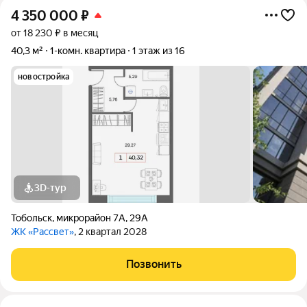
4 350 000
₽
от 18 230 ₽ в месяц
40,3 м²
1-комн. квартира
1 этаж из 16
новостройка
3D-тур
Тобольск
,
микрорайон 7А
,
29А
ЖК «Рассвет»
, 2 квартал 2028
Позвонить