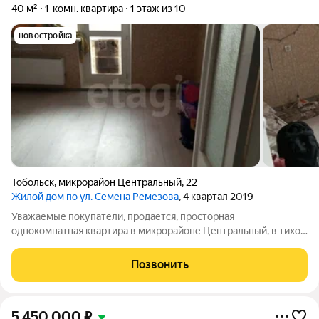
40 м²
1-комн. квартира
1 этаж из 10
новостройка
Тобольск
,
микрорайон Центральный
,
22
Жилой дом по ул. Семена Ремезова
, 4 квартал 2019
Уважаемые покупатели, продается, просторная
однокомнатная квартира в микрорайоне Центральный, в тихом
районе, рядом с лесным массивом. Квартира расположена на
первом этаже, с большим балконом. Планировка очень
Позвонить
удобная, есть гардеробная, что удобно
5 450 000
₽