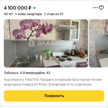
4 100 000
₽
40 м²
1-комн. квартира
2 этаж из 10
Тобольск
,
4-й микрорайон
,
43
Код объекта: 1166709. Продается хорошая просторная теплая
квартира в 4 мкр д 43 40м2. В квартире есть отдельная
гардеробная комната, большой балкон, санузел совмещен.
Ремонт косметический. Развитая инфраструктура: школа,
Позвонить
Тобольский педагогический