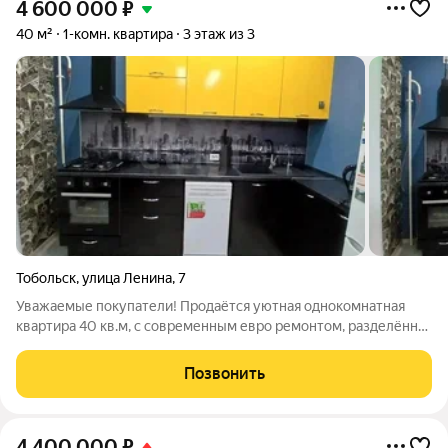
4 600 000
₽
40 м²
1-комн. квартира
3 этаж из 3
Тобольск
,
улица Ленина
,
7
Уважаемые покупатели! Продаётся уютная однокомнатная
квартира 40 кв.м, с современным евро ремонтом, разделённая
на спальню и зал. Квартира находится в подгорной части
города. Балкон утеплён и зимой очень тепло, это плюс еще 5
Позвонить
кв.м, которые не входят
4 400 000
₽