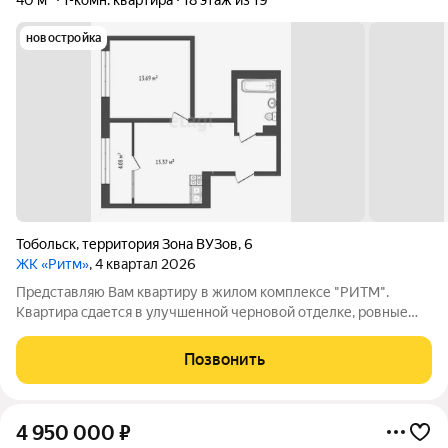
40 м²
1-комн. квартира
18 этаж из 19
новостройка
Тобольск
,
территория Зона ВУЗов
,
6
ЖК «Ритм»
, 4 квартал 2026
Представляю Вам квартиру в жилом комплексе "РИТМ".
Квартира сдается в улучшенной черновой отделке, ровные
стены, проводка проведена, на полу стяжка, все окна будут с
панорамным остеклением, также большой балкон, 4 кв.м, с
Позвонить
витражными окнами,
4 950 000
₽