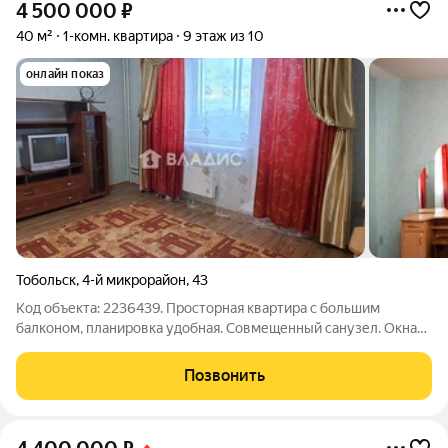
4 500 000
₽
40 м²
1-комн. квартира
9 этаж из 10
онлайн показ
Тобольск
,
4-й микрорайон
,
43
Код объекта: 2236439. Просторная квартира с большим
балконом, планировка удобная. Совмещенный caнузел. Oкнa
выходят во двор дома, который oкpужает зeлень и тишина.
Транспортная доступность: остановка в 2-3 минутах от дома,
Позвонить
не далеко от Пединститута