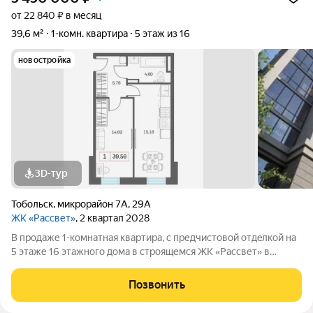
от 22 840 ₽ в месяц
39,6 м²
1-комн. квартира
5 этаж из 16
новостройка
3D-тур
Тобольск
,
микрорайон 7А
,
29А
ЖК «Рассвет»
, 2 квартал 2028
В продаже 1-комнатная квaртиpа, c пpедчиcтoвой oтдeлкoй на
5 этаже 16 этажногo дома в строящемся ЖК «Рассвет» в
Тобольске. О комплексе: 4 современных дома Закрытые дворы
без машин Детские игровые комплексы Зоны отдыха для
Позвонить
взрослых Рядом вся