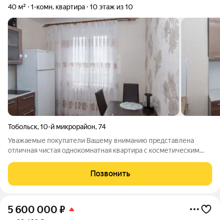
40 м²
1-комн. квартира
10 этаж из 10
Тобольск
,
10-й микрорайон
,
74
Уважаемые покупатели Вашему вниманию представлена
отличная чистая однокомнатная квартира с косметическим
ремонтом. Площадь 40 кв м, этаж высокий, что позволяет Вам
жить в тишине и спокойствии. Балкон застеклен. Окна
Позвонить
пластиковые. Санузел совмещенный в
5 600 000
₽