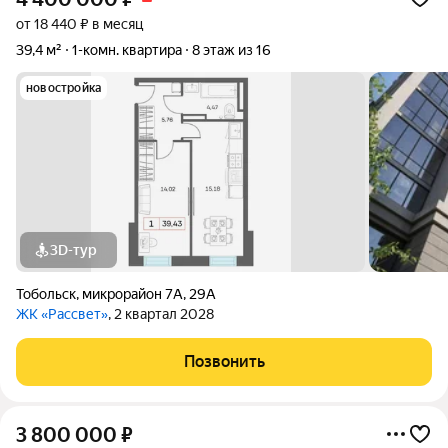
от 18 440 ₽ в месяц
39,4 м²
1-комн. квартира
8 этаж из 16
новостройка
3D-тур
Тобольск
,
микрорайон 7А
,
29А
ЖК «Рассвет»
, 2 квартал 2028
Позвонить
3 800 000
₽