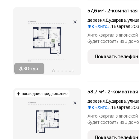
57,6 м² · 2-комнатная
деревня Дударева
,
улиц
ЖК «Хито»
, 1 квартал 20
Хито квартал в японской эстетике в районе Дударева. Проект
будет состоять из 3 домов, 
этажный дом на 7 секций
массивом, на пересечени
Показать телефон
Джанбровского.
3D-тур
+
5
58,7 м² · 2-комнатная
последнее предложение
деревня Дударева
,
улиц
ЖК «Хито»
, 1 квартал 20
Хито квартал в японской эстетике в районе Дударева. Проект
будет состоять из 3 домов, 
этажный дом на 7 секций
массивом, на пересечени
Показать телефон