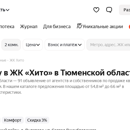
сть
Ра
потека
Журнал
Для бизнеса
Уникальные акции
2 комн.
Цена
Взнос и платёж
тные
ЖК Хито
 в ЖК «Хито» в Тюменской облас
ласти — 91 объявление от агентств и собственников по продаже к
. В нашем каталоге предложения площадью от 54,8 м² до 66 м² в
ктеристики.
комфорт
Скидка 3%