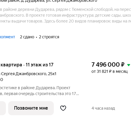
кий район
,
д. Дударева
,
ул. Сергея Джанбровского
в районе деревни Дударева, рядом с Тюменской слободой, на пере
нбровского. В проекте готовая инфраструктура: детские сады, шко
ункты выдачи товаров. Здесь более 20 видов планировок: виды на л
окном, террасы на 1 и 2 этажах, студия с двумя окнами. Рядом с ква
портивной тропой в лесу.
лопмент
2 сдано
2 строятся
7 496 000
₽
 квартира · 11 этаж из 17
от 31 821 ₽ в месяц
а Сергея Джанбровского
,
25к1
30
первая очередь строительства это 17-
. Проект находится рядом с лесным
и улиц Тюменская и Сергея
Позвоните мне
4 часа назад