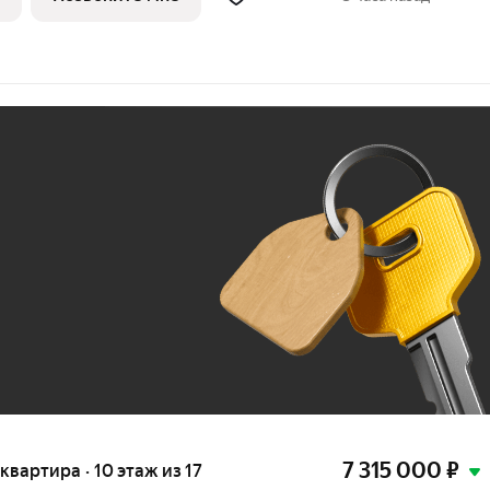
Ж
До 100 тыс. ₽
7 315 000
₽
 квартира · 10 этаж из 17