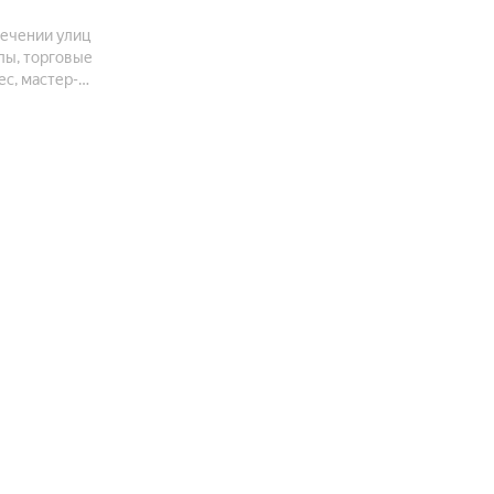
сечении улиц
лы, торговые
ес, мастер-
рталом