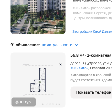
Тюменская обл.
,
Тюменс
ЖК «Хито» расположен 
Тюменская и Сергея Джа
центры, поликлиника, п
спальня, гардеробная с 
расположится парк со с
Застройщик Свой Деве
91 объявление:
по актуальности
56,8 м² · 2-комнатная
деревня Дударева
,
улиц
ЖК «Хито»
, 1 квартал 20
Хито квартал в японской эстетике в районе Дударева. Проект
будет состоять из 3 домов, 
этажный дом на 7 секций
массивом, на пересечени
Показать телефон
Джанбровского.
3D-тур
+
5