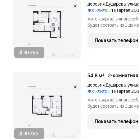
деревня Дударева
,
улиц
ЖК «Хито»
, 1 квартал 20
Хито квартал в японской эстетике в районе Дударева. Проект
будет состоять из 3 домов, 
этажный дом на 7 секций
массивом, на пересечени
Показать телефон
Джанбровского.
3D-тур
+
5
54,8 м² · 2-комнатная
деревня Дударева
,
улиц
ЖК «Хито»
, 1 квартал 20
Хито квартал в японской эстетике в районе Дударева. Проект
будет состоять из 3 домов, 
этажный дом на 7 секций
массивом, на пересечени
Показать телефон
Джанбровского.
3D-тур
+
5