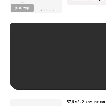
Джанбровского.
3D-тур
+
5
ЕЖЕМЕСЯЧНЫЙ ПЛАТЁ
До 30 тыс. ₽
До 50 тыс. ₽
До 70 тыс. ₽
Больше 100 тыс. ₽
57,6 м² · 2-комнатная