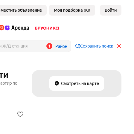
зместить объявление
Моя подборка ЖК
Войти
1
Сохранить поиск
Район
ти
вартир по
Смотреть на карте