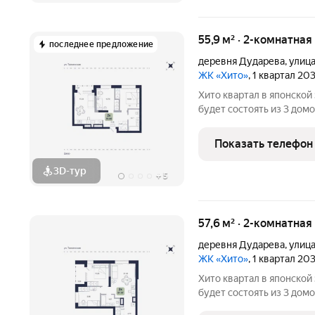
55,9 м² · 2-комнатная
последнее предложение
деревня Дударева
,
улиц
ЖК «Хито»
, 1 квартал 20
Хито квартал в японской эстетике в районе Дударева. Проект
будет состоять из 3 домов, 
этажный дом на 7 секций
массивом, на пересечени
Показать телефон
Джанбровского.
3D-тур
+
5
57,6 м² · 2-комнатная
деревня Дударева
,
улиц
ЖК «Хито»
, 1 квартал 20
Хито квартал в японской эстетике в районе Дударева. Проект
будет состоять из 3 домов, 
этажный дом на 7 секций