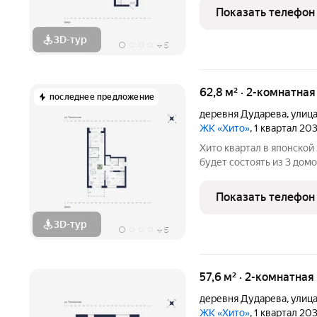
массивом, на пересечени
Показать телефон
Джанбровского.
3D-тур
+
5
62,8 м² · 2-комнатная
последнее предложение
деревня Дударева
,
улиц
ЖК «Хито»
, 1 квартал 20
Хито квартал в японской эстетике в районе Дударева. Проект
будет состоять из 3 домов, 
этажный дом на 7 секций
массивом, на пересечени
Показать телефон
Джанбровского.
3D-тур
+
5
57,6 м² · 2-комнатная
деревня Дударева
,
улиц
ЖК «Хито»
, 1 квартал 20