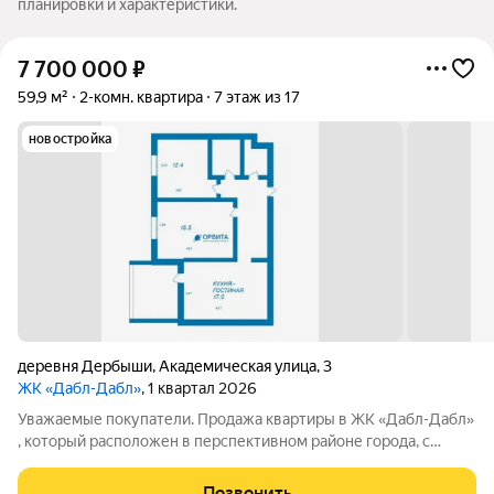
планировки и характеристики.
7 700 000
₽
59,9 м²
2-комн. квартира
7 этаж из 17
новостройка
деревня Дербыши
,
Академическая улица
,
3
ЖК «Дабл-Дабл»
, 1 квартал 2026
Уважаемые покупатели. Продажа квартиры в ЖК «Дабл-Дабл»
, который расположен в перспективном районе города, с
большим потенциалом роста. Экологичное расположение,
окружен просторными лесными массивами, и одновременно
Позвонить