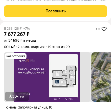
Квартира с улучшенной черновой отделкой, выполнена
стяжка пола, выровнены стены "под маяк", установлены
Позвонить
розетки и выключатели. Панорамные
8 255 125
₽
–7%
7 677 267
₽
от 34 596 ₽ в месяц
60,1 м²
2-комн. квартира
19 этаж из 20
новостройка
3D-тур
Тюмень
,
Заполярная улица
,
10