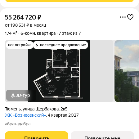
55 264 720
₽
от 198 531 ₽ в месяц
174 м²
6-комн. квартира
7 этаж из 7
новостройка
последнее предложение
3D-тур
Тюмень
,
улица Щербакова
,
2к5
ЖК «Вознесенский»
, 4 квартал 2027
абракадабра
Позвонить
Позвоните мне