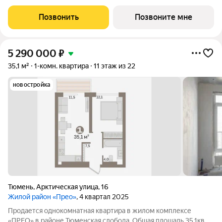
площадь кухни: 6 кв.м. Высота потолков 2.7 м. Квартира с
кухней-гостиной и одной спальней в жилом районе «Речной
Позвонить
Позвоните мне
порт».
5 290 000
₽
35,1 м²
1-комн. квартира
11 этаж из 22
новостройка
Тюмень
,
Арктическая улица
,
16
Жилой район «Прео»
, 4 квартал 2025
Продается однокомнатная квартира в жилом комплексе
«ПРЕО» в районе Тюменская слобода. Общая площадь 35,1кв.м.