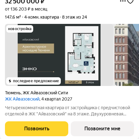
32 500 000
₽
от 136 203 ₽ в месяц
147,6 м²
4-комн. квартира
8 этаж из 24
новостройка
последнее предложение
Тюмень
,
ЖК Айвазовский Сити
ЖК Айвазовский
, 4 квартал 2027
Четырехкомнатная квартира от застройщика с предчистовой
отделкой в ЖК "Айвазовский" на 8 этаже. Двухуровневая
квартира, большое количество свободного пространства дает
возможность воплотить в жизнь свои дизайнерские идеи.
Позвонить
Позвоните мне
Общая площадь: 147.63 кв.м.,