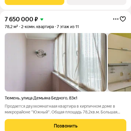
и одной
7 650 000
₽
78,2 м²
2-комн. квартира
7 этаж из 11
Тюмень
,
улица Демьяна Бедного
,
83к1
Продается двухкомнатнаая квартира в кирпичном доме в
микрорайоне "Южный". Общая площадь 78,2кв.м. Большая
гостиная, просторная спальня, два санузла. Лоджия
застеклена. Квартира с ремонтом и мебелью. В стоимость
Позвонить
входит: кухонный гарнитур со встроенной