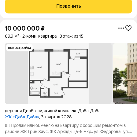
более 18 кв. метров, две изолированные комнаты в 14 и 15 кв.
Позвонить
метров, одна из которых
10 000 000
₽
69,9 м²
2-комн. квартира
3 этаж из 15
новостройка
деревня Дербыши
,
жилой комплекс Дабл-Дабл
ЖК «Дабл-Дабл»
, 3 квартал 2028
!!!! Продам или обменяю на квартиру с хорошим ремонтом в
районе ЖК Грин Хаус, ЖК Аркады, (5-6 мкр., ул. Фёдорова , ул.