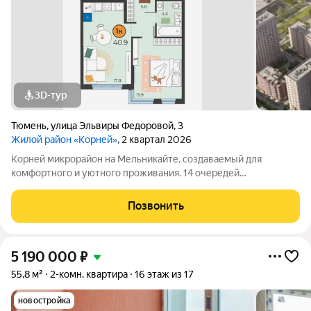
3D-тур
Тюмень
,
улица Эльвиры Федоровой
,
3
Жилой район «Корней»
, 2 квартал 2026
Корней микрорайон на Мельникайте, создаваемый для
комфортного и уютного проживания. 14 очередей
строительства спроектированы таким образом, чтобы
продумать каждую деталь для личного комфорта, сохранив
Позвонить
при этом семейную атмосферу. Уникальное
5 190 000
₽
55,8 м²
2-комн. квартира
16 этаж из 17
новостройка