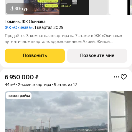
3D-тур
Тюмень
,
ЖК Окинава
ЖК «Окинава»
, 1 квартал 2029
Продаётся 3-комнатная квартира на 7 этаже в ЖК «Окинава»
аутентичном квартале, вдохновленном Азией. Жилой
комплекс расположен между улицами Мельникайте и
Алебашевская, среди трёх парков и двух живописных озёр. В
Позвонить
Позвоните мне
шаговой доступности уже открыты
6 950 000
₽
44 м²
2-комн. квартира
9 этаж из 17
новостройка