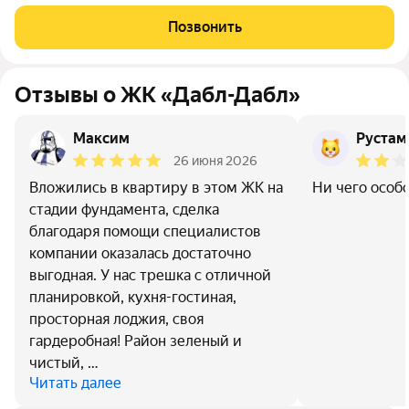
Логунова) , Можно возле ТЦ кристалла ЖК «Дабл-Дабл»
расположился в динамично развивающемся районе
Позвонить
Московского тракта. Он окружен
Отзывы о ЖК «Дабл-Дабл»
Максим
Рустам
26 июня 2026
Вложились в квартиру в этом ЖК на
Ни чего особ
стадии фундамента, сделка
благодаря помощи специалистов
компании оказалась достаточно
выгодная. У нас трешка с отличной
планировкой, кухня-гостиная,
просторная лоджия, своя
гардеробная! Район зеленый и
чистый, …
Читать далее