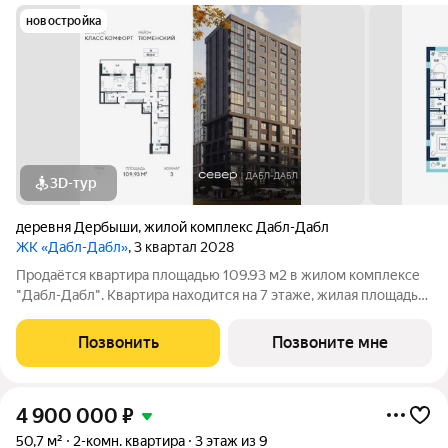
новостройка
3D-тур
деревня Дербыши
,
жилой комплекс Дабл-Дабл
ЖК «Дабл-Дабл»
, 3 квартал 2028
Продаётся квартира площадью 109.93 м2 в жилом комплексе
"Дабл-Дабл". Квартира находится на 7 этаже, жилая площадь
квартиры 44.43 м2, площадь просторной кухни 17.86 м2. Среди
особенностей планировки изолированные комнаты с окнами
Позвонить
Позвоните мне
на одну сторону, 1
4 900 000
₽
50,7 м²
2-комн. квартира
3 этаж из 9