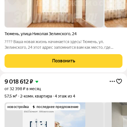
Тюмень
,
улица Николая Зелинского
,
24
???? Ваша новая жизнь начинается здесь! Тюмень, ул.
Зелинского, 24 этот адрес запомнится вам как место, где
сбываются мечты о настоящем доме. Представьте: вы на 6-м
этаже, чуть выше суеты, но не оторваны от земли. Света здесь
Позвонить
столько, что даже в
9 018 612
₽
от 32 398 ₽ в месяц
57,5 м²
2-комн. квартира
4 этаж из 4
новостройка
последнее предложение