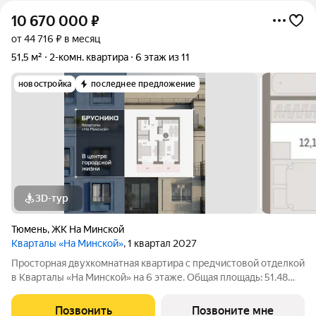
10 670 000
₽
от 44 716 ₽ в месяц
51,5 м²
2-комн. квартира
6 этаж из 11
новостройка
последнее предложение
3D-тур
Тюмень
,
ЖК На Минской
Кварталы «На Минской»
, 1 квартал 2027
Просторная двухкомнатная квартира с предчистовой отделкой
в Кварталы «На Минской» на 6 этаже. Общая площадь: 51.48
кв.м., жилая: 12.05 кв.м., площадь просторной кухни-гостиной:
20.84 кв.м. Высота потолков 2.7 м. Квартира с кухней-гостиной
Позвонить
Позвоните мне