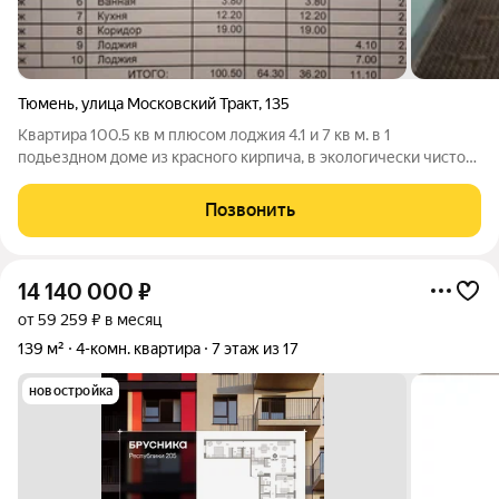
Тюмень
,
улица Московский Тракт
,
135
Квартира 100.5 кв м плюсом лоджия 4.1 и 7 кв м. в 1
подьездном доме из красного кирпича, в экологически чистом
р-не с развитой инфраструктурой. Квартира теплая, светлая
окна выходят на южную сторону во двор. В квартире
Позвонить
косметический ремон, натяжные
14 140 000
₽
от 59 259 ₽ в месяц
139 м²
4-комн. квартира
7 этаж из 17
новостройка