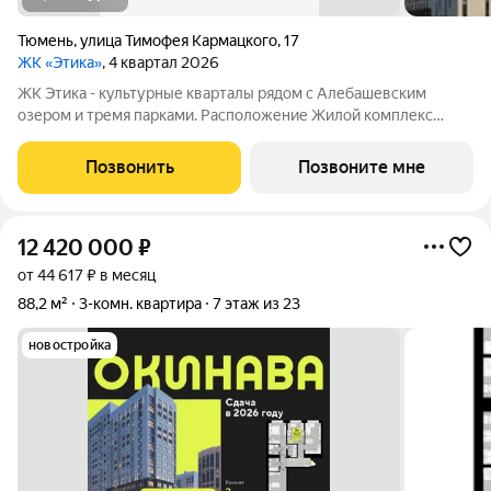
Тюмень
,
улица Тимофея Кармацкого
,
17
ЖК «Этика»
, 4 квартал 2026
ЖК Этика - культурные кварталы рядом с Алебашевским
озером и тремя парками. Расположение Жилой комплекс
расположен на левом берегу Туры, в прибрежной зоне озера
Алебашево. Всего 10 минут на автомобиле и вы в самом
Позвонить
Позвоните мне
центре города. Рядом, на улице
12 420 000
₽
от 44 617 ₽ в месяц
88,2 м²
3-комн. квартира
7 этаж из 23
новостройка