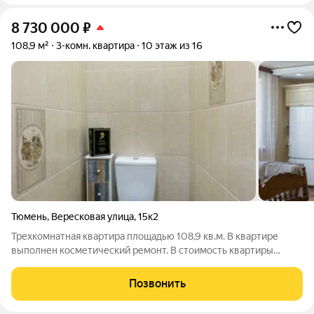
8 730 000
₽
108,9 м²
3-комн. квартира
10 этаж из 16
Тюмень
,
Вересковая улица
,
15к2
Трехкомнатная квартира площадью 108,9 кв.м. В квартире
выполнен косметический ремонт. В стоимость квартиры
входит кухонный гарнитур с раковиной и смесителем,
варочная поверхность, духовой шкаф, вытяжка,
Позвонить
посудомоечная машина, унитаз, ванна, раковина,