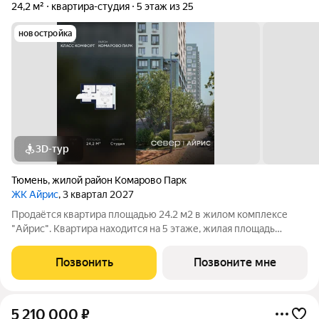
24,2 м²
квартира-студия
5 этаж из 25
новостройка
3D-тур
Тюмень
,
жилой район Комарово Парк
ЖК Айрис
, 3 квартал 2027
Продаётся квартира площадью 24.2 м2 в жилом комплексе
"Айрис". Квартира находится на 5 этаже, жилая площадь
квартиры 9.5 м2, площадь кухни-ниши м2 Срок сдачи III кв.
2027 «Айрис» Смарт-квартал для активной и комфортной
Позвонить
Позвоните мне
жизни «Айрис» расположен в
5 210 000
₽