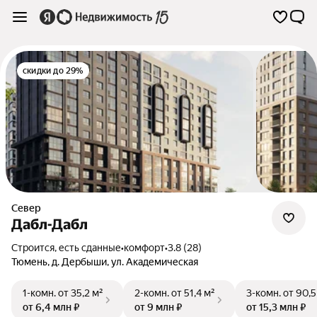
скидки до 29%
Север
Дабл-Дабл
Строится, есть сданные
•
комфорт
•
3.8 (28)
Тюмень
,
д. Дербыши
,
ул. Академическая
1-комн.
от 35,2 м²
2-комн.
от 51,4 м²
3-комн.
от 90,5
от 6,4 млн ₽
от 9 млн ₽
от 15,3 млн ₽