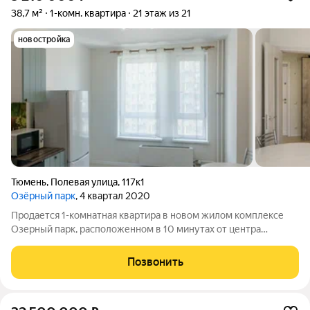
38,7 м²
1-комн. квартира
21 этаж из 21
новостройка
Тюмень
,
Полевая улица
,
117к1
Озёрный парк
, 4 квартал 2020
Продается 1-комнатная квартира в новом жилом комплексе
Озерный парк, расположенном в 10 минутах от центра
Тюмени. Общая площадь 38,7 кв.м. Квартира с ремонтом и
мбелью. В стоимость квартиры входит: осветительные
Позвонить
приборы, кухонный гарнитур, варочная