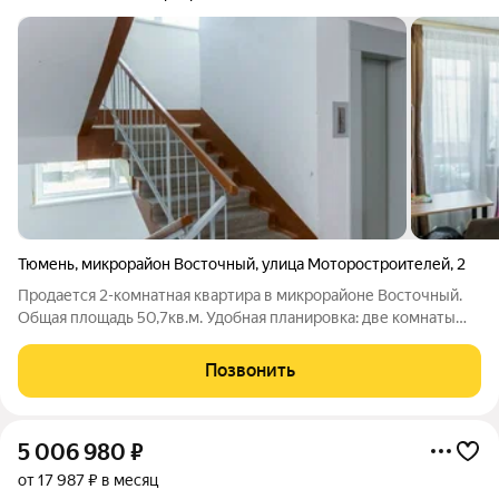
Тюмень
,
микрорайон Восточный
,
улица Моторостроителей
,
2
Продается 2-комнатная квартира в микрорайоне Восточный.
Общая площадь 50,7кв.м. Удобная планировка: две комнаты
правильной квадратной формы, просторная кухня, раздельный
санузел. Квартира с ремонтом и мебелью. В стоимость
Позвонить
квартиры входит:
5 006 980
₽
от 17 987 ₽ в месяц