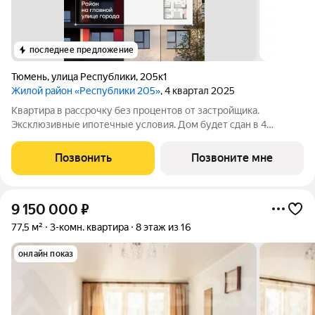
последнее предложение
Тюмень
,
улица Республики
,
205к1
Жилой район «Республики 205»
, 4 квартал 2025
Квартира в рассрочку без процентов от застройщика.
Эксклюзивные ипотечные условия. Дом будет сдан в 4
квартале 2025 года. Информация по телефону, мы вам все
подробно расскажем. Просторная четырехкомнатная квартира
Позвонить
Позвоните мне
с предчистовой отделкой в ЖК
9 150 000
₽
77,5 м²
3-комн. квартира
8 этаж из 16
онлайн показ