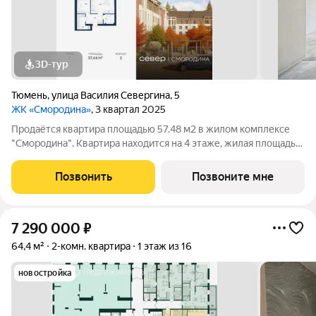
3D-тур
Тюмень
,
улица Василия Севергина
,
5
ЖК «Смородина»
, 3 квартал 2025
Продаётся квартира площадью 57.48 м2 в жилом комплексе
"Смородина". Квартира находится на 4 этаже, жилая площадь
квартиры 14.43 м2, площадь просторной кухни 22.38 м2. Среди
особенностей планировки изолированные комнаты с окнами
Позвонить
Позвоните мне
на одну сторону, 1
7 290 000
₽
64,4 м²
2-комн. квартира
1 этаж из 16
новостройка