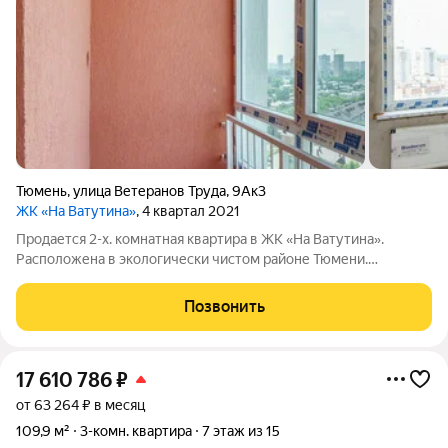
Тюмень
,
улица Ветеранов Труда
,
9Ак3
ЖК «На Ватутина»
, 4 квартал 2021
Продается 2-х. комнатная квартира в ЖК «На Ватутина».
Расположена в экологически чистом районе Тюмени.
Улyчшeннaя чepнoвaя oтдeлкa все готово к финальной стадии
ремонта. ЖК «На Ватутина» расположен в районе с уже
Позвонить
развитой социальной инфраструктурой.
17 610 786
₽
от 63 264 ₽ в месяц
109,9 м²
3-комн. квартира
7 этаж из 15