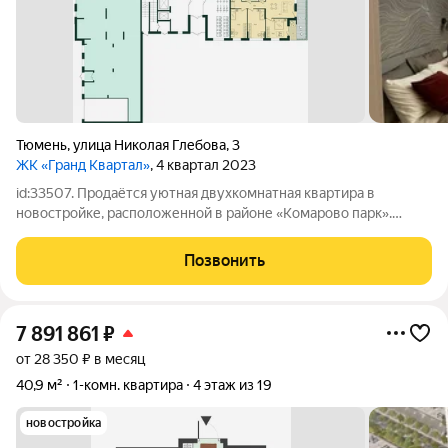
Тюмень
,
улица Николая Глебова
,
3
ЖК «Гранд Квартал»
, 4 квартал 2023
id:33507. Продаётся уютная двухкомнатная квартира в
новостройке, расположенной в районе «Комарово парк».
Квартира с террасой, хайфлэт, находится в 15-20 минутах езды
от центра города. Рядом с домом есть вся необходимая
Позвонить
социальная инфраструктура
7 891 861
₽
от 28 350 ₽ в месяц
40,9 м²
1-комн. квартира
4 этаж из 19
новостройка