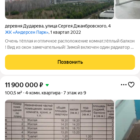
деревня Дударева
,
улица Сергея Джанбровского
,
4
ЖК «Андерсен Парк»
, 1 квартал 2022
Очень тёплая и отличное расположение комнат,тёплый балкон
! Вид из окон замечательный! Зимой включен один радиатор и
очень тепло! Выполнена стяжка и выровнен пол и стены !
Можно сделать косметический ремонт по своему вкусу и
Позвонить
жить! Счётчики света воды
11 900 000
₽
100,5 м²
4-комн. квартира
7 этаж из 9