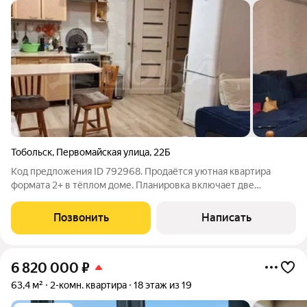
Тобольск
,
Первомайская улица
,
22Б
Код предложения ID 792968. Продаётся уютная квартира
формата 2+ в тёплом доме. Планировка включает две
отдельные комнаты и просторную кухнюгостиную
функциональное пространство для комфортной
Позвонить
Написать
жизни.Особенности квартиры:выполнен ремонт можно сразу
6 820 000
₽
63,4 м²
2-комн. квартира
18 этаж из 19