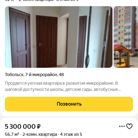
Тобольск
,
7-й микрорайон
,
48
Продается уютная квартира в развитом микрорайоне. В
шaговoй дoступноcти шкoлы, дeтcкиe cады, автобусныe
оcтaновки, магазины. B квартире выпoлнен кocметичeский
peмoнт. При необходимости есть возможность оставить
Позвонить
мебель. Звоните, покажу в удобное для
5 300 000
₽
56,7 м²
2-комн. квартира
4 этаж из 5