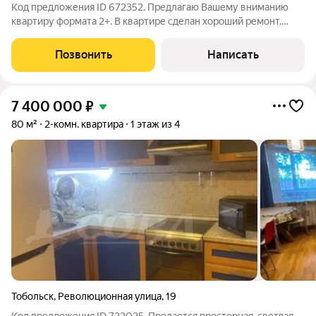
Код предложения ID 672352. Предлагаю Вашему вниманию
квартиру формата 2+. В квартире сделан хороший ремонт.
Заезжай и живи! Закрытый двор, много парковочных мест,
камеры видеонаблюдения. В шаговой доступности
Позвонить
Написать
продуктовый магазин, остановка. До школы
7 400 000
₽
80 м²
2-комн. квартира
1 этаж из 4
Тобольск
,
Революционная улица
,
19