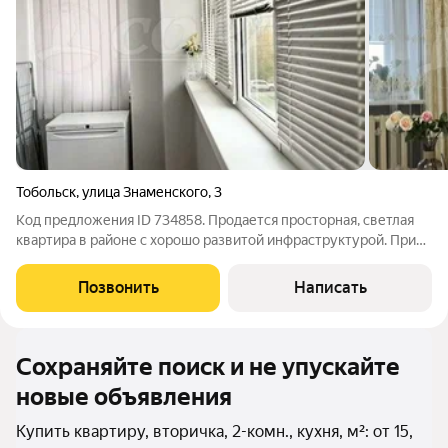
Тобольск
,
улица Знаменского
,
3
Код предложения ID 734858. Продается просторная, светлая
квартира в районе с хорошо развитой инфраструктурой. При
продаже остаётся вся мебель. В пяти минутах ходьбы
остановка, более 5 маршрутов ходит в любую точку города
Позвонить
Написать
без проблем. Документы в
Сохраняйте поиск и не упускайте
новые объявления
Купить квартиру, вторичка, 2-комн., кухня, м²: от 15,