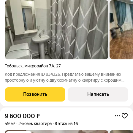
Тобольск
,
микрорайон 7А
,
27
Код предложения ID 834326. Предлагаю вашему вниманию
просторную и уютную двухкомнатную квартиру с хорошим
ремонтом. Мебель частично остаётся. Квартира находиться в
хорошо развитом районе, где рядом - поликлиника, школа,
Позвонить
Написать
детский сад, детский
9 600 000
₽
59 м²
2-комн. квартира
8 этаж из 16