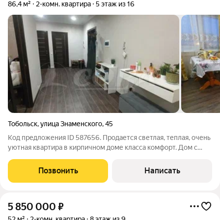
86,4 м²
2-комн. квартира
5 этаж из 16
Тобольск
,
улица Знаменского
,
45
Код предложения ID 587656. Продается светлая, теплая, очень
уютная квартира в кирпичном доме класса комфорт. Дом с
индивидуальными планировками, закрытым под ключ двором,
с большой детской площадкой и со своей управляющей
Позвонить
Написать
компанией в доме! Сделан
5 850 000
₽
52 м²
2-комн. квартира
8 этаж из 9