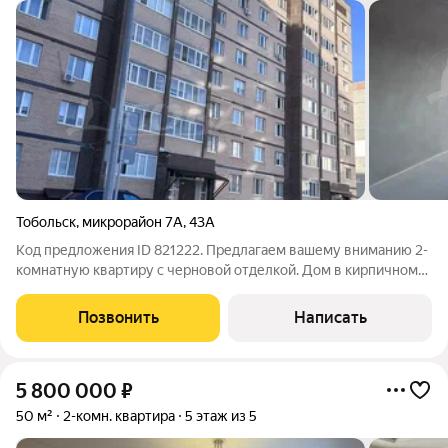
Тобольск
,
микрорайон 7А
,
43А
Код предложения ID 821222. Предлагаем вашему вниманию 2-
комнатную квартиру с черновой отделкой. Дом в кирпичном
исполнении, в хорошо развитом районе города. Квартира на
две стороны с кухней-гостиной. Большая возможность
Позвонить
Написать
сделать для себя
5 800 000
₽
50 м²
2-комн. квартира
5 этаж из 5