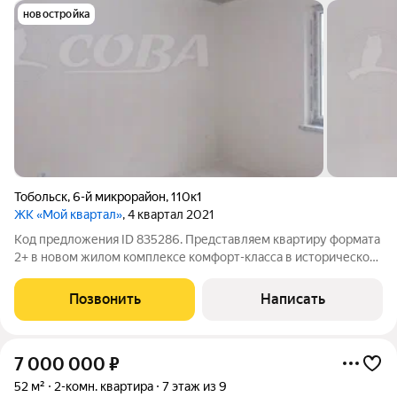
новостройка
Тобольск
,
6-й микрорайон
,
110к1
ЖК «Мой квартал»
, 4 квартал 2021
Код предложения ID 835286. Представляем квартиру формата
2+ в новом жилом комплексе комфорт-класса в историческом
и удобном центре Тобольска. Это отличный выбор для тех, кто
ценит комфорт, безопасность и близость к ключевым
Позвонить
Написать
объектам
7 000 000
₽
52 м²
2-комн. квартира
7 этаж из 9