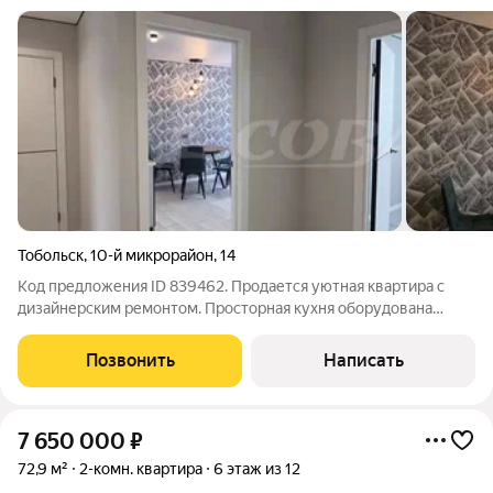
Тобольск
,
10-й микрорайон
,
14
Код предложения ID 839462. Продается уютная квартира с
дизайнерским ремонтом. Просторная кухня оборудована
современной мебелью и стильной плиткой. В микрорайоне с
развитой инфраструктурой в пешей доступности школа,
Позвонить
Написать
детский сад, сетевые магазины.
7 650 000
₽
72,9 м²
2-комн. квартира
6 этаж из 12