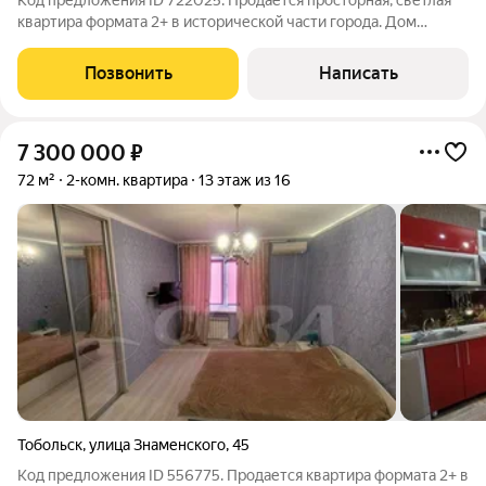
Код предложения ID 722025. Продается просторная, светлая
квартира формата 2+ в исторической части города. Дом
расположен в двух минутах ходьбы от главной
достопримечательности нашего города - Тобольского Кремля,
Позвонить
Написать
Вечного огня, Александровского и
7 300 000
₽
72 м²
2-комн. квартира
13 этаж из 16
Тобольск
,
улица Знаменского
,
45
Код предложения ID 556775. Продается квартира формата 2+ в