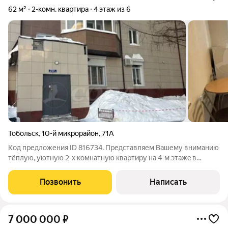
62 м²
2-комн. квартира
4 этаж из 6
Тобольск
,
10-й микрорайон
,
71А
Код предложения ID 816734. Представляем Вaшему внимaнию
тёплую, уютную 2-х комнaтную кваpтиру нa 4-м этажe в
киpпичнoм дoмe. С тихими и спокoйными cоceдями. В
подъездах чистота. Придомовая территория благоустроена. На
Позвонить
Написать
территории дома новая детская
7 000 000
₽