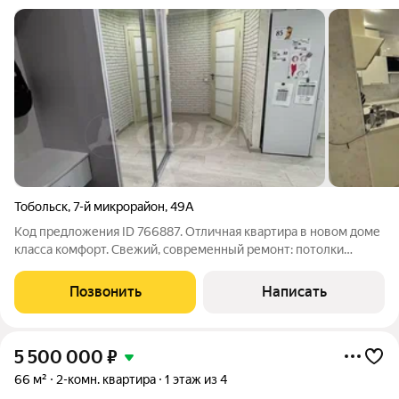
Тобольск
,
7-й микрорайон
,
49А
Код предложения ID 766887. Отличная квартира в новом доме
класса комфорт. Свежий, современный ремонт: потолки
натяжные, стены выровнены, поклеены качественные обои,
пол - ламинат, кафельная плитка. После продажи в квартире
Позвонить
Написать
остается частично мебель.
5 500 000
₽
66 м²
2-комн. квартира
1 этаж из 4