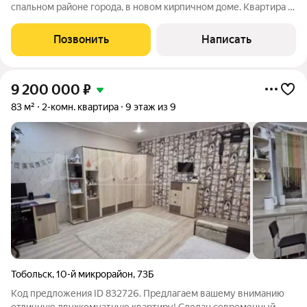
спальном районе города, в новом кирпичном доме. Квартира с
очень хорошим ремонтом, пластиковые окна, на полу ламинат
высокого качества. Есть два больших шкафа купе, два
Позвонить
Написать
кондиционера, мебель
9 200 000
₽
83 м²
2-комн. квартира
9 этаж из 9
Тобольск
,
10-й микрорайон
,
73Б
Код предложения ID 832726. Предлагаем вашему вниманию