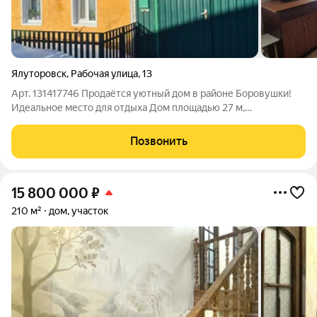
Ялуторовск
,
Рабочая улица
,
13
Арт. 131417746 Продаётся уютный дом в районе Боровушки!
Идеальное место для отдыха Дом площадью 27 м,
расположенный на живописном участке земли размером 4
сотки. Идеально подходит для тихого семейного проживания
Позвонить
или дачного отдыха. Преимущества: -
15 800 000
₽
210 м²
дом, участок