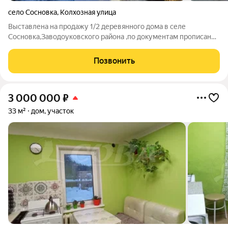
село Сосновка
,
Колхозная улица
Выставлена на продажу 1/2 деревянного дома в селе
Сосновка,Заводоуковского района ,по документам прописано
квартира. Дом выполнен из бруса,утеплён и обшит сайдингом.
Отопление в квартире газовое,вода поступает из своей
Позвонить
скважины ( глубина 30 метров),
3 000 000
₽
33 м²
дом, участок