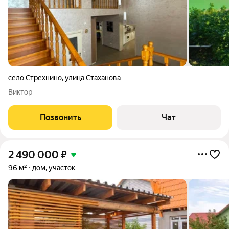
село Стрехнино
,
улица Стаханова
Виктор
Позвонить
Чат
2 490 000
₽
96 м²
дом, участок