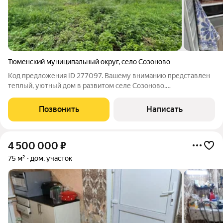
Тюменский муниципальный округ
,
село Созоново
Код предложения ID 277097. Вашему вниманию представлен
теплый, уютный дом в развитом селе Созоново.
Асфальтированная дорога, остановка, магазин продуктов.В
доме центральное водоснабжение, отопление электрическое
Позвонить
Написать
(есть возможность сделать газовое),
4 500 000
₽
75 м²
дом, участок