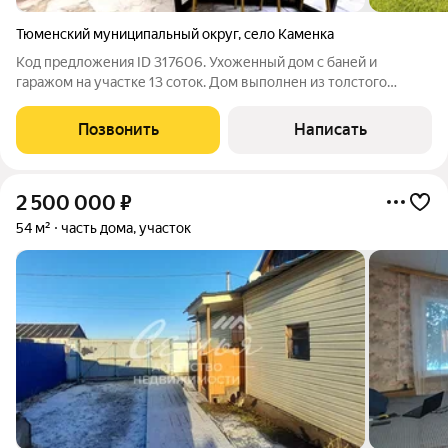
Тюменский муниципальный округ
,
село Каменка
Код предложения ID 317606. Ухоженный дом с баней и
гаражом на участке 13 соток. Дом выполнен из толстого
отшлифованного бревна, обработанного спец составом
выполнена герметизация (теплый шов) дом очень теплый
Позвонить
Написать
правильно построен, прослужит не одну
2 500 000
₽
54 м²
часть дома, участок