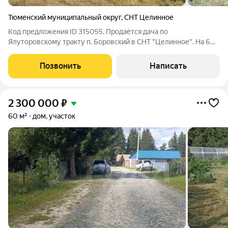
Тюменский муниципальный округ
,
СНТ Целинное
Код предложения ID 315055. Продаётся дача по
Ялуторовскому тракту п. Боровский в СНТ "Целинное". На 6
сотках расположена банька, участок со всех сторон огорожен
забором. Соседи хорошие, многие живут круглогодично.
Позвонить
Написать
Заведено электричество 220в,
2 300 000
₽
60 м²
дом, участок