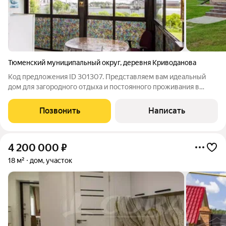
Тюменский муниципальный округ
,
деревня Криводанова
Код предложения ID 301307. Представляем вам идеальный
дом для загородного отдыха и постоянного проживания в
Криводанова ». Этот уникальный объект расположен на
участке 48 сотках и всего в 26 км от Тюмени.Описание
Позвонить
Написать
дома:Общая площадь: 100 кв.
4 200 000
₽
18 м²
дом, участок