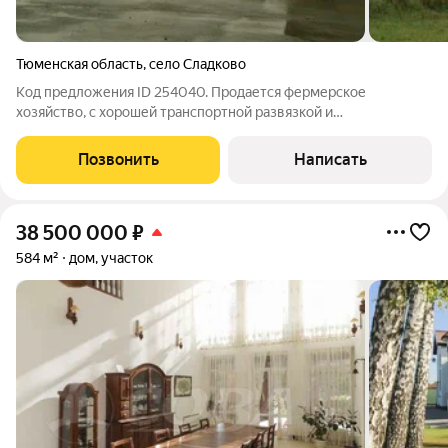
Тюменская область
,
село Сладково
Код предложения ID 254040. Продается фермерское
хозяйство, с хорошей транспортной развязкой и
стратегическими узлами связи между городами
миллионниками, Омск и Тюмень. Неподалеку находится город
Позвонить
Написать
Ишим, на ферме можно разводить коров, свиней, овец,
38 500 000
₽
584 м²
дом, участок