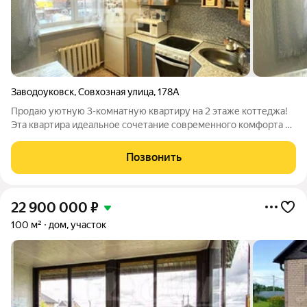
Заводоуковск
,
Совхозная улица
,
178А
Продаю уютную 3-комнатную квартиру на 2 этаже коттеджа!
Эта квартира идеальное сочетание современного комфорта и
уюта. Здесь сделан качественный ремонт, установлены
элегантные классические двери, а вся мебель остается для
Позвонить
вас! Просторные, светлые и
22 900 000
₽
100 м²
дом, участок