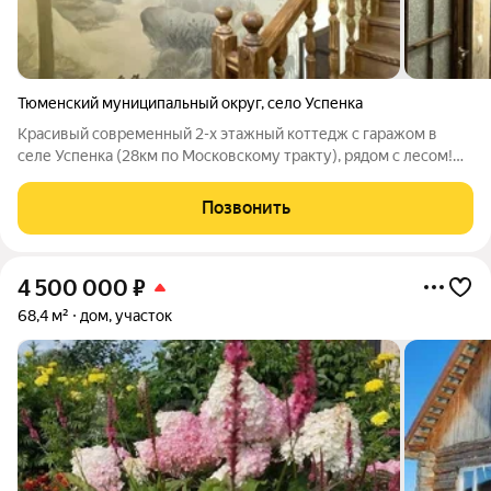
Тюменский муниципальный округ
,
село Успенка
Красивый современный 2-х этажный коттедж с гаражом в
селе Успенка (28км по Московскому тракту), рядом с лесом!
Уютный дом площадью 210 м2 с хорошим современным
ремонтом и новым кухонным гарнитуром! На первом этаже
Позвонить
дизайнерская эксклюзивная ручная
4 500 000
₽
68,4 м²
дом, участок