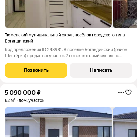
Тюменский муниципальный округ
,
посёлок городского типа
Богандинский
Код предложения ID 298981. В поселке Богандинский (район
Шестёрка) продается участок 7 соток, который идеально
подходит для использования как для дачи, так и для
строительства нового большого дома, а также для бизнеса.
Позвонить
Написать
Дорога Асфальтирована.
5 090 000
₽
82 м²
дом, участок