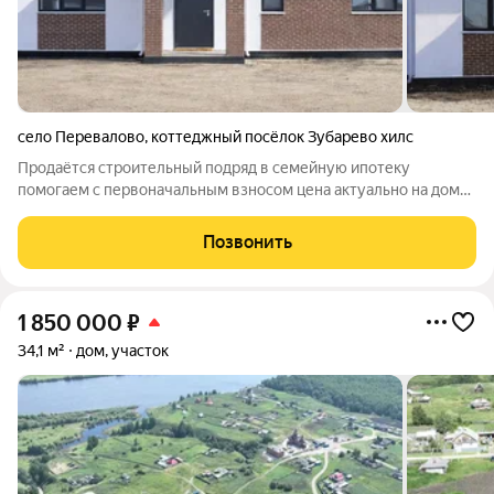
село Перевалово
,
коттеджный посёлок Зубарево хилс
Продаётся строительный подряд в семейную ипотеку
помогаем с первоначальным взносом цена актуально на дом
площадью 82 м с террасой на участке 6 соток, из газоблоков,
что обеспечивает хорошую теплоизоляцию. В доме четыре
Позвонить
комнаты, просторная
1 850 000
₽
34,1 м²
дом, участок