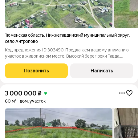
Тюменская область
,
Нижнетавдинский муниципальный округ
,
село Антропово
Код предложения ID 303490. Предлагаем вашему вниманию
участок в живописном месте. Высокий берег реки Тавда.
Поселок Антропово. До участка дорога в щебне, проезжая
круглогодично. На задней части возможен спуск к воде и лесу.
Позвонить
Написать
Соседи проживают, стоит
3 000 000
₽
60 м²
дом, участок