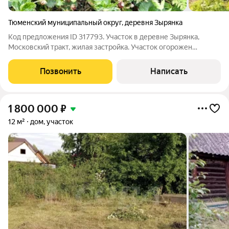
Тюменский муниципальный округ
,
деревня Зырянка
Код предложения ID 317793. Участок в деревне Зырянка,
Московский тракт, жилая застройка. Участок огорожен
забором по всему периметру, ворота. Благоустроенный,
высокий ухоженный. На участке молодой фруктовый сад,
Позвонить
Написать
ягодные кустарники и все деревья
1 800 000
₽
12 м²
дом, участок