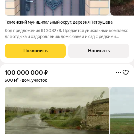
Тюменский муниципальный округ
,
деревня Патрушева
Код предложения ID 308278. Продается уникальный комплекс
для отдыха и оздоровления: дом с баней и сад с редкими
хвойными. Дом: 77.3 кв.м из оцилиндрованного бруса с
верандой. Внутри: каминная зона, место для массажа, комната
Позвонить
Написать
отдыха. Баня: Построена
100 000 000
₽
500 м²
дом, участок