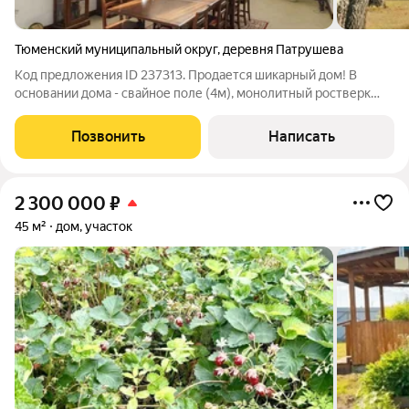
Тюменский муниципальный округ
,
деревня Патрушева
Код предложения ID 237313. Продается шикарный дом! В
основании дома - свайное поле (4м), монолитный ростверк
(1м), два ряда ФБС. Пол и потолок железобетонные плиты.
Крыша - утеплитель (20см) сверху проклеен полистирол
Позвонить
Написать
(5см). Стены -60см
2 300 000
₽
45 м²
дом, участок