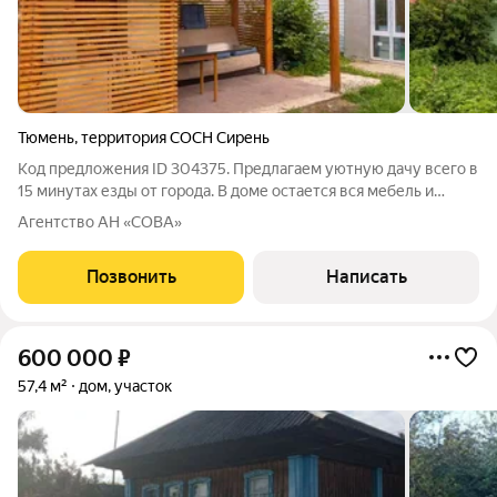
Тюмень
,
территория СОСН Сирень
Код предложения ID 304375. Предлагаем уютную дачу всего в
15 минутах езды от города. В доме остается вся мебель и
техника. Дом построен из бруса, утеплен стекловатой и обшит
Агентство АН «СОВА»
сайдингом. Установлены конвекторы, что позволяет
проживать в зимний период.
Позвонить
Написать
600 000
₽
57,4 м²
дом, участок