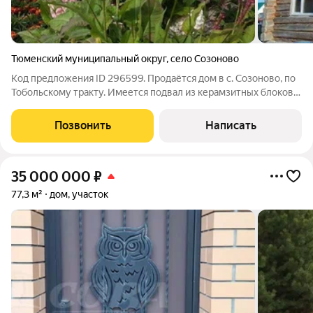
Тюменский муниципальный округ
,
село Созоново
Код предложения ID 296599. Продаётся дом в с. Созоново, по
Тобольскому тракту. Имеется подвал из керамзитных блоков 3
на 3. Окна установлены Rehau, входная дверь с
терморазрывом. В доме требуется ремонт.Электричество
Позвонить
Написать
заведено. Имеется оборудование
35 000 000
₽
77,3 м²
дом, участок