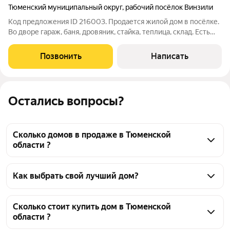
Тюменский муниципальный округ
,
рабочий посёлок Винзили
Код предложения ID 216003. Продается жилой дом в посёлке.
Во дворе гараж, баня, дровяник, стайка, теплица, склад. Есть
возможность завести газ и водопровод в дом (всё есть на
границе участка). Земля разработана, ухожена. В 50 метрах
Позвонить
Написать
густой лес
Остались вопросы?
Сколько домов в продаже в Тюменской
области ?
На Яндекс Недвижимости в продаже в Тюменской 
области 15327 домов, из них 51 объявление от 
Как выбрать свой лучший дом?
собственников, 15276 объявлений от агентств
Чтобы купить дом в ипотеку, воспользуйтесь 
тепловой картой для оценки инфраструктуры и 
Сколько стоит купить дом в Тюменской
области ?
транспортной доступности в выбранном районе в 