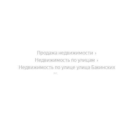
Продажа недвижимости
Недвижимость по улицам
Недвижимость по улице улица Бакинских 
Комиссаров
На улице
Депутатская улица
Фабричная улица
Комбинатская улица
Города-миллионники
Москва