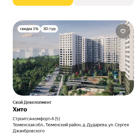
скидка 3%
3D-тур
Свой Девелопмент
Хито
Строится
•
комфорт
•
4 (5)
Тюменская обл., Тюменский район, д. Дударева, ул. Сергея
Джанбровского