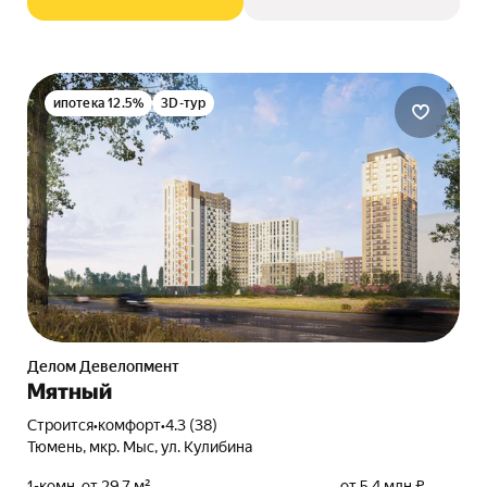
ипотека 12.5%
3D-тур
Делом Девелопмент
Мятный
Строится
•
комфорт
•
4.3 (38)
Тюмень, мкр. Мыс, ул. Кулибина
1-комн. от 29,7 м²
от 5,4 млн ₽