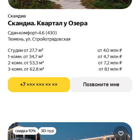
Скандиа
Скандиа. Квартал у Озера
Сдан
•
комфорт
•
4.6 (430)
Тюмень, ул. Стройотрядовская
Студии от 27,7 м²
от 4,0 млн ₽
1-комн. от 34,7 м²
от 4,7 млн ₽
2-комн. от 53,3 м²
от 7,2 млн ₽
3-комн. от 62,8 м²
от 8,1 млн ₽
+7 ××× ××× ×× ××
Позвоните мне
скидка 10%
3D-тур