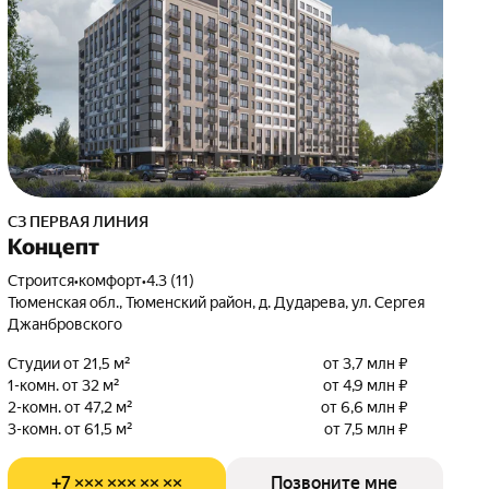
СЗ ПЕРВАЯ ЛИНИЯ
Концепт
Строится
•
комфорт
•
4.3 (11)
Тюменская обл., Тюменский район, д. Дударева, ул. Сергея
Джанбровского
Студии от 21,5 м²
от 3,7 млн ₽
1-комн. от 32 м²
от 4,9 млн ₽
2-комн. от 47,2 м²
от 6,6 млн ₽
3-комн. от 61,5 м²
от 7,5 млн ₽
+7 ××× ××× ×× ××
Позвоните мне