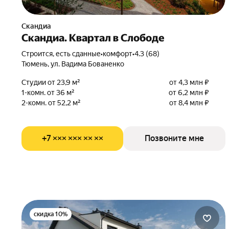
Скандиа
Скандиа. Квартал в Слободе
Строится, есть сданные
•
комфорт
•
4.3 (68)
Тюмень, ул. Вадима Бованенко
Студии от 23,9 м²
от 4,3 млн ₽
1-комн. от 36 м²
от 6,2 млн ₽
2-комн. от 52,2 м²
от 8,4 млн ₽
+7 ××× ××× ×× ××
Позвоните мне
скидка 10%