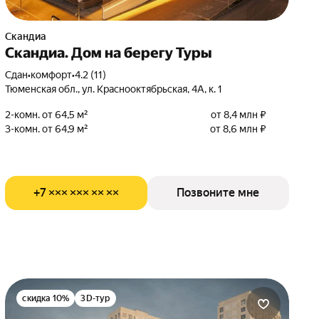
Скандиа
Скандиа. Дом на берегу Туры
Сдан
•
комфорт
•
4.2 (11)
Тюменская обл., ул. Краснооктябрьская, 4А, к. 1
2-комн. от 64,5 м²
от 8,4 млн ₽
3-комн. от 64,9 м²
от 8,6 млн ₽
+7 ××× ××× ×× ××
Позвоните мне
скидка 10%
3D-тур