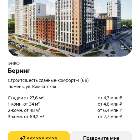
ЭНКО
Беринг
Строится, есть сданные
•
комфорт
•
4 (68)
Тюмень, ул. Камчатская
Студии от 27,6 м²
от 4,3 млн ₽
1-комн. от 34 м²
от 4,8 млн ₽
2-комн. от 48 м²
от 6,4 млн ₽
3-комн. от 69,2 м²
от 7,7 млн ₽
+7 ××× ××× ×× ××
Позвоните мне