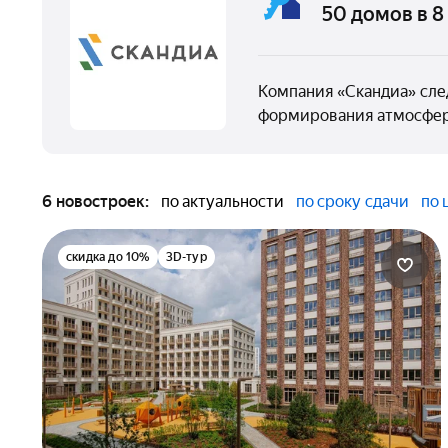
50 домов в 
Компания «Скандиа» сле
формирования атмосфер
6 новостроек:
по актуальности
по сроку сдачи
по 
скидка до 10%
3D-тур