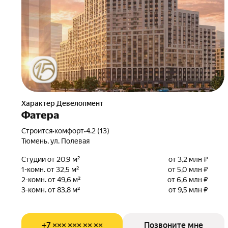
Характер Девелопмент
Фатера
Строится
•
комфорт
•
4.2 (13)
Тюмень, ул. Полевая
Студии от 20,9 м²
от 3,2 млн ₽
1-комн. от 32,5 м²
от 5,0 млн ₽
2-комн. от 49,6 м²
от 6,6 млн ₽
3-комн. от 83,8 м²
от 9,5 млн ₽
+7 ××× ××× ×× ××
Позвоните мне