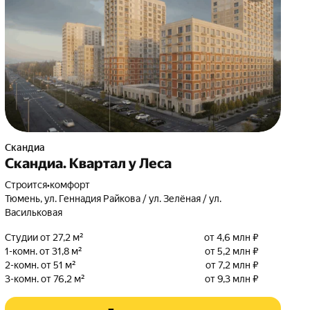
Скандиа
Скандиа. Квартал у Леса
Строится
•
комфорт
Тюмень, ул. Геннадия Райкова / ул. Зелёная / ул.
Васильковая
Студии от 27,2 м²
от 4,6 млн ₽
1-комн. от 31,8 м²
от 5,2 млн ₽
2-комн. от 51 м²
от 7,2 млн ₽
3-комн. от 76,2 м²
от 9,3 млн ₽