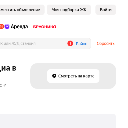
зместить объявление
Моя подборка ЖК
Войти
1
Сбросить
Район
иа в
Смотреть на карте
0 ₽