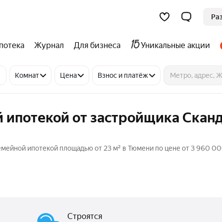
Ра
потека
Журнал
Для бизнеса
Уникальные акции
Комнат
Цена
Взнос и платёж
 ипотекой от застройщика Сканд
емейной ипотекой площадью от 23 м² в Тюмени по цене от 3 960 00
Строятся