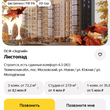
рассрочка с ПВ 5%
3D-тур
ПСФ «Зодчий»
Листопад
Строится, есть сданные
•
комфорт
•
4.3 (80)
Тюменская обл., пос. Московский, ул. Новая / ул. Южная / ул.
Молодёжная
3-комн.
от 72,2 м²
Студии
от 27,9 м²
1-комн.
от 35,
от 8,1 млн ₽
от 4 млн ₽
от 5 млн ₽
Позвонить
Позвоните мне