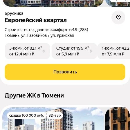
Брусника
Европейский квартал
Строится, есть сданные
•
комфорт +
•
4.9 (285)
Тюмень, ул. Газовиков / ул. Урайская
3-комн.
от 82,1 м²
Студии
от 19,9 м²
1-комн.
от 42,2
от 12,4 млн ₽
от 5,9 млн ₽
от 7,9 млн ₽
Позвонить
Другие ЖК в Тюмени
скидка 100 000 руб.
3D-тур