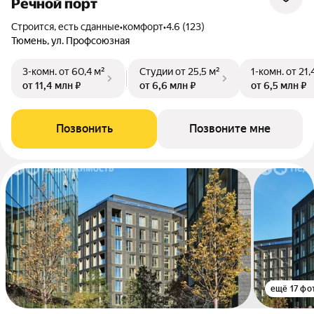
Речной порт
Строится, есть сданные
•
комфорт
•
4.6 (123)
Тюмень, ул. Профсоюзная
3-комн.
от 60,4 м²
Студии
от 25,5 м²
1-комн.
от 21,
от 11,4 млн ₽
от 6,6 млн ₽
от 6,5 млн ₽
Позвонить
Позвоните мне
ещё 17 фо