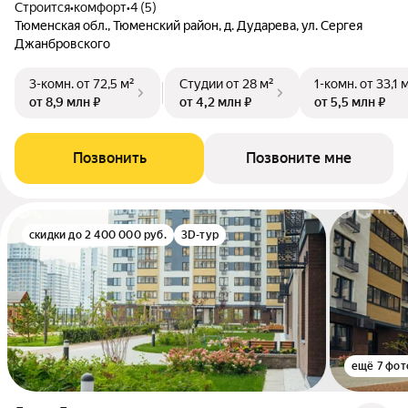
Строится
•
комфорт
•
4 (5)
Тюменская обл., Тюменский район, д. Дударева, ул. Сергея
Джанбровского
3-комн.
от 72,5 м²
Студии
от 28 м²
1-комн.
от 33,1 
от 8,9 млн ₽
от 4,2 млн ₽
от 5,5 млн ₽
Позвонить
Позвоните мне
скидки до 2 400 000 руб.
3D-тур
ещё 7 фот