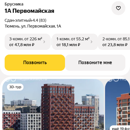
Брусника
1А Первомайская
Сдан
•
элитный
•
4.4 (83)
Тюмень, ул. Первомайская, 1А
3-комн.
от 226 м²
1-комн.
от 55,2 м²
2-комн.
от 85,1
от 47,8 млн ₽
от 18,1 млн ₽
от 23,8 млн ₽
Позвонить
Позвоните мне
3D-тур
ещё 19 фо