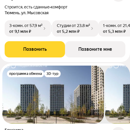
Строится, есть сданные
•
комфорт
Тюмень, ул. Мысовская
3-комн.
от 57,9 м²
Студии
от 23,8 м²
1-комн.
от 21,
от 9,1 млн ₽
от 5,2 млн ₽
от 5,3 млн ₽
Позвонить
Позвоните мне
программа обмена
3D-тур