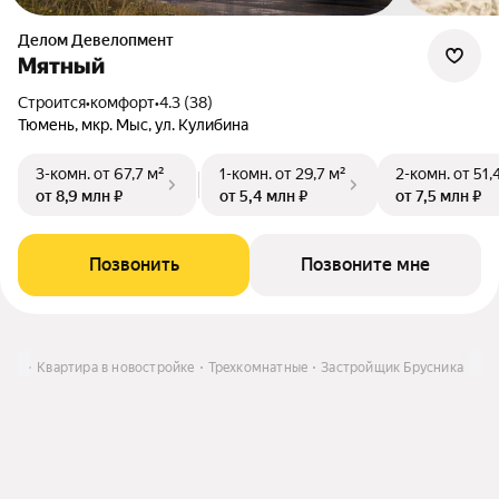
Делом Девелопмент
Мятный
Строится
•
комфорт
•
4.3 (38)
Тюмень, мкр. Мыс, ул. Кулибина
3-комн.
от 67,7 м²
1-комн.
от 29,7 м²
2-комн.
от 51,
от 8,9 млн ₽
от 5,4 млн ₽
от 7,5 млн ₽
Позвонить
Позвоните мне
пить
Квартира в новостройке
Трехкомнатные
Застройщик Брусника