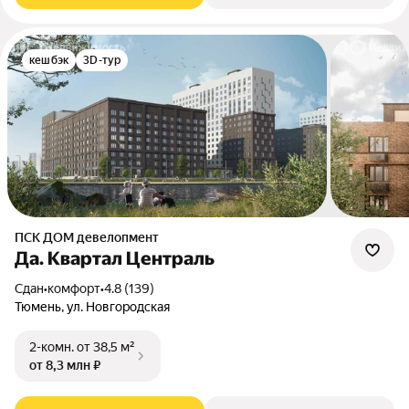
кешбэк
3D-тур
ПСК ДОМ девелопмент
Да. Квартал Централь
Сдан
•
комфорт
•
4.8 (139)
Тюмень, ул. Новгородская
2-комн.
от 38,5 м²
от 8,3 млн ₽