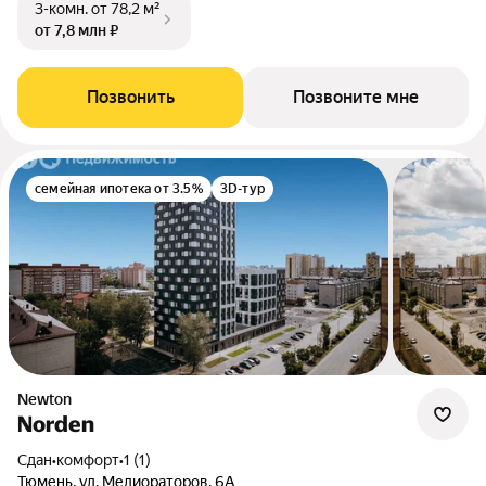
3-комн.
от 78,2 м²
от 7,8 млн ₽
Позвонить
Позвоните мне
семейная ипотека от 3.5%
3D-тур
newton
Norden
Сдан
•
комфорт
•
1 (1)
Тюмень, ул. Мелиораторов, 6А