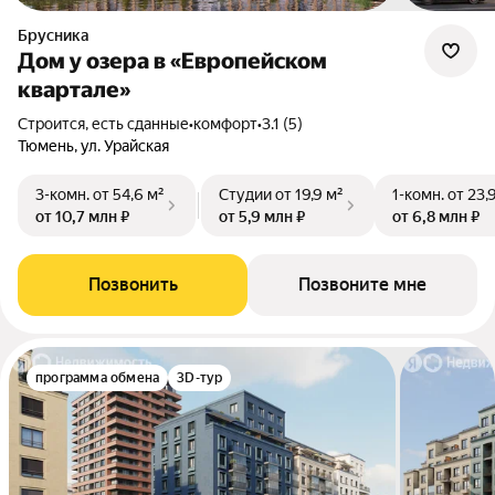
Брусника
Дом у озера в «Европейском
квартале»
Строится, есть сданные
•
комфорт
•
3.1 (5)
Тюмень, ул. Урайская
3-комн.
от 54,6 м²
Студии
от 19,9 м²
1-комн.
от 23,
от 10,7 млн ₽
от 5,9 млн ₽
от 6,8 млн ₽
Позвонить
Позвоните мне
программа обмена
3D-тур