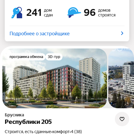
241
96
дом
домов
сдан
строятся
Подробнее о застройщике
программа обмена
3D-тур
Брусника
Республики 205
Строится, есть сданные
•
комфорт
•
4 (38)