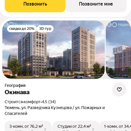
Позвонить
Позвоните мне
скидка до 20%
3D-тур
География
Окинава
Строится
•
комфорт
•
4.5 (34)
Тюмень, ул. Разведчика Кузнецова / ул. Пожарных и
Спасателей
3-комн.
от 76,2 м²
Студии
от 22,4 м²
1-комн.
от 34,