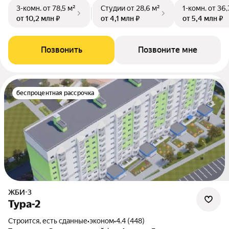
3-комн.
от 78,5 м²
Студии
от 28,6 м²
1-комн.
от 36,
от 10,2 млн ₽
от 4,1 млн ₽
от 5,4 млн ₽
Позвонить
Позвоните мне
беспроцентная рассрочка
ЖБИ-3
Тура-2
Строится, есть сданные
•
эконом
•
4.4 (448)