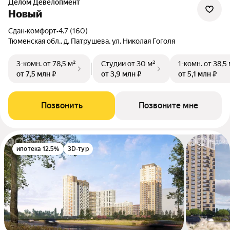
Делом Девелопмент
Новый
Сдан
•
комфорт
•
4.7 (160)
Тюменская обл., д. Патрушева, ул. Николая Гоголя
3-комн.
от 78,5 м²
Студии
от 30 м²
1-комн.
от 38,5
от 7,5 млн ₽
от 3,9 млн ₽
от 5,1 млн ₽
Позвонить
Позвоните мне
ипотека 12.5%
3D-тур