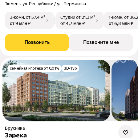
Тюмень, ул. Республики / ул. Пермякова
3-комн.
от 57,4 м²
Студии
от 21,3 м²
1-комн.
от 36,
от 9 млн ₽
от 4,7 млн ₽
от 6,8 млн ₽
Позвонить
Позвоните мне
семейная ипотека от 0.01%
3D-тур
Брусника
Зарека