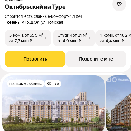
Брусника
Октябрьский на Туре
Строится, есть сданные
•
комфорт
•
4.4 (94)
Тюмень, мкр. ДОК, ул. Томская
3-комн.
от 55,9 м²
Студии
от 21 м²
1-комн.
от 18,2 
от 7,7 млн ₽
от 4,9 млн ₽
от 4,4 млн ₽
Позвонить
Позвоните мне
программа обмена
3D-тур