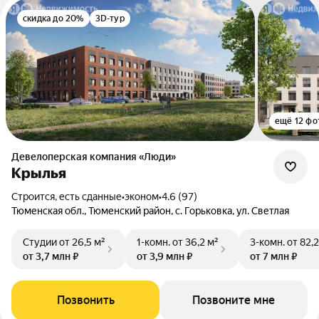
скидка до 20%
3D-тур
ещё 12 фо
Девелоперская компания «Люди»
Крылья
Строится, есть сданные
•
эконом
•
4.6 (97)
Тюменская обл., Тюменский район, с. Горьковка, ул. Светлая
Студии
от 26,5 м²
1-комн.
от 36,2 м²
3-комн.
от 82,2
от 3,7 млн ₽
от 3,9 млн ₽
от 7 млн ₽
Позвонить
Позвоните мне