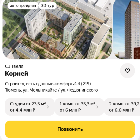
авто трейд-ин
3D-тур
СЗ Твелл
Корней
Строится, есть сданные
•
комфорт
•
4.4 (215)
Тюмень, ул. Мельникайте / ул. Федюнинского
Студии
от 23,5 м²
1-комн.
от 35,3 м²
2-комн.
от 39,2
от 4,4 млн ₽
от 6 млн ₽
от 6,6 млн ₽
Позвонить