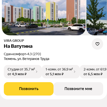
VIRA GROUP
На Ватутина
Сдан
•
комфорт
•
4.3 (270)
Тюмень, ул. Ветеранов Труда
Студии
от 35,7 м²
1-комн.
от 36,9 м²
2-комн.
от 61,9
от 4,9 млн ₽
от 5,1 млн ₽
от 6,5 млн ₽
Позвонить
Позвоните мне