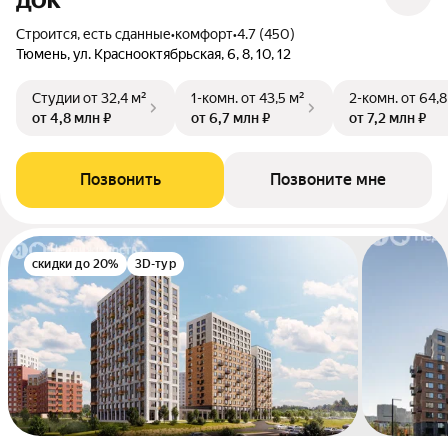
ДОК
Строится, есть сданные
•
комфорт
•
4.7 (450)
Тюмень, ул. Краснооктябрьская, 6, 8, 10, 12
Студии
от 32,4 м²
1-комн.
от 43,5 м²
2-комн.
от 64,8
от 4,8 млн ₽
от 6,7 млн ₽
от 7,2 млн ₽
Позвонить
Позвоните мне
скидки до 20%
3D-тур