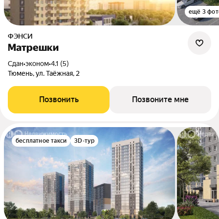
ещё 3 фот
ФЭНСИ
Матрешки
Сдан
•
эконом
•
4.1 (5)
Тюмень, ул. Таёжная, 2
Позвонить
Позвоните мне
бесплатное такси
3D-тур