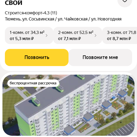
СВОЙ
Строится
•
комфорт
•
4.3 (11)
Тюмень, ул. Сосьвинская / ул. Чайковская / ул. Новогодняя
1-комн.
от 34,3 м²
2-комн.
от 52,5 м²
3-комн.
от 71,8
от 5,3 млн ₽
от 7,1 млн ₽
от 8,7 млн ₽
Позвонить
Позвоните мне
беспроцентная рассрочка