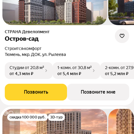
СТРАНА Девелопмент
Остров-сад
Строится
•
комфорт
Тюмень, мкр. ДОК, ул. Рылеева
Студии
от 20,8 м²
1-комн.
от 30,8 м²
2-комн.
от 27,9
от 4,3 млн ₽
от 5,4 млн ₽
от 5,2 млн ₽
Позвонить
Позвоните мне
скидка 100 000 руб.
3D-тур