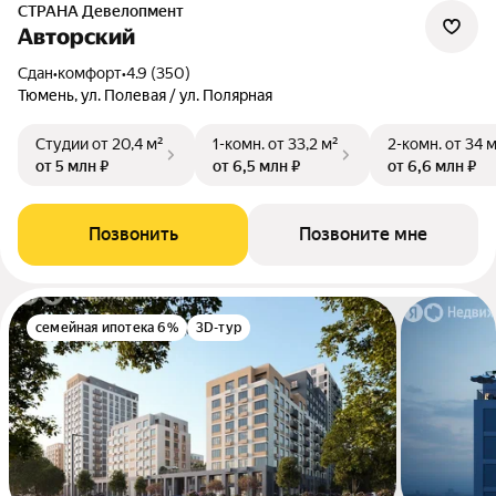
СТРАНА Девелопмент
Авторский
Сдан
•
комфорт
•
4.9 (350)
Тюмень, ул. Полевая / ул. Полярная
Студии
от 20,4 м²
1-комн.
от 33,2 м²
2-комн.
от 34 
от 5 млн ₽
от 6,5 млн ₽
от 6,6 млн ₽
Позвонить
Позвоните мне
семейная ипотека 6%
3D-тур