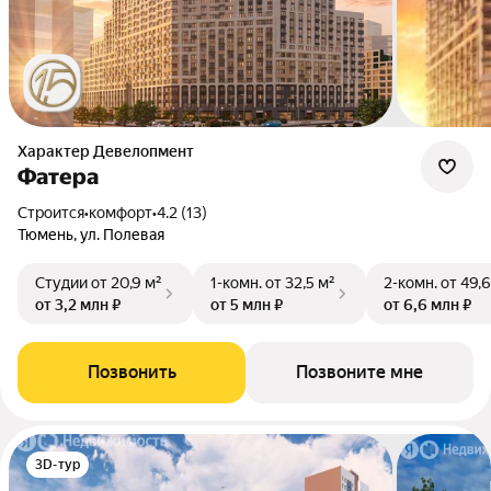
Характер Девелопмент
Фатера
Строится
•
комфорт
•
4.2 (13)
Тюмень, ул. Полевая
Студии
от 20,9 м²
1-комн.
от 32,5 м²
2-комн.
от 49,6
от 3,2 млн ₽
от 5 млн ₽
от 6,6 млн ₽
Позвонить
Позвоните мне
3D-тур