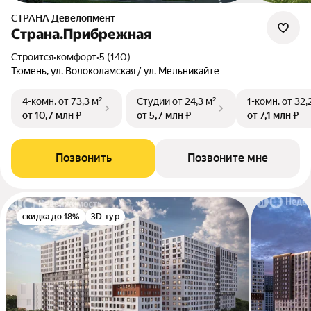
СТРАНА Девелопмент
Страна.Прибрежная
Строится
•
комфорт
•
5 (140)
Тюмень, ул. Волоколамская / ул. Мельникайте
4-комн.
от 73,3 м²
Студии
от 24,3 м²
1-комн.
от 32,
от 10,7 млн ₽
от 5,7 млн ₽
от 7,1 млн ₽
Позвонить
Позвоните мне
скидка до 18%
3D-тур