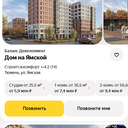
Баланс Девелопмент
Дом на Ямской
Строится
•
комфорт +
•
4.2 (14)
Тюмень, ул. Ямская
Студии
от 25,5 м²
1-комн.
от 35,5 м²
2-комн.
от 56,6
от 5,9 млн ₽
от 7,4 млн ₽
от 9,4 млн ₽
Позвонить
Позвоните мне