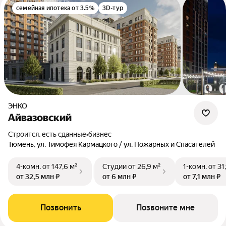
семейная ипотека от 3.5%
3D-тур
ЭНКО
Айвазовский
Строится, есть сданные
•
бизнес
Тюмень, ул. Тимофея Кармацкого / ул. Пожарных и Спасателей
4-комн.
от 147,6 м²
Студии
от 26,9 м²
1-комн.
от 31
от 32,5 млн ₽
от 6 млн ₽
от 7,1 млн ₽
Позвонить
Позвоните мне