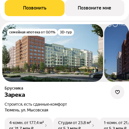
Позвонить
Позвоните мне
семейная ипотека от 0.01%
3D-тур
Брусника
Зарека
Строится, есть сданные
•
комфорт
Тюмень, ул. Мысовская
4-комн.
от 177,4 м²
Студии
от 23,8 м²
1-комн.
от 21
от 21,7 млн ₽
от 5,2 млн ₽
от 5,3 млн ₽