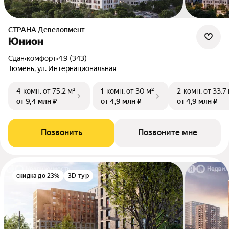
СТРАНА Девелопмент
Юнион
Сдан
•
комфорт
•
4.9 (343)
Тюмень, ул. Интернациональная
4-комн.
от 75,2 м²
1-комн.
от 30 м²
2-комн.
от 33,7
от 9,4 млн ₽
от 4,9 млн ₽
от 4,9 млн ₽
Позвонить
Позвоните мне
скидка до 23%
3D-тур