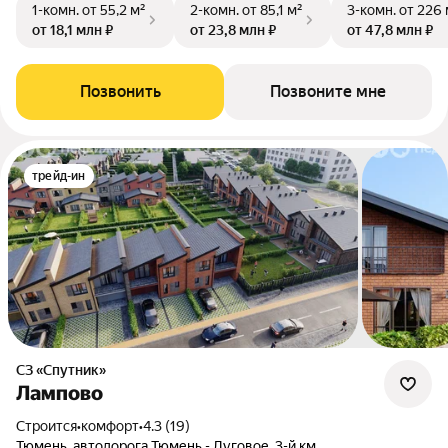
1-комн.
от 55,2 м²
2-комн.
от 85,1 м²
3-комн.
от 226 
от 18,1 млн ₽
от 23,8 млн ₽
от 47,8 млн ₽
Позвонить
Позвоните мне
трейд-ин
СЗ «Спутник»
Лампово
Строится
•
комфорт
•
4.3 (19)
Тюмень, автодорога Тюмень - Луговое, 3-й км