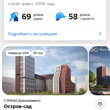
строит дома с 2006 года
69
58
домов
домов
сдано
строятся
Подробнее о застройщике
скидка до 20%
3D-тур
СТРАНА Девелопмент
Остров-сад