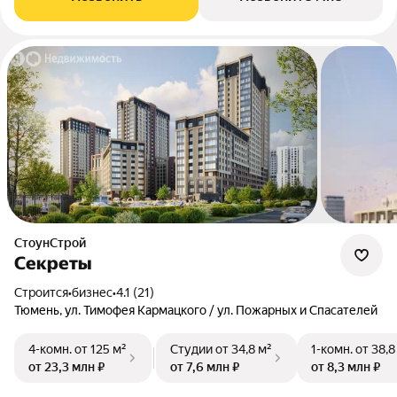
СтоунСтрой
Секреты
Строится
•
бизнес
•
4.1 (21)
Тюмень, ул. Тимофея Кармацкого / ул. Пожарных и Спасателей
4-комн.
от 125 м²
Студии
от 34,8 м²
1-комн.
от 38,8
от 23,3 млн ₽
от 7,6 млн ₽
от 8,3 млн ₽