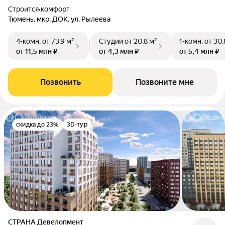
Строится
•
комфорт
Тюмень, мкр. ДОК, ул. Рылеева
4-комн.
от 73,9 м²
Студии
от 20,8 м²
1-комн.
от 30,
от 11,5 млн ₽
от 4,3 млн ₽
от 5,4 млн ₽
Позвонить
Позвоните мне
скидка до 23%
3D-тур
СТРАНА Девелопмент