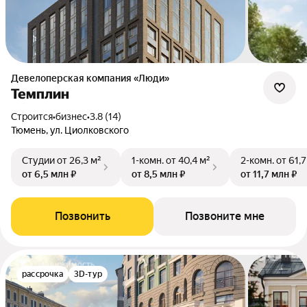
Девелоперская компания «Люди»
Темплин
Строится
•
бизнес
•
3.8 (14)
Тюмень, ул. Циолковского
Студии
от 26,3 м²
1-комн.
от 40,4 м²
2-комн.
от 61,7
от 6,5 млн ₽
от 8,5 млн ₽
от 11,7 млн ₽
Позвонить
Позвоните мне
рассрочка
3D-тур