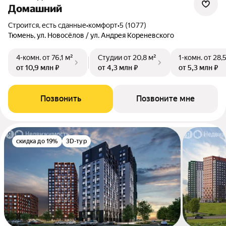
Домашний
Строится, есть сданные
•
комфорт
•
5 (1077)
Тюмень, ул. Новосёлов / ул. Андрея Кореневского
4-комн.
от 76,1 м²
Студии
от 20,8 м²
1-комн.
от 28,
от 10,9 млн ₽
от 4,3 млн ₽
от 5,3 млн ₽
Позвонить
Позвоните мне
скидка до 19%
3D-тур