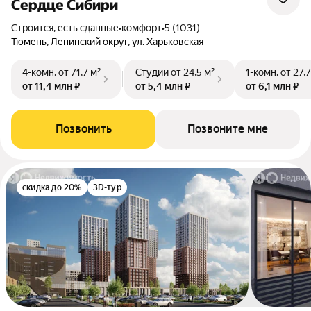
Сердце Сибири
Строится, есть сданные
•
комфорт
•
5 (1031)
Тюмень, Ленинский округ, ул. Харьковская
4-комн.
от 71,7 м²
Студии
от 24,5 м²
1-комн.
от 27,
от 11,4 млн ₽
от 5,4 млн ₽
от 6,1 млн ₽
Позвонить
Позвоните мне
скидка до 20%
3D-тур