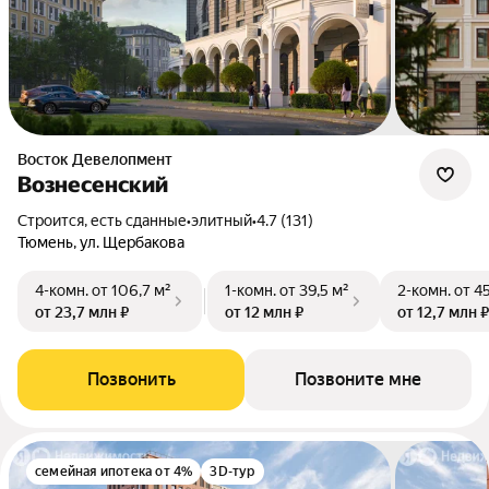
Восток Девелопмент
Вознесенский
Строится, есть сданные
•
элитный
•
4.7 (131)
Тюмень, ул. Щербакова
4-комн.
от 106,7 м²
1-комн.
от 39,5 м²
2-комн.
от 4
от 23,7 млн ₽
от 12 млн ₽
от 12,7 млн ₽
Позвонить
Позвоните мне
семейная ипотека от 4%
3D-тур