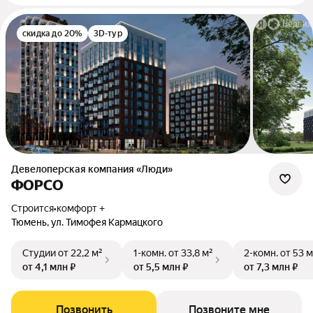
скидка до 20%
3D-тур
Девелоперская компания «Люди»
ФОРСО
Строится
•
комфорт +
Тюмень, ул. Тимофея Кармацкого
Студии
от 22,2 м²
1-комн.
от 33,8 м²
2-комн.
от 53 м
от 4,1 млн ₽
от 5,5 млн ₽
от 7,3 млн ₽
Позвонить
Позвоните мне