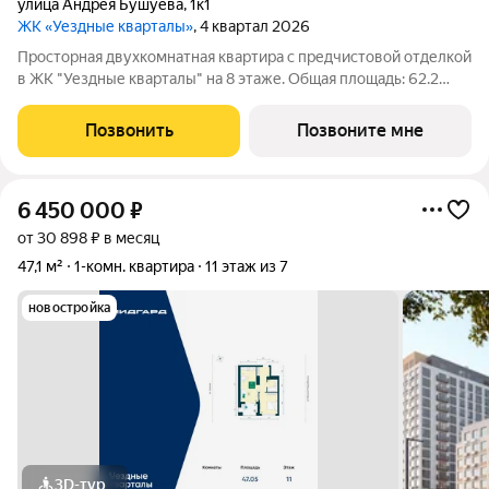
улица Андрея Бушуева
,
1к1
ЖК «Уездные кварталы»
, 4 квартал 2026
Просторная двухкомнатная квартира с предчистовой отделкой
в ЖК "Уездные кварталы" на 8 этаже. Общая площадь: 62.2
кв.м., жилая: 23 кв.м., площадь просторной кухни-столовой: 23.1
кв.м. Комнаты изолированные, все окна выходят на одну
Позвонить
Позвоните мне
сторону. В
6 450 000
₽
от 30 898 ₽ в месяц
47,1 м²
1-комн. квартира
11 этаж из 7
новостройка
3D-тур