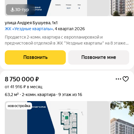
3D-тур
улица Андрея Бушуева
,
1к1
ЖК «Уездные кварталы»
, 4 квартал 2026
Продается 2-комн. квартира с европланировкой и
предчистовой отделкой в ЖК "Уездные кварталы" на 8 этаже.
Общая площадь: 52.9 кв.м., жилая: 24.1 кв.м., суммарная
площадь гостиной-столовой с кухонной зоной: 22.5 кв.м.
Позвонить
Позвоните мне
Европейская планировка, за счет
8 750 000
₽
от 41 916 ₽ в месяц
63,2 м²
2-комн. квартира
9 этаж из 16
новостройка