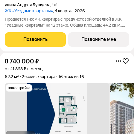
улица Андрея Бушуева
,
1к1
ЖК «Уездные кварталы»
, 4 квартал 2026
Продается 1-комн. квартира с предчистовой отделкой в ЖК
"Уездные кварталы" на 12 этаже. Общая площадь: 44.2 кв.м.,
жилая: 10.6 кв.м., площадь просторной кухни-столовой: 18.3
кв.м. Все окна выходят на одну сторону. В квартире одна
Позвонить
Позвоните мне
лоджия, один
8 740 000
₽
от 41 868 ₽ в месяц
62,2 м²
2-комн. квартира
16 этаж из 16
новостройка