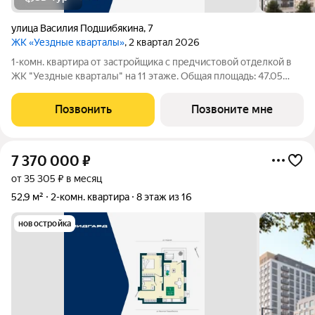
улица Василия Подшибякина
,
7
ЖК «Уездные кварталы»
, 2 квартал 2026
1-комн. квартира от застройщика с предчистовой отделкой в
ЖК "Уездные кварталы" на 11 этаже. Общая площадь: 47.05
кв.м., жилая: 12.09 кв.м., площадь просторной кухни-столовой:
18.63 кв.м. Все окна выходят на одну сторону. В квартире одна
Позвонить
Позвоните мне
лоджия, один
7 370 000
₽
от 35 305 ₽ в месяц
52,9 м²
2-комн. квартира
8 этаж из 16
новостройка