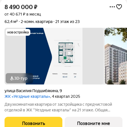
8 490 000
₽
от 40 671 ₽ в месяц
62,4 м²
2-комн. квартира
21 этаж из 23
новостройка
3D-тур
улица Василия Подшибякина
,
9
ЖК «Уездные кварталы»
, 4 квартал 2025
Двухкомнатная квартира от застройщика с предчистовой
отделкой в ЖК "Уездные кварталы" на 21 этаже. Общая
площадь: 62.43 кв.м., жилая: 23.4 кв.м., площадь просторной
кухни-столовой: 18.9 кв.м. Угловая квартира, идеально
Позвонить
Позвоните мне