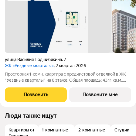
улица Василия Подшибякина
,
7
ЖК «Уездные кварталы»
, 2 квартал 2026
Просторная 1-комн. квартира с предчистовой отделкой в ЖК
"Уездные кварталы" на 8 этаже. Общая площадь: 43.11 кв.м.,
жилая: 11.08 кв.м., площадь просторной кухни-столовой: 20.45
кв.м. Все окна выходят на одну сторону. В квартире один
Позвонить
Позвоните мне
балкон, один
Люди также ищут
Квартиры от
1-комнатные
2-комнатные
Студии