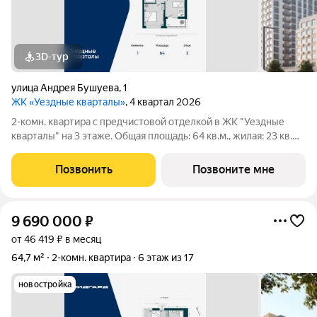
3D-тур
улица Андрея Бушуева
,
1
ЖК «Уездные кварталы»
, 4 квартал 2026
2-комн. квартира с предчистовой отделкой в ЖК "Уездные
кварталы" на 3 этаже. Общая площадь: 64 кв.м., жилая: 23 кв.м.,
площадь просторной кухни-столовой: 18.7 кв.м. Угловая
квартира, идеально подойдет любителям тишины и
Позвонить
Позвоните мне
панорамных видов. В квартире
9 690 000
₽
от 46 419 ₽ в месяц
64,7 м²
2-комн. квартира
6 этаж из 17
новостройка