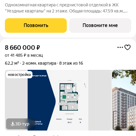
Однокомнатная квартира с предчистовой отделкой в ЖК
"Уездные кварталы" на 2 этаже. Общая площадь: 47.59 кв.м.,
жилая: 12.19 кв.м., площадь просторной кухни-столовой: 19.11
кв.м. Все окна выходят на одну сторону. В квартире одна
Позвонить
Позвоните мне
лоджия, один
8 660 000
₽
от 41 485 ₽ в месяц
62,2 м²
2-комн. квартира
8 этаж из 16
новостройка
3D-тур