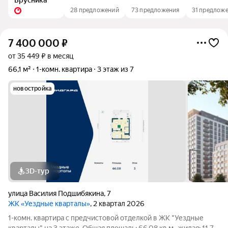
Брусника
28 предложений
73 предложения
31 предлож
7 400 000
₽
от 35 449 ₽ в месяц
66,1 м²
1-комн. квартира
3 этаж из 7
новостройка
3D-тур
улица Василия Подшибякина
,
7
ЖК «Уездные кварталы»
, 2 квартал 2026
1-комн. квартира с предчистовой отделкой в ЖК "Уездные