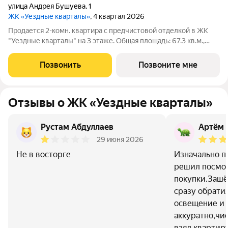
улица Андрея Бушуева
,
1
ЖК «Уездные кварталы»
, 4 квартал 2026
Продается 2-комн. квартира с предчистовой отделкой в ЖК
"Уездные кварталы" на 3 этаже. Общая площадь: 67.3 кв.м.,
жилая: 25.6 кв.м., площадь просторной кухни-столовой: 22.5
кв.м. Квартира угловая, очень светлая, естественная
Позвонить
Позвоните мне
вентиляция при открытии
Отзывы о ЖК «Уездные кварталы»
Рустам Абдуллаев
Артём 
29 июня 2026
Не в восторге
Изначально п
решил посмот
покупки.Зашё
сразу обрати
освещение и 
аккуратно,чис
взял квартир