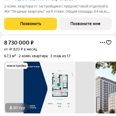
2-комн. квартира от застройщика с предчистовой отделкой в
ЖК "Уездные кварталы" на 8 этаже. Общая площадь: 64 кв.м.,
жилая: 23 кв.м., площадь просторной кухни-столовой: 18.7 кв.м.
Угловая квартира, окна oбecпeчивaют paвнoмepнoe ocвeщeниe
Позвонить
Позвоните мне
в тeчeниe
8 730 000
₽
от 41 820 ₽ в месяц
67,3 м²
2-комн. квартира
3 этаж из 17
новостройка
3D-тур