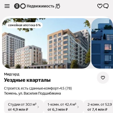
семейная ипотека 6%
Мидгард
Уездные кварталы
Строится, есть сданные
•
комфорт
•
4.5 (78)
Тюмень
,
ул. Василия Подшибякина
Студии
от 30,1 м²
1-комн.
от 42,4 м²
2-комн.
от 52,9
от 4,9 млн ₽
от 6,3 млн ₽
от 7,4 млн ₽