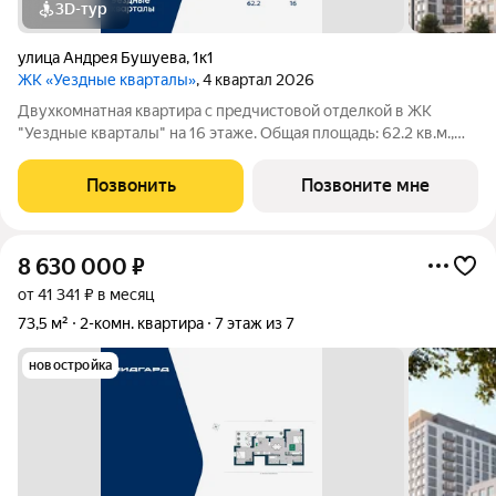
3D-тур
улица Андрея Бушуева
,
1к1
ЖК «Уездные кварталы»
, 4 квартал 2026
Двухкомнатная квартира с предчистовой отделкой в ЖК
"Уездные кварталы" на 16 этаже. Общая площадь: 62.2 кв.м.,
жилая: 23 кв.м., площадь просторной кухни-столовой: 23.1 кв.м.
Комнаты изолированные, все окна выходят на одну сторону. В
Позвонить
Позвоните мне
квартире одна
8 630 000
₽
от 41 341 ₽ в месяц
73,5 м²
2-комн. квартира
7 этаж из 7
новостройка