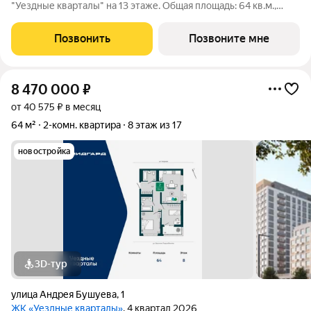
"Уездные кварталы" на 13 этаже. Общая площадь: 64 кв.м.,
жилая: 23 кв.м., площадь просторной кухни-столовой: 18.7 кв.м.
Угловая квартира, идеально подойдет любителям тишины и
Позвонить
Позвоните мне
панорамных видов. В
8 470 000
₽
от 40 575 ₽ в месяц
64 м²
2-комн. квартира
8 этаж из 17
новостройка
3D-тур
улица Андрея Бушуева
,
1
ЖК «Уездные кварталы»
, 4 квартал 2026