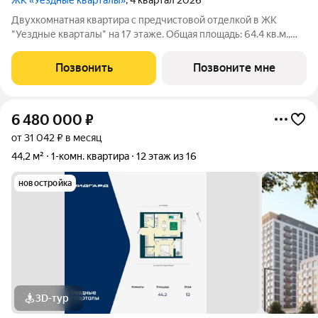
ЖК «Уездные кварталы»
, 4 квартал 2026
Двухкомнатная квартира с предчистовой отделкой в ЖК
"Уездные кварталы" на 17 этаже. Общая площадь: 64.4 кв.м.,
жилая: 21 кв.м., площадь просторной кухни-столовой: 24.1 кв.м.
Угловая квартира, идеально подойдет любителям тишины и
Позвонить
Позвоните мне
панорамных видов. В
6 480 000
₽
от 31 042 ₽ в месяц
44,2 м²
1-комн. квартира
12 этаж из 16
новостройка
3D-тур