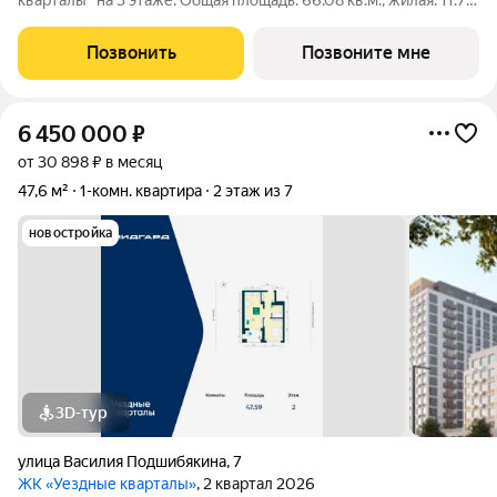
кварталы" на 3 этаже. Общая площадь: 66.08 кв.м., жилая: 11.76
кв.м., площадь просторной кухни-столовой: 26.25 кв.м. Угловая
квартира, идеально подойдет любителям тишины и
Позвонить
Позвоните мне
панорамных видов. В
6 450 000
₽
от 30 898 ₽ в месяц
47,6 м²
1-комн. квартира
2 этаж из 7
новостройка
3D-тур
улица Василия Подшибякина
,
7
ЖК «Уездные кварталы»
, 2 квартал 2026