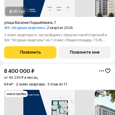
3D-тур
улица Василия Подшибякина
,
7
ЖК «Уездные кварталы»
, 2 квартал 2026
2-комн. квартира от застройщика с предчистовой отделкой в
ЖК "Уездные кварталы" на 7 этаже. Общая площадь: 73.45
кв.м., жилая: 25.02 кв.м., площадь просторной кухни-столовой:
20.64 кв.м. Квартира угловая, очень светлая, естественная
Позвонить
Позвоните мне
вентиляция при
8 400 000
₽
от 40 239 ₽ в месяц
64 м²
2-комн. квартира
3 этаж из 17
новостройка