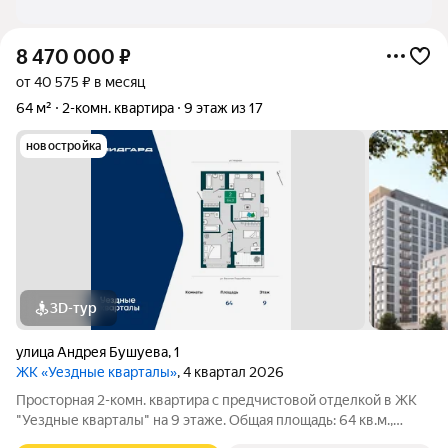
8 470 000
₽
от 40 575 ₽ в месяц
64 м²
2-комн. квартира
9 этаж из 17
новостройка
3D-тур
улица Андрея Бушуева
,
1
ЖК «Уездные кварталы»
, 4 квартал 2026
Просторная 2-комн. квартира с предчистовой отделкой в ЖК
"Уездные кварталы" на 9 этаже. Общая площадь: 64 кв.м.,
жилая: 23 кв.м., площадь просторной кухни-столовой: 18.7 кв.м.