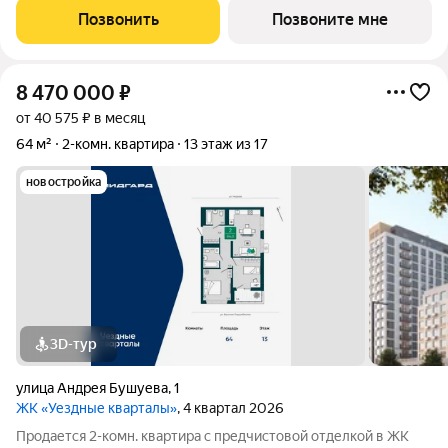
Угловая квартира, окна oбecпeчивaют paвнoмepнoe ocвeщeниe
Позвонить
Позвоните мне
в тeчeниe дня. В
8 470 000
₽
от 40 575 ₽ в месяц
64 м²
2-комн. квартира
13 этаж из 17
новостройка
3D-тур
улица Андрея Бушуева
,
1
ЖК «Уездные кварталы»
, 4 квартал 2026
Продается 2-комн. квартира с предчистовой отделкой в ЖК