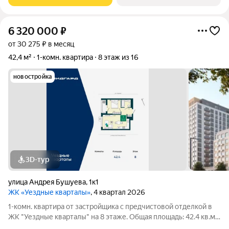
подойдет любителям тишины и
6 320 000
₽
от 30 275 ₽ в месяц
42,4 м²
1-комн. квартира
8 этаж из 16
новостройка
3D-тур
улица Андрея Бушуева
,
1к1
ЖК «Уездные кварталы»
, 4 квартал 2026
1-комн. квартира от застройщика с предчистовой отделкой в
ЖК "Уездные кварталы" на 8 этаже. Общая площадь: 42.4 кв.м.,
жилая: 10.8 кв.м., площадь просторной кухни-столовой: 20.5