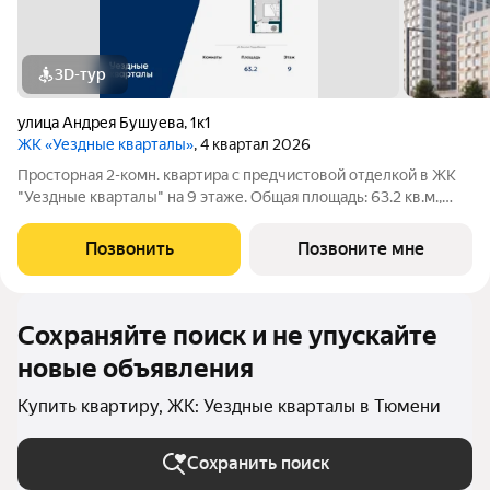
3D-тур
улица Андрея Бушуева
,
1к1
ЖК «Уездные кварталы»
, 4 квартал 2026
Просторная 2-комн. квартира с предчистовой отделкой в ЖК
"Уездные кварталы" на 9 этаже. Общая площадь: 63.2 кв.м.,
жилая: 25.1 кв.м., площадь просторной кухни-столовой: 19.3
кв.м. Квартира - распашонка, без проходных комнат, окна
Позвонить
Позвоните мне
выходят на paзные
Сохраняйте поиск и не упускайте
новые объявления
Купить квартиру, ЖК: Уездные кварталы в Тюмени
Сохранить поиск