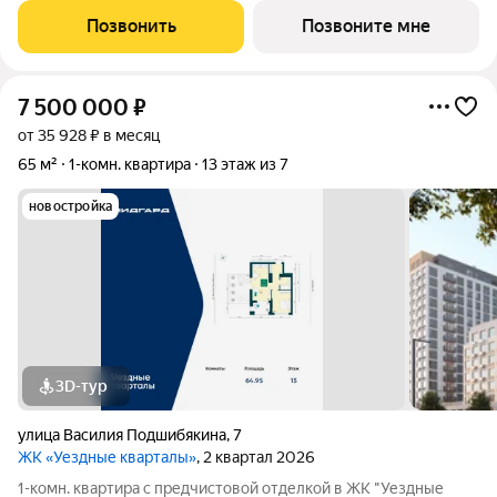
кв.м. Все окна выходят на одну сторону. В квартире одна
Позвонить
Позвоните мне
лоджия, один
7 500 000
₽
от 35 928 ₽ в месяц
65 м²
1-комн. квартира
13 этаж из 7
новостройка
3D-тур
улица Василия Подшибякина
,
7
ЖК «Уездные кварталы»
, 2 квартал 2026
1-комн. квартира с предчистовой отделкой в ЖК "Уездные