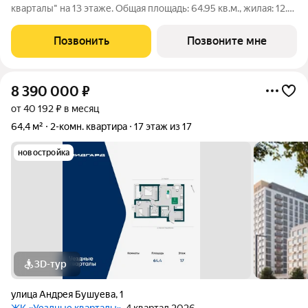
кварталы" на 13 этаже. Общая площадь: 64.95 кв.м., жилая: 12.19
кв.м., площадь просторной кухни-столовой: 18.63 кв.м.
Квартира угловая, окна oбecпeчивaют paвнoмepнoe ocвeщeниe
Позвонить
Позвоните мне
в тeчeниe дня. В
8 390 000
₽
от 40 192 ₽ в месяц
64,4 м²
2-комн. квартира
17 этаж из 17
новостройка
3D-тур
улица Андрея Бушуева
,
1