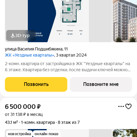
3D-тур
улица Василия Подшибякина
,
11
ЖК «Уездные кварталы»
, 3 квартал 2024
2-комн. квартира от застройщика в ЖК "Уездные кварталы" на
6 этаже. Квартира без отделки, после выдачи ключей можно
делать ремонт. Общая площадь: 64.65 кв.м., жилая: 26.02 кв.м.,
площадь просторной кухни-столовой: 20.08 кв.м. Квартира
Позвонить
Позвоните мне
угловая,
6 500 000
₽
от 31 138 ₽ в месяц
43,1 м²
1-комн. квартира
8 этаж из 7
новостройка
онлайн показ