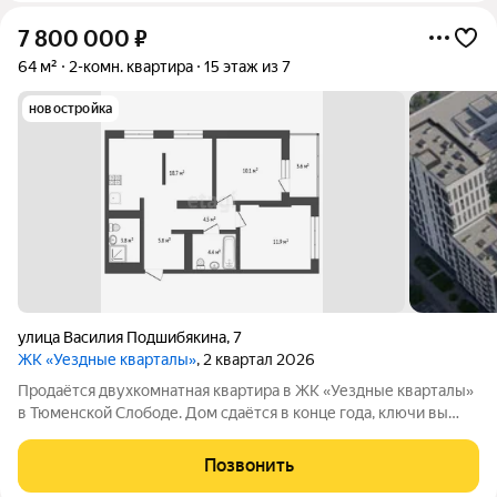
7 800 000
₽
64 м²
2-комн. квартира
15 этаж из 7
новостройка
улица Василия Подшибякина
,
7
ЖК «Уездные кварталы»
, 2 квартал 2026
Продаётся двухкомнатная квартира в ЖК «Уездные кварталы»
в Тюменской Слободе. Дом сдаётся в конце года, ключи вы
получите до 30 июня 2027 года. Рядом школа, детский сад,
магазины, поликлиника и удобная транспортная развязка: всё
Позвонить
необходимое в