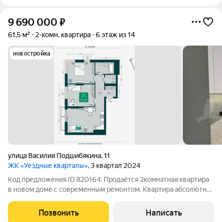
9 690 000
₽
61,5 м²
2-комн. квартира
6 этаж из 14
новостройка
улица Василия Подшибякина
,
11
ЖК «Уездные кварталы»
, 3 квартал 2024
Код предложения ID 820164. Продаётся 2комнатная квартира
в новом доме с современным ремонтом. Квартира абсолютно
новая. Просторная планировка и наличие двух санузлов
обеспечат комфорт для всей семьи. Вам останется лишь
Позвонить
Написать
выбрать мебель и начать жить в