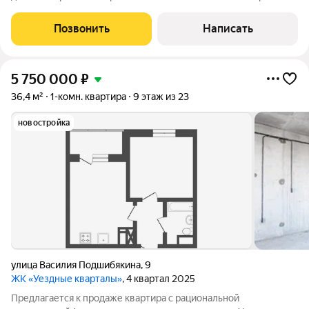
Квартира абсолютно новая, никто не жил. Жилой комплекс
предлагает закрытую охраняемую территорию с
Позвонить
Написать
автоматическими воротами. Во дворе
5 750 000
₽
36,4 м²
1-комн. квартира
9 этаж из 23
новостройка
улица Василия Подшибякина
,
9
ЖК «Уездные кварталы»
, 4 квартал 2025
Предлагается к продаже квартира с рациональной