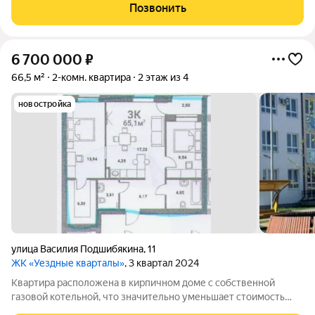
квартал 2026 года. Квартира без обременений. В доме
Позвонить
выполнен дизайнерский ремонт входной
6 700 000
₽
66,5 м²
2-комн. квартира
2 этаж из 4
новостройка
улица Василия Подшибякина
,
11
ЖК «Уездные кварталы»
, 3 квартал 2024
Квартира расположена в кирпичном доме с собственной
газовой котельной, что значительно уменьшает стоимость
коммунальных платежей. Установлены счетчики воды и тепла,