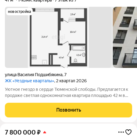
41 м²
1-комн. квартира
7 этаж из 7
новостройка
улица Василия Подшибякина
,
7
ЖК «Уездные кварталы»
, 2 квартал 2026
Уютное гнездо в сердце Тюменской слободы. Предлагается к
продаже светлая однокомнатная квартира площадью 42 м в
современном жилом комплексе «Уездные кварталы»
(застройщик «Мидгард Рус»). Квартира расположена на 7
Позвонить
этаже и имеет выход на балкон
7 800 000
₽