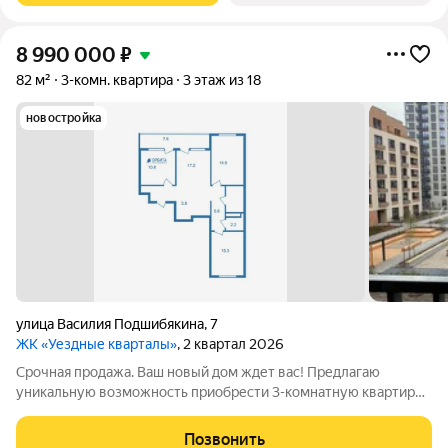
8 990 000
₽
82 м²
3-комн. квартира
3 этаж из 18
новостройка
улица Василия Подшибякина
,
7
ЖК «Уездные кварталы»
, 2 квартал 2026
Срочная продажа. Ваш новый дом ждет вас! Предлагаю
уникальную возможность приобрести 3-комнатную квартиру
с террасой в престижном жилом комплексе Уездные
кварталы! О доме: Новый дом 2026 года, комфорт + класс
Позвонить