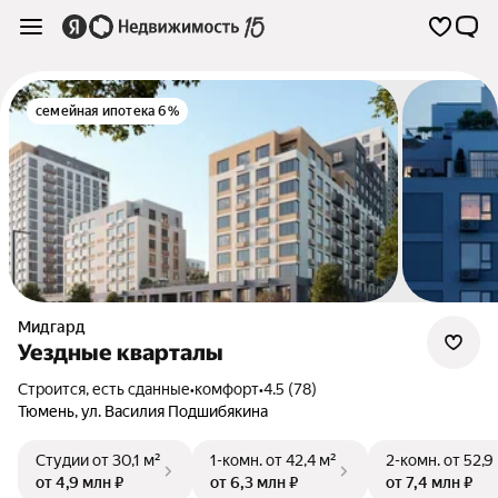
семейная ипотека 6%
Мидгард
Уездные кварталы
Строится, есть сданные
•
комфорт
•
4.5 (78)
Тюмень
,
ул. Василия Подшибякина
Студии
от 30,1 м²
1-комн.
от 42,4 м²
2-комн.
от 52,9
от 4,9 млн ₽
от 6,3 млн ₽
от 7,4 млн ₽