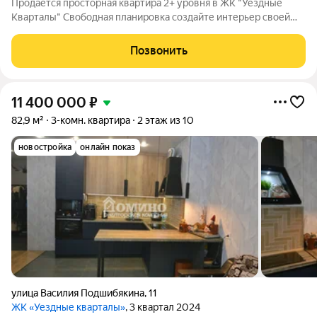
Продаётся просторная квартира 2+ уровня в ЖК "Уездные
Кварталы" Свободная планировка создайте интерьер своей
мечты! Характеристики: Общая площадь: 60,4 м Жилая
площадь: 40 м Кухня: 18,43 м (просторная зона для готовки и
Позвонить
семейных обедов)
11 400 000
₽
82,9 м²
3-комн. квартира
2 этаж из 10
новостройка
онлайн показ
улица Василия Подшибякина
,
11
ЖК «Уездные кварталы»
, 3 квартал 2024