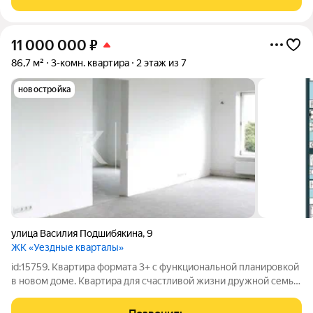
Просторная квартира на 3 этаже с
11 000 000
₽
86,7 м²
3-комн. квартира
2 этаж из 7
новостройка
улица Василия Подшибякина
,
9
ЖК «Уездные кварталы»
id:15759. Квартира формата 3+ с функциональной планировкой
в новом доме. Квартира для счастливой жизни дружной семьи.
Жилой комплекс включает в себя три квартала, вокруг
которых уже сформирована семейная инфраструктура: новые