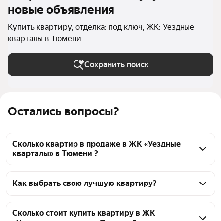
новые объявления
Купить квартиру, отделка: под ключ, ЖК: Уездные
кварталы в Тюмени
Сохранить поиск
Остались вопросы?
Сколько квартир в продаже в ЖК «Уездные
кварталы» в Тюмени ?
На Яндекс Недвижимости в продаже в ЖК 
«Уездные кварталы» в Тюмени 40 квартир, из них 
Как выбрать свою лучшую квартиру?
40 объявлений от агентств
Чтобы купить квартиру с отделкой под ключ в ЖК 
«Уездные кварталы», воспользуйтесь тепловой 
Сколько стоит купить квартиру в ЖК