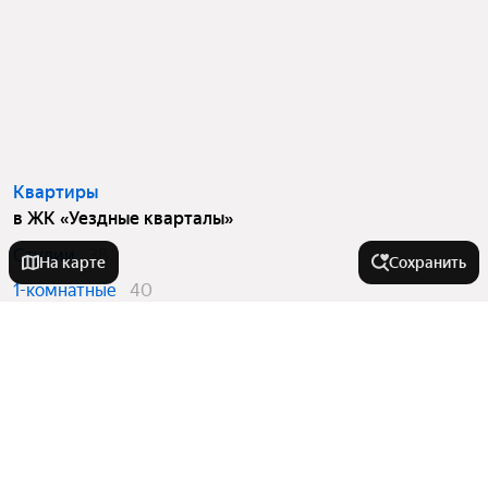
Квартиры
в ЖК «Уездные кварталы»
Студии
38
На карте
Сохранить
1-комнатные
40
2-комнатные
84
3-комнатные
4
Вторичный рынок
в ЖК «Уездные кварталы»
Студии
6