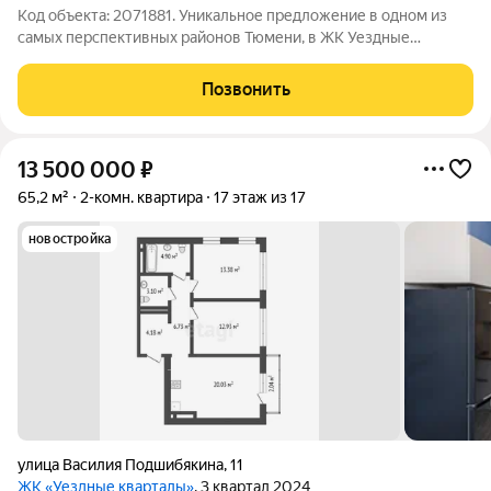
Код объекта: 2071881. Уникальное предложение в одном из
самых перспективных районов Тюмени, в ЖК Уездные
кварталы, жилье комфорт класса!!! Продаётся трёхкомнатная
квартира площадью 82,9 кв. м на улице Василия Подшибякина,
Позвонить
11. Квартира расположена на
13 500 000
₽
65,2 м²
2-комн. квартира
17 этаж из 17
новостройка
улица Василия Подшибякина
,
11
ЖК «Уездные кварталы»
, 3 квартал 2024