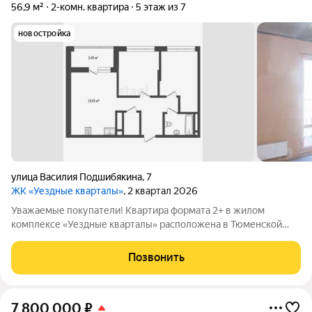
56,9 м²
2-комн. квартира
5 этаж из 7
новостройка
улица Василия Подшибякина
,
7
ЖК «Уездные кварталы»
, 2 квартал 2026
Уважаемые покупатели! Квартира формата 2+ в жилом
комплексе «Уездные кварталы» расположена в Тюменской
слободе одном из самых перспективных районов Тюмени.
Общая площадь составляет 56,86 кв.м., планировка продумана
Позвонить
для комфортного проживания:
7 800 000
₽