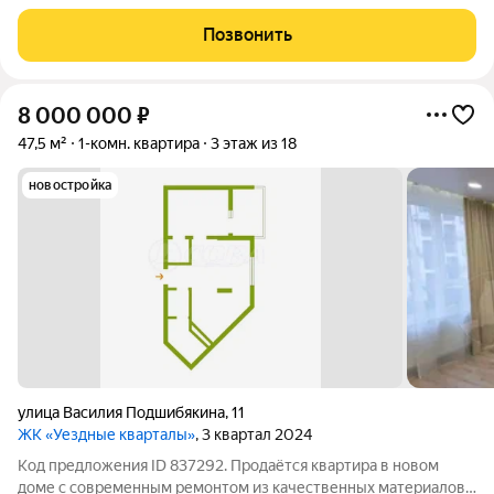
вариант, для молодой семьи! Кухня-гостиная 16,4кв.м, легко
позволит разделить зонально пространство на зону
Позвонить
приготовления пищи и зону для
8 000 000
₽
47,5 м²
1-комн. квартира
3 этаж из 18
новостройка
улица Василия Подшибякина
,
11
ЖК «Уездные кварталы»
, 3 квартал 2024
Код предложения ID 837292. Продаётся квартира в новом
доме с современным ремонтом из качественных материалов.