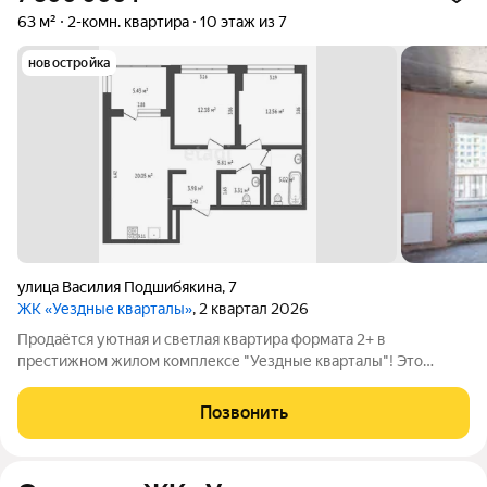
63 м²
2-комн. квартира
10 этаж из 7
новостройка
улица Василия Подшибякина
,
7
ЖК «Уездные кварталы»
, 2 квартал 2026
Продаётся уютная и светлая квартира формата 2+ в
престижном жилом комплексе "Уездные кварталы"! Это
идеальное предложение для тех, кто ценит комфорт и
качество жизни. Планировка квартиры продумана до мелочей:
Позвонить
просторная прихожая встречает вас с