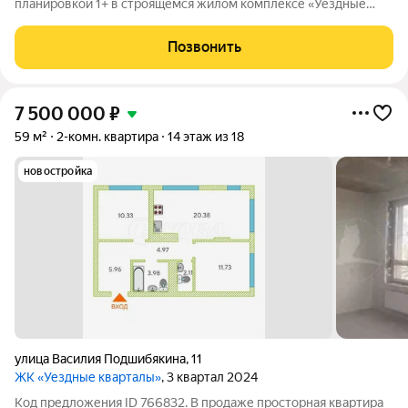
планировкой 1+ в строящемся жилом комплексе «Уездные
кварталы» в перспективном районе Тюменская Слобода. Окна
выходят во двор, что гарантирует спокойную атмосферу и
Позвонить
приватность. Комплекс формирует
7 500 000
₽
59 м²
2-комн. квартира
14 этаж из 18
новостройка
улица Василия Подшибякина
,
11
ЖК «Уездные кварталы»
, 3 квартал 2024
Код предложения ID 766832. В продаже просторная квартира