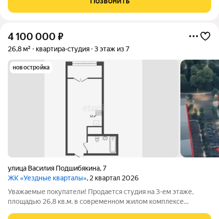
Позвонить
детские сады и школы,
4 100 000
₽
26,8 м²
квартира-студия
3 этаж из 7
новостройка
улица Василия Подшибякина
,
7
ЖК «Уездные кварталы»
, 2 квартал 2026
Уважаемые покупатели! Продается студия на 3-ем этаже,
площадью 26,8 кв.м. в современном жилом комплексе
"Уездные кварталы"! Сдача квартиры запланирована на 1