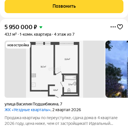
передача показаний ведется автоматически в УК. В доме
Позвонить
установлен грузо-пассажирский
5 950 000
₽
43,1 м²
1-комн. квартира
4 этаж из 7
новостройка
улица Василия Подшибякина
,
7
ЖК «Уездные кварталы»
, 2 квартал 2026
Продажа квартиры по переуступке, сдача дома в 4 квартале
2026 году, цена ниже, чем от застройщика!!! Идеальный