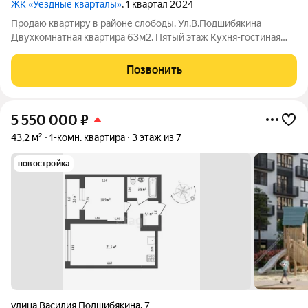
ЖК «Уездные кварталы»
, 1 квартал 2024
Продаю квартиру в районе слободы. Ул.В.Подшибякина
Двухкомнатная квартира 63м2. Пятый этаж Кухня-гостиная
21м2. три окна. Изолированные комнаты. Санузел раздельный.
Очень качественный, дизайнерский ремонт. Окна в квартире
Позвонить
во двор. Закрытая
5 550 000
₽
43,2 м²
1-комн. квартира
3 этаж из 7
новостройка
улица Василия Подшибякина
,
7