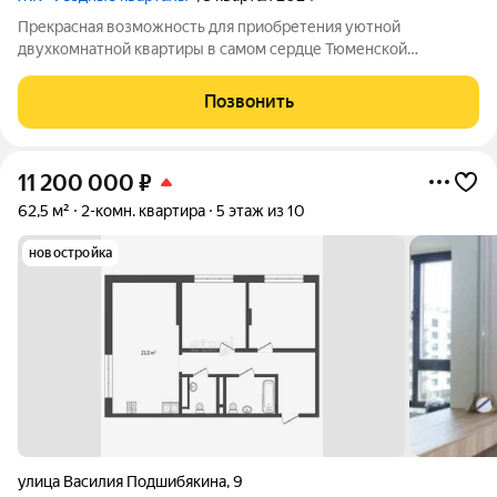
Прекрасная возможность для приобретения уютной
двухкомнатной квартиры в самом сердце Тюменской
Слободы! Эта квартира с уникальной кухней-гостиной
площадью 20 м расположена на последнем этаже и обладает
Позвонить
впечатляющими 3-метровыми потолками, что создает
11 200 000
₽
62,5 м²
2-комн. квартира
5 этаж из 10
новостройка
улица Василия Подшибякина
,
9