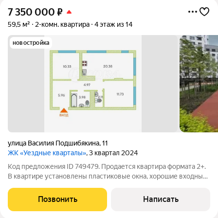
7 350 000
₽
59,5 м²
2-комн. квартира
4 этаж из 14
новостройка
улица Василия Подшибякина
,
11
ЖК «Уездные кварталы»
, 3 квартал 2024
Код предложения ID 749479. Продается квартира формата 2+.
В квартире установлены пластиковые окна, хорошие входные
двери и все коммуникации. Быстрый выход на сделку.ЖК
находится в самом современном районе Тюмени Тюменской
Позвонить
Написать
Слободе и включает в себя