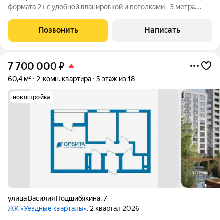
формата 2+ с удобной планировкой и потолками - 3 метра.
Квартира выполнена в улучшенной черновой отделке, полы
имеют стяжку, стены отштукатурены и выровнены. Также
Позвонить
Написать
установлены розетки и
7 700 000
₽
60,4 м²
2-комн. квартира
5 этаж из 18
новостройка
улица Василия Подшибякина
,
7
ЖК «Уездные кварталы»
, 2 квартал 2026