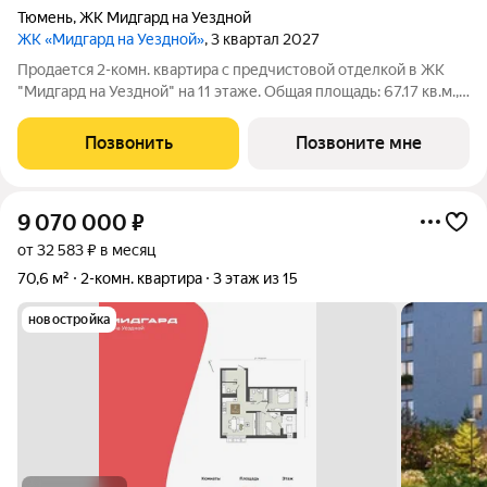
Тюмень
,
ЖК Мидгард на Уездной
ЖК «Мидгард на Уездной»
, 3 квартал 2027
Продается 2-комн. квартира с предчистовой отделкой в ЖК
"Мидгард на Уездной" на 11 этаже. Общая площадь: 67.17 кв.м.,
жилая: 21.66 кв.м., площадь просторной кухни-столовой: 17.01
кв.м. Квартира угловая, окна oбecпeчивaют paвнoмepнoe
Позвонить
Позвоните мне
ocвeщeниe в
9 070 000
₽
от 32 583 ₽ в месяц
70,6 м²
2-комн. квартира
3 этаж из 15
новостройка