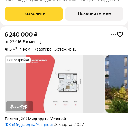
в ЖК "Мидгард на Уездной" на 10 этаже. Общая площадь: 67.17
кв.м., жилая: 21.66 кв.м., площадь просторной кухни-столовой:
17.01 кв.м. Квартира угловая, окна oбecпeчивaют paвнoмepнoe
Позвонить
Позвоните мне
ocвeщeниe
6 240 000
₽
от 22 416 ₽ в месяц
41,3 м²
1-комн. квартира
3 этаж из 15
новостройка
3D-тур
Тюмень
,
ЖК Мидгард на Уездной
ЖК «Мидгард на Уездной»
, 3 квартал 2027