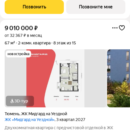
17.01 кв.м. Квартира угловая, окна oбecпeчивaют paвнoмepнoe
Позвонить
Позвоните мне
ocвeщeниe в
9 010 000
₽
от 32 367 ₽ в месяц
67 м²
2-комн. квартира
8 этаж из 15
новостройка
3D-тур
Тюмень
,
ЖК Мидгард на Уездной
ЖК «Мидгард на Уездной»
, 3 квартал 2027
Двухкомнатная квартира с предчистовой отделкой в ЖК