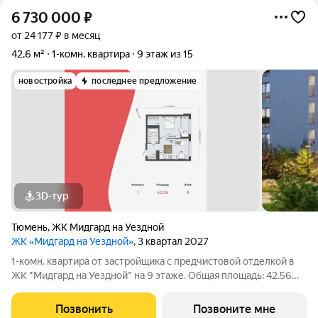
6 730 000
₽
от 24 177 ₽ в месяц
42,6 м²
1-комн. квартира
9 этаж из 15
новостройка
последнее предложение
3D-тур
Тюмень
,
ЖК Мидгард на Уездной
ЖК «Мидгард на Уездной»
, 3 квартал 2027
1-комн. квартира от застройщика с предчистовой отделкой в
ЖК "Мидгард на Уездной" на 9 этаже. Общая площадь: 42.56
кв.м., жилая: 12.03 кв.м., площадь просторной кухни-столовой:
15.74 кв.м. Все окна выходят на одну сторону. В квартире одна
Позвонить
Позвоните мне