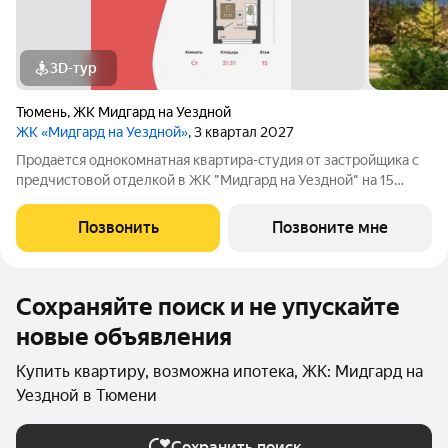
3D-тур
Тюмень
,
ЖК Мидгард на Уездной
ЖК «Мидгард на Уездной»
, 3 квартал 2027
Продается однокомнатная квартира-студия от застройщика с
предчистовой отделкой в ЖК "Мидгард на Уездной" на 15
этаже. Общая площадь: 31.31 кв.м., площадь гостиной 19.75
кв.м., из которых 5.28 кв.м. выделено под кухонную зону. Все
Позвонить
Позвоните мне
окна выходят на одну
Сохраняйте поиск и не упускайте
новые объявления
Купить квартиру, возможна ипотека, ЖК: Мидгард на
Уездной в Тюмени
Сохранить поиск