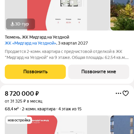
3D-тур
Тюмень
,
ЖК Мидгард на Уездной
ЖК «Мидгард на Уездной»
, 3 квартал 2027
Продается 2-комн. квартира с предчистовой отделкой в ЖК
"Мидгард на Уездной" на 9 этаже. Общая площадь: 62.54 кв.м.,
жилая: 24.24 кв.м., площадь просторной кухни-столовой: 16.81
кв.м. Квартира угловая, очень светлая, естественная
Позвонить
Позвоните мне
вентиляция при
8 720 000
₽
от 31 325 ₽ в месяц
68,4 м²
2-комн. квартира
4 этаж из 15
новостройка