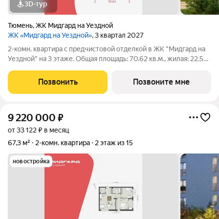
3D-тур
Тюмень
,
ЖК Мидгард на Уездной
ЖК «Мидгард на Уездной»
, 3 квартал 2027
2-комн. квартира с предчистовой отделкой в ЖК "Мидгард на
Уездной" на 3 этаже. Общая площадь: 70.62 кв.м., жилая: 22.58
кв.м., площадь просторной кухни-столовой: 22.82 кв.м. Угловая
квартира, идеально подойдет любителям тишины и
Позвонить
Позвоните мне
панорамных видов. В
9 220 000
₽
от 33 122 ₽ в месяц
67,3 м²
2-комн. квартира
2 этаж из 15
новостройка