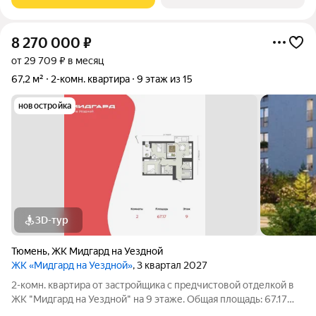
лоджия,
8 270 000
₽
от 29 709 ₽ в месяц
67,2 м²
2-комн. квартира
9 этаж из 15
новостройка
3D-тур
Тюмень
,
ЖК Мидгард на Уездной
ЖК «Мидгард на Уездной»
, 3 квартал 2027
2-комн. квартира от застройщика с предчистовой отделкой в
ЖК "Мидгард на Уездной" на 9 этаже. Общая площадь: 67.17
кв.м., жилая: 21.66 кв.м., площадь просторной кухни-столовой: