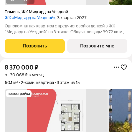
Тюмень
,
ЖК Мидгард на Уездной
ЖК «Мидгард на Уездной»
, 3 квартал 2027
Однокомнатная квартира с предчистовой отделкой в ЖК
"Мидгард на Уездной" на 3 этаже. Общая площадь: 39.72 кв.м.,
жилая: 10.61 кв.м., площадь просторной кухни-столовой: 16.45
кв.м. Все окна выходят на одну сторону. В квартире одна
Позвонить
Позвоните мне
лоджия, один
8 370 000
₽
от 30 068 ₽ в месяц
60,1 м²
2-комн. квартира
3 этаж из 15
новостройка