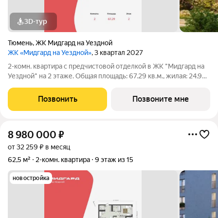
3D-тур
Тюмень
,
ЖК Мидгард на Уездной
ЖК «Мидгард на Уездной»
, 3 квартал 2027
2-комн. квартира с предчистовой отделкой в ЖК "Мидгард на
Уездной" на 2 этаже. Общая площадь: 67.29 кв.м., жилая: 24.9
кв.м., площадь просторной кухни-столовой: 23.48 кв.м. Угловая
квартира, очень светлая, естественная вентиляция при
Позвонить
Позвоните мне
открытии окон. В
8 980 000
₽
от 32 259 ₽ в месяц
62,5 м²
2-комн. квартира
9 этаж из 15
новостройка