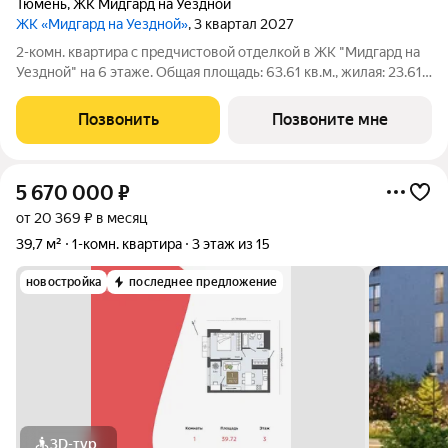
Тюмень
,
ЖК Мидгард на Уездной
ЖК «Мидгард на Уездной»
, 3 квартал 2027
2-комн. квартира с предчистовой отделкой в ЖК "Мидгард на
Уездной" на 6 этаже. Общая площадь: 63.61 кв.м., жилая: 23.61
кв.м., площадь просторной кухни-столовой: 21.21 кв.м. Комнаты
изолированные, все окна выходят на одну сторону. В квартире
Позвонить
Позвоните мне
одна
5 670 000
₽
от 20 369 ₽ в месяц
39,7 м²
1-комн. квартира
3 этаж из 15
новостройка
последнее предложение
3D-тур