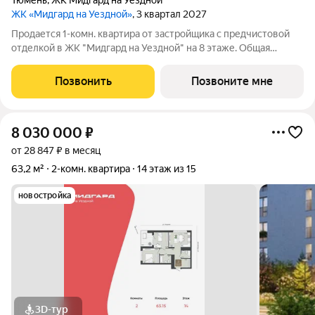
Тюмень
,
ЖК Мидгард на Уездной
ЖК «Мидгард на Уездной»
, 3 квартал 2027
Продается 1-комн. квартира от застройщика с предчистовой
отделкой в ЖК "Мидгард на Уездной" на 8 этаже. Общая
площадь: 41.34 кв.м., жилая: 12.34 кв.м., площадь просторной
кухни-столовой: 15.74 кв.м. Все окна выходят на одну сторону.
Позвонить
Позвоните мне
В квартире одна
8 030 000
₽
от 28 847 ₽ в месяц
63,2 м²
2-комн. квартира
14 этаж из 15
новостройка
3D-тур