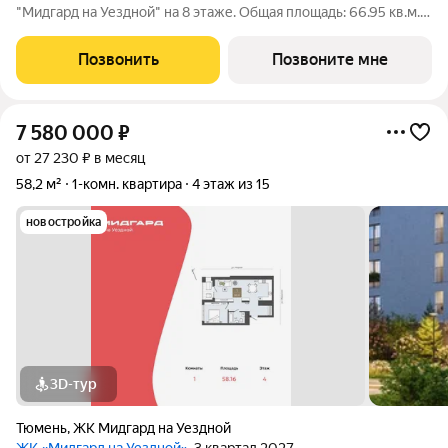
"Мидгард на Уездной" на 8 этаже. Общая площадь: 66.95 кв.м.,
жилая: 26.21 кв.м., площадь просторной кухни-столовой: 21.87
кв.м. Квартира угловая, очень светлая, естественная
Позвонить
Позвоните мне
вентиляция при открытии
7 580 000
₽
от 27 230 ₽ в месяц
58,2 м²
1-комн. квартира
4 этаж из 15
новостройка
3D-тур
Тюмень
,
ЖК Мидгард на Уездной