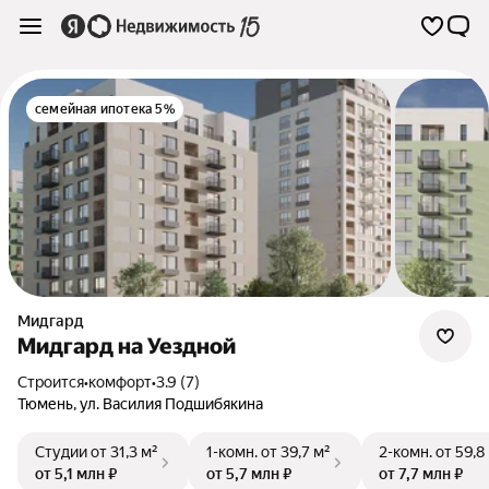
семейная ипотека 5%
Мидгард
Мидгард на Уездной
Строится
•
комфорт
•
3.9 (7)
Тюмень
,
ул. Василия Подшибякина
Студии
от 31,3 м²
1-комн.
от 39,7 м²
2-комн.
от 59,8
от 5,1 млн ₽
от 5,7 млн ₽
от 7,7 млн ₽