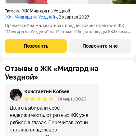
Тюмень
,
ЖК Мидгард на Уездной
ЖК «Мидгард на Уездной»
, 3 квартал 2027
Продается 2-комн. квартира с предчистовой отделкой в ЖК
"Мидгард на Уездной" на 14 этаже. Общая площадь: 63.15 кв.м.,
жилая: 21.55 кв.м., площадь просторной кухни-столовой: 14.58
кв.м. Угловая квартира, идеально подойдет любителям тишины
Позвонить
Позвоните мне
и панорамных
Отзывы о ЖК «Мидгард на
Уездной»
Константин Кобзев
14 марта 2026
Долго выбирали себе
недвижимость, от разных ЖК уже
рябило в глазах. Перечитал сотни
отзывов владельцев