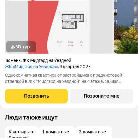
3D-тур
Тюмень
,
ЖК Мидгард на Уездной
ЖК «Мидгард на Уездной»
, 3 квартал 2027
Однокомнатная квартира от застройщика с предчистовой
отделкой в ЖК "Мидгард на Уездной" на 4 этаже. Общая
площадь: 50.56 кв.м., жилая: 12.33 кв.м., площадь просторной
кухни-столовой: 16.58 кв.м. Все окна выходят на одну сторону.
Позвонить
Позвоните мне
В квартире одна
Люди также ищут
Квартиры от
1-комнатные
2-комнатные