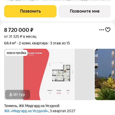
жилая: 22.15 кв.м., площадь просторной кухни-столовой: 21.68
кв.м. Комнаты изолированные, все окна выходят на одну
Позвонить
Позвоните мне
сторону. В
8 720 000
₽
от 31 325 ₽ в месяц
68,4 м²
2-комн. квартира
3 этаж из 15
новостройка
3D-тур
Тюмень
,
ЖК Мидгард на Уездной
ЖК «Мидгард на Уездной»
, 3 квартал 2027