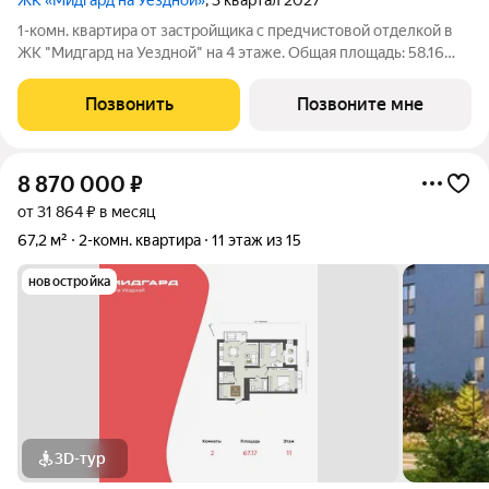
ЖК «Мидгард на Уездной»
, 3 квартал 2027
1-комн. квартира от застройщика с предчистовой отделкой в
ЖК "Мидгард на Уездной" на 4 этаже. Общая площадь: 58.16
кв.м., жилая: 11.17 кв.м., площадь просторной кухни-столовой:
28.13 кв.м. Все окна выходят на одну сторону. В квартире одна
Позвонить
Позвоните мне
лоджия,
8 870 000
₽
от 31 864 ₽ в месяц
67,2 м²
2-комн. квартира
11 этаж из 15
новостройка
3D-тур