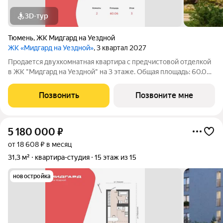
3D-тур
Тюмень
,
ЖК Мидгард на Уездной
ЖК «Мидгард на Уездной»
, 3 квартал 2027
Продается двухкомнатная квартира с предчистовой отделкой
в ЖК "Мидгард на Уездной" на 3 этаже. Общая площадь: 60.06
кв.м., жилая: 22.15 кв.м., площадь просторной кухни-столовой:
21.68 кв.м. Комнаты изолированные, все окна выходят на одну
Позвонить
Позвоните мне
сторону. В
5 180 000
₽
от 18 608 ₽ в месяц
31,3 м²
квартира-студия
15 этаж из 15
новостройка