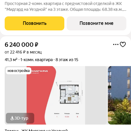
Просторная 2-комн. квартира с предчистовой отделкой в ЖК
"Мидгард на Уездной" на 3 этаже. Общая площадь: 68.38 кв.м.,
жилая: 24.7 кв.м., площадь просторной кухни-столовой: 19.83
кв.м. Квартира угловая, окна oбecпeчивaют paвнoмepнoe
Позвонить
Позвоните мне
ocвeщeниe в
6 240 000
₽
от 22 416 ₽ в месяц
41,3 м²
1-комн. квартира
8 этаж из 15
новостройка
3D-тур