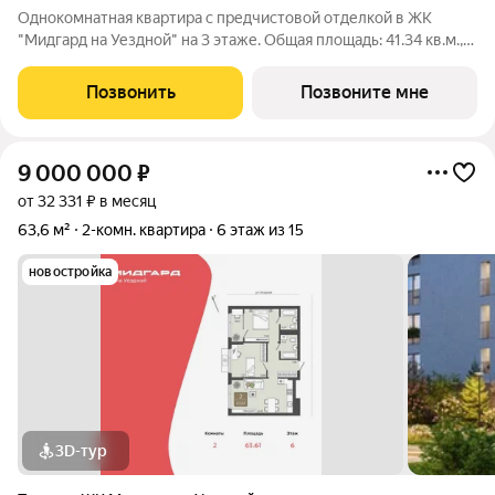
Однокомнатная квартира с предчистовой отделкой в ЖК
"Мидгард на Уездной" на 3 этаже. Общая площадь: 41.34 кв.м.,
жилая: 12.34 кв.м., площадь просторной кухни-столовой: 15.74
кв.м. Все окна выходят на одну сторону. В квартире одна
Позвонить
Позвоните мне
лоджия, один
9 000 000
₽
от 32 331 ₽ в месяц
63,6 м²
2-комн. квартира
6 этаж из 15
новостройка
3D-тур