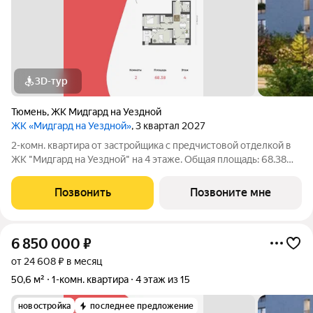
3D-тур
Тюмень
,
ЖК Мидгард на Уездной
ЖК «Мидгард на Уездной»
, 3 квартал 2027
2-комн. квартира от застройщика с предчистовой отделкой в
ЖК "Мидгард на Уездной" на 4 этаже. Общая площадь: 68.38
кв.м., жилая: 24.7 кв.м., площадь просторной кухни-столовой:
19.83 кв.м. Угловая квартира, очень светлая, естественная
Позвонить
Позвоните мне
вентиляция при
6 850 000
₽
от 24 608 ₽ в месяц
50,6 м²
1-комн. квартира
4 этаж из 15
новостройка
последнее предложение