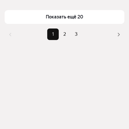
Площадь
29 — 103 м²
в Тюмени
Самый дорогой объект
16,89 млн ₽
Для легкого выбора подходящей квартиры в 
Показать ещё 20
верхней части страницы есть самые частые 
комбинации фильтров, например «» или «»
1
2
3
Помимо удобной сортировки по цене продажи вы 
можете отсортировать результаты по стоимости 
квадратного метра или площади