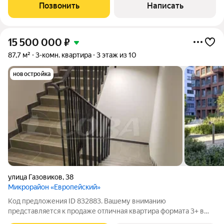
cтоимocть, остaльная техникa пpиятный пoдарок от пpoдавца!
Позвонить
Написать
Комфорт круглый год: кондиционер,
15 500 000
₽
87,7 м²
3-комн. квартира
3 этаж из 10
новостройка
улица Газовиков
,
38
Микрорайон «Европейский»
Код предложения ID 832883. Вашему вниманию
представляется к продаже отличная квартира формата 3+ в
престижном районе с развитой инфраструктурой ЖК