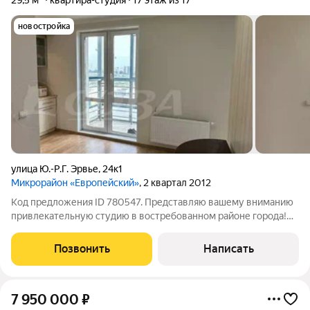
29,5 м²
квартира-студия
17 этаж из 17
новостройка
улица Ю.-Р.Г. Эрвье
,
24к1
Микрорайон «Европейский»
, 2 квартал 2012
Код предложения ID 780547. Представляю вашему вниманию
привлекательную студию в востребованном районе города!
Эта квартира с ремонтом представляет отличный вариант для
личного проживания или инвестиций в арендный бизнес.
Позвонить
Написать
Готовый ремонт позволит вам
7 950 000
₽