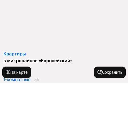
Квартиры
в микрорайоне «Европейский»
Студии
27
На карте
Сохранить
1-комнатные
36
2-комнатные
58
3-комнатные
57