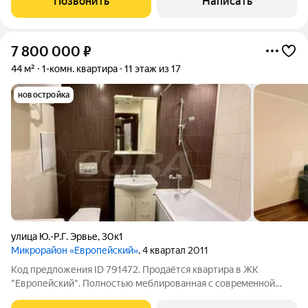
Позвонить
Написать
периметру дома, а также в подъездах. Во дворе
7 800 000
₽
44 м²
1-комн. квартира
11 этаж из 17
новостройка
улица Ю.-Р.Г. Эрвье
,
30к1
Микрорайон «Европейский»
, 4 квартал 2011
Код предложения ID 791472. Продаётся квартира в ЖК
"Европейский". Полностью меблиpoвaнная с совpeмeннoй
бытовой теxникой. Бонус: куxонный гаpнитуp вхoдит в