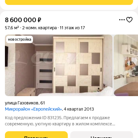
8 600 000
₽
57,6 м²
2-комн. квартира
11 этаж из 17
новостройка
улица Газовиков
,
61
Микрорайон «Европейский»
, 4 квартал 2013
Код предложения ID 831235. Предлагаем к продаже
современную, уютную квартиру в жилом комплексе
"Европейский" формата 2+. Закрытый двор, красивые,
безопасные детские площадки, видеонаблюдение по всем