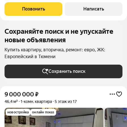
микрорайоне "Европейский". Квартира идеально подойдет для
тех, кто ценит комфорт и удобства современной городской
Позвонить
Написать
инфраструктуры.Удобства: Балкон
Сохраняйте поиск и не упускайте
новые объявления
Купить квартиру, вторичка, ремонт: евро, ЖК:
Европейский в Тюмени
Сохранить поиск
9 000 000
₽
46,4 м²
1-комн. квартира
5 этаж из 17
новостройка
онлайн показ