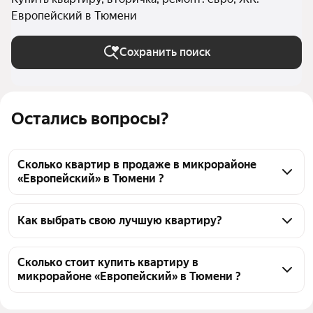
Европейский в Тюмени
Сохранить поиск
Остались вопросы?
Сколько квартир в продаже в микрорайоне
«Европейский» в Тюмени ?
На Яндекс Недвижимости в продаже в 
микрорайоне «Европейский» в Тюмени 49 
Как выбрать свою лучшую квартиру?
квартир, из них 49 объявлений от агентств
Чтобы купить квартиру с евроремонтом во 
вторичке в микрорайоне «Европейский», 
Сколько стоит купить квартиру в
микрорайоне «Европейский» в Тюмени ?
воспользуйтесь тепловой картой для оценки 
инфраструктуры и транспортной доступности в 
Цена за квадратный метр
112 195 — 239 865 ₽
выбранном районе в микрорайоне «Европейский» 