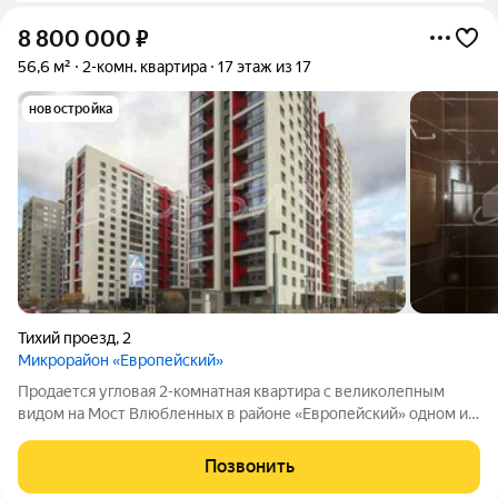
8 800 000
₽
56,6 м²
2-комн. квартира
17 этаж из 17
новостройка
Тихий проезд
,
2
Микрорайон «Европейский»
Продается угловая 2-комнатная квартира с великолепным
видом на Мост Влюбленных в районе «Европейский» одном из
самых популярных и уютных районов Тюмени! О квартире:
Общая площадь: 56.6 м Площадь кухни: 11.3 м Жилая площадь:
Позвонить
25 м Этаж: 17 из 17