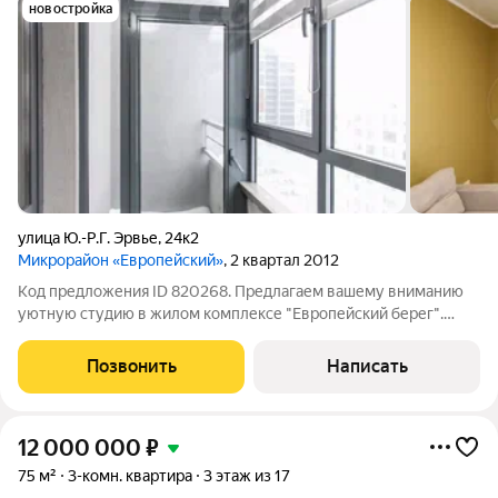
новостройка
улица Ю.-Р.Г. Эрвье
,
24к2
Микрорайон «Европейский»
, 2 квартал 2012
Код предложения ID 820268. Предлагаем вашему вниманию
уютную студию в жилом комплексе "Европейский берег".
Квартира расположена на среднем этаже современной
монолитно-кирпичной новостройки с охраняемой закрытой
Позвонить
Написать
территорией, что обеспечивает
12 000 000
₽
75 м²
3-комн. квартира
3 этаж из 17