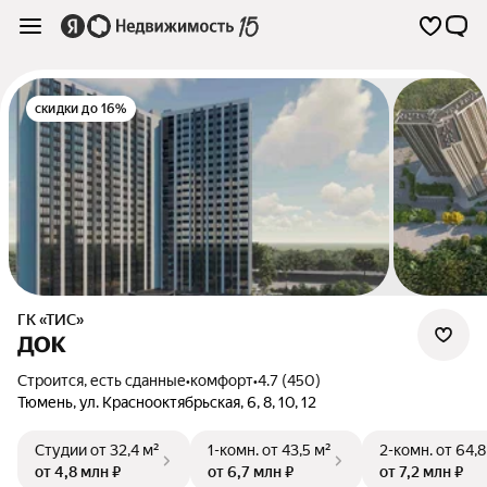
скидки до 16%
ГК «ТИС»
ДОК
Строится, есть сданные
•
комфорт
•
4.7 (450)
Тюмень
,
ул. Краснооктябрьская
,
6
,
8
,
10
,
12
Студии
от 32,4 м²
1-комн.
от 43,5 м²
2-комн.
от 64,8
от 4,8 млн ₽
от 6,7 млн ₽
от 7,2 млн ₽