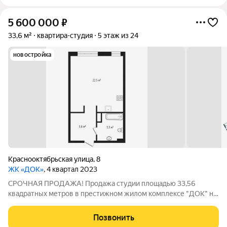
5 600 000
₽
33,6 м²
квартира-студия
5 этаж из 24
новостройка
Краснооктябрьская улица
,
8
ЖК «ДОК»
, 4 квартал 2023
СРОЧНАЯ ПРОДАЖА! Продажа студии площадью 33,56
квадратных метров в престижном жилом комплексе "ДОК" на
берегу реки Туры. Этот район Тюмень славится своими
живописными пейзажами и уникальной атмосферой. На
Позвонить
первом этаже ЖК рецепшн с консьержем,