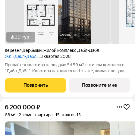
3D-тур
деревня Дербыши
,
жилой комплекс Дабл-Дабл
ЖК «Дабл-Дабл»
, 3 квартал 2028
Продаётся квартира площадью 54.59 м2 в жилом комплексе
"Дабл-Дабл". Квартира находится на 1 этаже, жилая площадь
квартиры 26.28 м2, площадь просторной кухни 10.28 м2. Среди
особенностей планировки изолированные комнаты с окнами
Позвонить
Позвоните мне
на одну сторону, 1
6 200 000
₽
68 м²
2-комн. квартира
15 этаж из 15