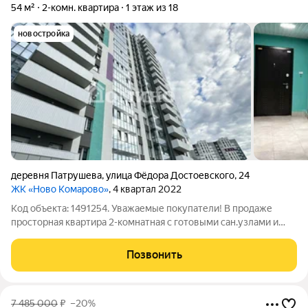
54 м²
2-комн. квартира
1 этаж из 18
новостройка
деревня Патрушева
,
улица Фёдора Достоевского
,
24
ЖК «Ново Комарово»
, 4 квартал 2022
Код объекта: 1491254. Уважаемые покупатели! В продаже
просторная квартира 2-комнатная с готовыми сан.узлами и
электроразводкой в активно развивающемся районе города
Тюмени! О районе: расположен по Червишевскому тракту,
Позвонить
активно появляется
7 485 000
₽
–20%