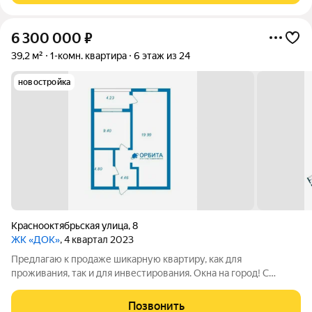
6 300 000
₽
39,2 м²
1-комн. квартира
6 этаж из 24
новостройка
Краснооктябрьская улица
,
8
ЖК «ДОК»
, 4 квартал 2023
Предлагаю к продаже шикарную квартиру, как для
проживания, так и для инвестирования. Окна на город! С
ремонтом, никто не жил! Натяжные потолки, обои, ламинат,
новые двери! В сан.узле: ванна, большое зеркало, тумба с
Позвонить