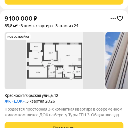
раковиной, полотенцесушитель,
9 100 000
₽
85,8 м²
3-комн. квартира
3 этаж из 24
новостройка
Краснооктябрьская улица
,
12
ЖК «ДОК»
, 3 квартал 2026
Продается просторная 3-х комнатная квартира в современном
жилом комплексе ДОК на берегу Туры ГП 1.3. Общая площадь
квартиры с лоджией 88,16 кв. м., 3 этаж. Большинство окон на
северо-запад, на реку (сторона светлая, но не солнечная).