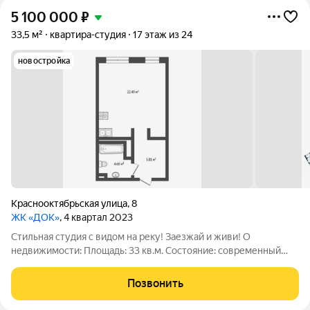
5 100 000
₽
33,5 м²
квартира-студия
17 этаж из 24
новостройка
Краснооктябрьская улица
,
8
ЖК «ДОК»
, 4 квартал 2023
Стильная студия с видом на реку! Заезжай и живи! О
недвижимости: Площадь: 33 кв.м. Состояние: современный
ремонт, полностью готова к заселению. О расположении: 7
минут до центра города. 2,5 км до Строительного института
Позвонить
ТИУ. Отличная