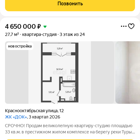
реки Туры! Эта квартира настоящий оазис уюта и комфорта,
Позвонить
где каждый день вы сможете
4 650 000
₽
27,7 м²
квартира-студия
3 этаж из 24
новостройка
Краснооктябрьская улица
,
12
ЖК «ДОК»
, 3 квартал 2026
СРОЧНО! Продам великолепную квартиру-студию площадью
33 кв.м. в престижном жилом комплексе на берегу реки Туры!
Эта квартира настоящий оазис уюта и комфорта, где каждый