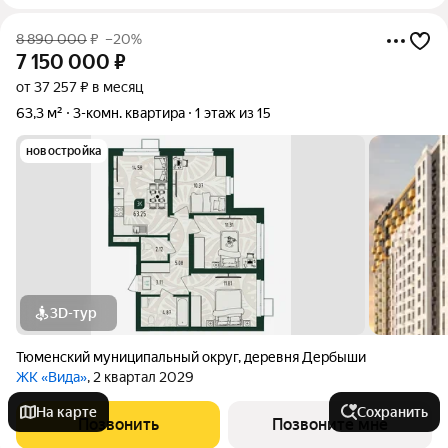
8 890 000
₽
–20%
7 150 000
₽
от 37 257 ₽ в месяц
63,3 м²
3-комн. квартира
1 этаж из 15
новостройка
3D-тур
Тюменский муниципальный округ
,
деревня Дербыши
ЖК «Вида»
, 2 квартал 2029
На карте
Сохранить
Позвонить
Позвоните мне