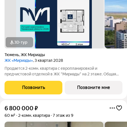
3D-тур
Тюмень
,
ЖК Мириады
ЖК «Мириады»
, 3 квартал 2028
Продается 2-комн. квартира с европланировкой и
предчистовой отделкой в ЖК "Мириады" на 2 этаже. Общая
площадь: 40.12 кв.м., жилая: 21.05 кв.м., общая площадь
гостиной-столовой с кухонной зоной: 15.5 кв.м. Европейская
Позвонить
Позвоните мне
планировка, за счет большой
6 800 000
₽
60 м²
2-комн. квартира
7 этаж из 9