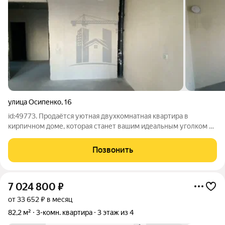
улица Осипенко
,
16
id:49773. Продаётся уютная двухкомнатная квартира в
кирпичном доме, которая станет вашим идеальным уголком в
городе. Просторная кухня-гостиная площадью 18 м станет
сердцем дома, где можно собираться с семьей и друзьями.
Позвонить
Две светлые комнаты общей
7 024 800
₽
от 33 652 ₽ в месяц
82,2 м²
3-комн. квартира
3 этаж из 4