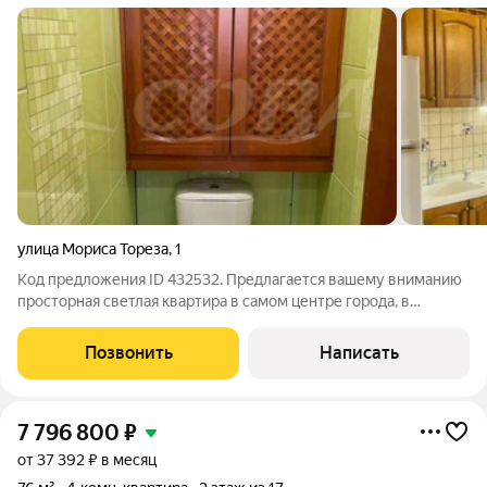
улица Мориса Тореза
,
1
Код предложения ID 432532. Предлагается вашему вниманию
просторная светлая квартира в самом центре города, в
отличном доме. В пешей доступности школа, детский сад,
поликлиника, аптеки, ТЦ "Вояж", "Гудвин", "Калинка" На
Позвонить
Написать
первом этаже дома расположен
7 796 800
₽
от 37 392 ₽ в месяц