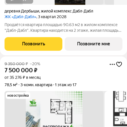
деревня Дербыши
,
жилой комплекс Дабл-Дабл
ЖК «Дабл-Дабл»
, 3 квартал 2028
Продаётся квартира площадью 90.63 м2 в жилом комплексе
"Дабл-Дабл". Квартира находится на 2 этаже, жилая площадь
квартиры 42.46 м2, площадь просторной кухни 13.54 м2. Среди
особенностей планировки изолированные комнаты с окнами
Позвонить
Позвоните мне
на одну сторону, 1
9 350 000
₽
–20%
7 500 000
₽
от 35 276 ₽ в месяц
78,5 м²
3-комн. квартира
1 этаж из 17
новостройка