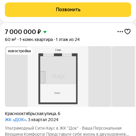
вашему вниманию прекрасное жилье площадью 26,32 кв.м с
балконом 5,6 кв.м на 7 этаже с улучшенной черновой
Позвонить
отделкой. Балкон с панорамными окнами
7 000 000
₽
60 м²
1-комн. квартира
1 этаж из 24
новостройка
Краснооктябрьская улица
,
6
ЖК «ДОК»
, 3 квартал 2024
Ультрамодный Сити-Хаус в ЖК "Док" - Ваша Персональная
Вершина Комфорта! Представьте себе жизнь в двухуровневой