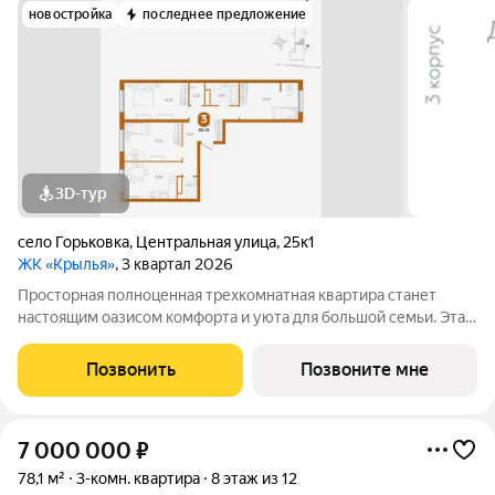
новостройка
последнее предложение
3D-тур
село Горьковка
,
Центральная улица
,
25к1
ЖК «Крылья»
, 3 квартал 2026
Просторная полноценная трехкомнатная квартира станет
настоящим оазисом комфорта и уюта для большой семьи. Эта
квартира не просто место для жизни это пространство, в
котором возможно наслаждаться каждой деталью, созданной
Позвонить
Позвоните мне
для удобства и спокойствия.
7 000 000
₽
78,1 м²
3-комн. квартира
8 этаж из 12