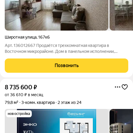
Широтная улица
,
167к6
Арт. 136012667 Продаётся трехкомнатная квартира в
Восточном микрорайоне. Дом в панельном исполнении,
качественной постройки от застройщика ТДСК. Общая
площадь 91,6 кв.м. Удобная планировка: просторная прихожая,
Позвонить
кухня площадью 13кв.м., три
8 735 600
₽
от 36 610 ₽ в месяц
79,8 м²
3-комн. квартира
2 этаж из 24
новостройка