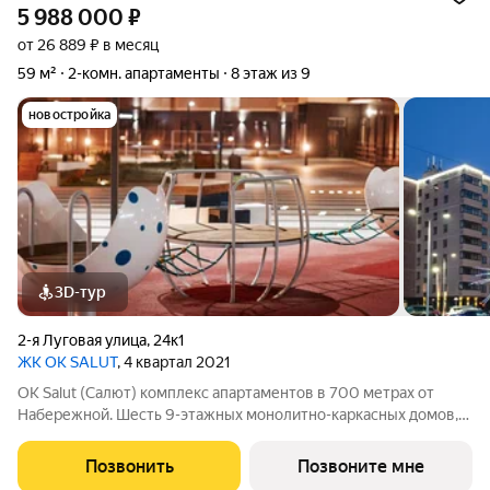
5 988 000
₽
от 26 889 ₽ в месяц
59 м²
2-комн. апартаменты
8 этаж из 9
новостройка
3D-тур
2-я Луговая улица
,
24к1
ЖК OK SALUT
, 4 квартал 2021
ОK Salut (Салют) комплекс апартаментов в 700 метрах от
Набережной. Шесть 9-этажных монолитно-каркасных домов,
расположены в тихом и зеленом районе на берегу Туры, по
улице 2-я Луговая, а еще: - До центра города рукой подать. 5
Позвонить
Позвоните мне
минут на автомобиле,