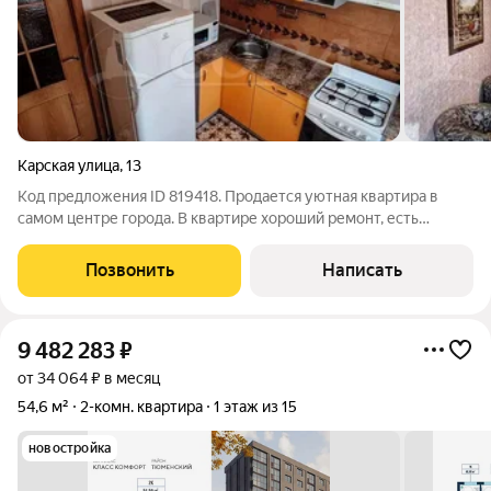
Карская улица
,
13
Код предложения ID 819418. Продается уютная квартира в
самом центре города. В квартире хороший ремонт, есть
гардеробная и кладовая, которые можно объединить. Остается
вся мебель и техника.Квартира расположена в районе с
Позвонить
Написать
отличной транспортной
9 482 283
₽
от 34 064 ₽ в месяц
54,6 м²
2-комн. квартира
1 этаж из 15
новостройка