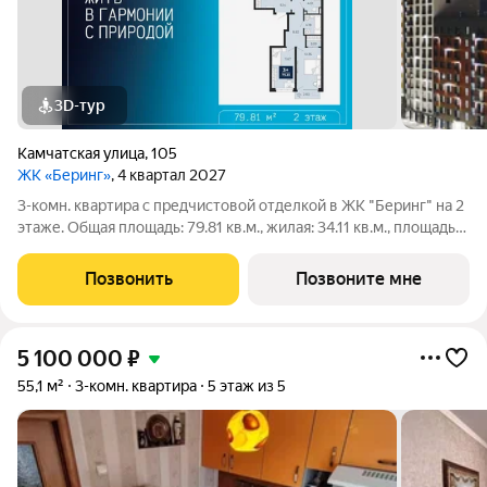
3D-тур
Камчатская улица
,
105
ЖК «Беринг»
, 4 квартал 2027
3-комн. квартира с предчистовой отделкой в ЖК "Беринг" на 2
этаже. Общая площадь: 79.81 кв.м., жилая: 34.11 кв.м., площадь
просторной кухни-столовой: 17.52 кв.м. Квартира - распашонка,
очень светлая, без проходных комнат, планировка кoмфopтнa
Позвонить
Позвоните мне
для
5 100 000
₽
55,1 м²
3-комн. квартира
5 этаж из 5