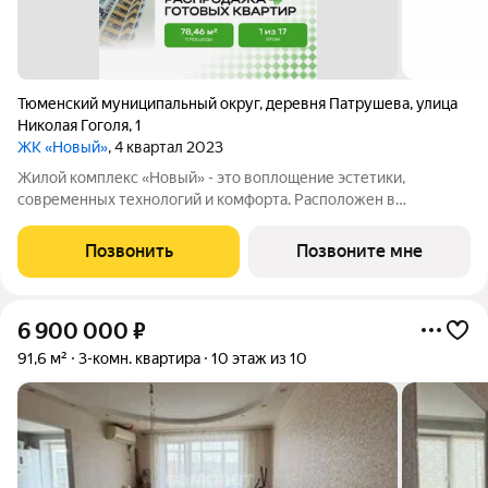
Тюменский муниципальный округ
,
деревня Патрушева
,
улица
Николая Гоголя
,
1
ЖК «Новый»
, 4 квартал 2023
Жилой комплекс «Новый» - это воплощение эстетики,
современных технологий и комфорта. Расположен в
перспективном развивающемся районе с благоприятной
экологией. 20 минут до центра города. Рядом имеются школа и
Позвонить
Позвоните мне
детские сады. Закрытый двор
6 900 000
₽
91,6 м²
3-комн. квартира
10 этаж из 10