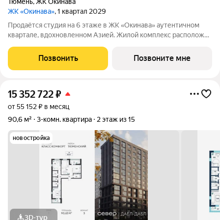
Тюмень
,
ЖК Окинава
ЖК «Окинава»
, 1 квартал 2029
Продаётся студия на 6 этаже в ЖК «Окинава» аутентичном
квартале, вдохновленном Азией. Жилой комплекс расположен
между улицами Мельникайте и Алебашевская, среди трёх
парков и двух живописных озёр. В шаговой доступности уже
Позвонить
Позвоните мне
открыты супермаркеты и
15 352 722
₽
от 55 152 ₽ в месяц
90,6 м²
3-комн. квартира
2 этаж из 15
новостройка
3D-тур