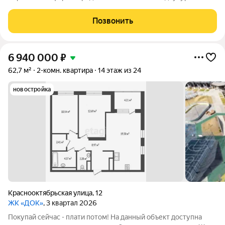
квартире, где современный дизайн встречается с
безупречным комфортом. В ЖК "Док" вас ждет уникальный
Позвонить
формат сити-хауса, сочетающий в себе
6 940 000
₽
62,7 м²
2-комн. квартира
14 этаж из 24
новостройка
Краснооктябрьская улица
,
12
ЖК «ДОК»
, 3 квартал 2026
Покупай сейчас - плати потом! На данный объект доступна