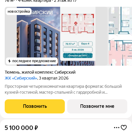
76 м²
4-комн. квартира
2 этаж из 17
новостройка
последнее предложение
Тюмень
,
жилой комплекс Сибирский
ЖК «Сибирский»
, 3 квартал 2026
Просторная четырехкомнатная квартира форматас большой
кухней-гостиной, мастер-спальней с гардеробной и
приватнной ванной крмнатой. Спальни расположены на два
крыла: в одном мастер-, в другом две детские, в одной из
Позвонить
Позвоните мне
которых окна на две стороны. В
5 100 000
₽