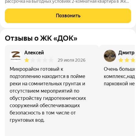
рассрочка на выгодных условиях 2-комнатная квартира в Жк
Доке живописным видом на Туру: идеально для семьи, которая
ценит статус, комфорт и своё время! 5 минут до набережной!
Позвонить
Квартира для кого?
Отзывы о ЖК «ДОК»
Алексей
Дмитри
29 июля 2026
Микрорайон готовый к
Очень больш
подтоплению находится в пойме
комплекс,над
реки на сомнительных грунтах и
парковкой не
отсутствием мероприятий по
обустройству гидротехнических
сооружений обеспечивающих
безопасность в том числе от
грунтовых вод.