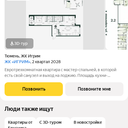
3D-тур
Тюмень
,
ЖК Игрим
ЖК «ИГРИМ»
, 2 квартал 2028
Евротрехкомнатная квартира с мастер-спальней, в которой
есть свой санузел и выход на лоджию. Площадь кухни-
гостиной позволит разделить пространство на
функциональные зоны - отдыха и приготовления пищи. Окна
Позвонить
Позвоните мне
квартиры выходят на две стороны.
Люди также ищут
Квартиры от
С 3D-туром
В новостройке