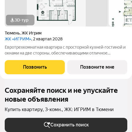
3D-тур
Тюмень
,
ЖК Игрим
ЖК «ИГРИМ»
, 2 квартал 2028
Евротрехкомнатная квартира с просторной кухней-гостиной и
окнами на две стороны, обеспечивающими отличное
естественное освещение. В одной из комнат есть выход на
балкон. Планировкой предусмотрено два санузла. В прихожей
Позвонить
Позвоните мне
можно установить шкаф для
Сохраняйте поиск и не упускайте
новые объявления
Купить квартиру, 3-комн., ЖК: ИГРИМ в Тюмени
Сохранить поиск