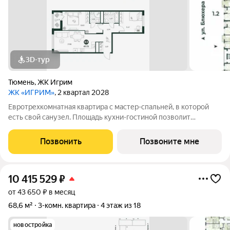
3D-тур
Тюмень
,
ЖК Игрим
ЖК «ИГРИМ»
, 2 квартал 2028
Евротрехкомнатная квартира с мастер-спальней, в которой
есть свой санузел. Площадь кухни-гостиной позволит
разделить пространство на функциональные зоны - отдыха и
приготовления пищи. Окна квартиры выходят на две стороны.
Позвонить
Позвоните мне
В одной из спален есть
10 415 529
₽
от 43 650 ₽ в месяц
68,6 м²
3-комн. квартира
4 этаж из 18
новостройка