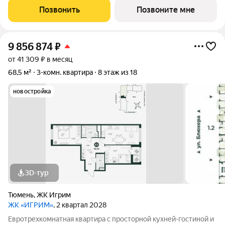
естественное освещение, позволяет комфортно разместить
Позвонить
Позвоните мне
всю семью и гостей. В квартире предусмотрено два
9 856 874
₽
от 41 309 ₽ в месяц
68,5 м²
3-комн. квартира
8 этаж из 18
новостройка
3D-тур
Тюмень
,
ЖК Игрим
ЖК «ИГРИМ»
, 2 квартал 2028
Евротрехкомнатная квартира с просторной кухней-гостиной и