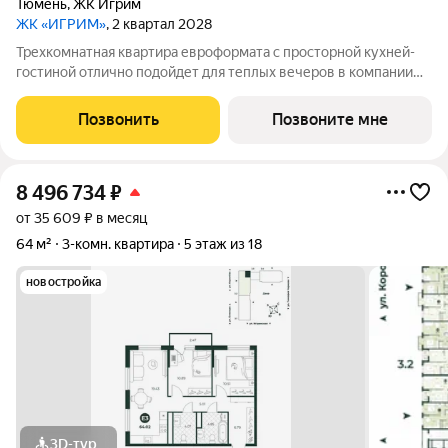
Тюмень
,
ЖК Игрим
ЖК «ИГРИМ»
, 2 квартал 2028
Трехкомнатная квартира евроформата с просторной кухней-
гостиной отлично подойдет для теплых вечеров в компании
близких. Наличие гостевого санузла имеет преимущества как
для хозяев, так и для гостей. В одной из комнат есть выход на
Позвонить
Позвоните мне
балкон. Окна
8 496 734
₽
от 35 609 ₽ в месяц
64 м²
3-комн. квартира
5 этаж из 18
новостройка
3D-тур