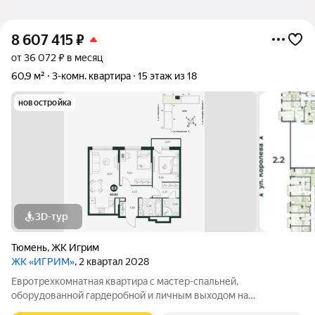
8 607 415
₽
от 36 072 ₽ в месяц
60,9 м²
3-комн. квартира
15 этаж из 18
новостройка
3D-тур
Тюмень
,
ЖК Игрим
ЖК «ИГРИМ»
, 2 квартал 2028
Евротрехкомнатная квартира с мастер-спальней,
оборудованной гардеробной и личным выходом на
французский балкон. Просторная кухня-гостиная улучшает