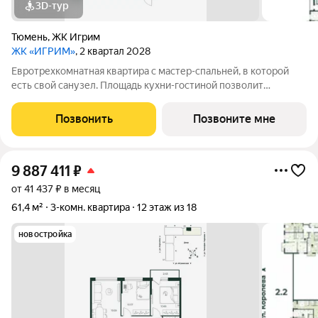
3D-тур
Тюмень
,
ЖК Игрим
ЖК «ИГРИМ»
, 2 квартал 2028
Евротрехкомнатная квартира с мастер-спальней, в которой
есть свой санузел. Площадь кухни-гостиной позволит
разделить пространство на функциональные зоны - отдыха и
приготовления пищи. Окна квартиры выходят на две стороны.
Позвонить
Позвоните мне
В одной из спален есть
9 887 411
₽
от 41 437 ₽ в месяц
61,4 м²
3-комн. квартира
12 этаж из 18
новостройка