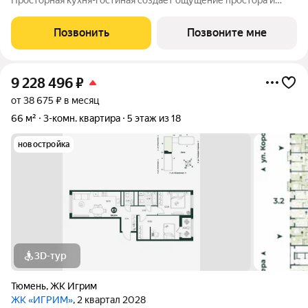
Просторная кухня-гостиная создаёт ощущение простора и
свободы, позволяет комфортно готовить и одновременно
следить за детьми. Планировкой предусмотрено два санузла.
Позвонить
Позвоните мне
В прихожей есть место для
9 228 496
₽
от 38 675 ₽ в месяц
66 м²
3-комн. квартира
5 этаж из 18
новостройка
3D-тур
Тюмень
,
ЖК Игрим
ЖК «ИГРИМ»
, 2 квартал 2028