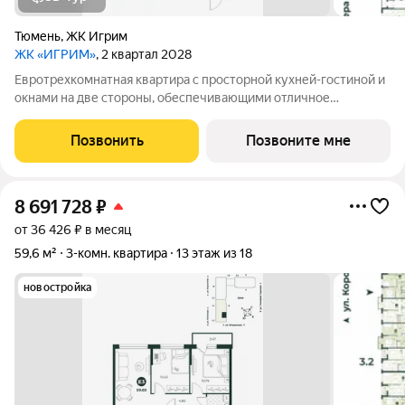
Тюмень
,
ЖК Игрим
ЖК «ИГРИМ»
, 2 квартал 2028
Евротрехкомнатная квартира с просторной кухней-гостиной и
окнами на две стороны, обеспечивающими отличное
естественное освещение. В одной из комнат есть выход на
балкон. Планировкой предусмотрено два санузла. В прихожей
Позвонить
Позвоните мне
можно установить шкаф для
8 691 728
₽
от 36 426 ₽ в месяц
59,6 м²
3-комн. квартира
13 этаж из 18
новостройка