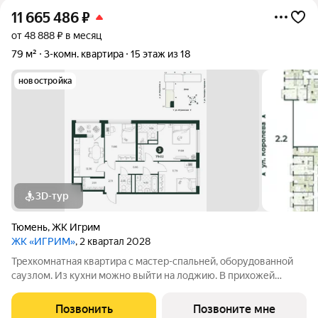
11 665 486
₽
от 48 888 ₽ в месяц
79 м²
3-комн. квартира
15 этаж из 18
новостройка
3D-тур
Тюмень
,
ЖК Игрим
ЖК «ИГРИМ»
, 2 квартал 2028
Трехкомнатная квартира с мастер-спальней, оборудованной
саузлом. Из кухни можно выйти на лоджию. В прихожей
предусмотрено место под гардеробную. Для стирки и глажки
есть постирочная, из которой, при желании, можно сделать
Позвонить
Позвоните мне