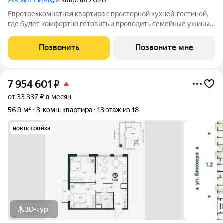
ЖК «ИГРИМ»
, 2 квартал 2028
Евротрехкомнатная квартира с просторной кухней-гостиной,
где будет комфортно готовить и проводить семейные ужины.
Планировкой предусмотрено два санузла - гостевой и
полноценная ванная комната. В прихожей достаточно места
Позвонить
Позвоните мне
для организации системы
7 954 601
₽
от 33 337 ₽ в месяц
56,9 м²
3-комн. квартира
13 этаж из 18
новостройка
3D-тур