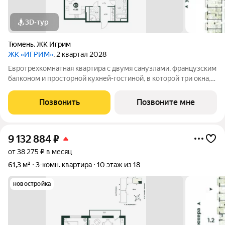
3D-тур
Тюмень
,
ЖК Игрим
ЖК «ИГРИМ»
, 2 квартал 2028
Евротрехкомнатная квартира с двумя санузлами, французским
балконом и просторной кухней-гостиной, в которой три окна,
выходящих на променад, для большего естественного света.
Позвонить
Позвоните мне
9 132 884
₽
от 38 275 ₽ в месяц
61,3 м²
3-комн. квартира
10 этаж из 18
новостройка