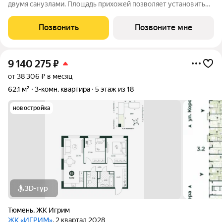
двумя санузлами. Площадь прихожей позволяет установить
вместительный шкаф. Из спальни предусмотрен выход на
лоджию. Окна на две стороны.
Позвонить
Позвоните мне
9 140 275
₽
от 38 306 ₽ в месяц
62,1 м²
3-комн. квартира
5 этаж из 18
новостройка
3D-тур
Тюмень
,
ЖК Игрим
ЖК «ИГРИМ»
, 2 квартал 2028