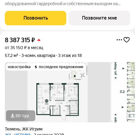
оборудованной гардеробной и собственным выходом на
лоджию. Просторная кухня-гостиная позволяет комфортно
готовить и одновременно следить за детьми, принимать
Позвонить
Позвоните мне
гостей. Планировкой предусмотрено два санузла.
8 387 315
₽
от 35 150 ₽ в месяц
57,2 м²
3-комн. квартира
3 этаж из 18
новостройка
последнее предложение
3D-тур
Тюмень
,
ЖК Игрим