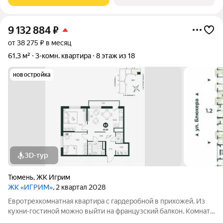
гостевой санузел. Окна
9 132 884
₽
от 38 275 ₽ в месяц
61,3 м²
3-комн. квартира
8 этаж из 18
новостройка
3D-тур
Тюмень
,
ЖК Игрим
ЖК «ИГРИМ»
, 2 квартал 2028
Евротрехкомнатная квартира с гардеробной в прихожей. Из
кухни-гостиной можно выйти на французский балкон. Комнаты
правильной формы. Окна выходят на две стороны.