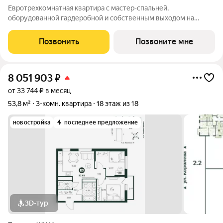
Евротрехкомнатная квартира с мастер-спальней,
оборудованной гардеробной и собственным выходом на
лоджию. Просторная кухня-гостиная позволяет комфортно
готовить и одновременно следить за детьми, принимать
Позвонить
Позвоните мне
гостей. Планировкой предусмотрено два санузла.
8 051 903
₽
от 33 744 ₽ в месяц
53,8 м²
3-комн. квартира
18 этаж из 18
новостройка
последнее предложение
3D-тур