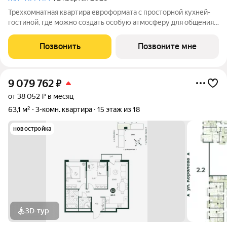
Трехкомнатная квартира евроформата с просторной кухней-
гостиной, где можно создать особую атмосферу для общения
всей семьи, при этом имея достаточно места для готовки.
Планировкой предусмотрено два санузла - гостевой и
Позвонить
Позвоните мне
полноценная ванная комната.
9 079 762
₽
от 38 052 ₽ в месяц
63,1 м²
3-комн. квартира
15 этаж из 18
новостройка
3D-тур