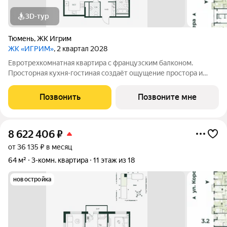
3D-тур
Тюмень
,
ЖК Игрим
ЖК «ИГРИМ»
, 2 квартал 2028
Евротрехкомнатная квартира с французским балконом.
Просторная кухня-гостиная создаёт ощущение простора и
свободы, позволяет комфортно готовить и одновременно
следить за детьми. Планировкой предусмотрено два санузла.
Позвонить
Позвоните мне
В прихожей есть место для
8 622 406
₽
от 36 135 ₽ в месяц
64 м²
3-комн. квартира
11 этаж из 18
новостройка