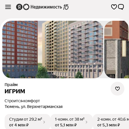
Прайм
ИГРИМ
Строится
•
комфорт
Тюмень
,
ул. Верхнетарманская
Студии
от 29,2 м²
1-комн.
от 38 м²
2-комн.
от 40,6 
от 4 млн ₽
от 5,1 млн ₽
от 5,3 млн ₽