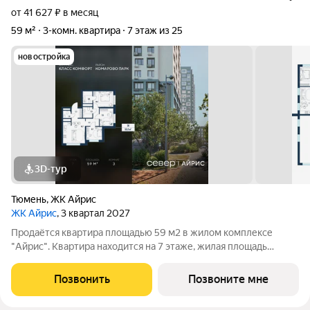
от 41 627 ₽ в месяц
59 м²
3-комн. квартира
7 этаж из 25
новостройка
3D-тур
Тюмень
,
ЖК Айрис
ЖК Айрис
, 3 квартал 2027
Продаётся квартира площадью 59 м2 в жилом комплексе
"Айрис". Квартира находится на 7 этаже, жилая площадь
квартиры 24.7 м2, площадь просторной кухни м2. Среди
особенностей планировки изолированные комнаты с окнами
Позвонить
Позвоните мне
на одну сторону, 1 совмещённый