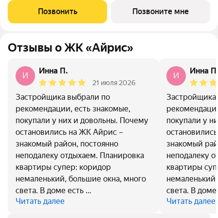
особенностей планировки изолированные комнаты с окнами
Позвонить
Позвоните мне
на одну сторону, 1 совмещённый
Отзывы о ЖК «Айрис»
Инна П.
Инна П
И
И
21 июля 2026
Застройщика выбрали по
Застройщика 
рекомендации, есть знакомые,
рекомендации
покупали у них и довольны. Почему
покупали у н
остановились на ЖК Айрис –
остановились
знакомый район, постоянно
знакомый рай
неподалеку отдыхаем. Планировка
неподалеку о
квартиры супер: коридор
квартиры суп
немаленький, большие окна, много
немаленький,
света. В доме есть …
света. В доме
Читать далее
Читать далее