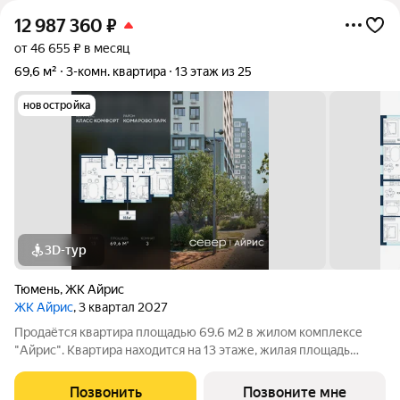
12 987 360
₽
от 46 655 ₽ в месяц
69,6 м²
3-комн. квартира
13 этаж из 25
новостройка
3D-тур
Тюмень
,
ЖК Айрис
ЖК Айрис
, 3 квартал 2027
Продаётся квартира площадью 69.6 м2 в жилом комплексе
"Айрис". Квартира находится на 13 этаже, жилая площадь
квартиры 29.9 м2, площадь просторной кухни м2. Среди
особенностей планировки изолированные комнаты с окнами
Позвонить
Позвоните мне