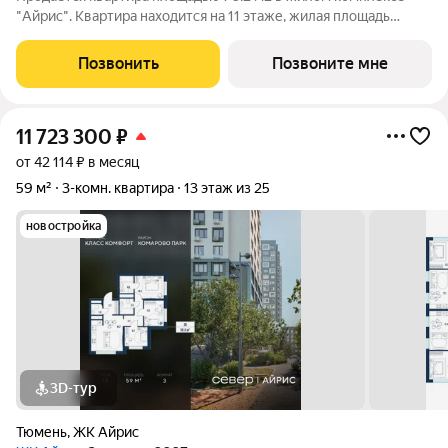
"Айрис". Квартира находится на 11 этаже, жилая площадь
квартиры 29.5 м2, площадь просторной кухни 21.2 м2. Среди
особенностей планировки изолированные комнаты с окнами
Позвонить
Позвоните мне
на одну сторону, 1
11 723 300
₽
от 42 114 ₽ в месяц
59 м²
3-комн. квартира
13 этаж из 25
новостройка
3D-тур
Тюмень
,
ЖК Айрис