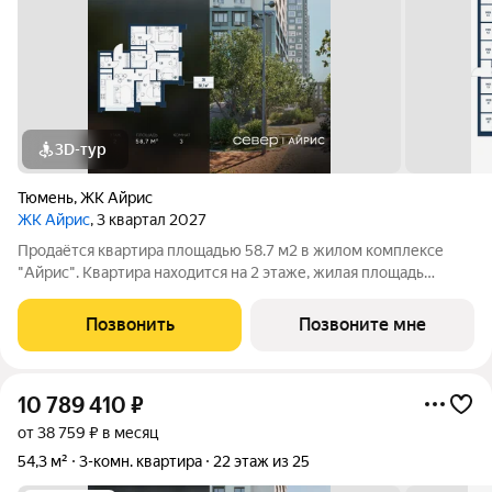
3D-тур
Тюмень
,
ЖК Айрис
ЖК Айрис
, 3 квартал 2027
Продаётся квартира площадью 58.7 м2 в жилом комплексе
"Айрис". Квартира находится на 2 этаже, жилая площадь
квартиры 24.6 м2, площадь просторной кухни м2. Среди
особенностей планировки изолированные комнаты с окнами
Позвонить
Позвоните мне
на одну сторону, 1 совмещённый
10 789 410
₽
от 38 759 ₽ в месяц
54,3 м²
3-комн. квартира
22 этаж из 25