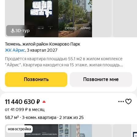
3D-тур
Тюмень
,
жилой район Комарово Парк
ЖК Айрис
, 3 квартал 2027
Продаётся квартира площадью 55.1 м2 в жилом комплексе
"Айрис". Квартира находится на 15 этаже, жилая площадь
квартиры 31.3 м2, площадь просторной кухни м2. Среди
особенностей планировки изолированные комнаты с окнами
Позвонить
Позвоните мне
на одну сторону, 1 совмещённый
11 440 630
₽
от 41 099 ₽ в месяц
58,7 м²
3-комн. квартира
2 этаж из 25
новостройка