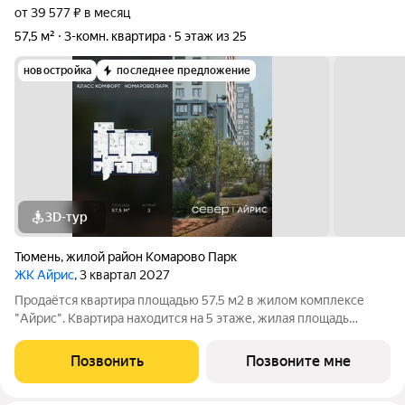
от 39 577 ₽ в месяц
57,5 м²
3-комн. квартира
5 этаж из 25
новостройка
последнее предложение
3D-тур
Тюмень
,
жилой район Комарово Парк
ЖК Айрис
, 3 квартал 2027
Продаётся квартира площадью 57.5 м2 в жилом комплексе
"Айрис". Квартира находится на 5 этаже, жилая площадь
квартиры 31 м2, площадь просторной кухни м2. Среди
особенностей планировки изолированные комнаты с окнами
Позвонить
Позвоните мне
на одну сторону, 1 совмещённый