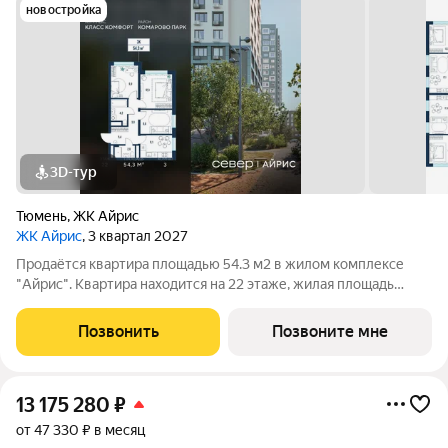
новостройка
3D-тур
Тюмень
,
ЖК Айрис
ЖК Айрис
, 3 квартал 2027
Продаётся квартира площадью 54.3 м2 в жилом комплексе
"Айрис". Квартира находится на 22 этаже, жилая площадь
квартиры 30.8 м2, площадь просторной кухни м2. Среди
особенностей планировки изолированные комнаты с окнами
Позвонить
Позвоните мне
на одну сторону, 1 совмещённый
13 175 280
₽
от 47 330 ₽ в месяц