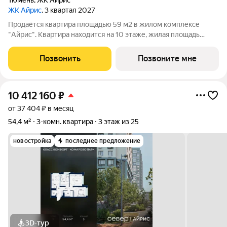
Тюмень
,
ЖК Айрис
ЖК Айрис
, 3 квартал 2027
Продаётся квартира площадью 59 м2 в жилом комплексе
"Айрис". Квартира находится на 10 этаже, жилая площадь
квартиры 24.7 м2, площадь просторной кухни м2. Среди
особенностей планировки изолированные комнаты с окнами
Позвонить
Позвоните мне
на одну сторону, 1 совмещённый
10 412 160
₽
от 37 404 ₽ в месяц
54,4 м²
3-комн. квартира
3 этаж из 25
новостройка
последнее предложение
3D-тур