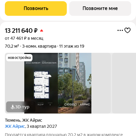
квартиры 24.6 м2, площадь просторной кухни м2. Среди
особенностей планировки изолированные комнаты с окнами
Позвонить
Позвоните мне
на одну сторону, 1 совмещённый
13 211 640
₽
от 47 461 ₽ в месяц
70,2 м²
3-комн. квартира
11 этаж из 19
новостройка
3D-тур
Тюмень
,
ЖК Айрис
ЖК Айрис
, 3 квартал 2027
Продаётся квартира площадью 70.2 м2 в жилом комплексе