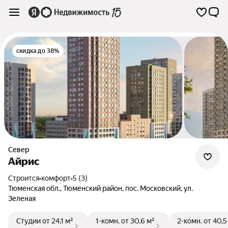
скидка до 38%
Север
Айрис
Строится
•
комфорт
•
5 (3)
Тюменская обл.
,
Тюменский район
,
пос. Московский
,
ул.
Зеленая
Студии
от 24,1 м²
1-комн.
от 30,6 м²
2-комн.
от 40,5