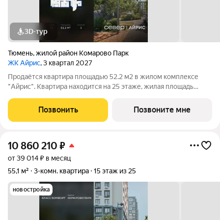
3D-тур
Тюмень
,
жилой район Комарово Парк
ЖК Айрис
, 3 квартал 2027
Продаётся квартира площадью 52.2 м2 в жилом комплексе
"Айрис". Квартира находится на 25 этаже, жилая площадь
квартиры 28.4 м2, площадь просторной кухни м2. Среди
особенностей планировки изолированные комнаты с окнами
Позвонить
Позвоните мне
на одну сторону, 1 совмещённый
10 860 210
₽
от 39 014 ₽ в месяц
55,1 м²
3-комн. квартира
15 этаж из 25
новостройка