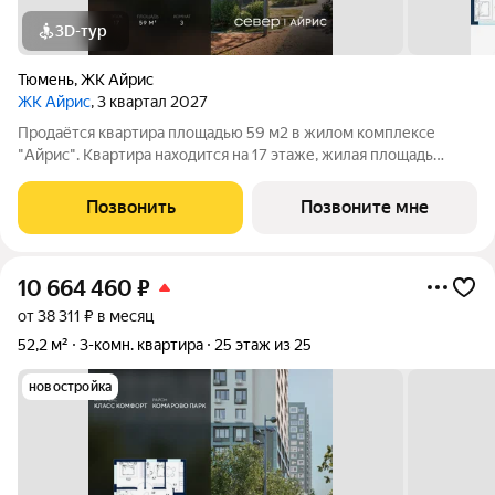
3D-тур
Тюмень
,
ЖК Айрис
ЖК Айрис
, 3 квартал 2027
Продаётся квартира площадью 59 м2 в жилом комплексе
"Айрис". Квартира находится на 17 этаже, жилая площадь
квартиры 24.7 м2, площадь просторной кухни м2. Среди
особенностей планировки изолированные комнаты с окнами
Позвонить
Позвоните мне
на одну сторону, 1 совмещённый
10 664 460
₽
от 38 311 ₽ в месяц
52,2 м²
3-комн. квартира
25 этаж из 25
новостройка