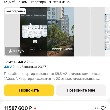
69,6 м²
3-комн. квартира
20 этаж из 25
новостройка
3D-тур
Тюмень
,
ЖК Айрис
ЖК Айрис
, 3 квартал 2027
Продаётся квартира площадью 69.6 м2 в жилом комплексе
"Айрис". Квартира находится на 20 этаже, жилая площадь
квартиры 29.9 м2, площадь просторной кухни м2. Среди
особенностей планировки изолированные комнаты с окнами
Позвонить
Позвоните мне
на одну сторону, 1 совмещённый
11 587 600
₽