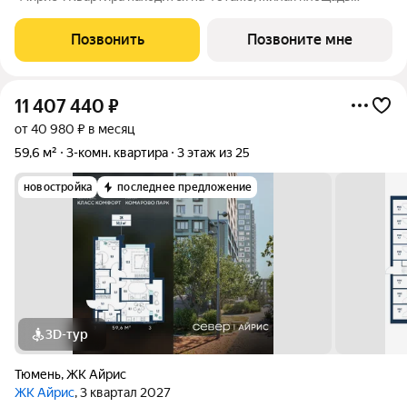
квартиры 24.6 м2, площадь просторной кухни м2. Среди
особенностей планировки изолированные комнаты с окнами
Позвонить
Позвоните мне
на одну сторону, 1 совмещённый
11 407 440
₽
от 40 980 ₽ в месяц
59,6 м²
3-комн. квартира
3 этаж из 25
новостройка
последнее предложение
3D-тур
Тюмень
,
ЖК Айрис
ЖК Айрис
, 3 квартал 2027