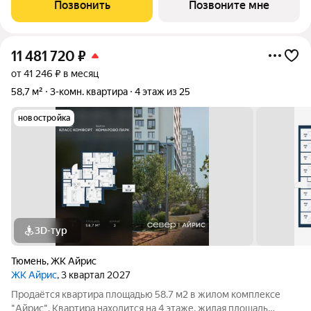
особенностей планировки изолированные комнаты с окнами
Позвонить
Позвоните мне
на одну сторону, 1 совмещённый
11 481 720
₽
от 41 246 ₽ в месяц
58,7 м²
3-комн. квартира
4 этаж из 25
новостройка
3D-тур
Тюмень
,
ЖК Айрис
ЖК Айрис
, 3 квартал 2027
Продаётся квартира площадью 58.7 м2 в жилом комплексе
"Айрис". Квартира находится на 4 этаже, жилая площадь