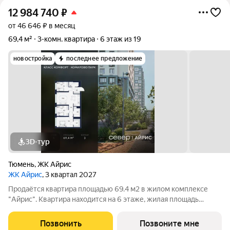
12 984 740
₽
от 46 646 ₽ в месяц
69,4 м²
3-комн. квартира
6 этаж из 19
новостройка
последнее предложение
3D-тур
Тюмень
,
ЖК Айрис
ЖК Айрис
, 3 квартал 2027
Продаётся квартира площадью 69.4 м2 в жилом комплексе
"Айрис". Квартира находится на 6 этаже, жилая площадь
квартиры 28.9 м2, площадь просторной кухни 21 м2. Среди
особенностей планировки изолированные комнаты с окнами
Позвонить
Позвоните мне