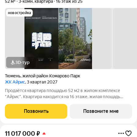
52 м²
3-комн. квартира
16 этаж из 25
новостройка
3D-тур
Тюмень
,
жилой район Комарово Парк
ЖК Айрис
, 3 квартал 2027
Продаётся квартира площадью 52 м2 в жилом комплексе
"Айрис". Квартира находится на 16 этаже, жилая площадь
квартиры 28.4 м2, площадь просторной кухни м2. Среди
особенностей планировки изолированные комнаты с окнами
Позвонить
Позвоните мне
на одну сторону, 1 совмещённый
11 017 000
₽