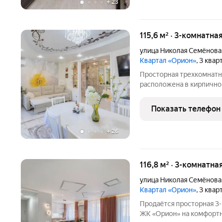
+
23
115,6 м² · 3-комнатна
улица Николая Семёнова
Квартал «Орион»
, 3 квар
Просторная трехкомнатн
расположена в кирпично
Общая площадь квартиры 
гостиная 35 кв.м, идеаль
Показать телефон
семейных обедов
+
26
116,8 м² · 3-комнатна
улица Николая Семёнова
Квартал «Орион»
, 3 квар
Продаётся просторная 3-
ЖК «Орион» на комфортн