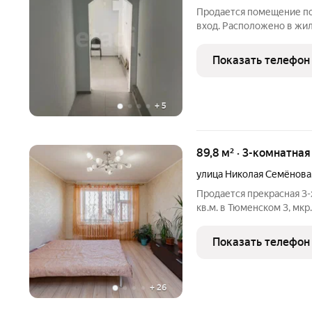
Продается помещение по
вход. Расположено в жил
Район очень обжитой, мн
организации, спортивный 
Показать телефон
оптика, массажный
+
5
89,8 м² · 3-комнатна
улица Николая Семёнова
Продается прекрасная 3-
кв.м. в Тюменском 3, мкр
общеобразовательная шк
ходьбы. Рядом так же кр
Показать телефон
Метро, Леруа Мерлен.
+
26