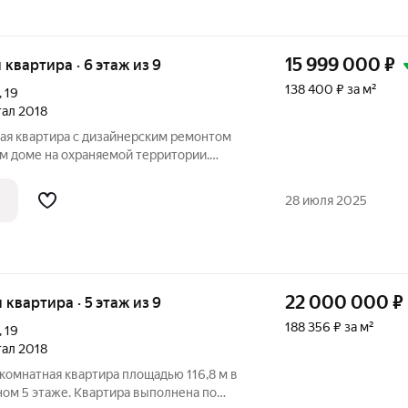
15 999 000
₽
я квартира · 6 этаж из 9
138 400 ₽ за м²
,
19
тал 2018
ая квартира с дизайнерским ремонтом
м доме на охраняемой территории.
115 кв.м продумана до мелочей: кухня-
ное пространство для приема гостей и
28 июля 2025
22 000 000
₽
я квартира · 5 этаж из 9
188 356 ₽ за м²
,
19
тал 2018
комнатная квартира площадью 116,8 м в
ом 5 этаже. Квартира выполнена по