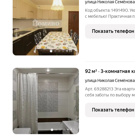
улица Николая Семёнова
Код объекта: 1491490. У
с мебелью! Практичная 
отличной прихожей со в
вид из окон и чистый воз
Показать телефон
продаже
+
11
92 м² · 3-комнатная 
улица Николая Семёнова
Арт. 69288213 Эта кварт
себя заботы по выбору м
комнат. Продаётся светла
современном развитом м
Показать телефон
года. Двор с
+
4