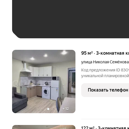
До 30 тыс. ₽
До 50 тыс. ₽
До 70 тыс. ₽
Больше 100 тыс. ₽
95 м² · 3-комнатная к
улица Николая Семёнова
Код предложения ID 8309
уникальной планировкой!
узаконена перепланировк
отдельные квартиры (1+)
Показать телефон
можно сдавать
+
12
122 м² · 3-комнатная 