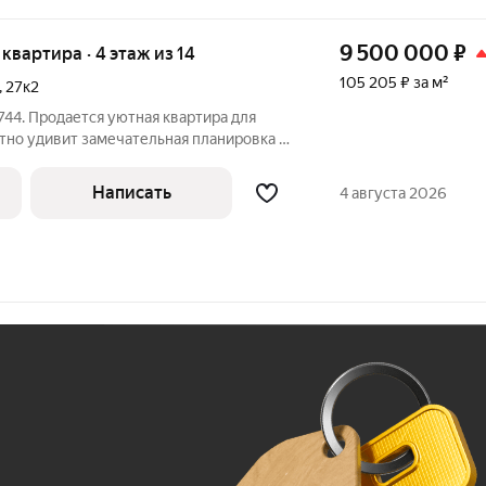
9 500 000
₽
я квартира · 4 этаж из 14
105 205 ₽ за м²
,
27к2
44. Продается уютная квартира для
тно удивит замечательная планировка с
вильной формы и просторной прихожей.
роший ремонт. Санузел раздельный в
Написать
4 августа 2026
Ж