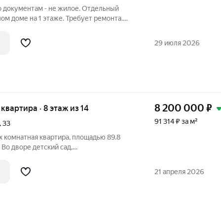
 документам - не жилое. Отдельный
ом доме на 1 этаже. Требует ремонта.
ого домов. Можно по офис для
клуб, детский клуб, салон красоты,
29 июля 2026
8 200 000
₽
я квартира · 8 этаж из 14
91 314 ₽ за м²
,
33
х комнатная квартира, площадью 89.8
. Во дворе детский сад,
ола №92 два корпуса в 5-ти минутах
упные торговые центры- Кристалл, Ашан,
21 апреля 2026