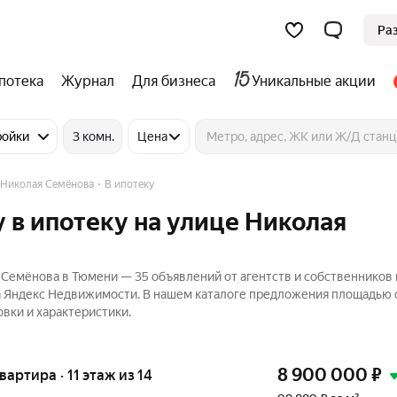
Ра
потека
Журнал
Для бизнеса
Уникальные акции
ройки
3 комн.
Цена
 Николая Семёнова
В ипотеку
 в ипотеку на улице Николая
 Семёнова в Тюмени — 35 объявлений от агентств и собственников 
а Яндекс Недвижимости. В нашем каталоге предложения площадью о
овки и характеристики.
8 900 000
₽
квартира · 11 этаж из 14