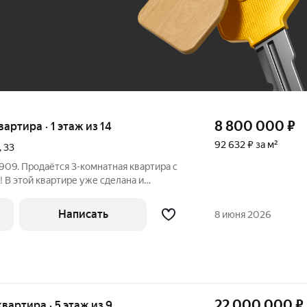
До 100 тыс. ₽
8 800 000
₽
вартира · 1 этаж из 14
92 632 ₽ за м²
,
33
09. Продаётся 3-комнатная квартира с
 В этой квартире уже сделана и
а: пространство разделено на две
. Это идеальный вариант для инвесторов
Написать
8 июня 2026
22 000 000
₽
квартира · 5 этаж из 9