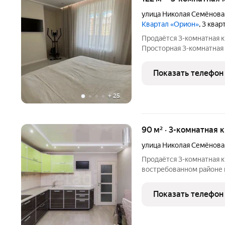
улица Николая Семёнова
Квартал «Орион»
, 3 квар
Продаётся 3-комнатная к
Просторная 3-комнатная
на 5 этаже современного
отличный вариант для се
Показать телефон
+
25
90 м² · 3-комнатная 
улица Николая Семёнова
Продаётся 3-комнатная к
востребованном районе 
инфраструктура! В шагов
центров до автосалонов!
Показать телефон
застройщика ТДСК.