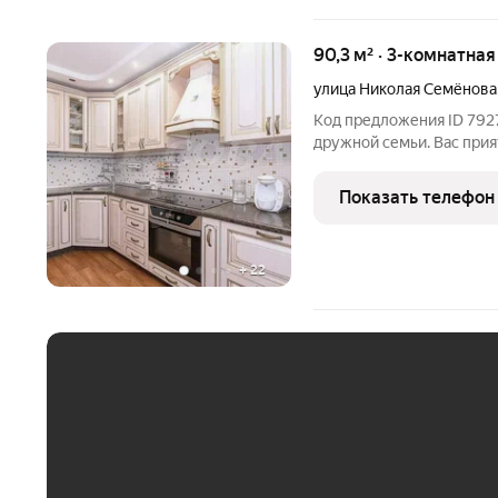
90,3 м² · 3-комнатна
улица Николая Семёнова
Код предложения ID 7927
дружной семьи. Вас прия
большими комнатами пра
В квартире выполнен хо
Показать телефон
кафеле. Две
+
22
ЕЖЕМЕСЯЧНЫЙ ПЛАТЁ