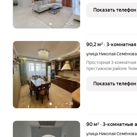
индивидуальному дизайн
качественных материало
Показать телефон
оттенки интерьера, про
+
26
90,2 м² · 3-комнатна
улица Николая Семёнова
Просторная 3-комнатная
престижном районе Тюме
отличной транспортной д
месте, вдали от оживлен
Показать телефон
атмосферу для
+
26
90 м² · 3-комнатные 
улица Николая Семёнова