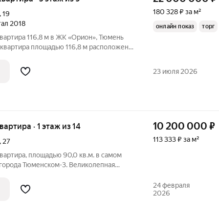
180 328 ₽ за м²
,
19
тал 2018
онлайн показ
торг
вартира 116,8 м в ЖК «Орион», Тюмень
 квартира площадью 116,8 м расположена
 жилого комплекса «Орион». Это
мьи, которая ценит комфорт, качество и
23 июля 2026
10 200 000
₽
квартира · 1 этаж из 14
113 333 ₽ за м²
,
27
вартира, площадью 90,0 кв.м. в самом
города Тюменском-3. Великолепная
ой доступности есть все - от торговых
 Дом 121 серии от надежного
24 февраля
2026