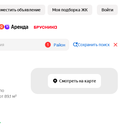
зместить объявление
Моя подборка ЖК
Войти
1
Сохранить поиск
Район
Смотреть на карте
по
т 89,1 м²