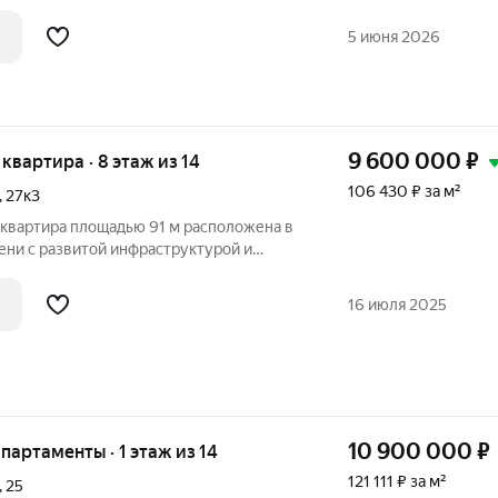
-проекту с использованием
в премиального уровня. Светлые
5 июня 2026
думанная
9 600 000
₽
я квартира · 8 этаж из 14
106 430 ₽ за м²
,
27к3
 квартира площадью 91 м расположена в
ни с развитой инфраструктурой и
оступностью. Объект находится в тихом
ных дорог, что гарантирует спокойную
16 июля 2025
10 900 000
₽
апартаменты · 1 этаж из 14
121 111 ₽ за м²
,
25