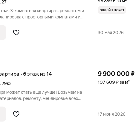
98 889 ₽ за м²
,
27
онлайн показ
ютная 3-комнатная квартира с ремонтом и
планировка с просторными комнатами и
строенным шкафом-купе. Прекрасный
дух, всегда светло и солнечно! При
30 мая 2026
9 900 000
₽
квартира · 6 этаж из 14
107 609 ₽ за м²
,
29к3
ира может стать еще лучше! Возьмем на
атериалов, ремонту, меблировке всех
я, тёплая, просторная 3к квартира в
кр Тюменский 3. Панельный дом 2010
17 июня 2026