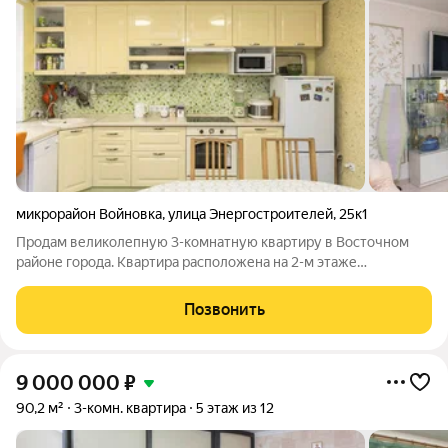
микрорайон Войновка
,
улица Энергостроителей
,
25к1
Продам великолепную 3-комнатную квартиру в Восточном
районе города. Квартира расположена на 2-м этаже
современного дома, построенного в 2016 году. Просторные
комнаты светлые и тёплые. В квартире выполнен
Позвонить
качественный ремонт, который делался с любовью
9 000 000
₽
90,2 м²
3-комн. квартира
5 этаж из 12