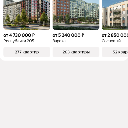
от 4 730 000 ₽
от 5 240 000 ₽
от 2 850 00
Республики 205
Зарека
Сосновый
277 квартир
263 квартиры
52 ква