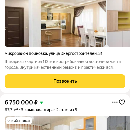
микрорайон Войновка
,
улица Энергостроителей
,
31
Шикарная квартира 113 м в востребованной восточной части
города. Внутри качественный ремонт, и практически вся
мебель остаётся вам в подарок. Сердце дома кухня-гостиная
40 м: здесь можно собраться семьёй на ужин, обсудить планы
Позвонить
или устроить
6 750 000
₽
67,7 м²
3-комн. квартира
2 этаж из 5
онлайн показ