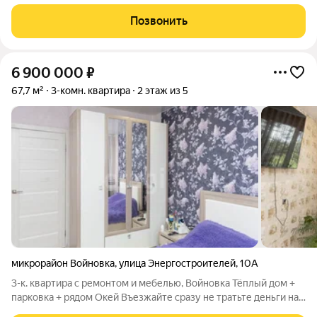
квартире Все остаеться. Преимущества квартиры: Удобная
планировка и комфортная площадь; Два балкона; Теплая,
Позвонить
светлая, с приятной
6 900 000
₽
67,7 м²
3-комн. квартира
2 этаж из 5
микрорайон Войновка
,
улица Энергостроителей
,
10А
3-к. квартира с ремонтом и мебелью, Войновка Тёплый дом +
парковка + рядом Окей Въезжайте сразу не тратьте деньги на
ремонт и мебель! Продаётся светлая и уютная 3-комнатная