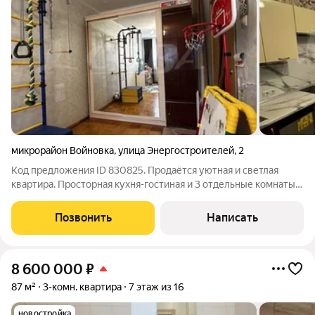
микрорайон Войновка
,
улица Энергостроителей
,
2
Код предложения ID 830825. Продаётся уютная и светлая
квартира. Просторная кухня-гостиная и 3 отдельные комнаты.
При продаже остаётся мебель. В коридоре встроенный
большой шкаф-купе с большим зеркалом и комод. В комнате
Позвонить
Написать
шкаф-купе с большим зеркалом.
8 600 000
₽
87 м²
3-комн. квартира
7 этаж из 16
новостройка