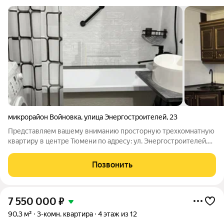
микрорайон Войновка
,
улица Энергостроителей
,
23
Представляем вашему вниманию просторную трехкомнатную
квартиру в центре Тюмени по адресу: ул. Энергостроителей,
23. Общая площадь квартиры составляет 90,3 кв.м., а с учетом
балкона и лоджии 96,4 кв.м. Это идеальное решение для
Позвонить
семьи, стремящейся к
7 550 000
₽
90,3 м²
3-комн. квартира
4 этаж из 12