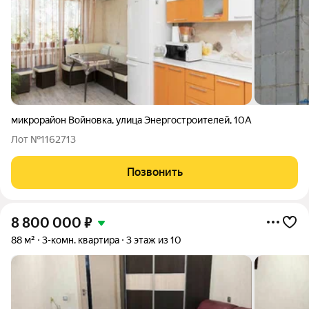
микрорайон Войновка
,
улица Энергостроителей
,
10А
Лот №1162713
Позвонить
8 800 000
₽
88 м²
3-комн. квартира
3 этаж из 10