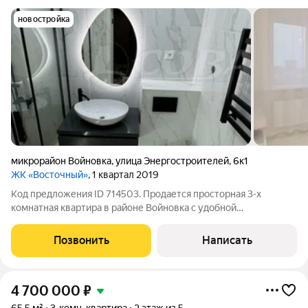
новостройка
микрорайон Войновка
,
улица Энергостроителей
,
6к1
ЖК «Восточный»
, 1 квартал 2019
Код предложения ID 714503. Продается просторная 3-х
комнатная квартира в районе Войновка с удобной
планировкой. Имеются две лоджии с панорамным
остеклением, выходящие на городской пейзаж. Во дворе
Позвонить
Написать
находится удобная парковка, детская площадка. Рядом
4 700 000
₽