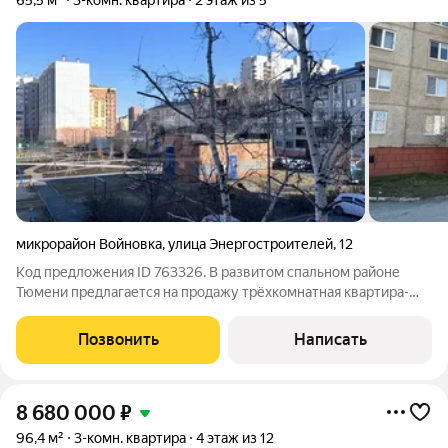
65,5 м²
3-комн. квартира
2 этаж из 5
микрорайон Войновка
,
улица Энергостроителей
,
12
Код предложения ID 763326. В развитом спальном районе
Тюмени предлагается на продажу трёхкомнатная квартира-
распашонка.Квартира расположена на комфортном втором
этаже, что немаловажно для дома без лифта. Квартира уже
Позвонить
Написать
подготовлена к ремонту:
8 680 000
₽
96,4 м²
3-комн. квартира
4 этаж из 12