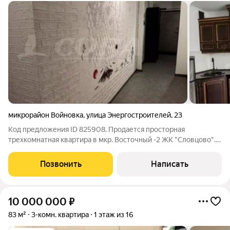
микрорайон Войновка
,
улица Энергостроителей
,
23
Код предложения ID 825908. Продается просторная
трехкомнатная квартира в мкр. Восточный -2 ЖК "Словцово".
Выполнен качественный ремонт, остается мебель и техника
(современный холодильник с WiFi, духовка "Zanussi",
Позвонить
Написать
стиральная машина "Bosch",
10 000 000
₽
83 м²
3-комн. квартира
1 этаж из 16