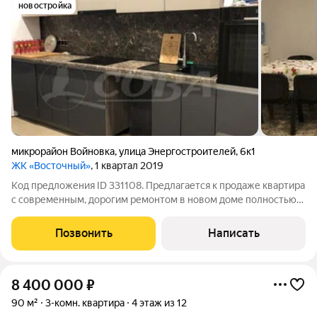
новостройка
микрорайон Войновка
,
улица Энергостроителей
,
6к1
ЖК «Восточный»
, 1 квартал 2019
Код предложения ID 331108. Предлагается к продаже квартира
с современным, дорогим ремонтом в новом доме полностью
кирпичного исполнения. Кухня выполнена по
индивидуальному проекту (3-х ярусная), из
Позвонить
Написать
высококачественных материалов и фурнитуры: ручки со
8 400 000
₽
90 м²
3-комн. квартира
4 этаж из 12