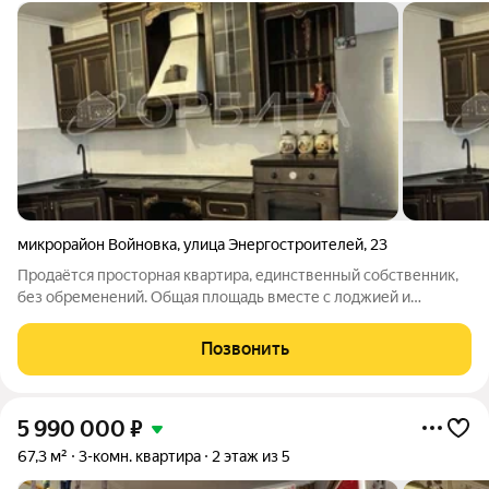
микрорайон Войновка
,
улица Энергостроителей
,
23
Продаётся просторная квартира, единственный собственник,
без обременений. Общая площадь вместе с лоджией и
балконом 96,4 кв. м. Смотрите фото, изучайте описание. Если
квартира подходит и вы готовы к покупке пишите. Только
Позвонить
заинтересованным! В
5 990 000
₽
67,3 м²
3-комн. квартира
2 этаж из 5