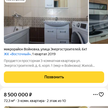
микрорайон Войновка
,
улица Энергостроителей
,
6к1
ЖК «Восточный»
, 1 квартал 2019
Продается просторная 3-комнатная квартира ул.
Энергостроителей, д. 6, корп. 1 (мкр-н Войновка) Жилой
комплекс «Восточный», кирпичный дом 2018 года постройки.
16 этажей, квартира расположена на 7 этаже. Характеристики
Позвонить
квартиры Общая площадь: 87 м,
8 500 000
₽
72,3 м²
3-комн. квартира
2 этаж из 10