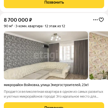
внутридворовом пространстве. Объект отличается
Позвонить
рациональной планировкой «распашонка»,
8 700 000
₽
90 м²
3-комн. квартира
12 этаж из 12
микрорайон Войновка
,
улица Энергостроителей
,
23к1
Продается великолепная квартира в одном из самых развитых
и уютных микрорайонов города! Это идеальное место для
комфортной жизни вашей семьи. Квартира полностью готова к
заселению выполнен современный ремонт, который не
Позвонить