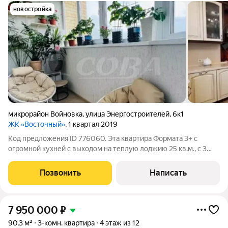
новостройка
микрорайон Войновка
,
улица Энергостроителей
,
6к1
ЖК «Восточный»
, 1 квартал 2019
Код предложения ID 776060. Эта квартира Формата 3+ с
огромной кухней с выходом на теплую лоджию 25 кв.м., с 3
большими комнатами (взрослая спальня с выходом на
застекленную лоджию), с шикарной просторной прихожей,
Позвонить
Написать
раздельным санузлом, кладовой.Ремонт
7 950 000
₽
90,3 м²
3-комн. квартира
4 этаж из 12