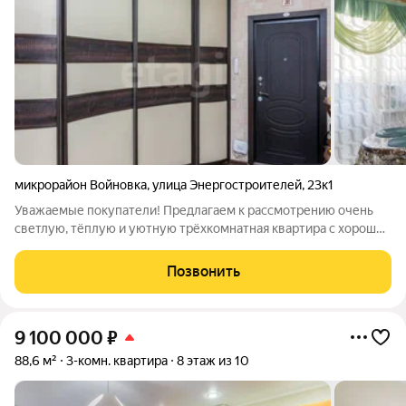
микрорайон Войновка
,
улица Энергостроителей
,
23к1
Уважаемые покупатели! Предлагаем к рассмотрению очень
светлую, тёплую и уютную трёхкомнатная квартира с хорошей
функциональной планировкой. Трехкомнатная квартира
площадью 90,1 м расположена на 5 этаже панельного дома
Позвонить
2010 года постройки в
9 100 000
₽
88,6 м²
3-комн. квартира
8 этаж из 10