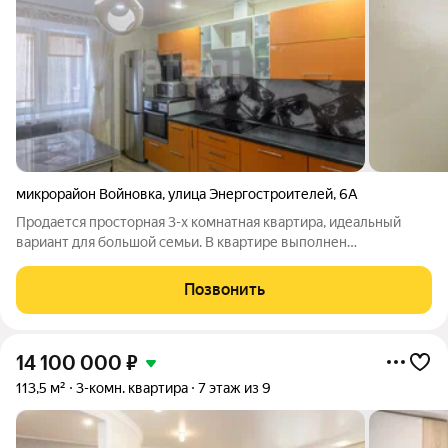
микрорайон Войновка
,
улица Энергостроителей
,
6А
Продается просторная 3-х комнатная квартира, идеальный
вариант для большой семьи. В квартире выполнен
косметических, хорший ремонт, из дорогих материалов.
Прекрасная планировка: три изолированных комнаты +
Позвонить
просторная кухня, раздельный санузел. Любая
14 100 000
₽
113,5 м²
3-комн. квартира
7 этаж из 9