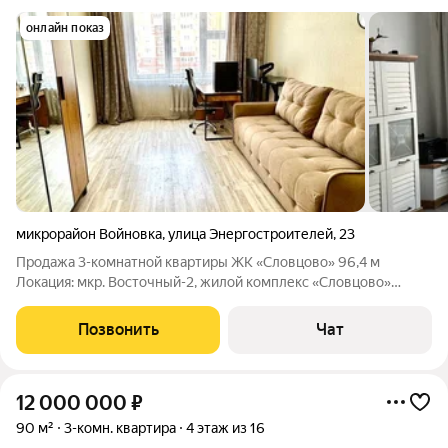
онлайн показ
микрорайон Войновка
,
улица Энергостроителей
,
23
Продажа 3-комнатной квартиры ЖК «Словцово» 96,4 м
Локация: мкр. Восточный-2, жилой комплекс «Словцово»
Характеристики объекта: Общая площадь (с учётом балкона и
лоджии) 96,4 м. Просторное, светлое помещение с окнами на
Позвонить
Чат
две стороны. Распределение
12 000 000
₽
90 м²
3-комн. квартира
4 этаж из 16