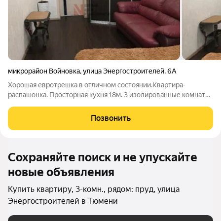
микрорайон Войновка
,
улица Энергостроителей
,
6А
Хорошая евротрешка в отличном состоянии.Квартира-
распашонка. Просторная кухня 18м. 3 изолированные комнаты
2 балкона степлым полом Обновленный 3ой стеклопакет на
окнах Широкие подоконники Покрытие пола- кварцвинил
Позвонить
Теплый пол в коридоре, кухне и
Сохраняйте поиск и не упускайте
новые объявления
Купить квартиру, 3-комн., рядом: пруд, улица
Энергостроителей в Тюмени