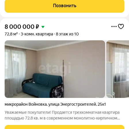
квартира в районе Войновка. Всё уже готово для комфортной
Позвонить
жизни. Экономия
8 000 000
₽
72,8 м²
3-комн. квартира
8 этаж из 10
микрорайон Войновка
,
улица Энергостроителей
,
25к1
Уважаемые покупатели! Продается трехкомнатная квартира
площадью 72.8 кв. м в современном монолитно-кирпичном
доме 2016 года постройки, расположенном в тихом