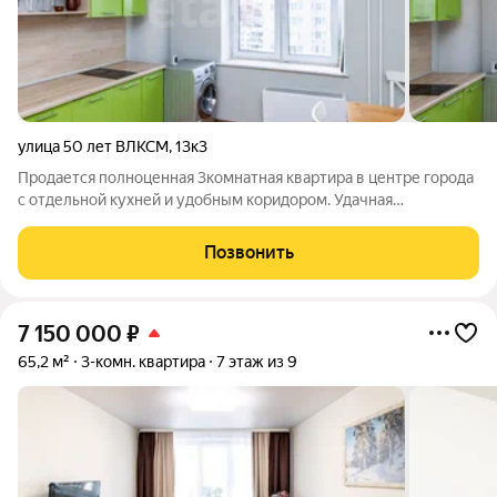
улица 50 лет ВЛКСМ
,
13к3
Продается полноценная 3комнатная квартира в центре города
с отдельной кухней и удобным коридором. Удачная
планировка на две стороны: окна во двор и на улицу много
света и хорошее проветривание. Остеклённый балкон. Ремонт
Позвонить
и мебель остаются можно
7 150 000
₽
65,2 м²
3-комн. квартира
7 этаж из 9