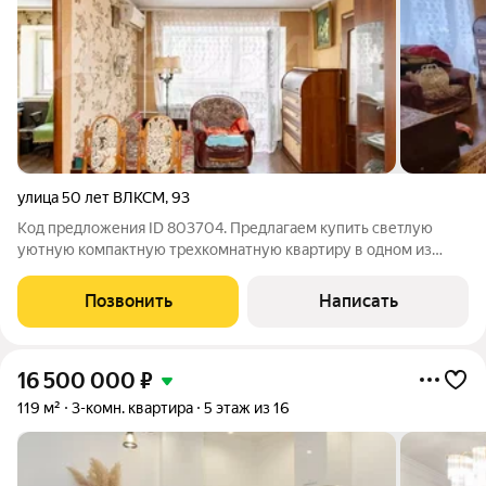
улица 50 лет ВЛКСМ
,
93
Код предложения ID 803704. Предлагаем купить светлую
уютную компактную трехкомнатную квартиру в одном из
самых зеленых районов в г. Тюмени.Идеальный вариант для
семьи, которая ценит комфорт, тишину и свой личный уголок
Позвонить
Написать
пусть в небольшой, но своей
16 500 000
₽
119 м²
3-комн. квартира
5 этаж из 16