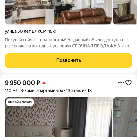
улица 50 лет ВЛКСМ
,
15к1
Покупай сейчас - плати потом! На данный объект доступна
рассрочка на выгодных условиях СРОЧНАЯ ПРОДАЖА 3-х ком
квартира в центре Тюмени, 50 лет ВЛКСМ! Центр города
планировка, в которую влюбишься! Ищете идеальный баланс
Позвонить
между ритмом центра и
9 950 000
₽
110 м²
3-комн. апартаменты
13 этаж из 13
онлайн показ