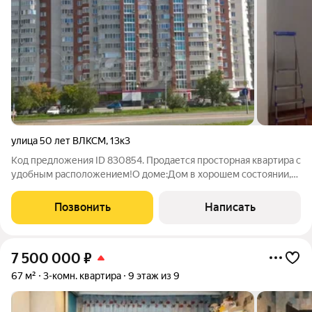
улица 50 лет ВЛКСМ
,
13к3
Код предложения ID 830854. Продается просторная квартира с
удобным расположением!О доме:Дом в хорошем состоянии,
жильцы поддерживают чистоту и порядок.О
квартире:Площадь 87 м.3 полноценные спальни, большая и
Позвонить
Написать
светлая кухня.В квартире уже сделан
7 500 000
₽
67 м²
3-комн. квартира
9 этаж из 9