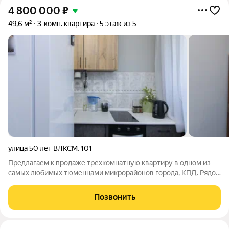
4 800 000
₽
49,6 м²
3-комн. квартира
5 этаж из 5
улица 50 лет ВЛКСМ
,
101
Предлагаем к продаже трехкомнатную квартиру в одном из
самых любимых тюменцами микрорайонов города, КПД. Рядом
с домом расположен детский сад №85, детский сад №87,
школа №17, Лицей №93 и поликлиника №6. Прекрасная
Позвонить
инфраструктура, не большая плотность