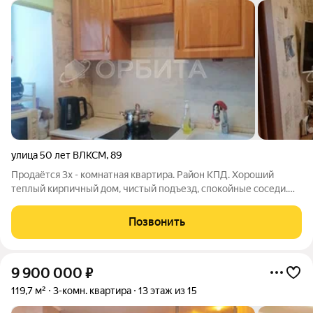
улица 50 лет ВЛКСМ
,
89
Продаётся 3х - комнатная квартира. Район КПД. Хороший
теплый кирпичный дом, чистый подъезд, спокойные соседи.
Балкон застеклен, обшит.Во дворе дома расположены детская
и спортивная площадка.В шаговой доступности есть сетевые
Позвонить
магазины, лицей №93,
9 900 000
₽
119,7 м²
3-комн. квартира
13 этаж из 15