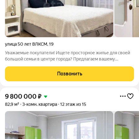
улица 50 лет ВЛКСМ
,
19
Уважаемые покупатели! Ищете просторное жилье для своей
большой семьи в центре города? Предлагаем вашему
вниманию уютную 3-х комнатную квартиру Помимо самой
квартиры, вам доступна вся необходимая инфраструктура
Позвонить
прямо у порога вашего дома. Через дорогу
9 800 000
₽
82,9 м²
3-комн. квартира
12 этаж из 15