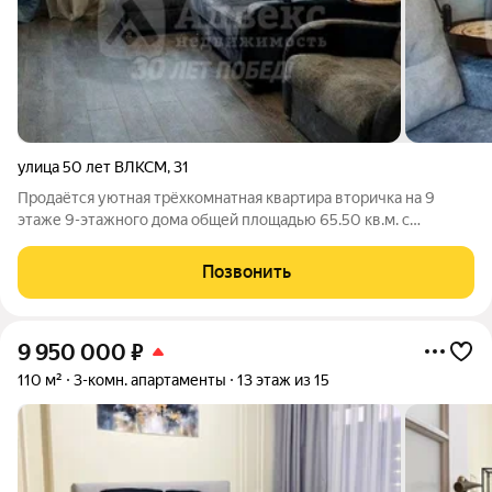
улица 50 лет ВЛКСМ
,
31
Продаётся уютная трёхкомнатная квартира вторичка на 9
этаже 9-этажного дома общей площадью 65.50 кв.м. с
отдельной кухней площадью 8 кв.м. Это идеальный вариант
для тех, кому важен комфорт и удобство. В квартире
Позвонить
выполнен стандартный ремонт, что
9 950 000
₽
110 м²
3-комн. апартаменты
13 этаж из 15