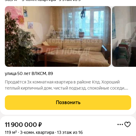
улица 50 лет ВЛКСМ
,
89
Продаётся 3х комнатная квартира в районе Кпд. Хороший
теплый кирпичный дом, чистый подъезд, спокойные соседи.
Балкон застеклен, обшит. Зелёный двор. Во дворе детская и
спортивная площадки. Рядом продуктовые магазины,
Позвонить
поликлиника 6, школа 17, лицей
11 900 000
₽
119 м²
3-комн. квартира
13 этаж из 16