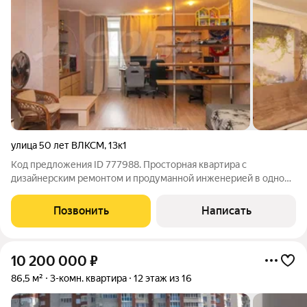
улица 50 лет ВЛКСМ
,
13к1
Код предложения ID 777988. Просторная квартира с
дизайнерским ремонтом и продуманной инженерией в одном
из лучших районов города! Предлагается к приобретению
квартира, в которой в 2012 году был выполнен качественный
Позвонить
Написать
дизайнерский ремонт с полной
10 200 000
₽
86,5 м²
3-комн. квартира
12 этаж из 16