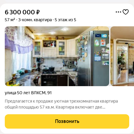
6 300 000
₽
57 м²
3-комн. квартира
5 этаж из 5
улица 50 лет ВЛКСМ
,
91
Предлагается к продаже уютная трехкомнатная квартира
общей площадью 57 кв.м. Квартира включает две
изолированные комнаты и просторную кухню, соединенную с
залом, создающую комфортную кухню-гостиную. В квартире
Позвонить
выполнен косметический ремонт.