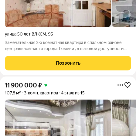
улица 50 лет ВЛКСМ
,
95
Замечательная 3-х комнатная квартира в спальном районе
центральной части города Тюмени , в шаговой доступности
школа № 17, три детских сада, разнообразие всевозможных
магазинов, мест досуга. Транспортная развязка удобная,
Позвонить
общественный транспорт ходит
11 900 000
₽
107,8 м²
3-комн. квартира
4 этаж из 15