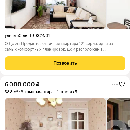
улица 50 лет ВЛКСМ
,
31
О Доме: Продается отличная квартира 121 серии, одна из
самых комфортных планировок. Дом расположен в
центральной части города. О квартире: В квартире выполнен
косметический ремонт: на полу линолеум, на стенах обои,
Позвонить
натяжные потолки, в санузле кафель.
6 000 000
₽
58,8 м²
3-комн. квартира
4 этаж из 5