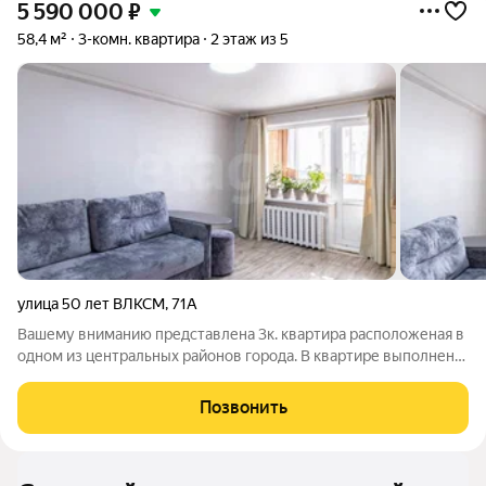
5 590 000
₽
58,4 м²
3-комн. квартира
2 этаж из 5
улица 50 лет ВЛКСМ
,
71А
Вашему вниманию представлена 3к. квартира расположеная в
одном из центральных районов города. В квартире выполнен
частичный ремонт, при продаже мебель и техника по
договорённости. Дом расположен на берегу озера утиное, в
Позвонить
данный момент ведутся работы