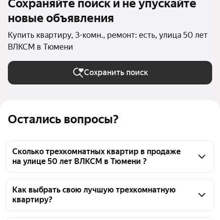
Сохраняйте поиск и не упускайте
новые объявления
Купить квартиру, 3-комн., ремонт: есть, улица 50 лет
ВЛКСМ в Тюмени
Сохранить поиск
Остались вопросы?
Сколько трехкомнатных квартир в продаже
на улице 50 лет ВЛКСМ в Тюмени ?
На Яндекс Недвижимости в продаже на улице 50 
лет ВЛКСМ в Тюмени 20 трехкомнатных квартир, 
Как выбрать свою лучшую трехкомнатную
квартиру?
из них 20 объявлений от агентств
Чтобы купить 3-комнатную квартиру с ремонтом на 