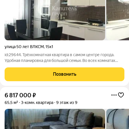
улица 50 лет ВЛКСМ
,
15к1
id:29644. Трёхкомнатная квартира в самом центре города.
Удобная планировка для большой семьи. Во всех комнатах
установлены дорогие двери. Витражное остекление,
панорамный вид. Большая и просторная кухня 19,7 м2.
Позвонить
Застекленная лоджия. При продаже
6 817 000
₽
65,5 м²
3-комн. квартира
9 этаж из 9