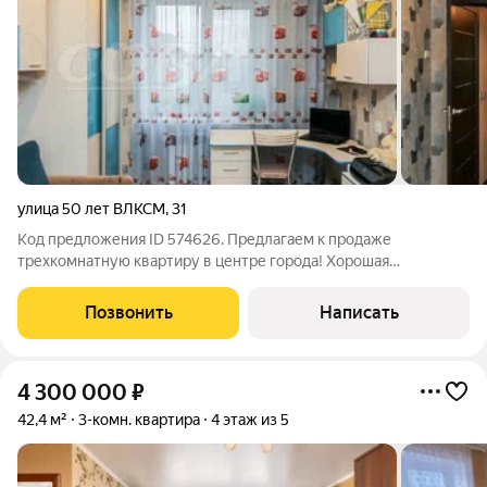
улица 50 лет ВЛКСМ
,
31
Код предложения ID 574626. Предлагаем к продаже
трехкомнатную квартиру в центре города! Хорошая
планировка, большая застекленная лоджия, облицованна
деревом, просторная кухня с хорошим кухонным гарнитуром.
Позвонить
Написать
Семейные соседи, тихие и спокойные. Удобная
4 300 000
₽
42,4 м²
3-комн. квартира
4 этаж из 5