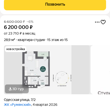
Позвонить
6 600 000
₽
–6%
6 200 000
₽
от 23 710 ₽ в месяц
28,9 м²
квартира-студия
15 этаж из 15
новостройка
3D-тур
Одесская улица
,
7/2
ЖК «Румянский»
, 4 квартал 2026