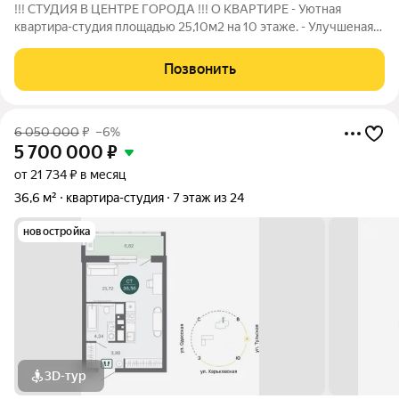
!!! СТУДИЯ В ЦЕНТРЕ ГОРОДА !!! О КВАРТИРЕ - Уютная
квартира-студия площадью 25,10м2 на 10 этаже. - Улучшеная
черновая отделка. - Срок сдачи 2 квартал 2025. О КОМПЛЕКСЕ
- Жилой комплекс "Румянский" - это современный и
Позвонить
комфортабельный жилой комплекс,
6 050 000
₽
–6%
5 700 000
₽
от 21 734 ₽ в месяц
36,6 м²
квартира-студия
7 этаж из 24
новостройка
3D-тур