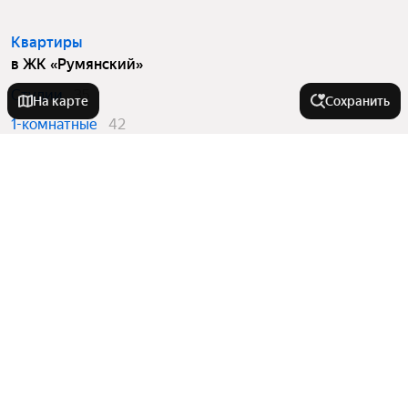
Квартиры
в ЖК «Румянский»
Студии
35
На карте
Сохранить
1-комнатные
42
2-комнатные
72
3-комнатные
37
Вторичный рынок
в ЖК «Румянский»
1-комнатные
7
2-комнатные
16
Квартиры в новостройках
в ЖК «Румянский»