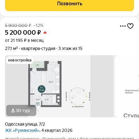
ремонт по дизайн-проекту. В квартире остается все мебель и
Позвонить
техника. Балкон
5 900 000
₽
–12%
5 200 000
₽
от 21 195 ₽ в месяц
27,1 м²
квартира-студия
3 этаж из 15
новостройка
3D-тур
Одесская улица
,
7/2
ЖК «Румянский»
, 4 квартал 2026