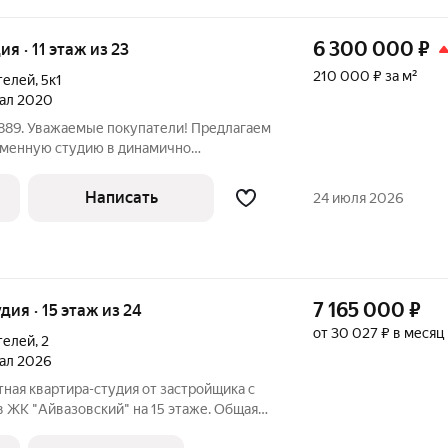
6 300 000
₽
ия · 11 этаж из 23
210 000 ₽ за м²
телей
,
5к1
тал 2020
889. Уважаемые покупатели! Предлагаем
менную студию в динамично
 5-й Заречный, жилой
 (премиум-класс).Квартира отличается
Написать
24 июля 2026
й:
7 165 000
₽
удия · 15 этаж из 24
от 30 027 ₽ в месяц
телей
,
2
тал 2026
ная квартира-студия от застройщика с
 ЖК "Айвазовский" на 15 этаже. Общая
адь гостиной 21.3 кв.м., из которых 10.3