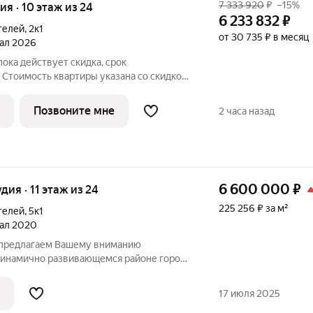
7 333 920
₽
–15%
ия · 10 этаж из 24
6 233 832
₽
телей
,
2к1
от 30 735 ₽ в месяц
тал 2026
пока действует скидка, срок
Стоимость квартиры указана со скидкой,
1,100,088 руб. Информация по телефону,
скажем. Продается 1-комн. квартира-
Позвоните мне
2 часа назад
6 600 000
₽
удия · 11 этаж из 24
225 256 ₽ за м²
телей
,
5к1
тал 2020
 предлагаем Вашему вниманию
динамично развивающемся районе города
 ЖК "Айвазовский" (премиум класс).
нировка. В квартире выделена отдельно
17 июля 2025