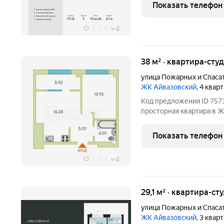
кв.м. выделено под кухо
Показать телефон
+
6
38 м² · квартира-студ
улица Пожарных и Спаса
ЖК Айвазовский
, 4 квар
Код предложения ID 757
просторная квартира в Ж
свободная планировка. У
и инфраструктурой. В п
Показать телефон
рестораны,
+
9
29,1 м² · квартира-ст
улица Пожарных и Спаса
ЖК Айвазовский
, 3 квар