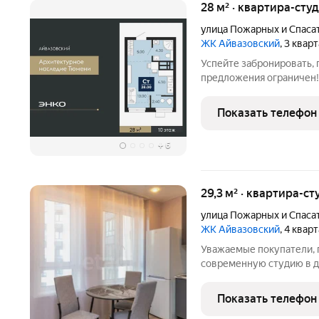
28 м² · квартира-студ
улица Пожарных и Спаса
ЖК Айвазовский
, 3 квар
Успейте забронировать, 
предложения ограничен! 
ваша экономия составит 
мы вам все подробно рас
Показать телефон
студия с
+
6
29,3 м² · квартира-ст
улица Пожарных и Спаса
ЖК Айвазовский
, 4 квар
Уважаемые покупатели,
современную студию в 
Тюмени (5-й заречный) -
Шикарная для студии пла
Показать телефон
зона кухни, гостиная