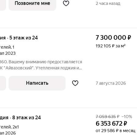
нную зону. Все окна выходят на одну
Позвоните мне
2 часа назад
7 300 000
₽
ия · 5 этаж из 24
192 105 ₽ за м²
телей
,
1
тал 2023
360. Вашему вниманию предоставляется
К "Айвазовский". Утепленная лоджия и
никальный проект со своей архитектурой
ешей доступности различные кофейни,
Написать
7 августа 2026
7 059 635
₽
–10%
удия · 8 этаж из 24
6 353 672
₽
телей
,
2к1
от 29 586 ₽ в месяц
тал 2026