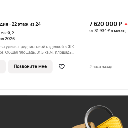
7 620 000
₽
удия · 22 этаж из 24
от 31 934 ₽ в месяц
телей
,
2
тал 2026
-студия с предчистовой отделкой в ЖК
е. Общая площадь: 31.5 кв.м., площадь
которых 10.3 кв.м. выделено под кухонную
а одну сторону. В квартире один
Позвоните мне
2 часа назад
Ж