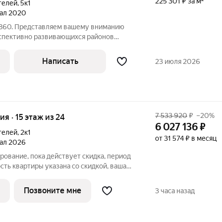
225 301 ₽ за м²
телей
,
5к1
тал 2020
9860. Представляем вашему вниманию
рспективно развивающихся районов
, насыщенная жилая среда и будущая
Написать
23 июля 2026
7 533 920
₽
–20%
ия · 15 этаж из 24
6 027 136
₽
телей
,
2к1
от 31 574 ₽ в месяц
тал 2026
ование, пока действует скидка, период
сть квартиры указана со скидкой, ваша
,784 руб. Информация по телефону, наши
ажут. 1-комн. квартира-студия с
Позвоните мне
3 часа назад