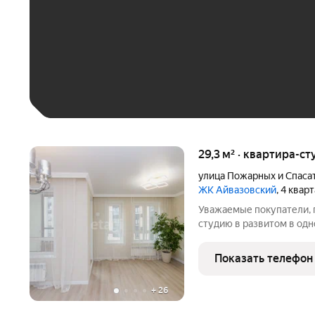
До 30 тыс. ₽
До 50 тыс. ₽
До 70 тыс. ₽
Больше 100 тыс. ₽
29,3 м² · квартира-ст
улица Пожарных и Спаса
ЖК Айвазовский
, 4 квар
Уважаемые покупатели,
студию в развитом в од
города Тюмени (5-й заре
Замечательная студия в 
Показать телефон
отдельно
+
26