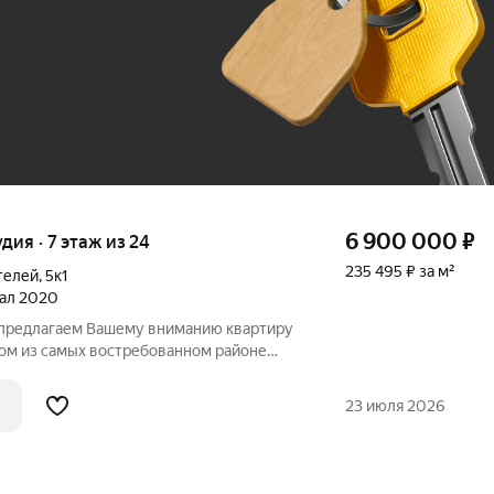
До 100 тыс. ₽
6 900 000
₽
удия · 7 этаж из 24
235 495 ₽ за м²
телей
,
5к1
тал 2020
 предлагаем Вашему вниманию квартиру
ном из самых востребованном районе
чный) - Айвазовский ЖК премиум класса.
квартире выделена отдельно зона кухни,
23 июля 2026