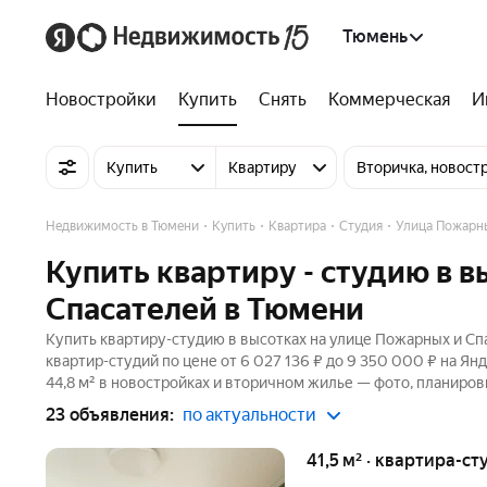
Тюмень
Новостройки
Купить
Снять
Коммерческая
И
Купить
Квартиру
Вторичка, новост
Недвижимость в Тюмени
Купить
Квартира
Студия
Улица Пожарны
Купить квартиру - студию в 
Спасателей в Тюмени
Купить квартиру-студию в высотках на улице Пожарных и Сп
квартир-студий по цене от 6 027 136 ₽ до 9 350 000 ₽ на Я
44,8 м² в новостройках и вторичном жилье — фото, планиров
23 объявления:
по актуальности
41,5 м² · квартира-ст