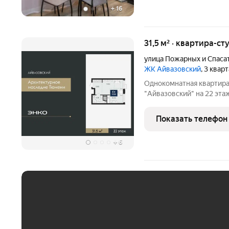
+
16
31,5 м² · квартира-ст
улица Пожарных и Спаса
ЖК Айвазовский
, 3 квар
Однокомнатная квартира
"Айвазовский" на 22 этаж
гостиной 21.3 кв.м., из 
зону. Все окна выходят н
Показать телефон
+
6
ЕЖЕМЕСЯЧНЫЙ ПЛАТЁ