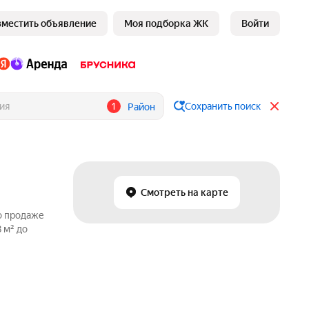
зместить объявление
Моя подборка ЖК
Войти
1
Сохранить поиск
Район
Смотреть на карте
о продаже
 м² до