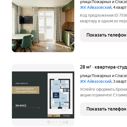
улица Пожарных и Спаса
ЖК Айвазовский
, 4 квар
Код предложения ID 75
квартиру в одном из пе
Тюмени 5 Заречный. Жилой комплекс «Айвазовский» это дома с
авторской архитектурой
Показать телефон
городская набережная,
+
15
28 м² · квартира-студ
улица Пожарных и Спаса
ЖК Айвазовский
, 3 квар
Успейте оформить бронир
акции ограничен! Стоимо
экономия составит 1,506
менеджеры вам все расск
Показать телефон
+
6