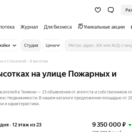
Ра
потека
Журнал
Для бизнеса
Уникальные акции
ройки
Студия
Цена
х и Спасателей
В высотках
высотках на улице Пожарных и
асателей в Тюмени — 23 объявления от агентств и собственников п
ндекс Недвижимости. В нашем каталоге предложения площадью от 28
ки и характеристики.
9 350 000
₽
удия · 12 этаж из 23