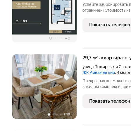
Успейте забронировать 
ограничен! Стоимость кв
экономия составит 705,
вам все подробно расск
Показать телефон
квартира-студия с пред
+
6
29,7 м² · квартира-ст
улица Пожарных и Спаса
ЖК Айвазовский
, 4 квар
Прекрасная возможность
в жилом комплексе прем
студия с современным р
высококачественных мат
Показать телефон
вы найдете уютную гос
+
18