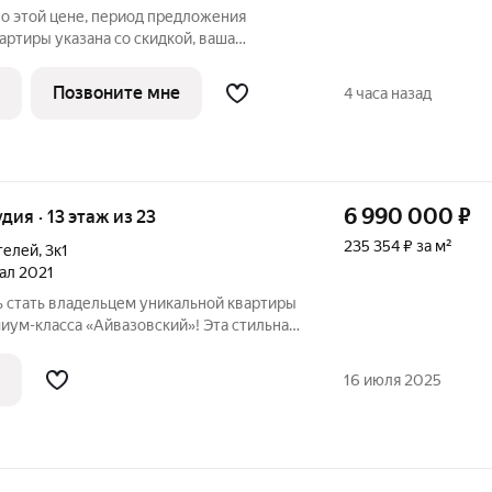
по этой цене, период предложения
артиры указана со скидкой, ваша
963 руб. Информация по телефону, мы
ажем. Продается однокомнатная
Позвоните мне
4 часа назад
чистовой
6 990 000
₽
удия · 13 этаж из 23
235 354 ₽ за м²
телей
,
3к1
тал 2021
 стать владельцем уникальной квартиры
иум-класса «Айвазовский»! Эта стильная
емонтом выполнена из
ериалов и идеально зонирована: здесь
16 июля 2025
тиную