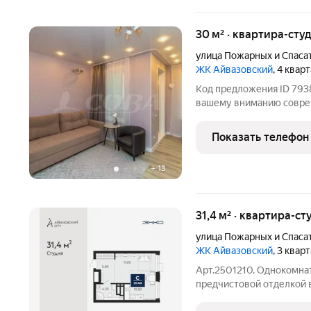
30 м² · квартира-студ
улица Пожарных и Спаса
ЖК Айвазовский
, 4 квар
Код предложения ID 793
вашему вниманию совре
развивающемся районе города Тюмени
комплекс «Айвазовский»
Показать телефон
продуманной планировко
+
13
31,4 м² · квартира-ст
улица Пожарных и Спаса
ЖК Айвазовский
, 3 квар
Apт.2501210. Однокомнат
предчистовой отделкой в
площадь: 31.4 кв.м., площ