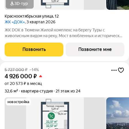
3D-тур
Краснооктябрьская улица
,
12
ЖК «ДОК»
, 3 квартал 2026
ЖК DOK в Тюмени Жилой комплекс на берегу Туры с
живописным видом на реку, Мост влюбленных и исторический
центр. Уникальный проект Это первый в Тюмени проект с
принципиально новой организацией общественных зон. Три
Позвонить
Позвоните мне
лепестка здания сходятся в большое
5 727 000
₽
–14%
4 926 000
₽
от 20 573 ₽ в месяц
32,6 м²
квартира-студия
21 этаж из 24
новостройка