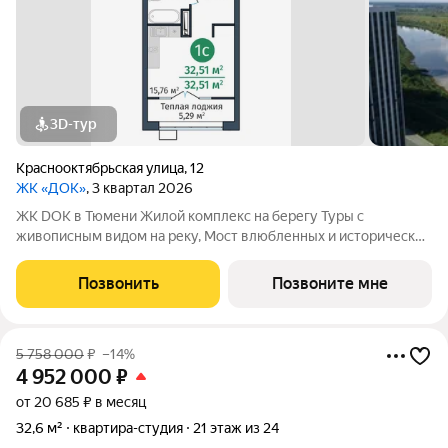
3D-тур
Краснооктябрьская улица
,
12
ЖК «ДОК»
, 3 квартал 2026
ЖК DOK в Тюмени Жилой комплекс на берегу Туры с
живописным видом на реку, Мост влюбленных и исторический
центр. Уникальный проект Это первый в Тюмени проект с
принципиально новой организацией общественных зон. Три
Позвонить
Позвоните мне
лепестка здания сходятся в большое
5 758 000
₽
–14%
4 952 000
₽
от 20 685 ₽ в месяц
32,6 м²
квартира-студия
21 этаж из 24