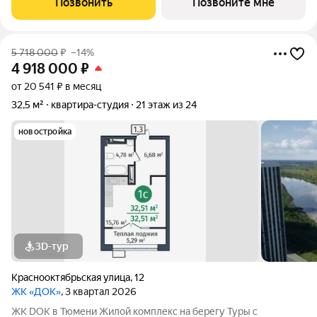
Позвонить
Позвоните мне
лепестка здания сходятся в большое
5 718 000
₽
–14%
4 918 000
₽
от 20 541 ₽ в месяц
32,5 м²
квартира-студия
21 этаж из 24
новостройка
3D-тур
Краснооктябрьская улица
,
12
ЖК «ДОК»
, 3 квартал 2026
ЖК DOK в Тюмени Жилой комплекс на берегу Туры с