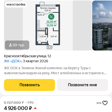
новостройка
3D-тур
Краснооктябрьская улица
,
12
ЖК «ДОК»
, 3 квартал 2026
ЖК DOK в Тюмени Жилой комплекс на берегу Туры с
живописным видом на реку, Мост влюбленных и исторический
центр. Уникальный проект Это первый в Тюмени проект с
принципиально новой организацией общественных зон. Три
Позвонить
Позвоните мне
лепестка здания сходятся в большое
5 727 000
₽
–14%
4 926 000
₽