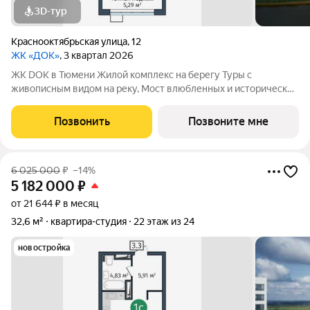
3D-тур
Краснооктябрьская улица
,
12
ЖК «ДОК»
, 3 квартал 2026
ЖК DOK в Тюмени Жилой комплекс на берегу Туры с
живописным видом на реку, Мост влюбленных и исторический
центр. Уникальный проект Это первый в Тюмени проект с
принципиально новой организацией общественных зон. Три
Позвонить
Позвоните мне
лепестка здания сходятся в большое
6 025 000
₽
–14%
5 182 000
₽
от 21 644 ₽ в месяц
32,6 м²
квартира-студия
22 этаж из 24
новостройка