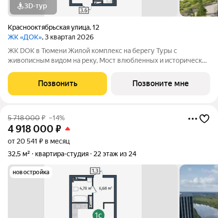
3D-тур
Краснооктябрьская улица
,
12
ЖК «ДОК»
, 3 квартал 2026
ЖК DOK в Тюмени Жилой комплекс на берегу Туры с
живописным видом на реку, Мост влюбленных и исторический
центр. Уникальный проект Это первый в Тюмени проект с
принципиально новой организацией общественных зон. Три
Позвонить
Позвоните мне
лепестка здания сходятся в большое
5 718 000
₽
–14%
4 918 000
₽
от 20 541 ₽ в месяц
32,5 м²
квартира-студия
22 этаж из 24
новостройка