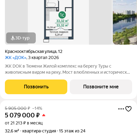
3D-тур
Краснооктябрьская улица
,
12
ЖК «ДОК»
, 3 квартал 2026
ЖК DOK в Тюмени Жилой комплекс на берегу Туры с
живописным видом на реку, Мост влюбленных и исторический
центр. Уникальный проект Это первый в Тюмени проект с
принципиально новой организацией общественных зон. Три
Позвонить
Позвоните мне
лепестка здания сходятся в большое
5 905 000
₽
–14%
5 079 000
₽
от 21 213 ₽ в месяц
32,6 м²
квартира-студия
15 этаж из 24