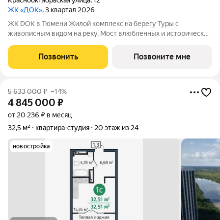
Краснооктябрьская улица
,
12
ЖК «ДОК»
, 3 квартал 2026
ЖК DOK в Тюмени Жилой комплекс на берегу Туры с
живописным видом на реку, Мост влюбленных и исторический
центр. Уникальный проект Это первый в Тюмени проект с
принципиально новой организацией общественных зон. Три
Позвонить
Позвоните мне
лепестка здания сходятся в большое
5 633 000
₽
–14%
4 845 000
₽
от 20 236 ₽ в месяц
32,5 м²
квартира-студия
20 этаж из 24
новостройка