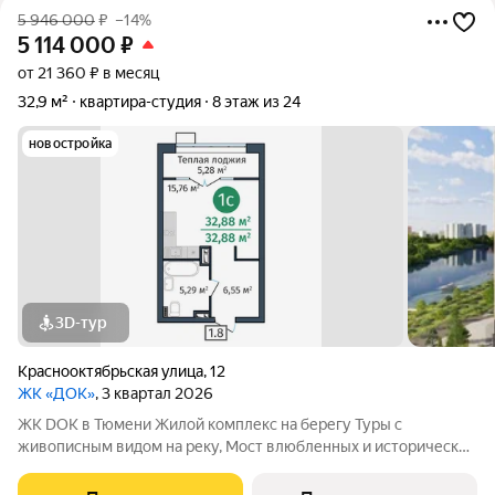
5 946 000
₽
–14%
5 114 000
₽
от 21 360 ₽ в месяц
32,9 м²
квартира-студия
8 этаж из 24
новостройка
3D-тур
Краснооктябрьская улица
,
12
ЖК «ДОК»
, 3 квартал 2026
ЖК DOK в Тюмени Жилой комплекс на берегу Туры с
живописным видом на реку, Мост влюбленных и исторический
центр. Уникальный проект Это первый в Тюмени проект с
принципиально новой организацией общественных зон. Три