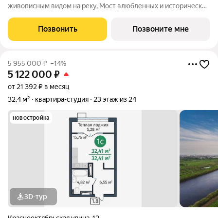
живописным видом на реку, Мост влюбленных и исторический
центр. Уникальный проект Это первый в Тюмени проект с
принципиально новой организацией общественных зон. Три
Позвонить
Позвоните мне
лепестка здания сходятся в большое
5 955 000
₽
–14%
5 122 000
₽
от 21 392 ₽ в месяц
32,4 м²
квартира-студия
23 этаж из 24
новостройка
3D-тур