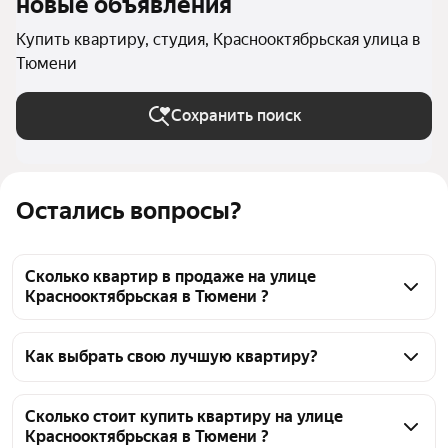
новые объявления
Купить квартиру, студия, Краснооктябрьская улица в
Тюмени
Сохранить поиск
Остались вопросы?
Сколько квартир в продаже на улице
Краснооктябрьская в Тюмени ?
На Яндекс Недвижимости в продаже на улице 
Краснооктябрьская в Тюмени 33 квартиры 33 
Как выбрать свою лучшую квартиру?
объявления от застройщиков
Чтобы купить квартиру - студию c 3D-туром на 
улице Краснооктябрьская, воспользуйтесь 
Сколько стоит купить квартиру на улице
Краснооктябрьская в Тюмени ?
тепловой картой для оценки инфраструктуры и 