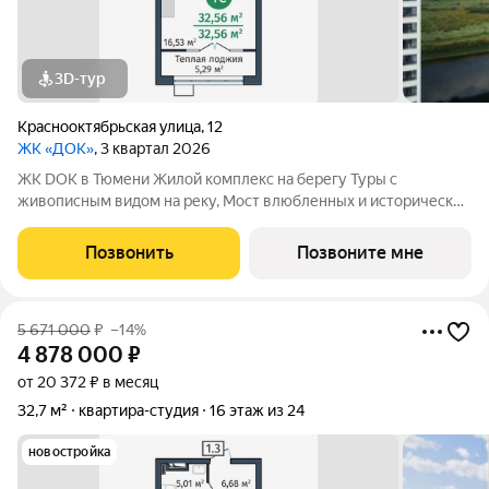
3D-тур
Краснооктябрьская улица
,
12
ЖК «ДОК»
, 3 квартал 2026
ЖК DOK в Тюмени Жилой комплекс на берегу Туры с
живописным видом на реку, Мост влюбленных и исторический
центр. Уникальный проект Это первый в Тюмени проект с
принципиально новой организацией общественных зон. Три
Позвонить
Позвоните мне
лепестка здания сходятся в большое
5 671 000
₽
–14%
4 878 000
₽
от 20 372 ₽ в месяц
32,7 м²
квартира-студия
16 этаж из 24
новостройка