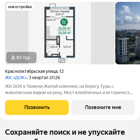
новостройка
3D-тур
Краснооктябрьская улица
,
12
ЖК «ДОК»
, 3 квартал 2026
ЖК DOK в Тюмени Жилой комплекс на берегу Туры с
живописным видом на реку, Мост влюбленных и исторический
центр. Уникальный проект Это первый в Тюмени проект с
принципиально новой организацией общественных зон. Три
Позвонить
Позвоните мне
лепестка здания сходятся в большое
Сохраняйте поиск и не упускайте