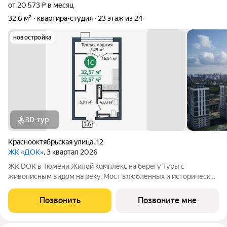
от 20 573 ₽ в месяц
32,6 м²
квартира-студия
23 этаж из 24
новостройка
3D-тур
Краснооктябрьская улица
,
12
ЖК «ДОК»
, 3 квартал 2026
ЖК DOK в Тюмени Жилой комплекс на берегу Туры с
живописным видом на реку, Мост влюбленных и исторический
центр. Уникальный проект Это первый в Тюмени проект с
принципиально новой организацией общественных зон. Три
Позвонить
Позвоните мне
лепестка здания сходятся в большое