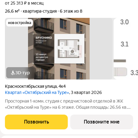
от 25 313 ₽ в месяц
26,6 м²
квартира-студия
6 этаж из 8
новостройка
3D-тур
Краснооктябрьская улица
,
4к4
Квартал «Октябрьский на Туре»
, 3 квартал 2026
Просторная 1-комн. студия с предчистовой отделкой в ЖК
«Октябрьский на Туре» на 6 этаже. Общая площадь: 26.56 кв.м.,
площадь гостиной 20.95 кв.м., из которых 5.73 кв.м. выделено
под кухонную зону. Все окна выходят на одну сторону. В
Позвонить
Позвоните мне
квартире один