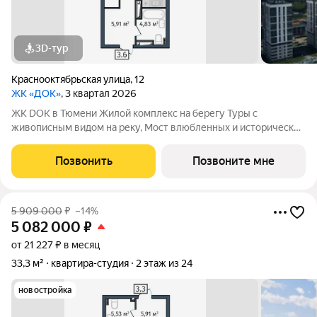
3D-тур
Краснооктябрьская улица
,
12
ЖК «ДОК»
, 3 квартал 2026
ЖК DOK в Тюмени Жилой комплекс на берегу Туры с
живописным видом на реку, Мост влюбленных и исторический
центр. Уникальный проект Это первый в Тюмени проект с
принципиально новой организацией общественных зон. Три
Позвонить
Позвоните мне
лепестка здания сходятся в большое
5 909 000
₽
–14%
5 082 000
₽
от 21 227 ₽ в месяц
33,3 м²
квартира-студия
2 этаж из 24
новостройка