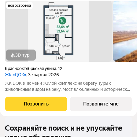
новостройка
3D-тур
Краснооктябрьская улица
,
12
ЖК «ДОК»
, 3 квартал 2026
ЖК DOK в Тюмени Жилой комплекс на берегу Туры с
живописным видом на реку, Мост влюбленных и исторический
центр. Уникальный проект Это первый в Тюмени проект с
принципиально новой организацией общественных зон. Три
Позвонить
Позвоните мне
лепестка здания сходятся в большое
Сохраняйте поиск и не упускайте