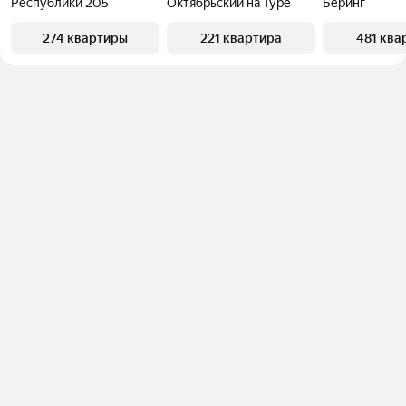
Республики 205
Октябрьский на Туре
Беринг
274 квартиры
221 квартира
481 ква