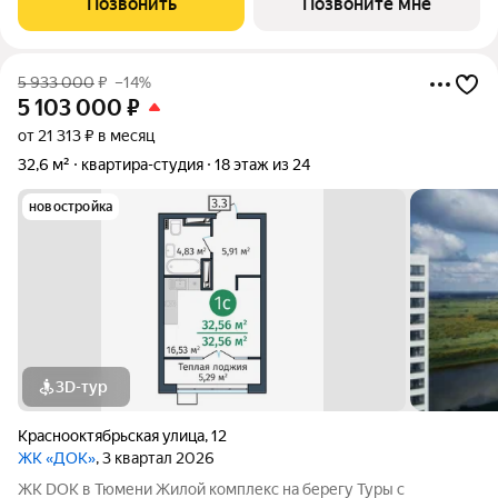
Позвонить
Позвоните мне
лепестка здания сходятся в большое
5 933 000
₽
–14%
5 103 000
₽
от 21 313 ₽ в месяц
32,6 м²
квартира-студия
18 этаж из 24
новостройка
3D-тур
Краснооктябрьская улица
,
12
ЖК «ДОК»
, 3 квартал 2026
ЖК DOK в Тюмени Жилой комплекс на берегу Туры с