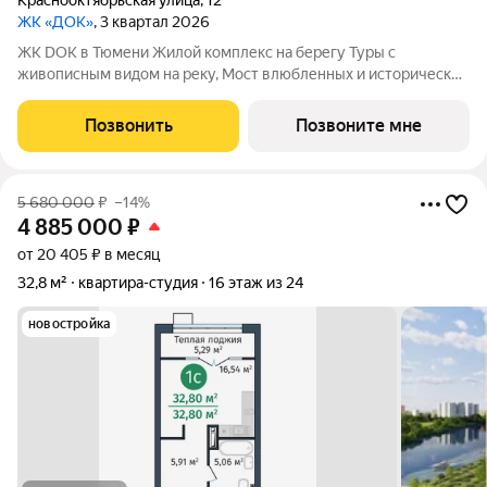
Краснооктябрьская улица
,
12
ЖК «ДОК»
, 3 квартал 2026
ЖК DOK в Тюмени Жилой комплекс на берегу Туры с
живописным видом на реку, Мост влюбленных и исторический
центр. Уникальный проект Это первый в Тюмени проект с
принципиально новой организацией общественных зон. Три
Позвонить
Позвоните мне
лепестка здания сходятся в большое
5 680 000
₽
–14%
4 885 000
₽
от 20 405 ₽ в месяц
32,8 м²
квартира-студия
16 этаж из 24
новостройка