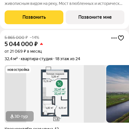
живописным видом на реку, Мост влюбленных и исторический
центр. Уникальный проект Это первый в Тюмени проект с
принципиально новой организацией общественных зон. Три
Позвонить
Позвоните мне
лепестка здания сходятся в большое
5 865 000
₽
–14%
5 044 000
₽
от 21 069 ₽ в месяц
32,4 м²
квартира-студия
18 этаж из 24
новостройка
3D-тур