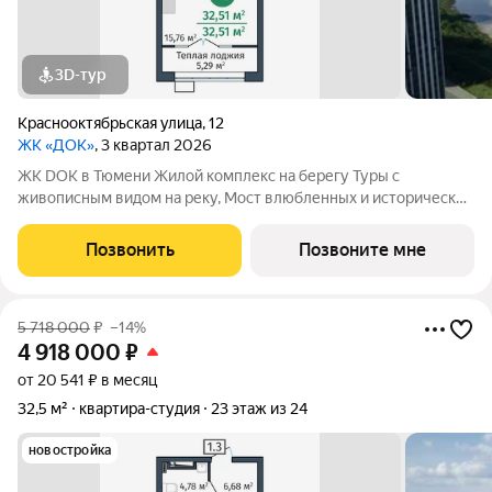
3D-тур
Краснооктябрьская улица
,
12
ЖК «ДОК»
, 3 квартал 2026
ЖК DOK в Тюмени Жилой комплекс на берегу Туры с
живописным видом на реку, Мост влюбленных и исторический
центр. Уникальный проект Это первый в Тюмени проект с
принципиально новой организацией общественных зон. Три
Позвонить
Позвоните мне
лепестка здания сходятся в большое
5 718 000
₽
–14%
4 918 000
₽
от 20 541 ₽ в месяц
32,5 м²
квартира-студия
23 этаж из 24
новостройка