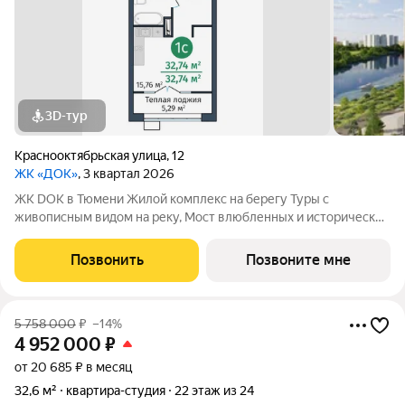
3D-тур
Краснооктябрьская улица
,
12
ЖК «ДОК»
, 3 квартал 2026
ЖК DOK в Тюмени Жилой комплекс на берегу Туры с
живописным видом на реку, Мост влюбленных и исторический
центр. Уникальный проект Это первый в Тюмени проект с
принципиально новой организацией общественных зон. Три
Позвонить
Позвоните мне
лепестка здания сходятся в большое
5 758 000
₽
–14%
4 952 000
₽
от 20 685 ₽ в месяц
32,6 м²
квартира-студия
22 этаж из 24