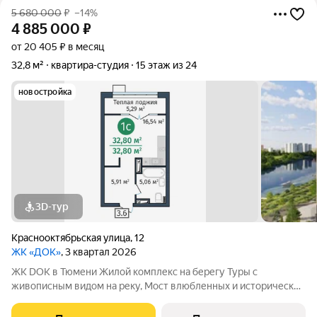
5 680 000
₽
–14%
4 885 000
₽
от 20 405 ₽ в месяц
32,8 м²
квартира-студия
15 этаж из 24
новостройка
3D-тур
Краснооктябрьская улица
,
12
ЖК «ДОК»
, 3 квартал 2026
ЖК DOK в Тюмени Жилой комплекс на берегу Туры с
живописным видом на реку, Мост влюбленных и исторический
центр. Уникальный проект Это первый в Тюмени проект с
принципиально новой организацией общественных зон. Три