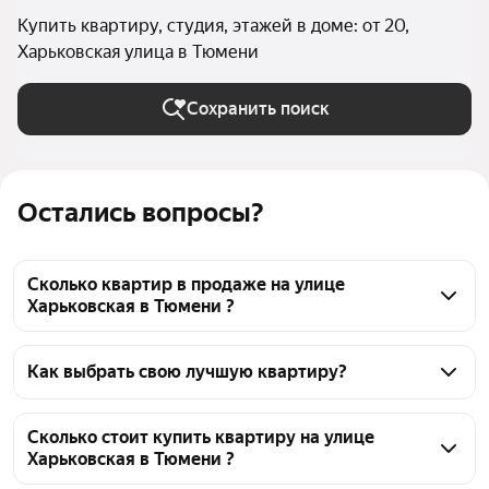
Купить квартиру, студия, этажей в доме: от 20,
Харьковская улица в Тюмени
Сохранить поиск
Остались вопросы?
Сколько квартир в продаже на улице
Харьковская в Тюмени ?
На Яндекс Недвижимости в продаже на улице 
Харьковская в Тюмени 22 квартиры, из них 22 
Как выбрать свою лучшую квартиру?
объявления от агентств
Чтобы купить квартиру - студию в высотках на 
улице Харьковская, воспользуйтесь тепловой 
Сколько стоит купить квартиру на улице
Харьковская в Тюмени ?
картой для оценки инфраструктуры и 