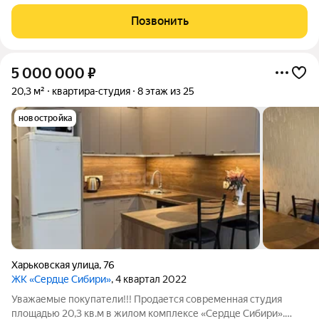
Квартира светлая, уютная, сразу готова к заселению отделка и
оснащение выполнены с заботой о будущих владельцах. Во
Позвонить
дворе оборудованы
5 000 000
₽
20,3 м²
квартира-студия
8 этаж из 25
новостройка
Харьковская улица
,
76
ЖК «Сердце Сибири»
, 4 квартал 2022
Уважаемые покупатели!!! Продается современная студия
площадью 20,3 кв.м в жилом комплексе «Сердце Сибири».