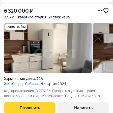
6 320 000
₽
27,6 м²
квартира-студия
21 этаж из 25
новостройка
Харьковская улица
,
72А
ЖК «Сердце Сибири»
, 4 квартал 2024
Код предложения ID 776164. Продается уютная студия в
востребованном жилом комплексе "Сердце Сибири"! Это
идеальное предложение как для комфортного проживания, так
и для успешной сдачи в аренду.В квартире выполнен ремонт,
Позвонить
Написать
который позволяет вам сразу