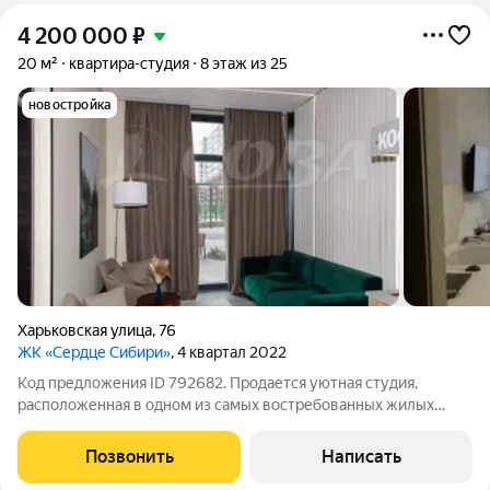
4 200 000
₽
20 м²
квартира-студия
8 этаж из 25
новостройка
Харьковская улица
,
76
ЖК «Сердце Сибири»
, 4 квартал 2022
Код предложения ID 792682. Продается уютная студия,
расположенная в одном из самых востребованных жилых
комплексов города «Сердце Сибири».Это не просто квартира, а
полностью готовое к комфортной жизни пространство,
Позвонить
Написать
созданное с вниманием к каждой