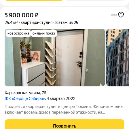
5 900 000
₽
25,4 м²
квартира-студия
8 этаж из 25
новостройка
онлайн показ
Харьковская улица
,
76
ЖК «Сердце Сибири»
, 4 квартал 2022
Продаётся квартира-студия в центре Тюмени. Жилой комплекс
включает восемь домов переменной этажности, на
территории предусмотрены многоуровневые паркинги,
бульвар для пеших прогулок и детский сад. Дома квартального
Позвонить