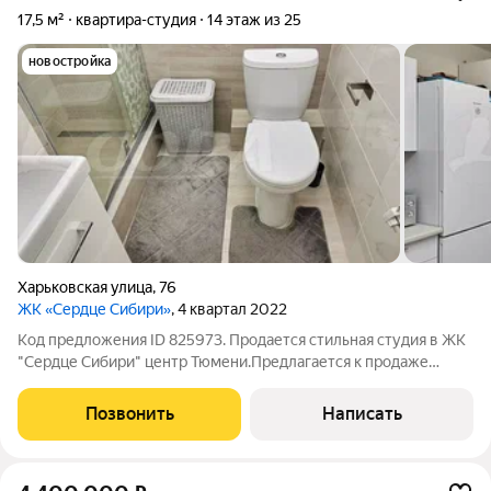
17,5 м²
квартира-студия
14 этаж из 25
новостройка
Харьковская улица
,
76
ЖК «Сердце Сибири»
, 4 квартал 2022
Код предложения ID 825973. Продается стильная студия в ЖК
"Сердце Сибири" центр Тюмени.Предлагается к продаже
уютная квартира-студия площадью 17.46 кв. м. в современном
доме комфорт-класса, расположенном в самом сердце
Позвонить
Написать
Тюмени. Жилой комплекс "Сердце