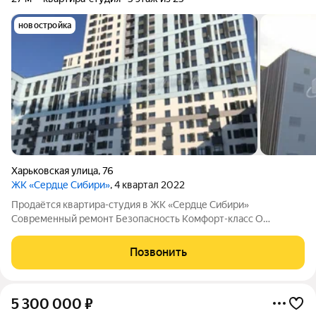
новостройка
Харьковская улица
,
76
ЖК «Сердце Сибири»
, 4 квартал 2022
Продаётся квартира-студия в ЖК «Сердце Сибири»
Современный ремонт Безопасность Комфорт-класс О
квартире Ремонт под чистовую отделку стяжка пола, ровные
стены «под маяк» Коммуникации готовы разводка
Позвонить
электричества и отопления, установлены
5 300 000
₽