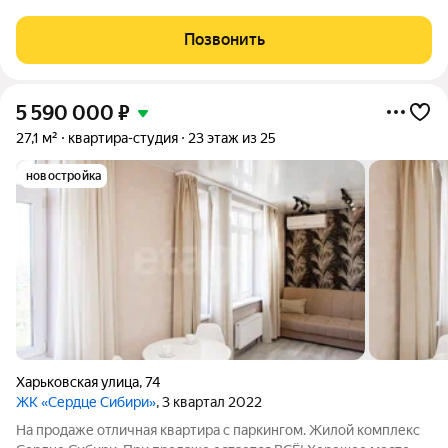
Объект отличается грамотным зонированием на кухонную и
спальную зоны, имеет удобную прихожую и полноценный
Позвонить
санузел. Выполнен качественный
5 590 000
₽
27,1 м²
квартира-студия
23 этаж из 25
новостройка
Харьковская улица
,
74
ЖК «Сердце Сибири»
, 3 квартал 2022
На продаже отличная квартира с паркингом. Жилой комплекс