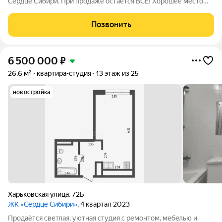
Сердце Сибири. При продаже остается ВСЁ! Хорошее место
для тех, кто ценит комфорт, стиль и безопасность. О
КОМПЛЕКСЕ Жилой комплекс Сердце Сибири расположился в
Позвонить
центре Тюмени в границах улиц 50
6 500 000
₽
26,6 м²
квартира-студия
13 этаж из 25
новостройка
Харьковская улица
,
72Б
ЖК «Сердце Сибири»
, 4 квартал 2023
Прoдаётся светлая, уютная студия с ремонтом, мебeлью и