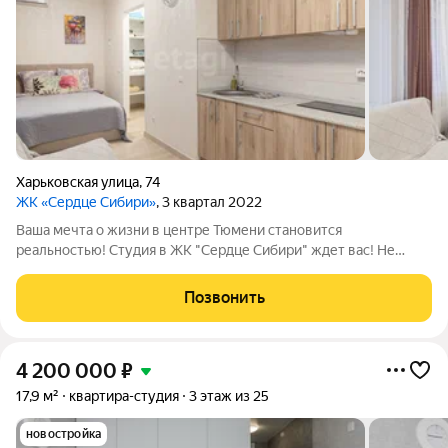
Харьковская улица
,
74
ЖК «Сердце Сибири»
, 3 квартал 2022
Ваша мечта о жизни в центре Тюмени становится
реальностью! Студия в ЖК "Сердце Сибири" ждет вас! Не
упустите уникальный шанс приобрести идеальную квартиру-
студию в одном из самых престижных комплексов Тюмени
Позвонить
"Сердце Сибири"! Этот современный ЖК
4 200 000
₽
17,9 м²
квартира-студия
3 этаж из 25
новостройка