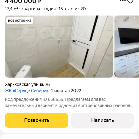
4 400 000
₽
17,4 м²
квартира-студия
15 этаж из 20
новостройка
Харьковская улица
,
76
ЖК «Сердце Сибири»
, 4 квартал 2022
Код предложения ID 658659. Предлагаем для вас
замечательный вариант в одном из востребованных районов
города, до центра 7-10 минут. Теплая, светлая, умная квартира-
студия в новом и современном жилом комплексе "Сердце
Позвонить
Написать
Сибири". Квартира предлагается с