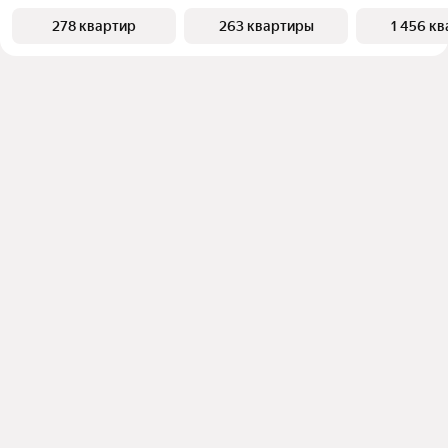
278 квартир
263 квартиры
1 456 к