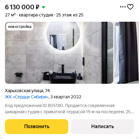
6 130 000
₽
27 м²
квартира-студия
25 этаж из 25
новостройка
Харьковская улица
,
74
ЖК «Сердце Сибири»
, 3 квартал 2022
Код предложения ID 805180. Продается современная
шикарная студия с приватной террасой 19 м на последнем, 25-
м этаже элитного ЖК "Сердце Сибири". В квартире выполнен
хороший, качественный ремонт. При продаже остается вся
Позвонить
Написать
мебель и техника.Жилой