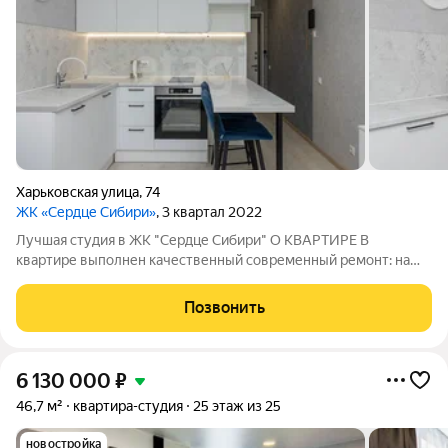
Харьковская улица
,
74
ЖК «Сердце Сибири»
, 3 квартал 2022
Лучшая студия в ЖК "Сердце Сибири" О КВАРТИРЕ В
квартире выполнен качественный современный ремонт: на
полу ламинат, на стенах светлые обои, сан узел выложен
керамогранитом. При продаже в квартире всё остаётся,
Позвонить
включая кондиционер: кухонный гарнитур
6 130 000
₽
46,7 м²
квартира-студия
25 этаж из 25
новостройка