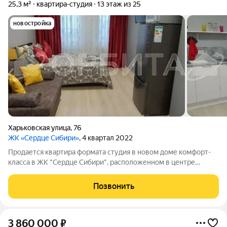
25,3 м²
квартира-студия
13 этаж из 25
новостройка
Харьковская улица
,
76
ЖК «Сердце Сибири»
, 4 квартал 2022
Продается квартира формата студия в новом доме комфорт-
класса в ЖК "Сердце Сибири", расположенном в центре
Тюмени. О квартире: Площадь: 25.3 кв.м. Современный ремонт.
Формат студия: просторная кухня-гостиная с увеличенными
Позвонить
окнами, что обеспечивает
3 860 000
₽