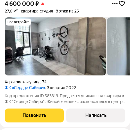
4 600 000
₽
27,6 м²
квартира-студия
8 этаж из 25
новостройка
Харьковская улица
,
74
ЖК «Сердце Сибири»
, 3 квартал 2022
Код предложения ID 583319. Продается уникальная квартира в
ЖК "Сердце Сибири". Жилой комплекс расположился в центре
Тюмени в границах улиц 50 лет Октября-Пермякова-
Харьковская. Проект комплекса включает 8 домов
Позвонить
Написать
переменной этажности с многоуровневыми