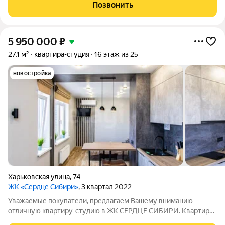
парадные и функциональные дворы - со спортивными и
Позвонить
детскими площадками для разных возрастов,
5 950 000
₽
27,1 м²
квартира-студия
16 этаж из 25
новостройка
Харьковская улица
,
74
ЖК «Сердце Сибири»
, 3 квартал 2022
Уважаемые покупатели, предлагаем Вашему вниманию
отличную квартиру-студию в ЖК СЕРДЦЕ СИБИРИ. Квартира
оптимальной площади, удобно зонирована на зону кухни, и