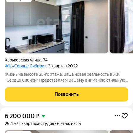
Харьковская улица
,
74
ЖК «Сердце Сибири»
, 3 квартал 2022
Жизнь на высоте 25-го этажа. Ваша новая реальность в ЖК
"Сердце Сибири" Представляем Вашему вниманию стильную
студию в элитном ЖК города "Сердце Сибири". Это
премиальное расположение в центре города, в шаге от
Позвонить
деловых кварталов, торговых центров,
6 200 000
₽
25,4 м²
квартира-студия
6 этаж из 25