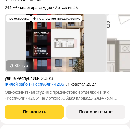
от 21 625 ₽ в месяц
24,1 м²
квартира-студия
7 этаж из 25
новостройка
последнее предложение
3D-тур
улица Республики
,
205к3
Жилой район «Республики 205»
, 1 квартал 2027
Однокомнатная студия с предчистовой отделкой в ЖК
«Республики 205" на 7 этаже. Общая площадь: 24.14 кв.м.,
площадь гостиной 18.5 кв.м., из которых 5 кв.м. выделено под
кухонную зону. Все окна выходят на одну сторону. В квартире
Позвонить
Позвоните мне
один балкон, один