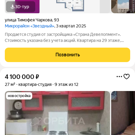
3D-тур
улица Тимофея Чаркова
,
93
Микрорайон «Звездный»
, 3 квартал 2025
Продается студия от застройщика «Страна Девелопмент».
Стоимость указана без учета акций. Квартира на 29 этаже,
площадь квартиры 29 кв. м. Сдача в 3 квартале 2025 года.
Четыре 32-этажные башни со смещенными осями,
Позвонить
объединенные общим стилобатом. На
4 100 000
₽
27 м²
квартира-студия
9 этаж из 12
новостройка