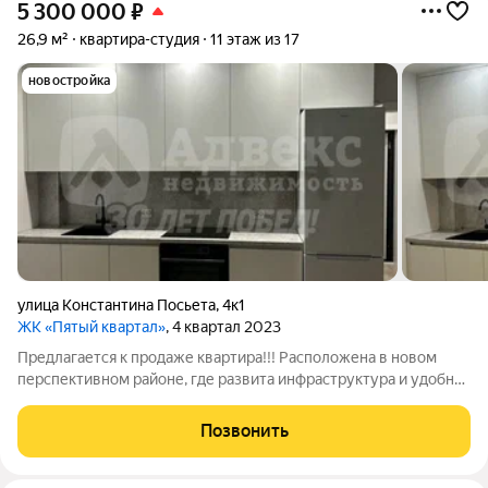
5 300 000
₽
26,9 м²
квартира-студия
11 этаж из 17
новостройка
улица Константина Посьета
,
4к1
ЖК «Пятый квартал»
, 4 квартал 2023
Предлагается к продаже квартира!!! Расположена в новом
перспективном районе, где развита инфраструктура и удобная
транспортная доступность. Рядом школа и детский сад. В
квартире выполнен качественный ремонт в современном
Позвонить
стиле, который создает уютную