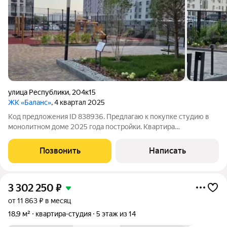
улица Республики
,
204к15
ЖК «Баланс»
, 4 квартал 2025
Код предложения ID 838936. Предлагаю к покупке студию в
монолитном доме 2025 года постройки. Квартира
расположена на 10-м этаже. Окна выходят во двор, что
гарантирует тишину и отсутствие шума с дороги.В квартире
Позвонить
Написать
можно воплотить любые дизайнерские
3 302 250
₽
от 11 863 ₽ в месяц
18,9 м²
квартира-студия
5 этаж из 14