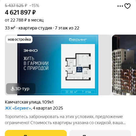
5 437 525
₽
–15%
4 621 897
₽
от 22 788 ₽ в месяц
33 м²
квартира-студия
7 этаж из 22
новостройка
3D-тур
Камчатская улица
,
109к1
ЖК «Беринг»
, 4 квартал 2025
Торопитесь забронировать на этих условиях, предложение
ограничено! Стоимость квартиры указана со скидкой, ваша
экономия составит 815,628 руб. Звоните, мы вам все подробно
расскажем. Просторная 1-комн. квартира-студия с