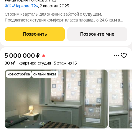
улица Юрия Рогачева
,
11к2
ЖК «Чаркова 72»
, 2 квартал 2025
Строим кварталы для жизни с заботой о будущем.
Предлагается студия комфорт-класса площадью 24.6 кв.м в
корпусе Чаркова 72, корпус 1.2КВ на 6-м этаже, в жилом
комплексе "Чаркова 72".Выбирайте свое место для
Позвонить
Позвоните мне
счастливой жизни: от уютной студии до
5 000 000
₽
30 м²
квартира-студия
5 этаж из 15
новостройка
онлайн показ