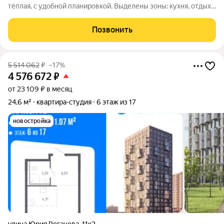
тёплая, с удобной планировкой. Выделены зоны: кухня, отдых,
работа, сон. Остаётся кухня с техникой, кондиционер,
шкафкупе. Лоджия 7 кв. м с тонировкой летом не жарко.
Позвонить
Фильтры для
5 514 062
₽
–17%
4 576 672
₽
от 23 109 ₽ в месяц
24,6 м²
квартира-студия
6 этаж из 17
новостройка