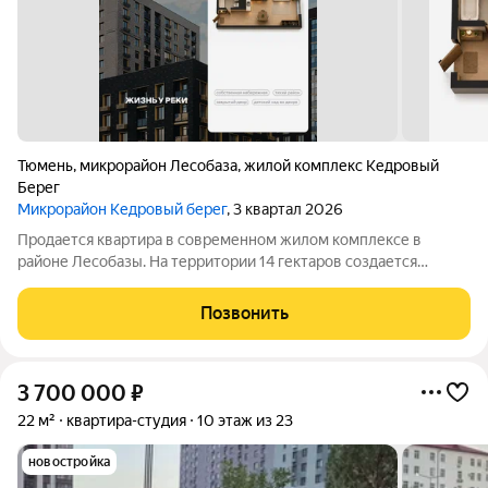
Тюмень
,
микрорайон Лесобаза
,
жилой комплекс Кедровый
Берег
Микрорайон Кедровый берег
, 3 квартал 2026
Продается квартира в современном жилом комплексе в
районе Лесобазы. На территории 14 гектаров создается
современный социокультурный кластер с 8 домами комфорт-
класса высотой от 5 до 25 этажей, собственным детским садом
Позвонить
и благоустроенной набережной.
3 700 000
₽
22 м²
квартира-студия
10 этаж из 23
новостройка