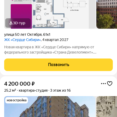
3D-тур
улица 50 лет Октября
,
61к1
ЖК «Сердце Сибири»
, 4 квартал 2027
Новая квартира в ЖК «Сердце Сибири» напрямую от
федерального застройщика «Страна Девелопмент».
Финансовый партнер банк «ДОМ.РФ». Продается студия
площадью 30,7 кв. м. на 3 этаже от застройщика Страна
Позвонить
Девелопмент Жилой комплекс «Сердце Сибири» это
4 200 000
₽
25,2 м²
квартира-студия
3 этаж из 16
новостройка