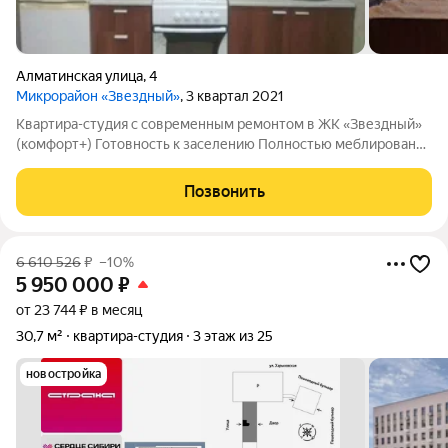
Алматинская улица
,
4
Микрорайон «Звездный»
, 3 квартал 2021
Квартира-студия с современным ремонтом в ЖК «Звездный»
(комфорт+) Готовность к заселению Полностью меблирована,
вся техника остается. Ремонт. Безопасность и комфорт
Закрытая охраняемая территория. Круглосуточное
Позвонить
видеонаблюдение. Инфраструктура
6 610 526
₽
–10%
5 950 000
₽
от 23 744 ₽ в месяц
30,7 м²
квартира-студия
3 этаж из 25
новостройка