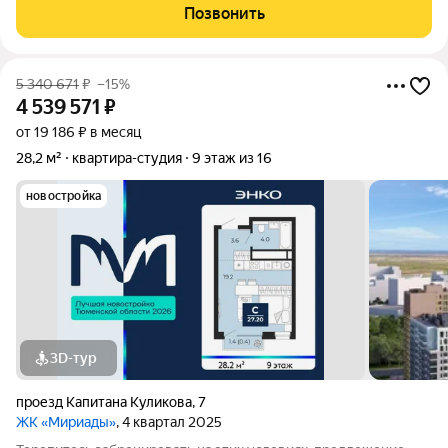
групп, безопасное покрытие площадок. Вблизи
Позвонить
продовольственные магазины,
5 340 671
₽
–15%
4 539 571
₽
от 19 186 ₽ в месяц
28,2 м²
квартира-студия
9 этаж из 16
новостройка
3D-тур
проезд Капитана Куликова
,
7
ЖК «Мириады»
, 4 квартал 2025