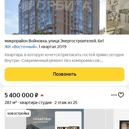
микрорайон Войновка
,
улица Энергостроителей
,
6к1
ЖК «Восточный»
, 1 квартал 2019
Квартира, в которую хочется пригласить гостей прямо сегодня
Внутри:- Современный ремонт без компромиссов:
качественные материалы- Два лифта грузовой и
пассажирский, чтобы переезд и доставка покупок проходили
Позвонить
без хлопот. - Подъезд с характером
5 400 000
₽
28,1 м²
квартира-студия
2 этаж из 25
новостройка