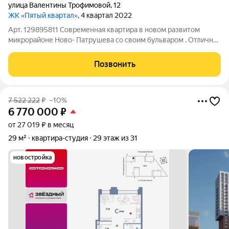
улица Валентины Трофимовой
,
12
ЖК «Пятый квартал»
, 4 квартал 2022
Арт. 129895811 Современная квартира в новом развитом
микрорайоне Ново- Патрушева со своим бульваром . Отличная
транспортная доступность по ТКАД во все Микрорайоны, до
ВУЗов. Квартира не требует вложений. Отличный ремонт.
Позвонить
Квартира полностью
7 522 222
₽
–10%
6 770 000
₽
от 27 019 ₽ в месяц
29 м²
квартира-студия
29 этаж из 31
новостройка