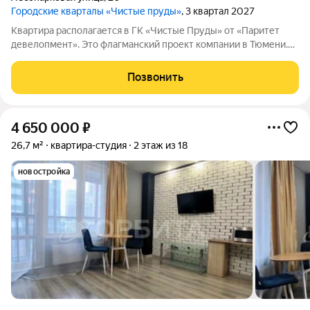
Городские кварталы «Чистые пруды»
, 3 квартал 2027
Квартира располагается в ГК «Чистые Пруды» от «Паритет
девелопмент». Это флагманский проект компании в Тюмени.
Расположение вдали от шумных улиц и оживленного центра
создает ощущение жизни на природе и окружает тишиной и
Позвонить
спокойствием. Есть вся
4 650 000
₽
26,7 м²
квартира-студия
2 этаж из 18
новостройка