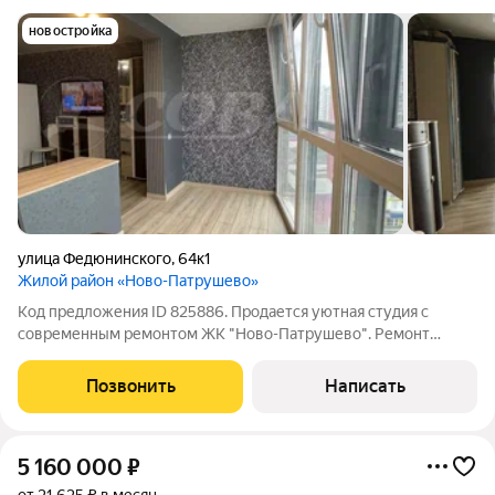
новостройка
улица Федюнинского
,
64к1
Жилой район «Ново-Патрушево»
Код предложения ID 825886. Продается уютная студия с
современным ремонтом ЖК "Ново-Патрушево". Ремонт
сделан в нейтральных тонах, все гармонично сочетается.
Балкон утеплен и обшит, теплый пол, панорамное остекление.
Позвонить
Написать
При продаже остается вся мебель.
5 160 000
₽