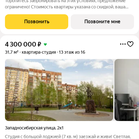
Торопитесь забронировать на этих условиях, предложение
ограничено! Стоимость квартиры указана со скидкой, ваша
экономия составит 801,100 руб. Информация по телефону, мы
вам все подробно расскажем. Однокомнатная квартира-студия
Позвонить
Позвоните мне
с предчистовой отделкой
4 300 000
₽
31,7 м²
квартира-студия
13 этаж из 16
Западносибирская улица
,
2к1
Студия с большой лоджией (7 кв. м) заезжай и живи! Светлая,