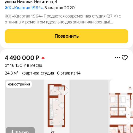
улица Николая Никитина
,
4
ЖК «Квартал 1964»
, 3 квартал 2020
ЖК «Квартал 1964» Продается современная студия (27 м) с
отличным ремонтом идеально для жизни или аренды!
Расположена в престижном районе «Ново-Патрушево» месте,
где комфорт сочетается с развитой инфраструктурой. Плюсы
Позвонить
этой квартиры: Удобная и
4 490 000
₽
от 16 130 ₽ в месяц
24,3 м²
квартира-студия
6 этаж из 14
новостройка
3D-тур