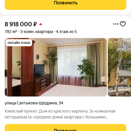
во дворе дома детский сад № 135, строится новая школа.
Позвонить
Состояние квартиры
8 918 000
₽
78,1 м²
3-комн. квартира
4 этаж из 5
онлайн показ
улица Салтыкова-Щедрина
,
34
Киевский проект. Дом из красного кирпича. 3х-комнатная
неторцевая (в середине дома) квартира с большими
комнатами правильной формы, толстыми кирпичными
стенами и широкими мраморными подоконниками.
Позвонить