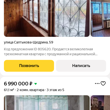
улица Салтыкова-Щедрина
,
59
Код предложения ID 805620. Продается великолепная
трехкомнатная квартира с продуманной и рациональной
планировкой, расположенная в самом центре города! Это
идеальное место для комфортной жизни, где все необходимое
Позвонить
Написать
находится в шаговой доступности. В
6 990 000
₽
61,1 м²
2-комн. квартира
3 этаж из 5