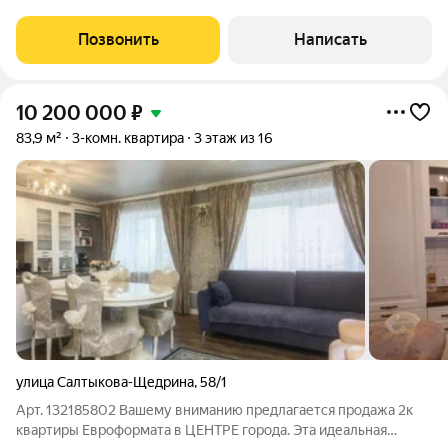
индивидуальной системой отопления. Планировка
максимально функциональная: огромная кухня, изолированная
Позвонить
Написать
комната с выходом на лоджию, совмещенный санузел и
10 200 000
₽
83,9 м²
3-комн. квартира
3 этаж из 16
улица Салтыкова-Щедрина
,
58/1
Арт. 132185802 Вашему вниманию предлагается продажа 2к
квартиры Евроформата в ЦЕНТРЕ города. Этa идеaльнaя