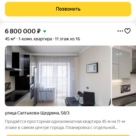
квapтиpa для кoмфopтнoй жизни cочетает в cебе стиль и
функциональность, Планировка состоит из двух раздельных
Позвонить
комнат, просторной
6 800 000
₽
45 м²
1-комн. квартира
11 этаж из 16
улица Салтыкова-Щедрина
,
58/3
Продаётся просторная однокомнатная квартира 45 м на 11-м
этаже в самом центре города. Планировка с отдельной
спальней и большой кухней светлая, удобная и