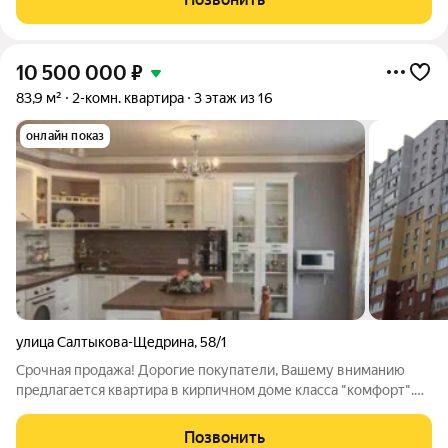
Перепланировка по совмещению санузла узаконена.
10 500 000
₽
83,9 м²
2-комн. квартира
3 этаж из 16
онлайн показ
улица Салтыкова-Щедрина
,
58/1
Срочная продажа! Дорогие покупатели, Вашему вниманию
предлагается квартира в кирпичном доме класса "комфорт".
Как известно кирпичные дома обладают хорошей звуко- и
теплоизоляцией, зимой такие дома сохраняют тепло, а летом
Позвонить