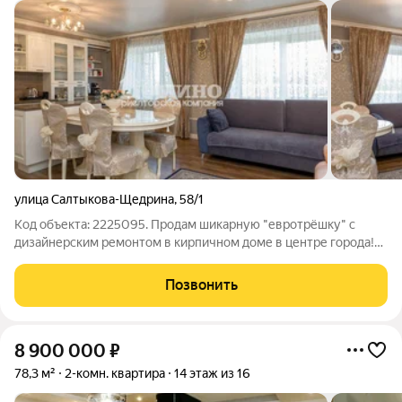
улица Салтыкова-Щедрина
,
58/1
Код объекта: 2225095. Продам шикарную "евротрёшку" с
дизайнерским ремонтом в кирпичном доме в центре города!
Планировка отличается просторной кухней-гостиной, двумя
спальнями, выходящими в противоположные стороны света
Позвонить
(удобно проветривать!);
8 900 000
₽
78,3 м²
2-комн. квартира
14 этаж из 16