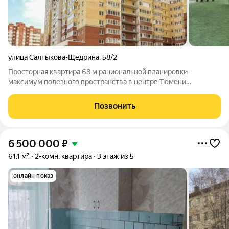
улица Салтыкова-Щедрина
,
58/2
Просторная квартира 68 м рациональной планировки-
максимум полезного пространства в центре Тюмени
Кирпичный дом Функциональная планировка с возможностью
современного зонирования. просторная кухня возможность
Позвонить
совместить кухню и гостиную. две
6 500 000
₽
61,1 м²
2-комн. квартира
3 этаж из 5
онлайн показ