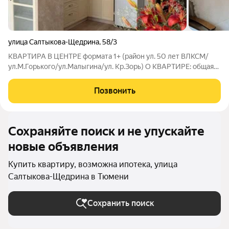
улица Салтыкова-Щедрина
,
58/3
КВАРТИРА В ЦЕНТРЕ формата 1+ (район ул. 50 лет ВЛКСМ/
ул.М.Горького/ул.Малыгина/ул. Кр.Зорь) О КВАРТИРЕ: общая
площадь квартиры 59.1 м планировка функциональная: кухня-
гостиная, жилая комната, балкон, санузел, коридор. готовая к
Позвонить
проживанию: чистая и
Сохраняйте поиск и не упускайте
новые объявления
Купить квартиру, возможна ипотека, улица
Салтыкова-Щедрина в Тюмени
Сохранить поиск