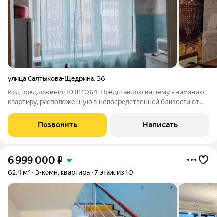
улица Салтыкова-Щедрина
,
36
Код предложения ID 811064. Представляю вашему вниманию
квартиру, расположенную в непосредственной близости от
всех городских удобств и развлечений. Всего лишь несколько
шагов отделяют её от популярных торговых центров "Гудвин",
Позвонить
Написать
"Премьер", "ЦУМ",
6 999 000
₽
62,4 м²
3-комн. квартира
7 этаж из 10