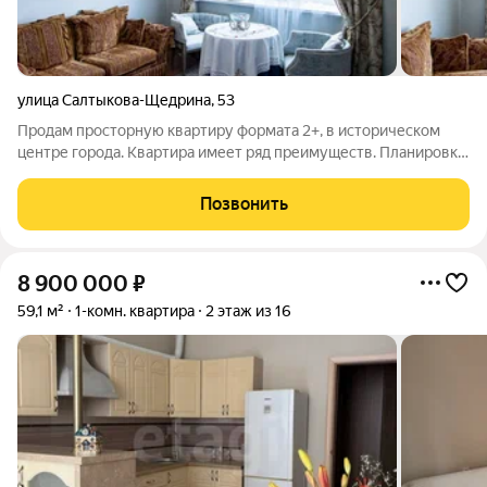
улица Салтыкова-Щедрина
,
53
Продам просторную квартиру формата 2+, в историческом
центре города. Квартира имеет ряд преимуществ. Планировка
квартиры функциональная, имеет просторные комнаты
правильной формы. Кухня-гостиная разделена на
Позвонить
функциональные зоны: зону кухни и зону
8 900 000
₽
59,1 м²
1-комн. квартира
2 этаж из 16