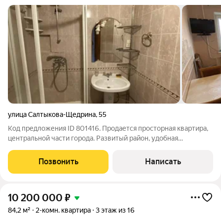
улица Салтыкова-Щедрина
,
55
Код предложения ID 801416. Продается просторная квартира,
центральной части города. Развитый район, удобная
транспортная развязка.Во дворе детский сад, в пешей
доступности школа.Распашонка, санузел раздельный.В
Позвонить
Написать
квартире две просторные лоджии. Чистая
10 200 000
₽
84,2 м²
2-комн. квартира
3 этаж из 16