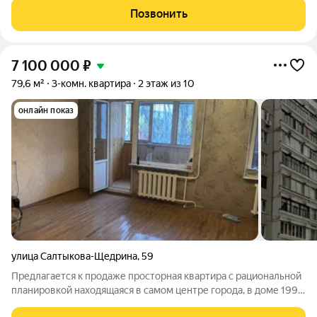
востребованная. При входе вместительный шкаф-купе,
Позвонить
просторная прихожая, на кухне гарнитур с
7 100 000
₽
79,6 м²
3-комн. квартира
2 этаж из 10
онлайн показ
улица Салтыкова-Щедрина
,
59
Предлагается к продаже просторная квартира с рациональной
планировкой находящаяся в самом центре города, в доме 1995
года постройки. Отличная социальная инфраструктура района,