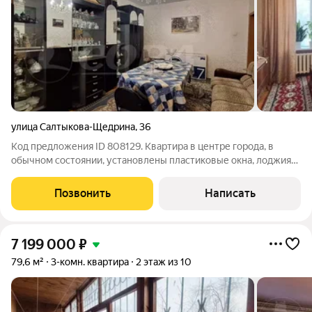
улица Салтыкова-Щедрина
,
36
Код предложения ID 808129. Квартира в центре города, в
обычном состоянии, установлены пластиковые окна, лоджия
застеклена, есть погреб для хранения овощей и
заготовок.Удобная планировка квартиры- кухня и три
Позвонить
Написать
изолированные комнаты, которые выходят на
7 199 000
₽
79,6 м²
3-комн. квартира
2 этаж из 10