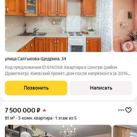
улица Салтыкова-Щедрина
,
34
Код предложения ID 616058. Квартира в Центре (район
Драмтеатр). Киевский проект, дом после капремонта (в 2016
году). Две квартиры на этаже, всего 8 квартир. 1 этаж
нежилой. Изолированных комнаты, по типу распашонка. Окна
Позвонить
Написать
на обе стороны. Лоджия и
7 500 000
₽
81 м²
3-комн. квартира
1 этаж из 5