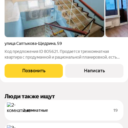
улица Салтыкова-Щедрина
,
59
Код предложения ID 805621. Продается трехкомнатная
квартира с продуманной и рациональной планировкой, есть
свой закрытый тамбур с окном в подъезде, расположенная в
самом центре города! Квартира требует ремонта. Место для
Позвонить
Написать
комфортной жизни, где все
Люди также ищут
2-комнатные
19