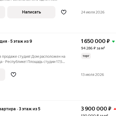
города, 5 минут до Гилевской рощи.
ия, закрытая территория, охрана,
Написать
24 июля 2026
1 650 000
₽
удия · 5 этаж из 9
94 286 ₽ за м²
торг
в продаже студия! Дом расположен на
а - Республике! Площадь студии 17,5
ж. Выполнен косметический ремонт:
енах обои, линолеум, заменена
13 июля 2026
3 900 000
₽
вартира · 3 этаж из 5
130 000 ₽ за м²