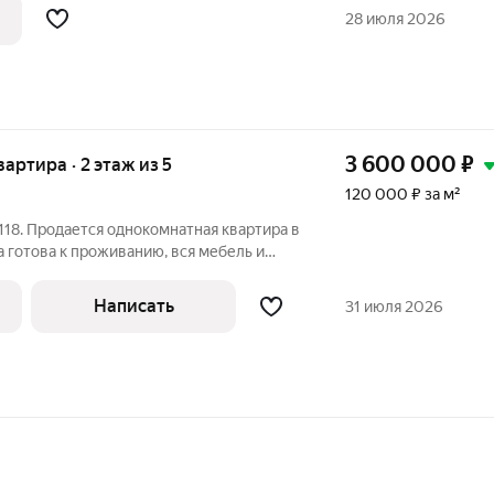
нду , потому что квартира чистая ,
28 июля 2026
3 600 000
₽
вартира · 2 этаж из 5
120 000 ₽ за м²
18. Продается однокомнатная квартира в
 готова к проживанию, вся мебель и
. Дом находится в шаговой доступности
ного транспорта. Инфраструктура
Написать
31 июля 2026