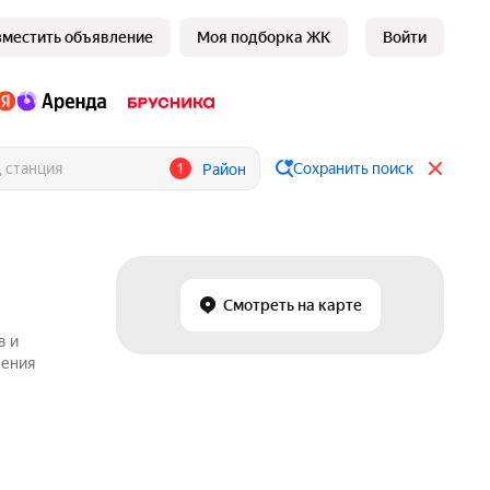
зместить объявление
Моя подборка ЖК
Войти
1
Сохранить поиск
Район
Смотреть на карте
в и
жения