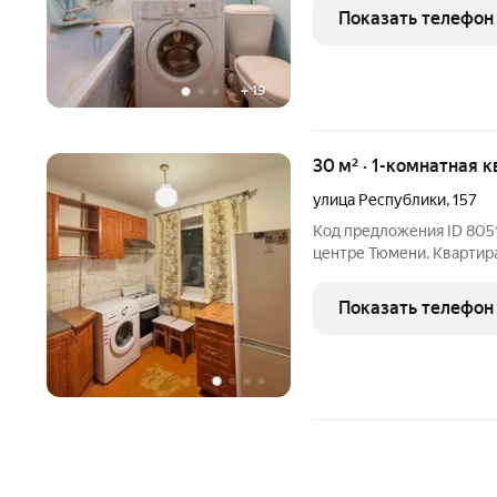
жизни! Можно сдать в аре
Показать телефон
уютная! Можно
+
19
30 м² · 1-комнатная к
улица Республики
,
157
Код предложения ID 8051
центре Тюмени. Квартира
бытовая техника имеется
от остановки обществен
Показать телефон
развита: