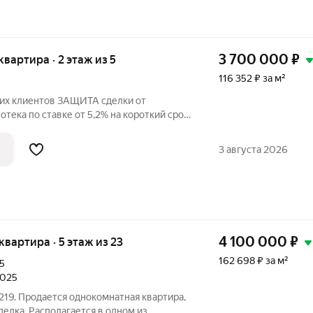
3 700 000
₽
 квартира · 2 этаж из 5
116 352 ₽ за м²
их клиентов ЗАЩИТА сделки от
тека по ставке от 5,2% на короткий срок
У нас самые лучшие и опытные юристы,
а! Продам уютную, светлую,
3 августа 2026
 в
4 100 000
₽
 квартира · 5 этаж из 23
162 698 ₽ за м²
5
2025
19. Продается однокомнатная квартира,
елка. Располагается в одном из