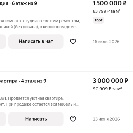
1 500 000
₽
удия · 6 этаж из 9
83 799 ₽ за м²
торг
ая комната- студия со свежим ремонтом,
хникой (без дивана), в кирпичном доме. В
на главной улице города, с хорошей
 автобусная остановка в 2минутах в
Написать в чат
16 июля 2026
3 000 000
₽
вартира · 4 этаж из 9
90 909 ₽ за м²
91. Продаётся уютная квартира.
т. При продаже остаётся вся мебель и
ся ремонт. Отличный вариант для
 в аренду. Район отличается развитой
Написать
23 июня 2026