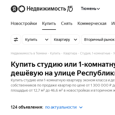
Тюмень
Новостройки
Купить
Снять
Коммерческая
И
Купить
Квартиру
Вторичный рынок
Недвижимость в Тюмени
Купить
Квартира
Студия, 1-комнатные
У
Купить студию или 1-комнатн
дешёвую на улице Республик
Купить студию или 1-комнатную квартиру эконом класса и д
собственников по продаже квартир по цене от 1 300 000 ₽ 
площадью от 12,7 м² до 46,6 м² в новостройках и вторичном 
124 объявления:
по актуальности