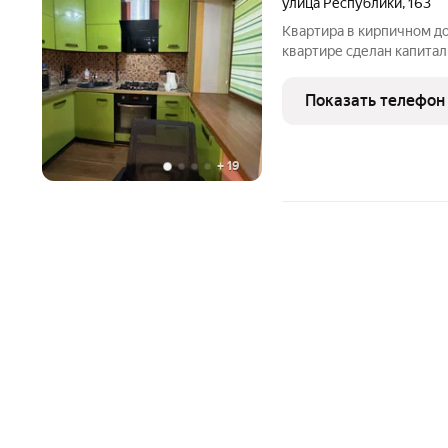
улица Республики
,
163
Квартира в кирпичном до
квартире сделан капитал
электрика, сантехника. Н
керамогранит, на стенах
Показать телефон
потолок. В
+
19