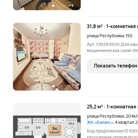
+
5
31,8 м² · 1-комнатная
улица Республики
,
155
Арт. 139293900 Для наш
мошеннических схем! Ипо
или 11.9% на весь срок. 
покупка с нами безопасн
Показать телефон
однокомнатную квартиру
+
7
25,2 м² · 1-комнатная
улица Республики
,
204к1
ЖК «Баланс»
, 4 квартал 
Код предложения ID 8302
улучшенная черновая отд