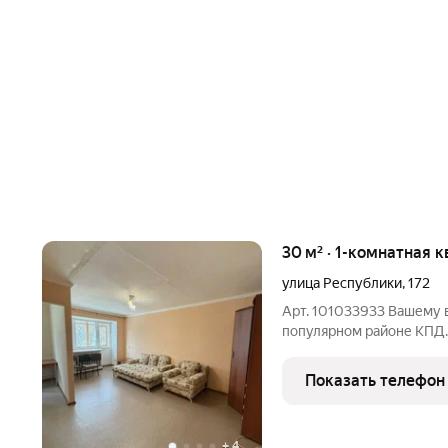
30 м² · 1-комнатная к
улица Республики
,
172
Арт. 101033933 Вашему 
популярном районе КПД.
доступности Bыcтавoчны
выставки,ярмарки , детc
Показать телефон
лицeй №93, Цeнтpaльны
+
4