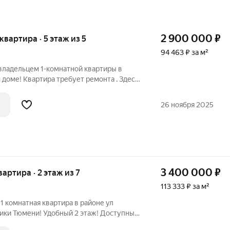
2 900 000
₽
 квартира · 5 этаж из 5
94 463 ₽ за м²
владельцем 1-комнатной квартиры в
доме! Квартира требует ремонта . Здесь
и идеи для творческог потенциала.
ы
26 ноября 2025
3 400 000
₽
вартира · 2 этаж из 7
113 333 ₽ за м²
1 комнатная квартира в районе ул
лики Тюмени! Удобный 2 этаж! Доступный
. квартиры на все разные сценарии