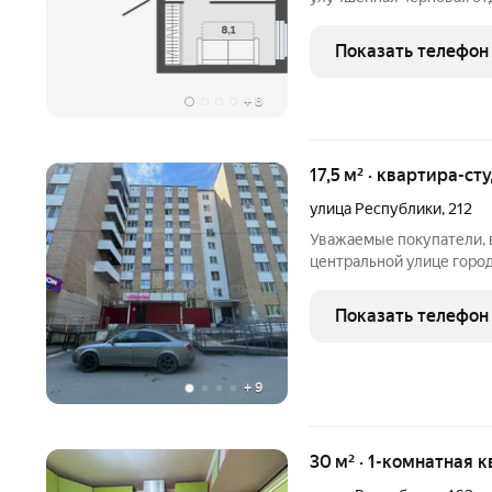
востребованных районов 
Своя управляющая компан
Показать телефон
видеонаблюдение.
+
8
17,5 м² · квартира-ст
улица Республики
,
212
Уважаемые покупатели, 
центральной улице город
кв.м., комфортный 5 эта
натяжные потолки, на ст
Показать телефон
электрическая проводка,
+
9
30 м² · 1-комнатная к