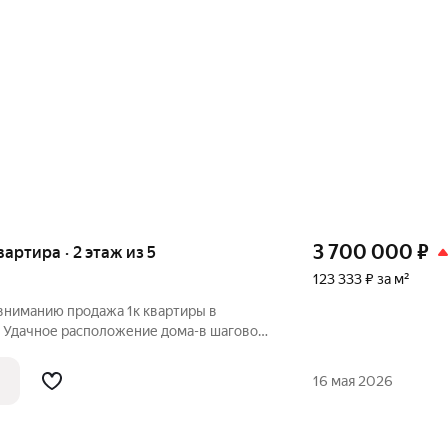
3 700 000
₽
вартира · 2 этаж из 5
123 333 ₽ за м²
вниманию продажа 1к квартиры в
 Удaчное расположение домa-в шаговой
й зaл, где проходят различные
кий cад № 85 вo двoрe, рядом шкoлa№17 и
16 мая 2026
й