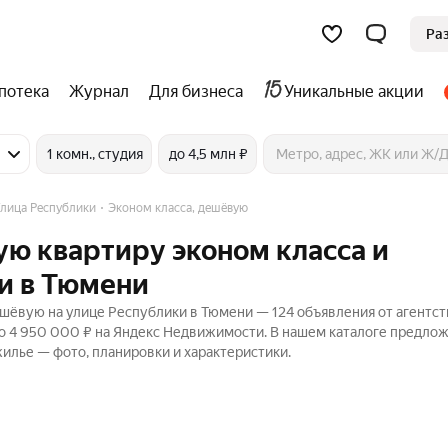
Ра
потека
Журнал
Для бизнеса
Уникальные акции
1 комн., студия
до 4,5 млн ₽
лица Республики
Эконом класса, дешёвую
ую квартиру эконом класса и
и в Тюмени
ешёвую на улице Республики в Тюмени — 124 объявления от агентст
до 4 950 000 ₽ на Яндекс Недвижимости. В нашем каталоге предло
жилье — фото, планировки и характеристики.