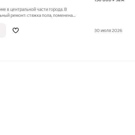
ме в центральной части города. В
ьный ремонт: стяжка пола, поменена
а полу ламинат 33 класса, в прихожей
 обои под покраску, натяжной матовый
30 июля 2026