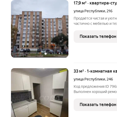
17,9 м² · квартира-ст
улица Республики
,
216
Продаётся чистая и уютн
частично с мебелью и те
очень удобной локации, 
транспортной развязкой-
Показать телефон
любую
+
1
33 м² · 1-комнатная к
улица Республики
,
246
Код предложения ID 7968
Выполнен хороший ремон
техника. В ванной ведет
молодой семьи или сдачи
Показать телефон
инфраструктурой и