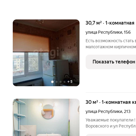
30,7 м² · 1-комнатная
улица Республики
,
156
Есть возможность стать 
малоэтажном кирпичном 
вы можете воплотить сво
Расположение квартиры одно из ее главных преимуществ. В
Показать телефон
окажетесь в самом
+
5
30 м² · 1-комнатная к
улица Республики
,
213
Уважаемые покупатели ! 
Воровского и ул Респуб
формат полноценной 1ком