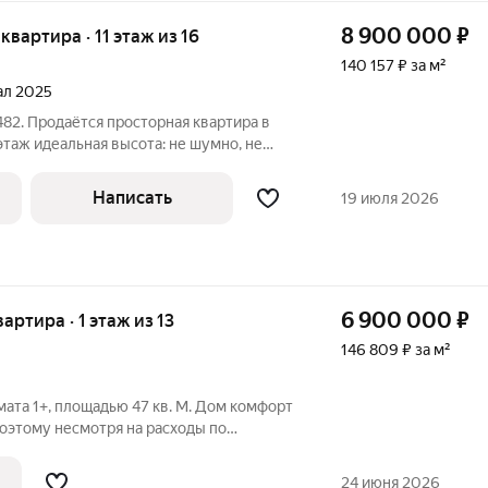
8 900 000
₽
 квартира · 11 этаж из 16
140 157 ₽ за м²
тал 2025
82. Продаётся просторная квартира в
 шумно, не
жий современный ремонт всё уже
жений. Просторная кухня-гостиная.
Написать
19 июля 2026
6 900 000
₽
вартира · 1 этаж из 13
146 809 ₽ за м²
ата 1+, площадью 47 кв. М. Дом комфорт
 поэтому несмотря на расходы по
 за квартплату не огорчают. Камеры по
, закрытый двор. Инфраструктура
24 июня 2026