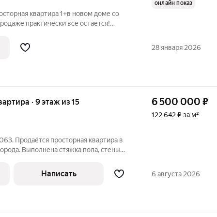
онлайн показ
росторная квартира 1+в новом доме со
родаже практически все остается!
нные детские площадки,
е парковки. Рядом 2 детских сада,
28 января 2026
магазинов,
6 500 000
₽
вартира · 9 этаж из 15
122 642 ₽ за м²
063. Продаётся просторная квартира в
орода. Выполнена стяжка пола, стены
текление лоджии. Автобусные остановки,
тупности. Во дворе современные детские
Написать
6 августа 2026