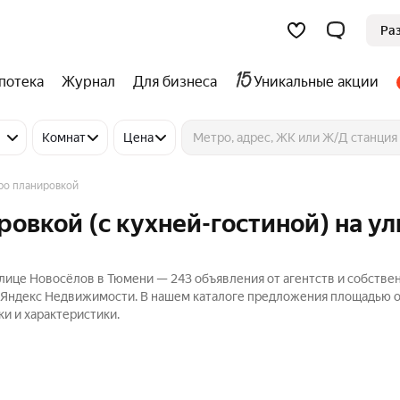
Ра
потека
Журнал
Для бизнеса
Уникальные акции
Комнат
Цена
ро планировкой
ровкой (с кухней-гостиной) на у
улице Новосёлов в Тюмени — 243 объявления от агентств и собстве
а Яндекс Недвижимости. В нашем каталоге предложения площадью от
ки и характеристики.