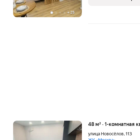
развита. Рядом
+
25
48 м² · 1-комнатная к
улица Новосёлов
,
113