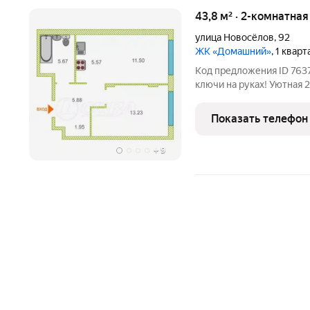
43,8 м² · 2-комнатна
улица Новосёлов
,
92
ЖК «Домашний»
, 1 квар
Код предложения ID 7637
ключи на руках! Уютная 2
Закрытый двор, переход в
школа. Квартира в пред 
Показать телефон
санузла
+
9