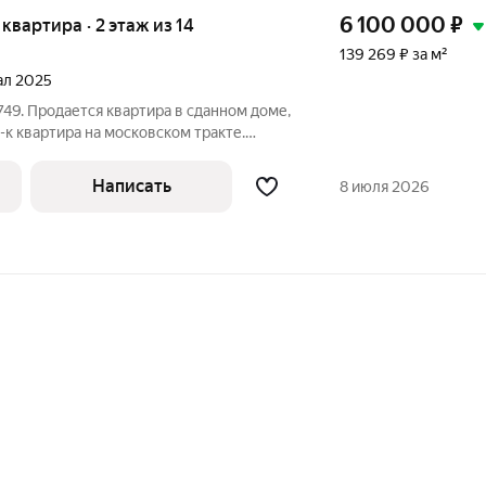
6 100 000
₽
я квартира · 2 этаж из 14
139 269 ₽ за м²
тал 2025
49. Продается квартира в сданном доме,
-к квартира на московском тракте.
 паркинг из дома. Рядом детский сад и
чистовой отделке и с готовым ремонтом
Написать
8 июля 2026