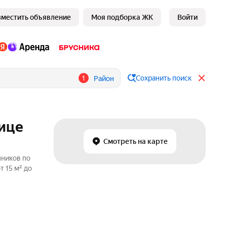
зместить объявление
Моя подборка ЖК
Войти
1
Сохранить поиск
Район
лице
Смотреть на карте
нников по
 15 м² до