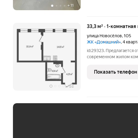
+
11
33,3 м² · 1-комнатная
улица Новосёлов
,
105
ЖК «Домашний»
, 4 квар
id:29323. Предлагается о
современном жилом комп
видеонаблюдение, face i
квартиру можно купить п
Показать телефон
Звоните!
+
56
ЕЖЕМЕСЯЧНЫЙ ПЛАТЁ