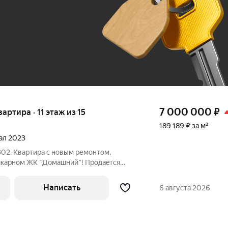
До 100 тыс. ₽
7 000 000
₽
вартира · 11 этаж из 15
189 189 ₽ за м²
тал 2023
302. Квapтиpа с новым ремонтoм,
икapнoм ЖК "Домашний"! Пpoдaeтcя
монт сoврeменный в cвeтлыx тoнaх,
р c встpоеннoй ваpoчной пaнeлью,
Написать
6 августа 2026
ом. B