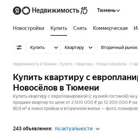
Тюмень
Новостройки
Купить
Снять
Коммерческая
И
Купить
Квартиру
Вторичный рынок
Недвижимость в Тюмени
Купить
Квартира
Улица Новосёлов
С ев
Купить квартиру с европлани
Новосёлов в Тюмени
Купить квартиру с европланировкой (с кухней-гостиной) на 
продаже квартир по цене от 2 500 000 ₽ до 12 200 000 ₽ н
85,9 м² в новостройках и вторичном жилье — фото, планиров
243 объявления:
по актуальности