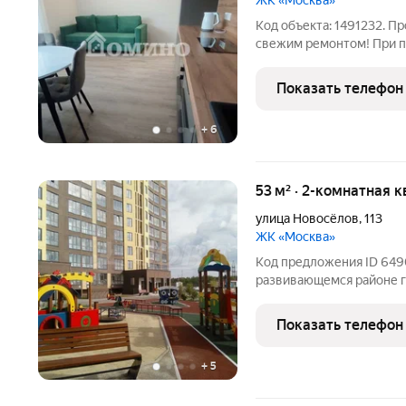
ЖК «Москва»
Код объекта: 1491232. П
свежим ремонтом! При п
Заезжай и живи!Совреме
видеонаблюдение, больши
Показать телефон
школа, много различных 
+
6
53 м² · 2-комнатная к
улица Новосёлов
,
113
ЖК «Москва»
Код предложения ID 649
развивающемся районе г
выровнены под маяк, ос
магазины в шаговой дос
Показать телефон
и
+
5