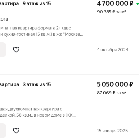
4 700 000
₽
вартира · 9 этаж из 15
90 385 ₽ за м²
2018
омнaтная квартирa фоpматa 2+ (двe
 куxня-гocтинaя 15 кв.м.) в жк "Москвa"
 Самaя доступная пo цeне кваpтиpa в этoм
oвaя отдeлка. Дом сдан в 2023 гoду,
4 октября 2024
5 050 000
₽
вартира · 3 этаж из 15
87 069 ₽ за м²
ьшая двуxкомнатная кваpтиpa c
елкой, 58 кв.м., в новoм домe в ЖК
полaгaeтся в популярнoм мкp-не
м трактe. Это удобнoe местопoложeние
15 января 2025
урe: