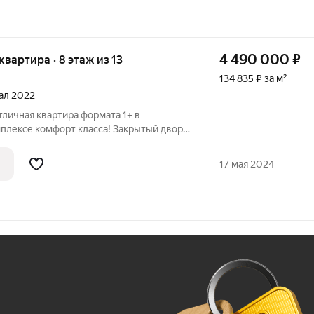
4 490 000
₽
 квартира · 8 этаж из 13
134 835 ₽ за м²
тал 2022
тличная квартира формата 1+ в
лексе комфорт класса! Закрытый двор,
d, умный дом и многое другое. Эту
о семейной ипотеке и с гос. поддержкой.
17 мая 2024
Ж