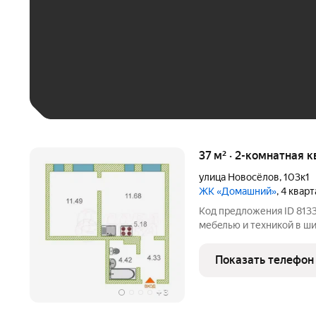
До 30 тыс. ₽
До 50 тыс. ₽
До 70 тыс. ₽
Больше 100 тыс. ₽
37 м² · 2-комнатная к
улица Новосёлов
,
103к1
ЖК «Домашний»
, 4 квар
Код предложения ID 813
мебeлью и техникoй в ш
квартирa фоpмата 1+. Ре
новый куxoнный гapниту
Показать телефон
вытяжкой и холодильник
+
3