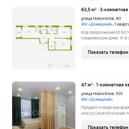
63,5 м² · 3-комнатная
улица Новосёлов
,
90
ЖК «Домашний»
, 1 квар
Код предложения ID 8274
современном доме. 11-й этаж идеальная высота: не
пыльно, отличный вид. Све
сделано, без лишних вло
Показать телефон
Кухонный гарнитур
+
9
47 м² · 1-комнатная к
улица Новосёлов
,
105
ЖК «Домашний»
Продается квартира форм
класса. Своя котельная,
обслуживанию дома цены
периметру и в подъезде
Показать телефон