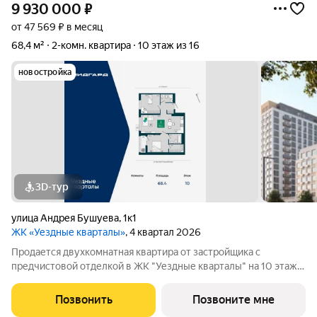
9 930 000
₽
от 47 569 ₽ в месяц
68,4 м²
2-комн. квартира
10 этаж из 16
новостройка
3D-тур
улица Андрея Бушуева
,
1к1
ЖК «Уездные кварталы»
, 4 квартал 2026
Продается двухкомнатная квартира от застройщика с
предчистовой отделкой в ЖК "Уездные кварталы" на 10 этаже.
Общая площадь: 68.4 кв.м., жилая: 24.4 кв.м., площадь
просторной кухни-столовой: 25.7 кв.м. Комнаты
Позвонить
Позвоните мне
изолированные, все окна выходят на одну