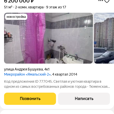
6 200 000
₽
51 м²
2-комн. квартира
9 этаж из 17
новостройка
улица Андрея Бушуева
,
4к1
Микрорайон «Ямальский-2»
, 4 квартал 2014
Код предложения ID 777045. Светлая и уютная квартира в
одном из самых востребованных районов города - Тюменская
Слобода. Две изолированные комнаты, выходят на обе
стороны, что удобно и практично. Приятным бонусом при
Позвонить
Написать
покупке будет вся мебель и