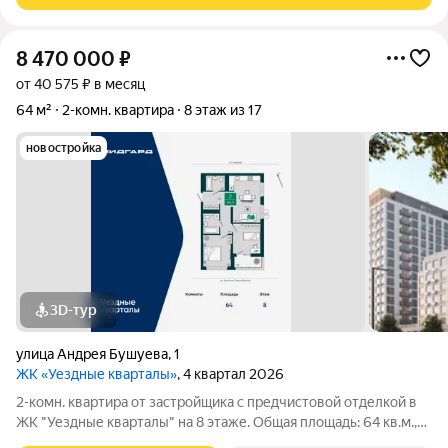
8 470 000
₽
от 40 575 ₽ в месяц
64 м²
2-комн. квартира
8 этаж из 17
новостройка
3D-тур
улица Андрея Бушуева
,
1
ЖК «Уездные кварталы»
, 4 квартал 2026
2-комн. квартира от застройщика с предчистовой отделкой в
ЖК "Уездные кварталы" на 8 этаже. Общая площадь: 64 кв.м.,
жилая: 23 кв.м., площадь просторной кухни-столовой: 18.7 кв.м.