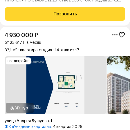
ИПОТЕКУ ПО СТАВКЕ 12,25 % НА ВЕСЬ СРОК Предлагается
УЮТНАЯ СТУДИЯ с площадью 33 м2 в микрорайоне
Тюменская слобода В квартире выполнен качественный
Позвонить
ремонт: -Стены оклеены обоями -На полу комнат выложен
4 930 000
₽
от 23 617 ₽ в месяц
33,1 м²
квартира-студия
14 этаж из 17
новостройка
3D-тур
улица Андрея Бушуева
,
1
ЖК «Уездные кварталы»
, 4 квартал 2026