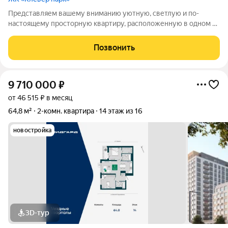
Представляем вашему вниманию уютную, светлую и по-
настоящему просторную квартиру, расположенную в одном из
самых развитых и желанных районов Тюмени. Это не просто
жилье, а место, где каждая деталь продумана для вашего
Позвонить
максимального комфорта и
9 710 000
₽
от 46 515 ₽ в месяц
64,8 м²
2-комн. квартира
14 этаж из 16
новостройка
3D-тур