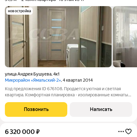
новостройка
улица Андрея Бушуева
,
4к1
Микрорайон «Ямальский-2»
, 4 квартал 2014
Код предложения ID 676108. Продается уютная и светлая
квартира. Комфортная планировка - изолированные комнаты
правильной формы, раздельный санузел с отделкой кафелем,
кухонный гарнитур, два очень больших встроенных шкафа,
Позвонить
Написать
вложений квартира не
6 320 000
₽