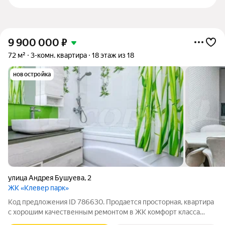
9 900 000
₽
72 м²
3-комн. квартира
18 этаж из 18
новостройка
улица Андрея Бушуева
,
2
ЖК «Клевер парк»
Код предложения ID 786630. Продается просторная, квартира
с хорошим качественным ремонтом в ЖК комфорт класса
«Клевер Парк» в современном развитом районе Тюменская