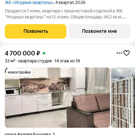
ЖК «Уездные кварталы»
, 4 квартал 2026
Продается 1-комн. квартира с предчистовой отделкой в ЖК
"Уездные кварталы" на 12 этаже. Общая площадь: 44.2 кв.м.,
жилая: 10.6 кв.м., площадь просторной кухни-столовой: 18.3
кв.м. Все окна выходят на одну сторону. В квартире одна
Позвонить
Позвоните мне
лоджия, один
4 700 000
₽
33 м²
квартира-студия
14 этаж из 18
новостройка
улица Андрея Бушуева
,
2