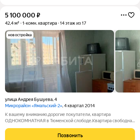
5 100 000
₽
42,4 м²
1-комн. квартира
14 этаж из 17
новостройка
улица Андрея Бушуева
,
4
Микрорайон «Ямальский-2»
, 4 квартал 2014
К вашему вниманию,дорогие покупатели, квартира
ОДНОКОМНАТНАЯ в Тюменской слободе.Квартира свободна
от проживания.НЕ СДАВАЛАСЬ !Ремонт от застройщика
Квартира чистая, почти никто не жил!Планировка очень
Позвонить
удачная, лоджия застеленная.Двор оснащен