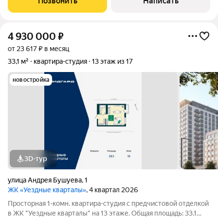
Позвонить
Написать
поликлиника №5, новый зеленый парк
4 930 000
₽
от 23 617 ₽ в месяц
33,1 м²
квартира-студия
13 этаж из 17
новостройка
3D-тур
улица Андрея Бушуева
,
1
ЖК «Уездные кварталы»
, 4 квартал 2026
Просторная 1-комн. квартира-студия с предчистовой отделкой
в ЖК "Уездные кварталы" на 13 этаже. Общая площадь: 33.1