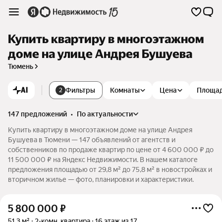
Купить квартиру в многоэтажном
доме на улице Андрея Бушуева
Тюмень
AI
Фильтры
Комнаты
Цена
Площа
2
147 предложений
•
по актуальности
Купить квартиру в многоэтажном доме на улице Андрея
Бушуева в Тюмени — 147 объявлений от агентств и
собственников по продаже квартир по цене от 4 600 000 ₽ до
11 500 000 ₽ на Яндекс Недвижимости. В нашем каталоге
предложения площадью от 29,8 м² до 75,8 м² в новостройках и
вторичном жилье — фото, планировки и характеристики.
5 800 000
₽
51,3 м²
2-комн. квартира
16 этаж из 17