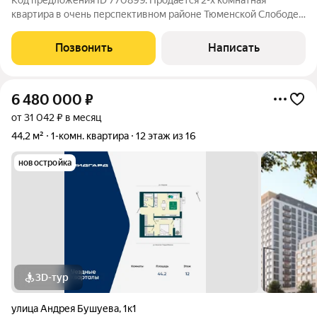
Код предложения ID 770899. Продается 2-х комнатная
квартира в очень перспективном районе Тюменской Слободе.
В квартире выполнен косметический ремонт, все что на фото
остается в квартире, раздельный санузел. Балкон застеклен,
Позвонить
Написать
отопление
6 480 000
₽
от 31 042 ₽ в месяц
44,2 м²
1-комн. квартира
12 этаж из 16
новостройка
3D-тур
улица Андрея Бушуева
,
1к1