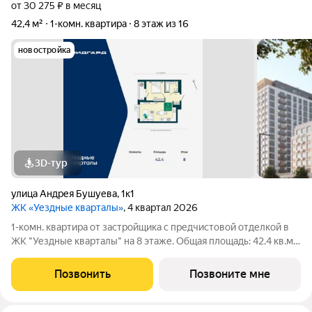
от 30 275 ₽ в месяц
42,4 м²
1-комн. квартира
8 этаж из 16
новостройка
3D-тур
улица Андрея Бушуева
,
1к1
ЖК «Уездные кварталы»
, 4 квартал 2026
1-комн. квартира от застройщика с предчистовой отделкой в
ЖК "Уездные кварталы" на 8 этаже. Общая площадь: 42.4 кв.м.,
жилая: 10.8 кв.м., площадь просторной кухни-столовой: 20.5
кв.м. Все окна выходят на одну сторону. В квартире одна
Позвонить
Позвоните мне
лоджия, один