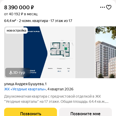
8 390 000
₽
от 40 192 ₽ в месяц
64,4 м²
2-комн. квартира
17 этаж из 17
новостройка
3D-тур
улица Андрея Бушуева
,
1
ЖК «Уездные кварталы»
, 4 квартал 2026
Двухкомнатная квартира с предчистовой отделкой в ЖК
"Уездные кварталы" на 17 этаже. Общая площадь: 64.4 кв.м.,
жилая: 21 кв.м., площадь просторной кухни-столовой: 24.1 кв.м.
Угловая квартира, идеально подойдет любителям тишины и
Позвонить
Позвоните мне