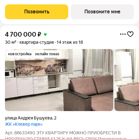
кв.м., площадь гостиной 22.9 кв.м., из которых 5 кв.м. выделено
под кухонную зону. Все окна выходят на одну сторону. В
Позвонить
Позвоните мне
квартире один
4 700 000
₽
30 м²
квартира-студия
14 этаж из 18
новостройка
онлайн показ
улица Андрея Бушуева
,
2
ЖК «Клевер парк»
Арт. 88633490 ЭТУ КВАРТИРУ МОЖНО ПРИОБРЕСТИ В