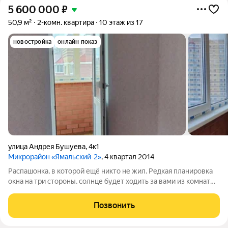
5 600 000
₽
50,9 м²
2-комн. квартира
10 этаж из 17
новостройка
онлайн показ
улица Андрея Бушуева
,
4к1
Микрорайон «Ямальский-2»
, 4 квартал 2014
Распашонка, в которой ещё никто не жил. Редкая планировка
окна на три стороны, солнце будет ходить за вами из комнаты
в комнату. Вторичка по документам, новостройка по душе.
Кстати, таких планировок в округе по пальцам пересчитать, и
Позвонить
наша самая