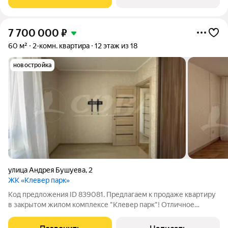
панорамных видов. В
7 700 000
₽
60 м²
2-комн. квартира
12 этаж из 18
новостройка
улица Андрея Бушуева
,
2
ЖК «Клевер парк»
Код предложения ID 839081. Предлагаем к продаже квартиру
в закрытом жилом комплексе "Клевер парк"! Отличное
расположение района, где все необходимое рядом! В 3
минутах от дома 2 корпуса гимназии №4, 3 детских сада,