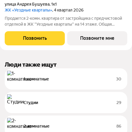
улица Андрея Бушуева
,
1к1
ЖК «Уездные кварталы»
, 4 квартал 2026
Продается 2-комн. квартира от застройщика с предчистовой
отделкой в ЖК "Уездные кварталы" на 14 этаже. Общая
площадь: 64.8 кв.м., жилая: 22.5 кв.м., площадь просторной
кухни-столовой: 23.5 кв.м. Комнаты изолированные, все окна
Позвонить
Позвоните мне
выходят на одну
Люди также ищут
1-комнатные
30
Студии
29
2-комнатные
86