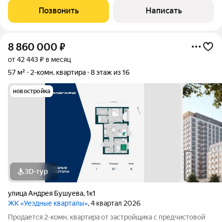
слобода.В квартире выполнен качественный ремонт и мебель
Позвонить
Написать
делали под заказ.В шаговой
8 860 000
₽
от 42 443 ₽ в месяц
57 м²
2-комн. квартира
8 этаж из 16
новостройка
3D-тур
улица Андрея Бушуева
,
1к1
ЖК «Уездные кварталы»
, 4 квартал 2026
Продается 2-комн. квартира от застройщика с предчистовой