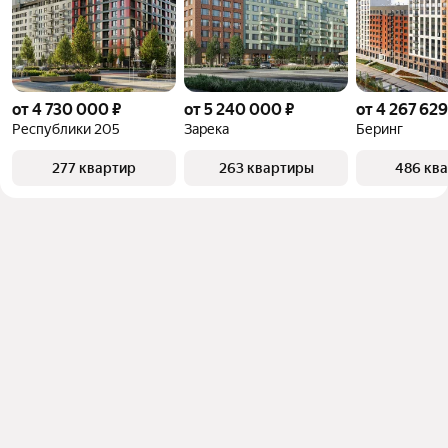
от 4 730 000 ₽
от 5 240 000 ₽
от 4 267 629
Республики 205
Зарека
Беринг
277 квартир
263 квартиры
486 кв