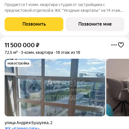
Продается 1-комн. квартира-студия от застройщика с
предчистовой отделкой в ЖК "Уездные кварталы" на 14 этаже.
Общая площадь: 33.1 кв.м., площадь гостиной 22.9 кв.м., из
которых 5 кв.м. выделено под кухонную зону. Все окна
Позвонить
Позвоните мне
выходят на одну сторону. В
11 500 000
₽
72,5 м²
3-комн. квартира
18 этаж из 18
новостройка
улица Андрея Бушуева
,
2
ЖК «Клевер парк»