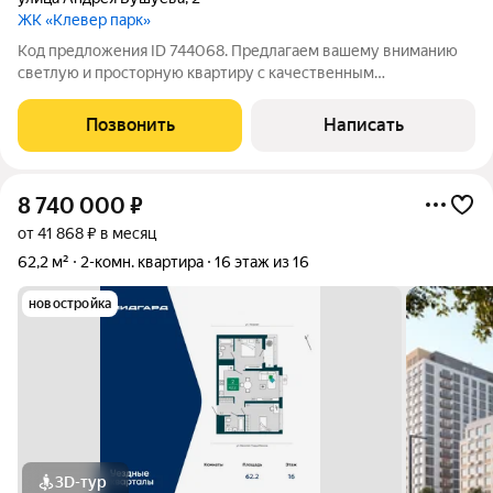
ЖК «Клевер парк»
Код предложения ID 744068. Предлагаем вашему вниманию
светлую и просторную квартиру с качественным
современным ремонтом. Это идеальное предложение для тех,
кто ценит комфорт, безопасность и развитую
Позвонить
Написать
инфраструктуру.Преимущества жилого
8 740 000
₽
от 41 868 ₽ в месяц
62,2 м²
2-комн. квартира
16 этаж из 16
новостройка
3D-тур