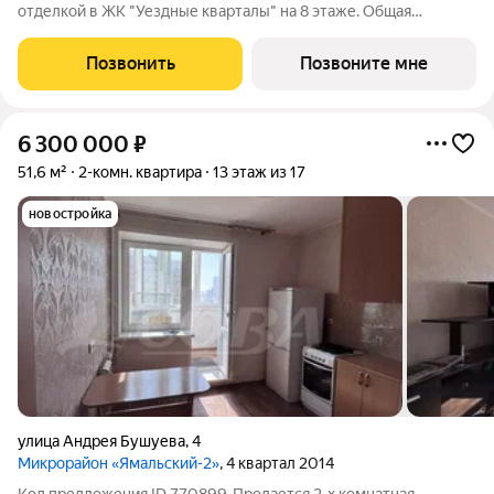
отделкой в ЖК "Уездные кварталы" на 8 этаже. Общая
площадь: 57 кв.м., жилая: 21.7 кв.м., площадь просторной кухни-
столовой: 17.3 кв.м. Комнаты изолированные, все окна выходят
Позвонить
Позвоните мне
на одну сторону. В
6 300 000
₽
51,6 м²
2-комн. квартира
13 этаж из 17
новостройка
улица Андрея Бушуева
,
4
Микрорайон «Ямальский-2»
, 4 квартал 2014