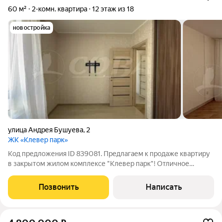
60 м²
2-комн. квартира
12 этаж из 18
новостройка
улица Андрея Бушуева
,
2
ЖК «Клевер парк»
Код предложения ID 839081. Предлагаем к продаже квартиру
в закрытом жилом комплексе "Клевер парк"! Отличное
расположение района, где все необходимое рядом! В 3
минутах от дома 2 корпуса гимназии №4, 3 детских сада,
Позвонить
Написать
поликлиника №5, новый зеленый парк