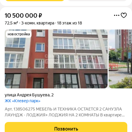
10 500 000
₽
72,5 м²
3-комн. квартира
18 этаж из 18
новостройка
улица Андрея Бушуева
,
2
ЖК «Клевер парк»
Арт. 138506275 МЕБЕЛЬ И ТЕХНИКА ОСТАЕТСЯ 2 САНУЗЛА
ЛАУНДЖ - ЛОДЖИЯ+ ЛОДЖИЯ НА 2 КОМНАТЫ В квартире
практически никто не жил, квартира не сдавалась. Видовая
уютная светлая квартира с просторной кухней-столовой,
Позвонить