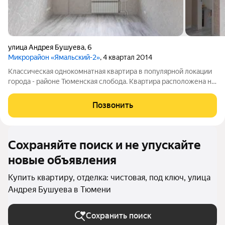
улица Андрея Бушуева
,
6
Микрорайон «Ямальский-2»
, 4 квартал 2014
Классическая однокомнатная квартира в популярной локации
города - районе Тюменская слобода. Квартира расположена на
1 этаже, что дает большое преимущество для маломобильных,
пожилых людей или людей с клаустрофобией. Выполнен
Позвонить
свежий качественный
Сохраняйте поиск и не упускайте
новые объявления
Купить квартиру, отделка: чистовая, под ключ, улица
Андрея Бушуева в Тюмени
Сохранить поиск