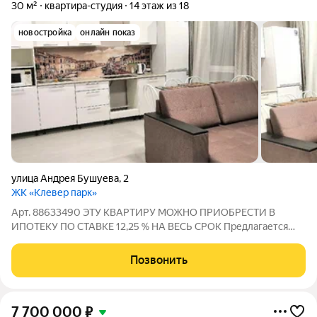
30 м²
квартира-студия
14 этаж из 18
новостройка
онлайн показ
улица Андрея Бушуева
,
2
ЖК «Клевер парк»
Арт. 88633490 ЭТУ КВАРТИРУ МОЖНО ПРИОБРЕСТИ В
ИПОТЕКУ ПО СТАВКЕ 12,25 % НА ВЕСЬ СРОК Предлагается
УЮТНАЯ СТУДИЯ с площадью 33 м2 в микрорайоне
Тюменская слобода В квартире выполнен качественный
Позвонить
ремонт: -Стены оклеены обоями -На полу комнат выложен
7 700 000
₽