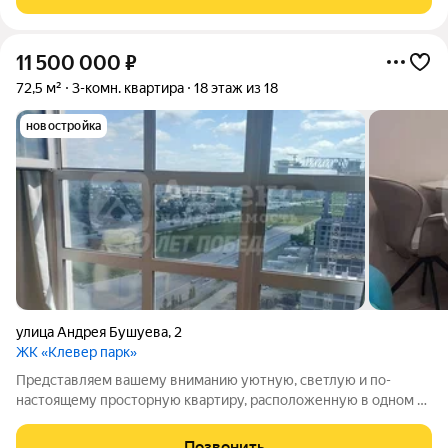
двумя лоджиями, гардеробной, Вся
11 500 000
₽
72,5 м²
3-комн. квартира
18 этаж из 18
новостройка
улица Андрея Бушуева
,
2
ЖК «Клевер парк»
Представляем вашему вниманию уютную, светлую и по-
настоящему просторную квартиру, расположенную в одном из
самых развитых и желанных районов Тюмени. Это не просто
жилье, а место, где каждая деталь продумана для вашего
Позвонить