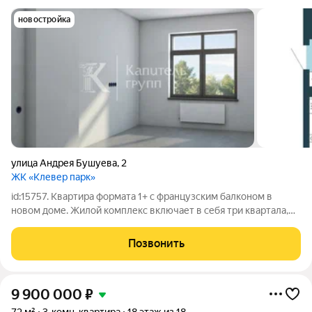
новостройка
улица Андрея Бушуева
,
2
ЖК «Клевер парк»
id:15757. Квартира формата 1+ с французским балконом в
новом доме. Жилой комплекс включает в себя три квартала,
вокруг которых уже сформирована семейная инфраструктура:
новые детские сады и школы, остановки общественного
Позвонить
транспорта, магазины,
9 900 000
₽