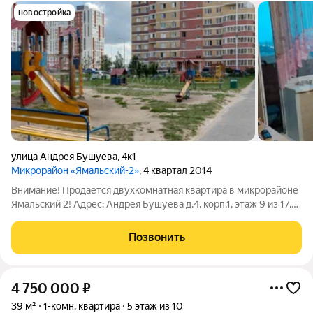
новостройка
улица Андрея Бушуева
,
4к1
Микрорайон «Ямальский-2»
, 4 квартал 2014
Внимание! Продаётся двухкомнатная квартира в микрорайоне
Ямальский 2! Адрес: Андрея Бушуева д.4, корп.1, этаж 9 из 17.
Преимущества квартиры: - Полностью меблирована остаются
новая стиральная машина, холодильник, телевизоры, диваны и
Позвонить
новая
4 750 000
₽
39 м²
1-комн. квартира
5 этаж из 10