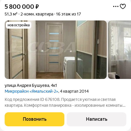
5 800 000
₽
51,3 м²
2-комн. квартира
16 этаж из 17
новостройка
улица Андрея Бушуева
,
4к1
Микрорайон «Ямальский-2»
, 4 квартал 2014
Код предложения ID 676108. Продается уютная и светлая
квартира. Комфортная планировка - изолированные комнаты
правильной формы, раздельный санузел с отделкой кафелем,
кухонный гарнитур, два очень больших встроенных шкафа,
Позвонить
Написать
вложений квартира не