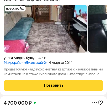
новостройка
улица Андрея Бушуева
,
4к1
Микрорайон «Ямальский-2»
, 4 квартал 2014
Продается уютная двухкомнатная квартира с изолированными
комнатами на 8 этаже кирпичного дома. В квартире выполнен
косметический ремонт, что позволяет сразу въехать и жить.
Просторная кухня площадью 10 м станет отличным местом для
Позвонить
семейных обедов. Из
4 700 000
₽