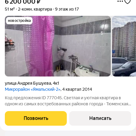
6 200 000
₽
51 м²
2-комн. квартира
9 этаж из 17
новостройка
улица Андрея Бушуева
,
4к1
Микрорайон «Ямальский-2»
, 4 квартал 2014
Код предложения ID 777045. Светлая и уютная квартира в
одном из самых востребованных районов города - Тюменская
Слобода. Две изолированные комнаты, выходят на обе
стороны, что удобно и практично. Приятным бонусом при
Позвонить
Написать
покупке будет вся мебель и