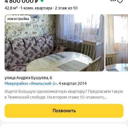
4 800 000
₽
42,8 м²
1-комн. квартира
2 этаж из 10
новостройка
улица Андрея Бушуева
,
6
Микрорайон «Ямальский-2»
, 4 квартал 2014
Ищете большую однокомнатную квартиру? Предлагаем такую
в Тюменской слободе. На втором этаже 10-этажного
кирпичного дома индивидуального проекта. Всего 4 квартиры
на площадке. Большой лифт ходит с нулевого этажа. Чистый
Позвонить
подъезд, тихие соседи. Квартира