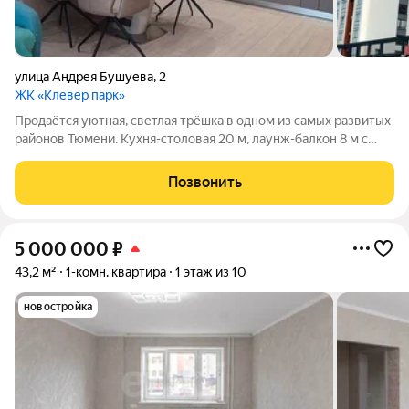
улица Андрея Бушуева
,
2
ЖК «Клевер парк»
Продаётся уютная, светлая трёшка в одном из самых развитых
районов Тюмени. Кухня-столовая 20 м, лаунж-балкон 8 м с
панорамным видом на город, подогрев пола по всей квартире
О квартире: - Три изолированные комнаты. - Кухня-столовая
Позвонить
20 м. - Тёплый
5 000 000
₽
43,2 м²
1-комн. квартира
1 этаж из 10
новостройка