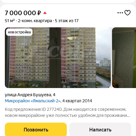
7 000 000
₽
51 м²
2-комн. квартира
5 этаж из 17
новостройка
улица Андрея Бушуева
,
4
Микрорайон «Ямальский-2»
, 4 квартал 2014
Код предложения ID 277240. Дом находится в современном,
новом микрорайоне уже полностью удобном для проживания.
Есть новая школа, общественный транспорт ходит по
расписанию. Квартира очень уютная и теплая. Межкомнатные
Позвонить
Написать
двери поменяны на