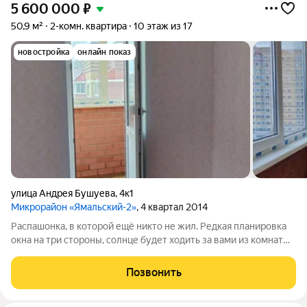
5 600 000
₽
50,9 м²
2-комн. квартира
10 этаж из 17
новостройка
онлайн показ
улица Андрея Бушуева
,
4к1
Микрорайон «Ямальский-2»
, 4 квартал 2014
Распашонка, в которой ещё никто не жил. Редкая планировка
окна на три стороны, солнце будет ходить за вами из комнаты
в комнату. Вторичка по документам, новостройка по душе.
Кстати, таких планировок в округе по пальцам пересчитать, и
Позвонить
наша самая