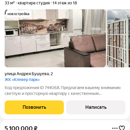
33 м²
квартира-студия
14 этаж из 18
новостройка
улица Андрея Бушуева
,
2
ЖК «Клевер парк»
Код предложения ID 744068. Предлагаем вашему вниманию
светлую и просторную квартиру с качественным
современным ремонтом. Это идеальное предложение для тех,
кто ценит комфорт, безопасность и развитую
Позвонить
Написать
инфраструктуру.Преимущества жилого
5 100 000
₽