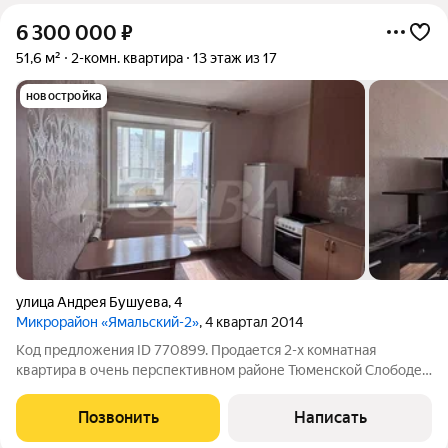
6 300 000
₽
51,6 м²
2-комн. квартира
13 этаж из 17
новостройка
улица Андрея Бушуева
,
4
Микрорайон «Ямальский-2»
, 4 квартал 2014
Код предложения ID 770899. Продается 2-х комнатная
квартира в очень перспективном районе Тюменской Слободе.
В квартире выполнен косметический ремонт, все что на фото
остается в квартире, раздельный санузел. Балкон застеклен,
Позвонить
Написать
отопление