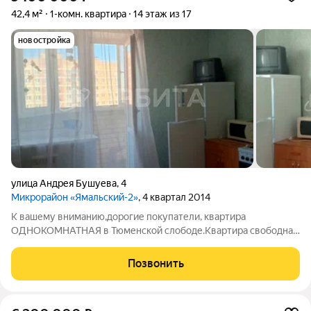
42,4 м²
1-комн. квартира
14 этаж из 17
новостройка
улица Андрея Бушуева
,
4
Микрорайон «Ямальский-2»
, 4 квартал 2014
К вашему вниманию,дорогие покупатели, квартира
ОДНОКОМНАТНАЯ в Тюменской слободе.Квартира свободна
от проживания.НЕ СДАВАЛАСЬ !Ремонт от застройщика
Квартира чистая, почти никто не жил!Планировка очень
Позвонить
удачная, лоджия застеленная.Двор оснащен