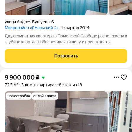
улица Андрея Бушуева
,
6
Микрорайон «Ямальский-2»
, 4 квартал 2014
Двухкомнатная квартира в Тюменской Слободе расположена в
глубине квартала, обеспечивая тишину и приватность
благодаря удаленности от основных дорог. Ремонт в ней
выполнен на готовое проживание: раздельный санузел
Позвонить
отделан практичной кафельной плиткой,
9 900 000
₽
72,5 м²
3-комн. квартира
18 этаж из 18
новостройка
онлайн показ