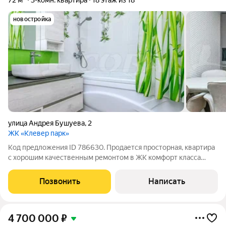
72 м²
3-комн. квартира
18 этаж из 18
новостройка
улица Андрея Бушуева
,
2
ЖК «Клевер парк»
Код предложения ID 786630. Продается просторная, квартира
с хорошим качественным ремонтом в ЖК комфорт класса
«Клевер Парк» в современном развитом районе Тюменская
слобода.В квартире выполнен качественный ремонт и мебель
Позвонить
Написать
делали под заказ.В шаговой
4 700 000
₽