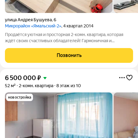
улица Андрея Бушуева
,
6
Микрорайон «Ямальский-2»
, 4 квартал 2014
Продаётся уютная и просторная 2-комн. квартира, которая
ждёт своих счастливых обладателей! Гармоничная и
функциональная планировка - одно из главных достоинств
квартиры - включает в себя просторную кухню-гостинную, 2
Позвонить
спальни, просторный холл,
6 500 000
₽
52 м²
2-комн. квартира
8 этаж из 10
новостройка