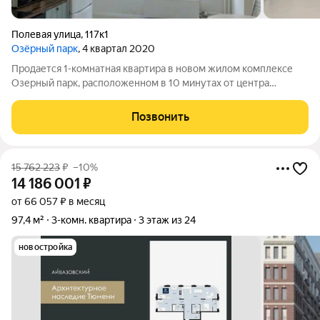
Полевая улица
,
117к1
Озёрный парк
, 4 квартал 2020
Продается 1-комнатная квартира в новом жилом комплексе
Озерный парк, расположенном в 10 минутах от центра
Тюмени. Общая площадь 38,7 кв.м. Квартира с ремонтом и
мбелью. В стоимость квартиры входит: осветительные
Позвонить
приборы, кухонный гарнитур, варочная
15 762 223
₽
–10%
14 186 001
₽
от 66 057 ₽ в месяц
97,4 м²
3-комн. квартира
3 этаж из 24
новостройка