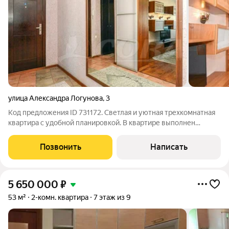
улица Александра Логунова
,
3
Код предложения ID 731172. Светлая и уютная трехкомнатная
квартира с удобной планировкой. В квартире выполнен
косметический ремонт, который хорошо сохранился,
благодаря бережному отношению хозяйки. Обратите
Позвонить
Написать
внимание на вместительную кухню достаточно
5 650 000
₽
53 м²
2-комн. квартира
7 этаж из 9