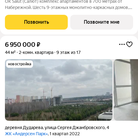
ОK Salut (Салют) комплекс апартаментов в 700 метрах от
Набережной. Шесть 9-этажных монолитно-каркасных домов,
расположены в тихом и зеленом районе на берегу Туры, по
улице 2-я Луговая, а еще: - До центра города рукой подать. 5
Позвонить
Позвоните мне
минут на автомобиле,
6 950 000
₽
44 м²
2-комн. квартира
9 этаж из 17
новостройка
деревня Дударева
,
улица Сергея Джанбровского
,
4
ЖК «Андерсен Парк»
, 1 квартал 2022