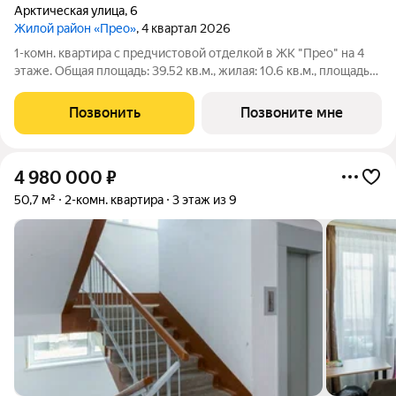
Арктическая улица
,
6
Жилой район «Прео»
, 4 квартал 2026
1-комн. квартира с предчистовой отделкой в ЖК "Прео" на 4
этаже. Общая площадь: 39.52 кв.м., жилая: 10.6 кв.м., площадь
просторной кухни-столовой: 16.58 кв.м. Все окна выходят на
одну сторону. В квартире один балкон, один совмещенный
Позвонить
Позвоните мне
санузел. Высота
4 980 000
₽
50,7 м²
2-комн. квартира
3 этаж из 9