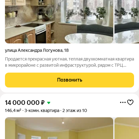
улица Александра Логунова
,
18
Продается прекрасная уютная, теплая двухкомнатная квартира
в микрорайоне с развитой инфраструктурой, рядом с ТРЦ
"Солнечный". В квартире чисто и ухожено. Окна квартиры
выходят на школу. Тихий и зеленый двор. В подъезде чисто,
Позвонить
приятно зайти.
14 000 000
₽
146,4 м²
3-комн. квартира
2 этаж из 10