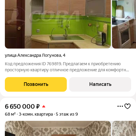
улица Александра Логунова
,
4
Код предложения ID 769819. Предлагаем к приобретению
просторную квартиру отличное предложение для комфортной
жизни в развитом районе города!Квартира готова к
заселению: выполнен ремонт, что позволяет вам сразу же
Позвонить
Написать
заехать и начать наслаждаться новым
6 650 000
₽
68 м²
3-комн. квартира
5 этаж из 9