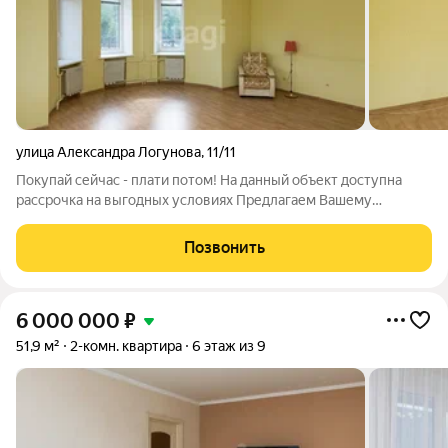
улица Александра Логунова
,
11/11
Покупай сейчас - плати потом! На данный объект доступна
рассрочка на выгодных условиях Предлагаем Вашему
вниманию просторную квартиру в востребованном и
развитом районе города Тюмени. КВАРТИРА Большая
Позвонить
квартира на 2-ом этаже 10-этажного дома, общая
6 000 000
₽
51,9 м²
2-комн. квартира
6 этаж из 9