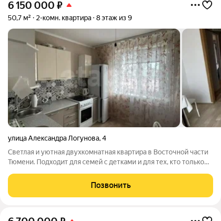
6 150 000
₽
50,7 м²
2-комн. квартира
8 этаж из 9
улица Александра Логунова
,
4
Светлая и уютная двухкомнатная квартира в Восточной части
Тюмени. Подходит для семей с детками и для тех, кто только
начинает создавать свою новую ячейку общества. Локация:
рядом с ТРЦ «Солнечный» . Всё, что нужно для жизни
Позвонить
магазины, кинотеатр,