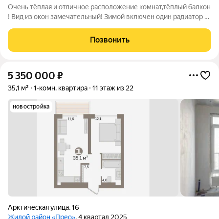
Очень тёплая и отличное расположение комнат,тёплый балкон
! Вид из окон замечательный! Зимой включен один радиатор и
очень тепло! Выполнена стяжка и выровнен пол и стены !
Можно сделать косметический ремонт по своему вкусу и
Позвонить
жить! Счётчики света воды
5 350 000
₽
35,1 м²
1-комн. квартира
11 этаж из 22
новостройка
Арктическая улица
,
16
Жилой район «Прео»
, 4 квартал 2025