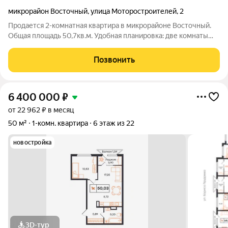
микрорайон Восточный
,
улица Моторостроителей
,
2
Продается 2-комнатная квартира в микрорайоне Восточный.
Общая площадь 50,7кв.м. Удобная планировка: две комнаты
правильной квадратной формы, просторная кухня, раздельный
санузел. Квартира с ремонтом и мебелью. В стоимость
Позвонить
квартиры входит:
6 400 000
₽
от 22 962 ₽ в месяц
50 м²
1-комн. квартира
6 этаж из 22
новостройка
3D-тур