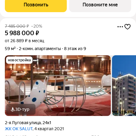
Алебашевская, среди трёх парков и двух живописных озёр. В
Позвонить
Позвоните мне
шаговой доступности уже открыты
7 485 000
₽
–20%
5 988 000
₽
от 26 889 ₽ в месяц
59 м²
2-комн. апартаменты
8 этаж из 9
новостройка
3D-тур
2-я Луговая улица
,
24к1
ЖК OK SALUT
, 4 квартал 2021