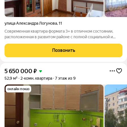
улица Александра Логунова
,
11
Современная квартира формата 3+ в отличном состоянии,
расположенная в развитом районе с полной социальной и
транспортной инфраструктурой. Ключевым преимуществом
объекта является продуманная и просторная планировка.
Позвонить
Центром притяжения служит
5 650 000
₽
52,9 м²
2-комн. квартира
7 этаж из 9
онлайн показ