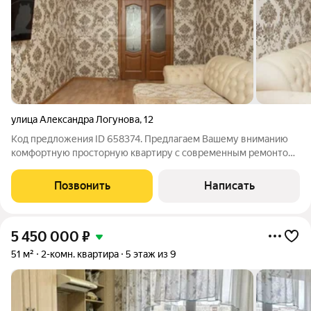
улица Александра Логунова
,
12
Код предложения ID 658374. Предлагаем Вашему вниманию
комфортную просторную квартиру с современным ремонтом.
При продаже остается мебель и бытовая техника по
договоренности сторон. Развитая инфраструктура, удобная
Позвонить
Написать
транспортная развязка, в шаговой
5 450 000
₽
51 м²
2-комн. квартира
5 этаж из 9