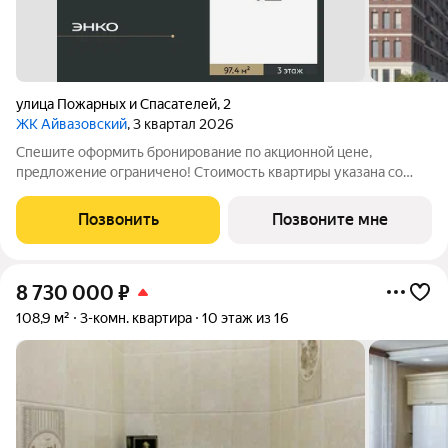
улица Пожарных и Спасателей
,
2
ЖК Айвазовский
, 3 квартал 2026
Спешите оформить бронирование по акционной цене,
предложение ограничено! Стоимость квартиры указана со
скидкой, ваша экономия составит 1,576,222 руб. По всем
вопросам обращайтесь в офис продаж, наши менеджеры вам
Позвонить
Позвоните мне
все расскажут. 3-комн. квартира от
8 730 000
₽
108,9 м²
3-комн. квартира
10 этаж из 16