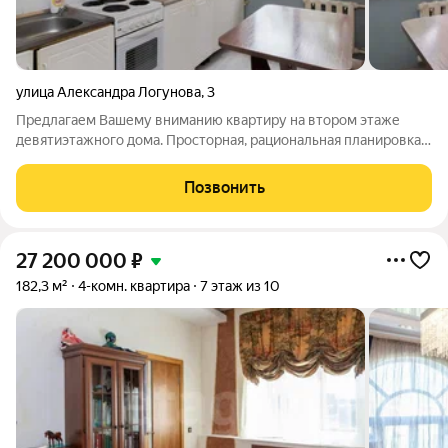
улица Александра Логунова
,
3
Предлагаем Вашему вниманию квартиру на втором этаже
девятиэтажного дома. Просторная, рациональная планировка с
изолированными комнатами. Формат квартиры включает в
себя: кухню, большой зал-гостиную, две спальни, из одной
Позвонить
выход на лоджию, раздельный
27 200 000
₽
182,3 м²
4-комн. квартира
7 этаж из 10