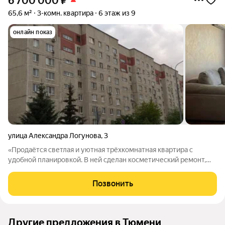
6 700 000
₽
65,6 м²
3-комн. квартира
6 этаж из 9
онлайн показ
улица Александра Логунова
,
3
«Продаётся светлая и уютная трёхкомнатная квартира с
удобной планировкой. В ней сделан косметический ремонт,
который хорошо сохранился благодаря хозяйке. Кухня
достаточно большая для размещения гарнитура и обеденной
Позвонить
зоны. Санузел отделан кафельной
Другие предложения в Тюмени