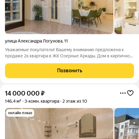
улица Александра Логунова
,
11
Уважаемые покупатели! Вашему вниманию предложена к
продаже 2к квартира в ЖК Озерные Аркады. Дом в кирпичном
исполнении расположен в тихом, уютном месте у озера.
Рядом расположена церковь, березовая роща. В шаговой
Позвонить
доступности гимназия Российской
14 000 000
₽
146,4 м²
3-комн. квартира
2 этаж из 10
онлайн показ