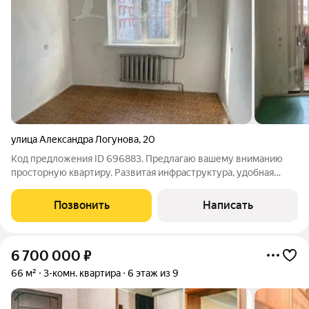
улица Александра Логунова
,
20
Код предложения ID 696883. Предлагаю вашему вниманию
просторную квартиру. Развитая инфраструктура, удобная
транспортная развязка. В шаговой доступности имеются:
остановки, магазины, ТРЦ "Солнечный", детские сады, школы,
Позвонить
Написать
легко добраться в любую точку
6 700 000
₽
66 м²
3-комн. квартира
6 этаж из 9