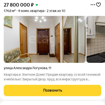
27 800 000
₽
174,8 м²
4-комн. квартира
2 этаж из 10
улица Александра Логунова
,
11
Квартира в Элитном Доме! Продам квартиру со всей техникой
и мебелью! Закрытый двор, пруд, вся инфаструктура в
шаговой доступности, рядом несколько торговых центров! В
Квартире три отдельных спальни, отдельная гостиная и
Позвонить
отдельная кухня! Два сан узла