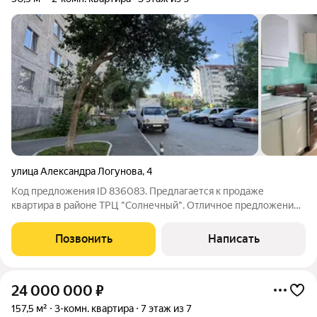
улица Александра Логунова
,
4
Код предложения ID 836083. Предлагается к продаже
квартира в районе ТРЦ "Солнечный". Отличное предложение
для комфортной жизни в развитом районе города! Квартира
очень теплая. Комнаты изолированные. Санузел раздельный,
Позвонить
Написать
что повышает удобство для
24 000 000
₽
157,5 м²
3-комн. квартира
7 этаж из 7