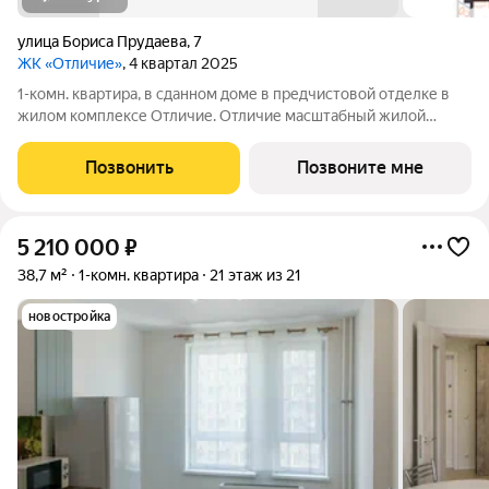
улица Бориса Прудаева
,
7
ЖК «Отличие»
, 4 квартал 2025
1-комн. квартира, в сданном доме в предчистовой отделке в
жилом комплексе Отличие. Отличие масштабный жилой
квартал в экологически чистом районе «Комарово парк»,
который соединяет в себе спокойствие природы и активность
Позвонить
Позвоните мне
городской жизни Архитектура
5 210 000
₽
38,7 м²
1-комн. квартира
21 этаж из 21
новостройка