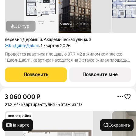
3D-тур
деревня Дербыши
,
Академическая улица
,
3
ЖК «Дабл-Дабл»
, 1 квартал 2026
Продаётся квартира площадью 37.7 м2 в жилом комплексе
"Дабл-Дабл". Квартира находится на 3 этаже, жилая площадь
квартиры 11.3 м2, площадь просторной кухни 16.8 м2. Среди
особенностей планировки изолированные комнаты с окнами
Позвонить
Позвоните мне
на одну сторону, 1
3 060 000
₽
21,2 м²
квартира-студия
5 этаж из 10
новостройка
На карте
Сохранить