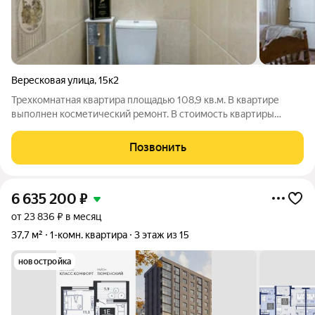
Вересковая улица
,
15к2
Трехкомнатная квартира площадью 108,9 кв.м. В квартире
выполнен косметический ремонт. В стоимость квартиры
входит кухонный гарнитур с раковиной и смесителем,
варочная поверхность, духовой шкаф, вытяжка,
Позвонить
посудомоечная машина, унитаз, ванна, раковина,
6 635 200
₽
от 23 836 ₽ в месяц
37,7 м²
1-комн. квартира
3 этаж из 15
новостройка