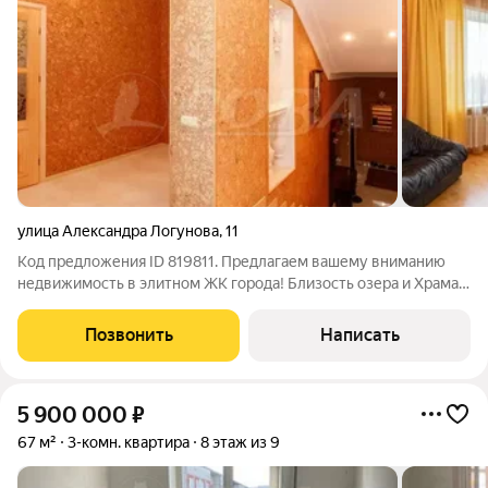
улица Александра Логунова
,
11
Код предложения ID 819811. Предлагаем вашему вниманию
недвижимость в элитном ЖК города! Близость озера и Храма
делают это место притягательным. Квартира полностью
готова к проживанию, с качественным ремонтом и
Позвонить
Написать
практически винтажной мебелью.
5 900 000
₽
67 м²
3-комн. квартира
8 этаж из 9