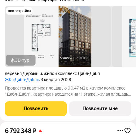
новостройка
3D-тур
деревня Дербыши
,
жилой комплекс Дабл-Дабл
ЖК «Дабл-Дабл»
, 3 квартал 2028
Продаётся квартира площадью 90.47 м2 в жилом комплексе
"Дабл-Дабл". Квартира находится на 11 этаже, жилая площадь
квартиры 42.46 м2, площадь просторной кухни 13.54 м2. Среди
особенностей планировки изолированные комнаты с окнами
Позвонить
Позвоните мне
на одну сторону, 1
6 792 348
₽