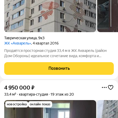
Таврическая улица
,
9к3
ЖК «Акварель»
, 4 квартал 2016
Продаётся просторная студия 33,4 м в ЖК Акварель (район
Дом Обороны) идеальное сочетание вида, комфорта и
продуманного пространства! Локация: престижный район Дом
Обороны, ЖК Акварель. С 19го этажа открывается
Позвонить
потрясающий вид на город каждый
4 950 000
₽
33,4 м²
квартира-студия
19 этаж из 20
новостройка
онлайн показ