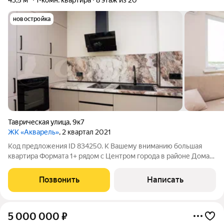
43,5 м²
1-комн. квартира
8 этаж из 20
новостройка
Таврическая улица
,
9к7
ЖК «Акварель»
, 2 квартал 2021
Код предложения ID 834250. К Вашему вниманию большая
квартира Формата 1+ рядом с Центром города в районе Дома
обороны. В квартире выполнен дизайнерский ремонт из
максимально качественных материалов. При продаже
Позвонить
Написать
остается абсолютно вся мебель и
5 000 000
₽