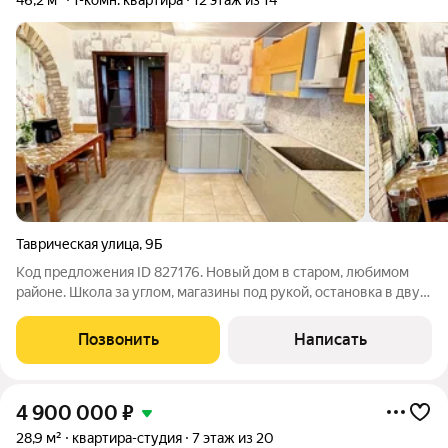
46,2 м²
1-комн. квартира
12 этаж из 14
Таврическая улица
,
9Б
Код предложения ID 827176. Новый дом в старом, любимом
районе. Школа за углом, магазины под рукой, остановка в двух
шагах. Атмосфера: район с устоявшейся жизнью, всё удобно и
привычно.Квартира светлая, с видом на город, классический
Позвонить
Написать
ремонт, сделанный
4 900 000
₽
28,9 м²
квартира-студия
7 этаж из 20