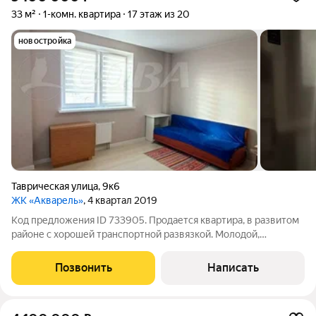
33 м²
1-комн. квартира
17 этаж из 20
новостройка
Таврическая улица
,
9к6
ЖК «Акварель»
, 4 квартал 2019
Код предложения ID 733905. Продается квартира, в развитом
районе с хорошей транспортной развязкой. Молодой,
красивый комплекс. В квартире хороший ремонт. Мебель
остается частично. Без обременений, детских долей и
Позвонить
Написать
занижений. Звоните. Локация: Тюмень,