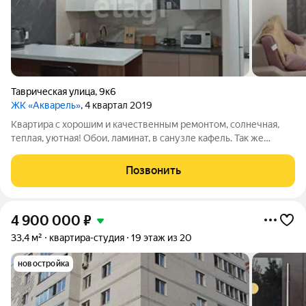
Таврическая улица
,
9к6
ЖК «Акварель»
, 4 квартал 2019
Квартира с хорошим и качественным ремонтом, солнечная,
теплая, уютная! Обои, ламинат, в санузле кафель. Так же
возможно приобрести кладовку(на этаже), которая в
собственности, за дополнительную плату. В квартире никто не
Позвонить
жил, продается с новой
4 900 000
₽
33,4 м²
квартира-студия
19 этаж из 20
новостройка