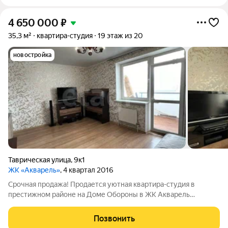
4 650 000
₽
35,3 м²
квартира-студия
19 этаж из 20
новостройка
Таврическая улица
,
9к1
ЖК «Акварель»
, 4 квартал 2016
Срочная продажа! Продается уютная квартира-студия в
престижном районе на Доме Обороны в ЖК Акварель
Современный ремонт, ламинат, обои, плитка в санузле все для
комфортного проживания Продается с мебелью! Можно сразу
Позвонить
заселяться и наслаждаться новым