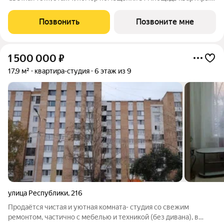
26.51 м2 . Высота потолка 2,7 м. Описание квартиры:
Просторная кухня-гостиная зонирована под приготовление
Позвонить
Позвоните мне
пищи, рабочее место и зону
1 500 000
₽
17,9 м²
квартира-студия
6 этаж из 9
улица Республики
,
216
Продаётся чистая и уютная комната- студия со свежим
ремонтом, частично с мебелью и техникой (без дивана), в