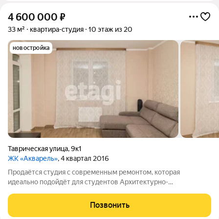
4 600 000
₽
33 м²
квартира-студия
10 этаж из 20
новостройка
Таврическая улица
,
9к1
ЖК «Акварель»
, 4 квартал 2016
Продаётся студия с современным ремонтом, которая
идеально подойдёт для студентов Архитектурно-
Строительной академии и ТГУ, а также для сдачи в аренду. В
квартире установлены натяжные потолки и обои на стенах.
Позвонить
Ванная комната совмещена с санузлом и