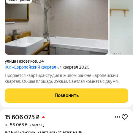
новостройка
улица Газовиков
,
34
ЖК «Европейский квартал»
, 1 квартал 2020
Продается квартира-студия в жилом районе Европейский
квартал. Общая площадь 29кв.м. Светлая комната с двумя
окнами, современный ремонт. Есть ниша под обустройство
гардероба. В стоимость квартиры входит кухонный гарнитур,
Позвонить
варочная поверхность, духовой
15 606 075
₽
от 56 063 ₽ в месяц
90,5 м²
3-комн. квартира
11 этаж из 15