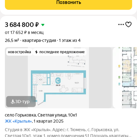
гимназия №5, Тюменский колледж технический и
Позвонить
Нефтегазовый университет всё в
3 684 800
₽
от 17 652 ₽ в месяц
26,5 м²
квартира-студия
1 этаж из 4
новостройка
последнее предложение
3D-тур
село Горьковка
,
Светлая улица
,
10к1
ЖК «Крылья»
, 1 квартал 2025
Студия в ЖК «Крылья». Адрес: г. Тюмень, с. Горьковка, ул.
Светлая 10к1, этаж 1, номер помещения 51 Площадь квартиры