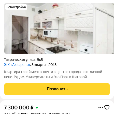
новостройка
Таврическая улица
,
9к5
ЖК «Акварель»
, 3 квартал 2018
Квартира твоей мечты почти в центре города по отличной
цене. Рядом, Университеты и Эко Парк в Шаговой
Доступности! Эта уютная студия в престижном районе Дома
Обороны ваш идеальный вариант! Вы получите все
Позвонить
преимущества центральной жизни, оставаясь в
7 300 000
₽