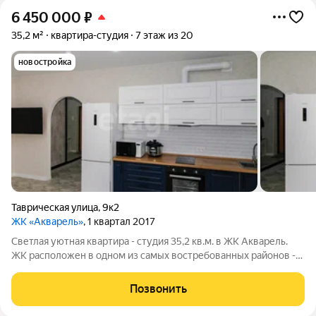
6 450 000
₽
35,2 м²
квартира-студия
7 этаж из 20
новостройка
Таврическая улица
,
9к2
ЖК «Акварель»
, 1 квартал 2017
Светлая уютная квартира - студия 35,2 кв.м. в ЖК Акварель.
ЖК расположен в одном из самых востребованных районов -
на Доме обороны, находящемся в шаговой доступности от
исторической части города 25-30 мин ходьбы. В квартире
Позвонить
выполнен свежий ремонт: в