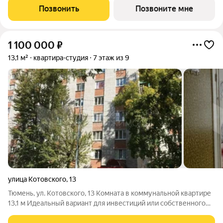
улице 2-я Луговая, а еще: - До центра города рукой подать. 5
Позвонить
Позвоните мне
минут на автомобиле,
1 100 000
₽
13,1 м²
квартира-студия
7 этаж из 9
улица Котовского
,
13
Тюмень, ул. Котовского, 13 Комната в коммунальной квартире
13,1 м Идеальный вариант для инвестиций или собственного
проживания в самом центре города! Локация: Сзади дома