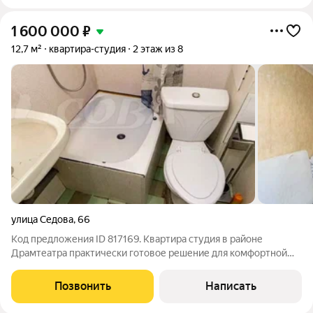
1 600 000
₽
12,7 м²
квартира-студия
2 этаж из 8
улица Седова
,
66
Код предложения ID 817169. Квартира студия в районе
Драмтеатра практически готовое решение для комфортной
жизни или аренды. Идеальный вариант как для собственного
проживания, так и для инвестиций.Квартира с Косметическим
Позвонить
Написать
ремонтом. Вся мебель и