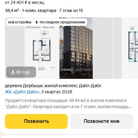
от 24 401 ₽ в месяц
38,4 м²
1-комн. квартира
7 этаж из 15
новостройка
последнее предложение
3D-тур
деревня Дербыши
,
жилой комплекс Дабл-Дабл
ЖК «Дабл-Дабл»
, 3 квартал 2028
Продаётся квартира площадью 38.44 м2 в жилом комплексе
"Дабл-Дабл". Квартира находится на 7 этаже, жилая площадь
квартиры 9.62 м2, площадь просторной кухни 13.6 м2. Среди
особенностей планировки изолированные комнаты с окнами
Позвонить
Позвоните мне
на одну сторону, 1