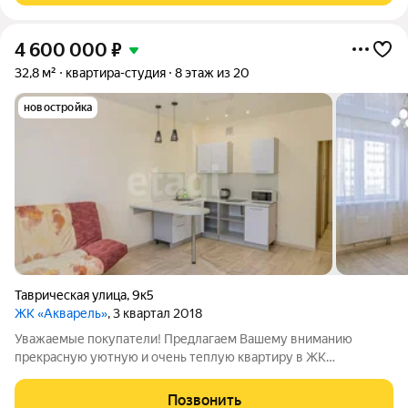
4 600 000
₽
32,8 м²
квартира-студия
8 этаж из 20
новостройка
Таврическая улица
,
9к5
ЖК «Акварель»
, 3 квартал 2018
Уважаемые покупатели! Предлагаем Вашему вниманию
прекрасную уютную и очень теплую квартиру в ЖК
"Акварель". Жилой комплекс «Акварель» расположен в
районе «Дом Обороны», одном из самых престижных и
Позвонить