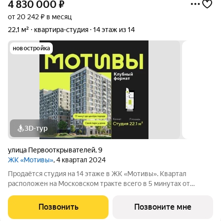
4 830 000
₽
от 20 242 ₽ в месяц
22,1 м²
квартира-студия
14 этаж из 14
новостройка
3D-тур
улица Первооткрывателей
,
9
ЖК «Мотивы»
, 4 квартал 2024
Продаётся студия на 14 этаже в ЖК «Мотивы». Квартал
расположен на Московском тракте всего в 5 минутах от
Плехановского бора. Рядом ТРЦ «Колумб» с кинотеатром,
боулингом и ресторанами, новые дорожные развязки, а в 2026
Позвонить
Позвоните мне
году начнётся строительство