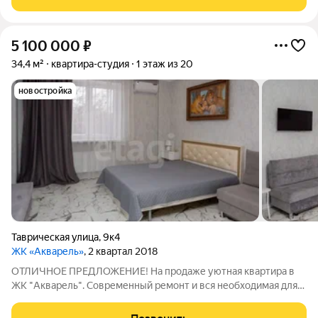
перспективных районов города, удобный выезд в центр,
5 100 000
₽
34,4 м²
квартира-студия
1 этаж из 20
новостройка
Таврическая улица
,
9к4
ЖК «Акварель»
, 2 квартал 2018
ОТЛИЧНОЕ ПРЕДЛОЖЕНИЕ! На продаже уютная квартира в
ЖК "Акварель". Современный ремонт и вся необходимая для
проживания мебель и техника позволят вам сразу заехать и
жить, либо сдать в долгосрочную аренду. Жилой комплекс