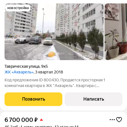
новостройка
Таврическая улица
,
9к5
ЖК «Акварель»
, 3 квартал 2018
Код предложения ID 800430. Продается просторная 1
комнатная квартира в ЖК "Акварель". Квартира с
косметическим ремонтом, с просторной кухней с выходом на
балкон. В доме имеется два лифта. Закрытый двор, на
Позвонить
Написать
территории ЖК имеется подземная парковка. Во
6 700 000
₽