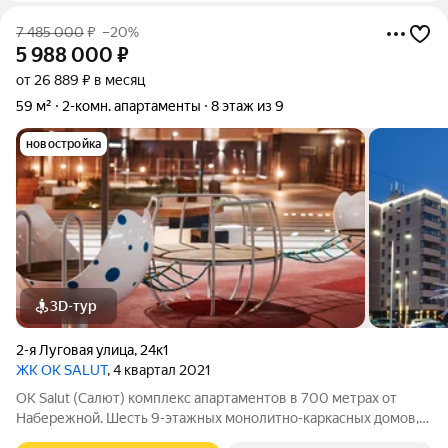
7 485 000
₽
–20%
5 988 000
₽
от 26 889 ₽ в месяц
59 м²
2-комн. апартаменты
8 этаж из 9
новостройка
3D-тур
2-я Луговая улица
,
24к1
ЖК OK SALUT
, 4 квартал 2021
ОK Salut (Салют) комплекс апартаментов в 700 метрах от
Набережной. Шесть 9-этажных монолитно-каркасных домов,
расположены в тихом и зеленом районе на берегу Туры, по