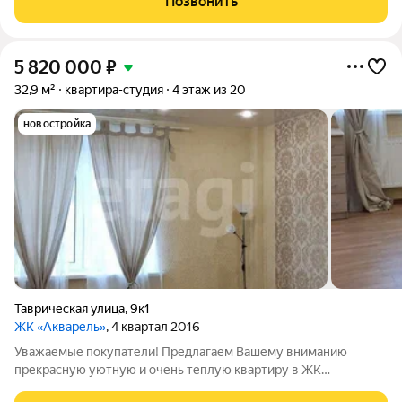
Позвонить
«Акварель» расположен в районе
5 820 000
₽
32,9 м²
квартира-студия
4 этаж из 20
новостройка
Таврическая улица
,
9к1
ЖК «Акварель»
, 4 квартал 2016
Уважаемые покупатели! Предлагаем Вашему вниманию
прекрасную уютную и очень теплую квартиру в ЖК
"Акварель". Жилой комплекс «Акварель» расположен в