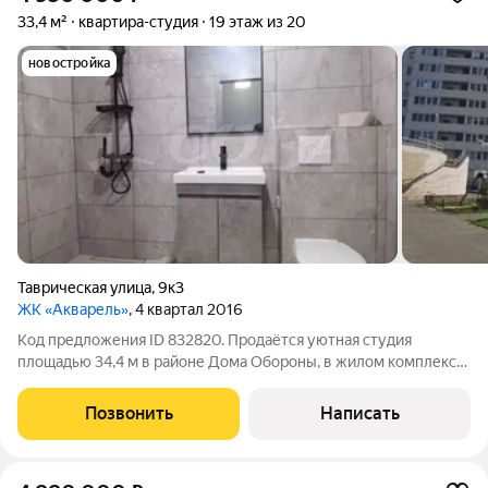
33,4 м²
квартира-студия
19 этаж из 20
новостройка
Таврическая улица
,
9к3
ЖК «Акварель»
, 4 квартал 2016
Код предложения ID 832820. Продаётся уютная студия
площадью 34,4 м в районе Дома Обороны, в жилом комплексе
Акварель. Квартира с качественным ремонтом: на полу
ламинат, натяжные потолки, всё в аккуратном состоянии и
Позвонить
Написать
готово к проживанию.