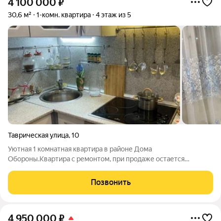
4 100 000
₽
30,6 м²
1-комн. квартира
4 этаж из 5
Таврическая улица
,
10
Уютная 1 комнатная квартира в районе Дома
Обороны.Квартира с ремонтом, при продаже остается
кухонный гарнитур с бытовой техникой.Хорошее
расположение дома, отличная транспортная развязка, на
Позвонить
городском транспорте 10 мин езды до центра города.Рядом
ЖД
4 950 000
₽