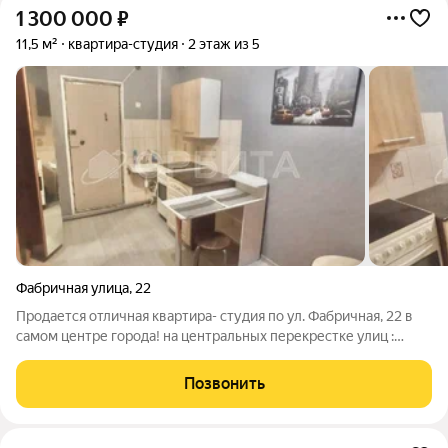
1 300 000
₽
11,5 м²
квартира-студия
2 этаж из 5
Фабричная улица
,
22
Продается отличная квартира- студия по ул. Фабричная, 22 в
самом центре города! на центральных перекрестке улиц :
Холодильная и Республики Дом -кирпичный .В доме
произведен капитальный ремонт . на Этаже чисто и спокойно.
Позвонить
В квартире есть кухонная зона