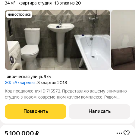
34 м²
квартира-студия
13 этаж из 20
новостройка
Таврическая улица
,
9к5
ЖК «Акварель»
, 3 квартал 2018
Код предложения ID 715572. Представляю вашему вниманию
студию в новом, современном жилом комплексе. Рядом
находятся школа "Лира", ТВИККУ, Президентское кадетское
училище, Затюменский парк, все сетевые магазины около
Позвонить
Написать
дома. Квартира с качественным
5 100 000
₽