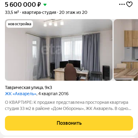
5 600 000
₽
33,5 м²
квартира-студия
20 этаж из 20
новостройка
Таврическая улица
,
9к3
ЖК «Акварель»
, 4 квартал 2016
О КВАРТИРЕ: К продаже представлена просторная квартира
студия 33 м2 в районе «Дом Обороны», ЖК Акварель. В одном
из самых престижных и перспективных районов города. В
квартире выполнен современный ремонт в приятных светлых
Позвонить
оттенках: на полу ламинат,