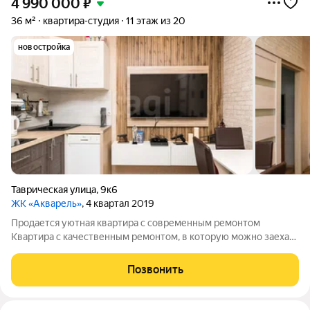
4 990 000
₽
36 м²
квартира-студия
11 этаж из 20
новостройка
Таврическая улица
,
9к6
ЖК «Акварель»
, 4 квартал 2019
Продается уютная квартира с современным ремонтом
Квартира с качественным ремонтом, в которую можно заехать
сразу после покупки. Отделка: На полу во всех жилых
помещениях уложен износостойкий ламинат 33 класса. В
Позвонить
санузле на полу и стенах выполнена