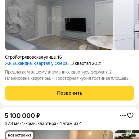
Стройотрядовская улица
,
16
ЖК «Скандиа. Квартал у Озера»
, 3 квартал 2021
Предлагаем вашему вниманию. квартиру формата 2+
Планировка квартиры: - Просторная кухня гостиная площадью
21м будет любимым местом для уютных семейных вечеров и
встреч с гостями. - две изолированные спальни для уединения,
Позвонить
- совмещённый санузел - в
5 100 000
₽
37,3 м²
1-комн. квартира
4 этаж из 4
новостройка