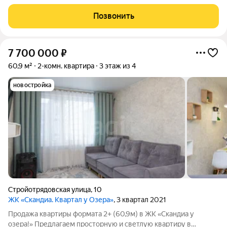
свое озеро для рыбалки, кусочек леса, граничащий с
комплексом. Все о чем мы могли мечтать, застройщик
Позвонить
воплотил в жизнь. Уютный квартал из
7 700 000
₽
60,9 м²
2-комн. квартира
3 этаж из 4
новостройка
Стройотрядовская улица
,
10
ЖК «Скандиа. Квартал у Озера»
, 3 квартал 2021
Продажа квартиры формата 2+ (60,9м) в ЖК «Скандиа у
озера!» Предлагаем просторную и светлую квартиру в