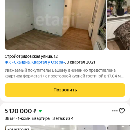
Стройотрядовская улица
,
12
ЖК «Скандиа. Квартал у Озера»
, 3 квартал 2021
Уважаемый покупатель! Вашему вниманию представлена
квартира формата 1+ с просторной кухней гостиной в 17.64 м2.
В квартире выполнен косметический ремонт, высокие потолки
2,9 м. (только на 1 и 4 этажах), выполнена шумоизоляция как в
Позвонить
стяжке так и в меж
5 120 000
₽
38 м²
1-комн. квартира
3 этаж из 4
новостройка