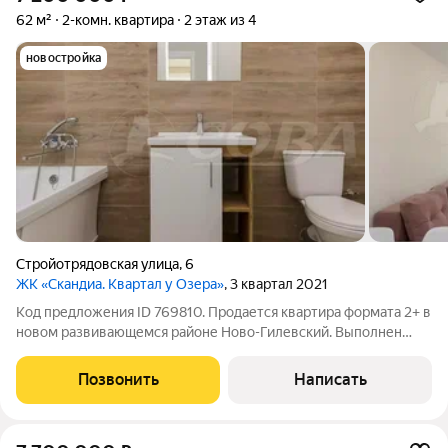
62 м²
2-комн. квартира
2 этаж из 4
новостройка
Стройотрядовская улица
,
6
ЖК «Скандиа. Квартал у Озера»
, 3 квартал 2021
Код предложения ID 769810. Продается квартира формата 2+ в
новом развивающемся районе Ново-Гилевский. Выполнен
современный ремонт в светлых тонах. Стены оклеены обоями,
напольное покрытие - ламинат, натяжные потолки с
Позвонить
Написать
точечными светильниками,