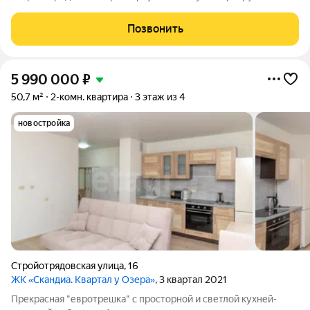
престижном малоэтажном жилом комплексе. Дом
расположен в экологически чистом районе, всего в
Позвонить
нескольких шагах от озера идеальное место для
5 990 000
₽
50,7 м²
2-комн. квартира
3 этаж из 4
новостройка
Стройотрядовская улица
,
16
ЖК «Скандиа. Квартал у Озера»
, 3 квартал 2021
Прекрасная "евротрешка" с просторной и светлой кухней-