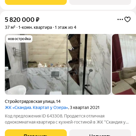
лесопарками и озёрами. В
5 820 000
₽
37 м²
1-комн. квартира
1 этаж из 4
новостройка
Стройотрядовская улица
,
14
ЖК «Скандиа. Квартал у Озера»
, 3 квартал 2021
Код предложения ID 643308. Продается отличная
однокомнатная квартира с кухней-гостиной в ЖК "Скандия у
озера". Квартира с современной планировкой 1+. В пешей
доступности есть школа и детские сады, поликлиника №13,