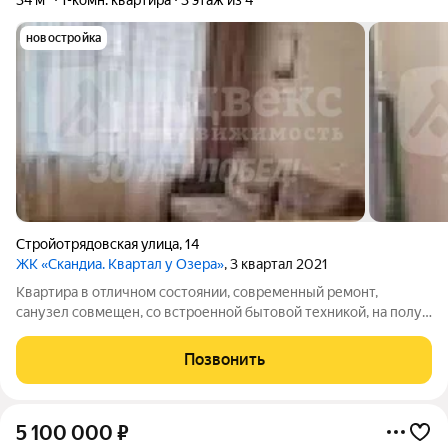
34 м²
1-комн. квартира
3 этаж из 4
новостройка
Стройотрядовская улица
,
14
ЖК «Скандиа. Квартал у Озера»
, 3 квартал 2021
Квартира в отличном состоянии, современный ремонт,
санузел совмещен, со встроенной бытовой техникой, на полу
ламинат, в доме грузовой лифт, дом в хорошем состоянии,
после ремонта. Хорошая инфраструктура, рядом магазины,
Позвонить
транспортная развязка в любом
5 100 000
₽