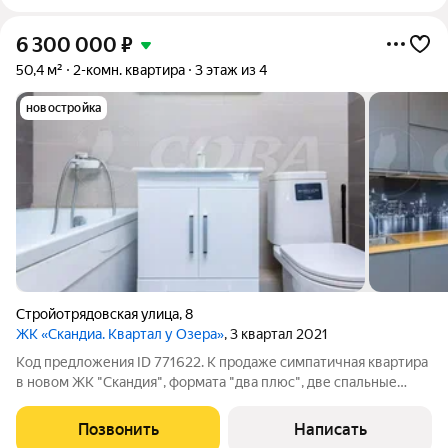
6 300 000
₽
50,4 м²
2-комн. квартира
3 этаж из 4
новостройка
Стройотрядовская улица
,
8
ЖК «Скандиа. Квартал у Озера»
, 3 квартал 2021
Код предложения ID 771622. К продаже симпатичная квартира
в новом ЖК "Скандия", формата "два плюс", две спальные
комнаты и большая кухня-гостиная, с современным новым
ремонтом. Квартира находится в доме комфорт-класса с
Позвонить
Написать
грузовым лифтом, несмотря на