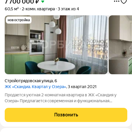
7 700 000
₽
60,5 м²
2-комн. квартира
3 этаж из 4
новостройка
Стройотрядовская улица
,
6
ЖК «Скандиа. Квартал у Озера»
, 3 квартал 2021
Продается уютная 2-комнатная квартира в ЖК «Скандия у
Озера» Предлагается современная и функциональная
квартира общей площадью 60 м в одном из самых
перспективных районов Тюмени.Планировка: просторная
Позвонить
кухня-гостиная для комфортного отдыха и встреч с