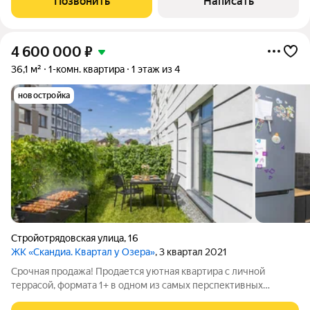
Позвонить
Написать
различные продуктовые магазины. Все,
4 600 000
₽
36,1 м²
1-комн. квартира
1 этаж из 4
новостройка
Стройотрядовская улица
,
16
ЖК «Скандиа. Квартал у Озера»
, 3 квартал 2021
Срочная продажа! Продается уютная квартира с личной
террасой, формата 1+ в одном из самых перспективных
районов Лесобаза ЖК Скандия. Квартал у озера! Квартира на 1