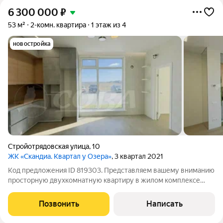
6 300 000
₽
53 м²
2-комн. квартира
1 этаж из 4
новостройка
Стройотрядовская улица
,
10
ЖК «Скандиа. Квартал у Озера»
, 3 квартал 2021
Код предложения ID 819303. Представляем вашему вниманию
просторную двухкомнатную квартиру в жилом комплексе
«Скандия квартал у озера», расположенном в экологически
благоприятном районе. В квартире выполнен качественный
Позвонить
Написать
ремонт, вся мебель остается