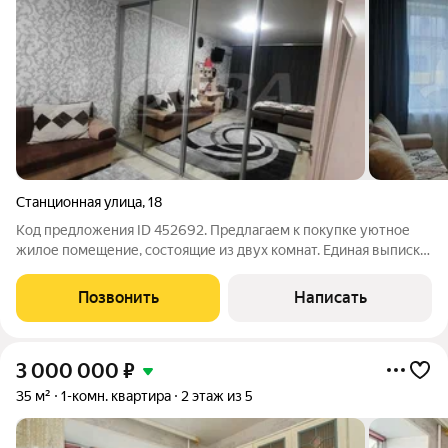
Станционная улица
,
18
Код предложения ID 452692. Предлагаем к покупке уютное
жилое помещение, состоящие из двух комнат. Единая выписка
ЕГРН. В комнатах проведён качественный ремонт: полностью
заменена проводка, проведена стяжка пола, выравнивание
Позвонить
Написать
стен под маяк, оборудован
3 000 000
₽
35 м²
1-комн. квартира
2 этаж из 5