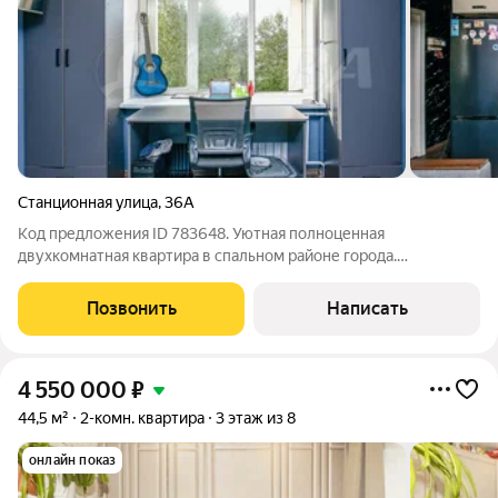
Станционная улица
,
36А
Код предложения ID 783648. Уютная полноценная
двухкомнатная квартира в спальном районе города.
Современный ремонт, совмещенный собственный санузел и
ванная.Во дворе построена новая детская и спортивная
Позвонить
Написать
площадка.Напротив дома находится транспортный
4 550 000
₽
44,5 м²
2-комн. квартира
3 этаж из 8
онлайн показ