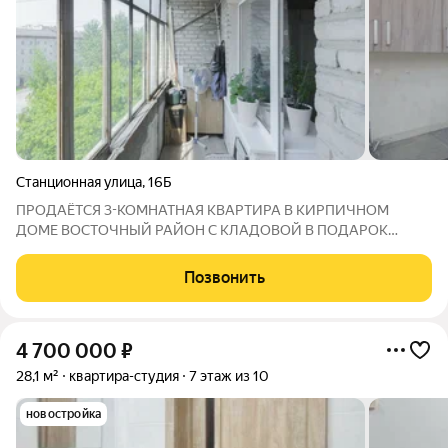
Станционная улица
,
16Б
ПРОДАЁТСЯ 3-КОМНАТНАЯ КВАРТИРА В КИРПИЧНОМ
ДОМЕ ВОСТОЧНЫЙ РАЙОН С КЛАДОВОЙ В ПОДАРОК
Идеальный вариант для семьи: просторно, тепло, тихо и всё
рядом (школа, сад, ТЦ). Въезжайте и живите ремонт уже
Позвонить
сделан, часть мебели остаётся! О КВАРТИРЕ (60
4 700 000
₽
28,1 м²
квартира-студия
7 этаж из 10
новостройка