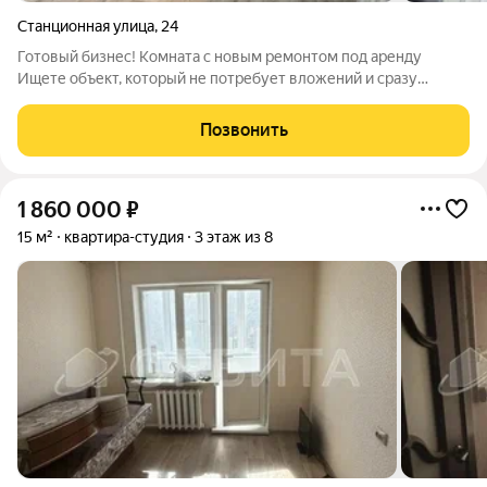
Станционная улица
,
24
Готовый бизнес! Комната с новым ремонтом под аренду
Ищете объект, который не потребует вложений и сразу
начнет окупаться? Это идеальный вариант! Почему это
выгодно: Состояние «New»: Выполнен свежий современный
Позвонить
ремонт. В комнате никто не жил вы
1 860 000
₽
15 м²
квартира-студия
3 этаж из 8