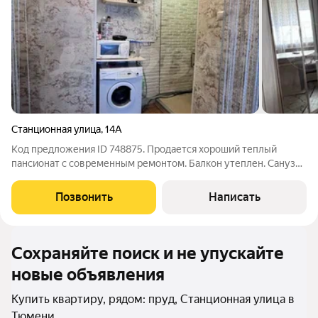
Станционная улица
,
14А
Код предложения ID 748875. Продается хороший теплый
пансионат с современным ремонтом. Балкон утеплен. Санузел
совмещен. Район со своей развитой инфраструктурой - в
пешей доступности детский сад №25 и школа №72,
Позвонить
Написать
продуктовые магазины и аптеки, ТЦ
Сохраняйте поиск и не упускайте
новые объявления
Купить квартиру, рядом: пруд, Станционная улица в
Тюмени