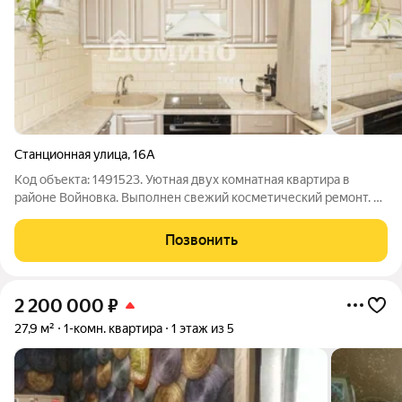
Станционная улица
,
16А
Код объекта: 1491523. Уютная двух комнатная квартира в
районе Войновка. Выполнен свежий косметический ремонт. В
комнатах на стенах хорошие, красивые обои, потолки из
гипсокартона, в прихожей натяжной потолок. Лоджия
Позвонить
утеплена с выходом на две комнаты,
2 200 000
₽
27,9 м²
1-комн. квартира
1 этаж из 5