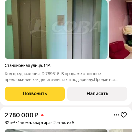
Станционная улица
,
14А
Код предложения ID 789516. В продаже отличное
предложение как для жизни, так и под аренду.Продается
пансионат р-н Войновка. Выполнен хороший ремонт, новая
мебель, натяжной потолок, ванная комната в плитке, окна
Позвонить
Написать
пластиковые, встроенный шкаф-купе. При
2 780 000
₽
32 м²
1-комн. квартира
2 этаж из 5