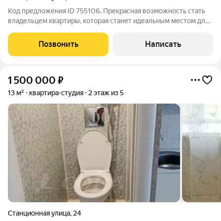
Код предложения ID 755106. Прекрасная возможность стать
владельцем квартиры, которая станет идеальным местом для
вашей семьи! Удобное расположение квартиры делает её
настоящей находкой для тех, кто ценит комфорт и
Позвонить
Написать
доступность. В непосредственной
1 500 000
₽
13 м²
квартира-студия
2 этаж из 5
Станционная улица
,
24