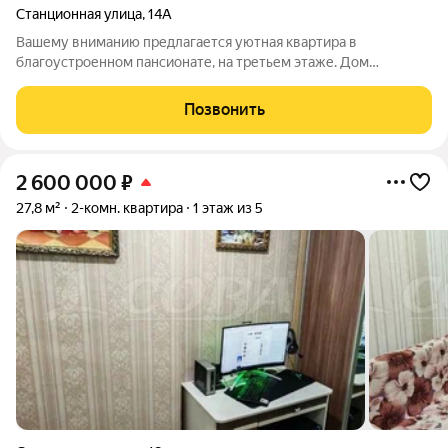
Станционная улица
,
14А
Вашему вниманию предлагается уютная квартира в
благоустроенном пансионате, на третьем этаже. Дом
отличается особой чистотой и аккуратностью. Квартира
тёплая и комфортная. Имеется балкон с утеплением. Сам дом
Позвонить
выгодно выделяется среди других
2 600 000
₽
27,8 м²
2-комн. квартира
1 этаж из 5