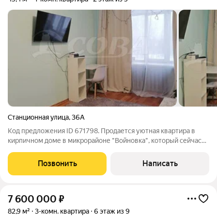
Станционная улица
,
36А
Код предложения ID 671798. Продается уютная квартира в
кирпичном доме в микрорайоне "Войновка", который сейчас
активно развивается. Отличное состояние квартиры, идеально
ровные стены и потолки. На полу линолеум, санузел с ванной
Позвонить
Написать
совмещены,
7 600 000
₽
82,9 м²
3-комн. квартира
6 этаж из 9