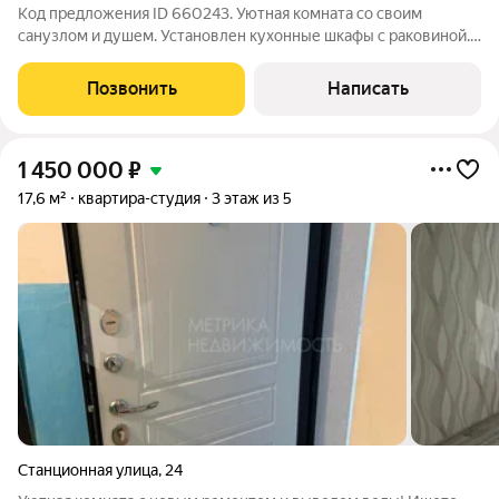
Код предложения ID 660243. Уютная комната со своим
санузлом и душем. Установлен кухонные шкафы с раковиной.
Комната полностью готова для проживания. Сделан ремонт:
установлено пластиковое окно, стены оклеены обоями в
Позвонить
Написать
светлых тонах, на полу -
1 450 000
₽
17,6 м²
квартира-студия
3 этаж из 5
Станционная улица
,
24