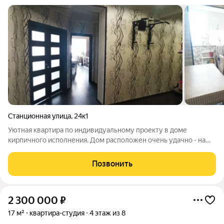
Станционная улица
,
24к1
Уютная квартира по индивидуальному проекту в доме
кирпичного исполнения. Дом расположен очень удачно - на
второй линии от дороги. В квартире выполнен косметический
ремонт: на полу ламинат, потолки натяжные, сан.узел
Позвонить
раздельный, выложен кафелем, две
2 300 000
₽
17 м²
квартира-студия
4 этаж из 8