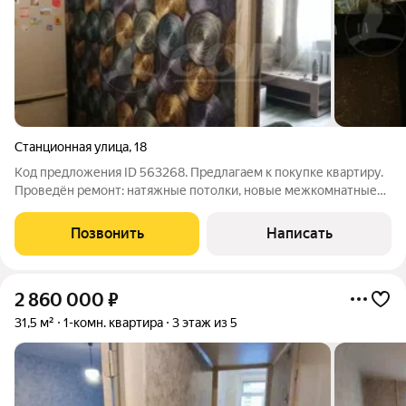
Станционная улица
,
18
Код предложения ID 563268. Предлагаем к покупке квартиру.
Проведён ремонт: натяжные потолки, новые межкомнатные
двери, на полу линолеум, на стенах обои. В комнату заведена
вода, имеется собственный санузел. Квартира светлая, теплая.
Позвонить
Написать
При продаже
2 860 000
₽
31,5 м²
1-комн. квартира
3 этаж из 5