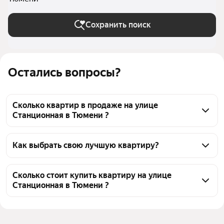
Сохранить поиск
Остались вопросы?
Сколько квартир в продаже на улице
Станционная в Тюмени ?
На Яндекс Недвижимости в продаже на улице 
Станционная в Тюмени 83 квартиры, из них 83 
Как выбрать свою лучшую квартиру?
объявления от агентств
Чтобы купить квартиру рядом с прудом на улице 
Станционная, воспользуйтесь тепловой картой для 
Сколько стоит купить квартиру на улице
Станционная в Тюмени ?
оценки инфраструктуры и транспортной 
доступности в выбранном районе на улице 
Цена за 
54 274 — 195 833 ₽
Станционная в Тюмени
квадратный метр