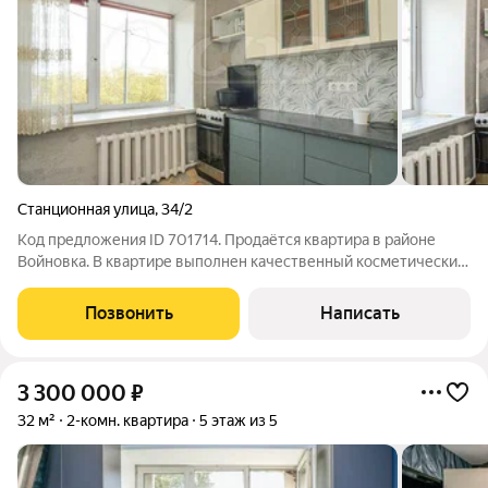
Станционная улица
,
34/2
Код предложения ID 701714. Продаётся квартира в районе
Войновка. В квартире выполнен качественный косметический
ремонт, установлены пластиковые окна, натяжные потолки, а
на стенах обои в светлых тонах. Санузел в квартире
Позвонить
Написать
раздельный, что обеспечивает
3 300 000
₽
32 м²
2-комн. квартира
5 этаж из 5