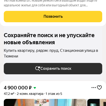
Уютная комната с новым ремонтом и выводом воды! Ищете
идеальное жилье для себя или выгодный объект для
инвестиций? Это предложение для вас! Главные
преимущества: Состояние «заезжай и живи»: Выполнен
Позвонить
свежий современный ремонт. В комнате еще никто
Сохраняйте поиск и не упускайте
новые объявления
Купить квартиру, рядом: пруд, Станционная улица в
Тюмени
Сохранить поиск
4 900 000
₽
47,2 м²
2-комн. квартира
1 этаж из 5