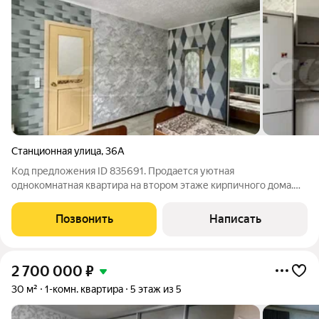
Станционная улица
,
36А
Код предложения ID 835691. Продается уютная
однокомнатная квартира на втором этаже кирпичного дома.
Квартира после косметического ремонта, создающего
приятную атмосферу.Вся мебель и техника остаются новым
Позвонить
Написать
владельцам. Кухня-гостиная 18.2 квадратных
2 700 000
₽
30 м²
1-комн. квартира
5 этаж из 5