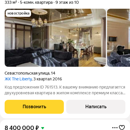
333 м²
5-комн. квартира
9 этаж из 10
новостройка
Севастопольская улица
,
14
ЖК The Liberty
, 3 квартал 2016
Код предложения ID 761513. К вашему вниманию предлагается
двухуровневая квартира в жилом комплексе премиум класса "
Либерти". Изысканный ремонт из дорогостоящих материалов.
Собственный хамам и многое другое. Приглашаем на показ.
Позвонить
Написать
Кладовка на этаже и
8 400 000
₽