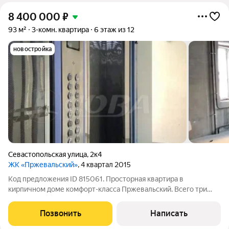
8 400 000
₽
93 м²
3-комн. квартира
6 этаж из 12
новостройка
Севастопольская улица
,
2к4
ЖК «Пржевальский»
, 4 квартал 2015
Код предложения ID 815061. Просторная квартира в
кирпичном доме комфорт-класса Пржевальский. Всего три
квартиры на площадке, тем не менее, в доме два лифта:
грузовой и пассажирский. Квартира расположена на
Позвонить
Написать
комфортном шестом этаже.В квартире