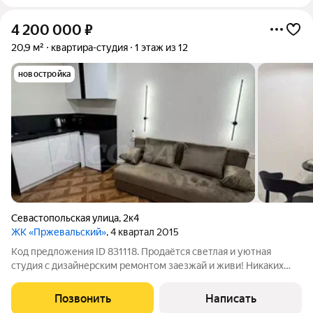
4 200 000
₽
20,9 м²
квартира-студия
1 этаж из 12
новостройка
Севастопольская улица
,
2к4
ЖК «Пржевальский»
, 4 квартал 2015
Код предложения ID 831118. Продаётся светлая и уютная
студия с дизайнерским ремонтом заезжай и живи! Никаких
вложений, вся современная техника и стильная мебель
остаются новым владельцам. Квартира расположена в самом
Позвонить
Написать
центре города, рядом два