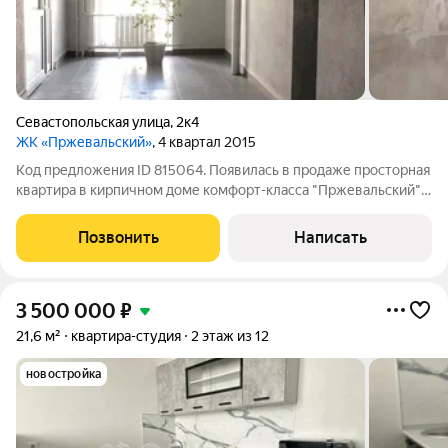
Севастопольская улица
,
2к4
ЖК «Пржевальский»
, 4 квартал 2015
Код предложения ID 815064. Появилась в продаже просторная
квартира в кирпичном доме комфорт-класса "Пржевальский".
Всего три квартиры на площадке, тем не менее, в доме два
лифта: грузовой и пассажирский. Квартира расположена на
Позвонить
Написать
шестом
3 500 000
₽
21,6 м²
квартира-студия
2 этаж из 12
новостройка