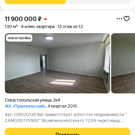
Большая гостиная 24
11 900 000
₽
130 м²
4-комн. квартира
12 этаж из 12
новостройка
Севастопольская улица
,
2к4
ЖК «Пржевальский»
, 4 квартал 2015
Арт. 129020136 Вас приветствует агентство недвижимости "
САМОЛЕТ ПЛЮС" Возможна ипотека от 12,5% через нашу
компанию с ключевыми банками-партнёрами. Подробнее
можно узнать при звонке или на бесплатной консультации.
Позвонить