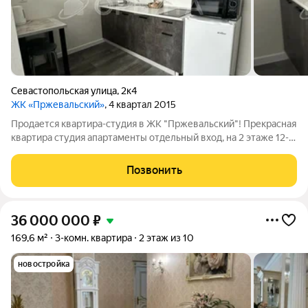
Севастопольская улица
,
2к4
ЖК «Пржевальский»
, 4 квартал 2015
Продается квартира-студия в ЖК "Пржевальский"! Прекрасная
квартира студия апартаменты отдельный вход, на 2 этаже 12-
этажного кирпичного дома с современным ремонтом! Общая
площадь квартиры 21.6 м. Интерьер выполнен в приятных
Позвонить
тонах, что создаёт
36 000 000
₽
169,6 м²
3-комн. квартира
2 этаж из 10
новостройка