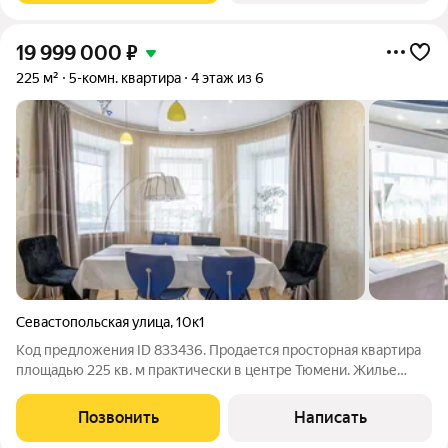
19 999 000
₽
225 м²
5-комн. квартира
4 этаж из 6
Севастопольская улица
,
10к1
Код предложения ID 833436. Продается просторная квартира
площадью 225 кв. м практически в центре Тюмени. Жилье
расположено в кирпичном доме с престижной отделкой
подъезда из натурального камня.Территория закрытая:
Позвонить
Написать
контроль доступа через КПП,