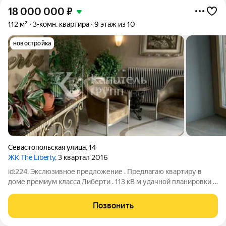
18 000 000
₽
112 м²
3-комн. квартира
9 этаж из 10
новостройка
Севастопольская улица
,
14
ЖК The Liberty
, 3 квартал 2016
id:224. Экслюзивное предложение . Предлагаю квартиру в
доме премиум класса Либерти . 113 кВ м удачной планировки .
Большая кухня столовая , гостиная , спальня и Детская. 2 сан
узла . Отделка улучшенная черновая. Консьерж, подземный
Позвонить
паркинг , ,