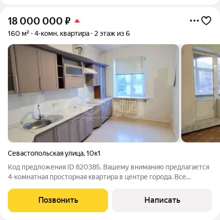
18 000 000
₽
160 м²
4-комн. квартира
2 этаж из 6
Севастопольская улица
,
10к1
Код предложения ID 820385. Вашему вниманию предлагается
4-комнатная просторная квартира в центре города. Все
комнаты изолированы, ванна и туалет с обычным ремонтом,
остальные комнаты требуют ремонта. Парковка охраняемая во
Позвонить
Написать
дворе за шлагбаумом,