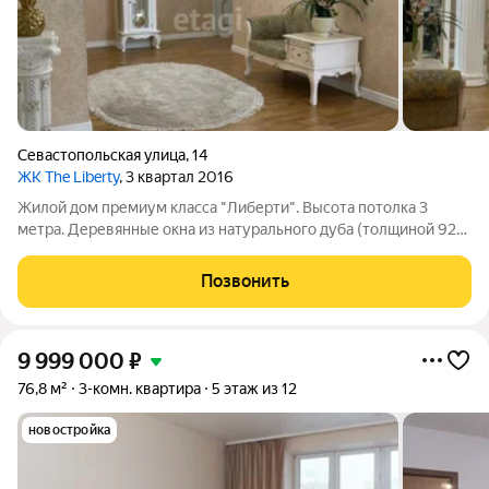
Севастопольская улица
,
14
ЖК The Liberty
, 3 квартал 2016
Жилой дом премиум класса "Либерти". Высота потолка 3
метра. Деревянные окна из натурального дуба (толщиной 92
мм) с двухкамерным стеклопакетом и тройным остеклением.
Из окон открывается шикарный панорамный вид на парковую
Позвонить
зону, фонтаны на Тульской,
9 999 000
₽
76,8 м²
3-комн. квартира
5 этаж из 12
новостройка