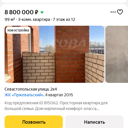
8 800 000
₽
99 м²
3-комн. квартира
7 этаж из 12
новостройка
Севастопольская улица
,
2к4
ЖК «Пржевальский»
, 4 квартал 2015
Код предложения ID 815062. Просторная квартира для
большой семьи. Дом кирпичный комфорт-класса
Пржевальский. Всего три квартиры на площадке. Квартира
находится на седьмом этаже.Предусмотрен гостевой санузел
Позвонить
Написать
и ванная комната. Просторная прихожая 10,5