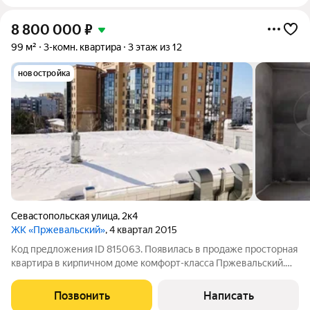
8 800 000
₽
99 м²
3-комн. квартира
3 этаж из 12
новостройка
Севастопольская улица
,
2к4
ЖК «Пржевальский»
, 4 квартал 2015
Код предложения ID 815063. Появилась в продаже просторная
квартира в кирпичном доме комфорт-класса Пржевальский.
Всего три квартиры на площадке. Квартира расположена на
комфортном третьем этаже. В подъезде два лифта: грузовой и
Позвонить
Написать
пассажирский.В