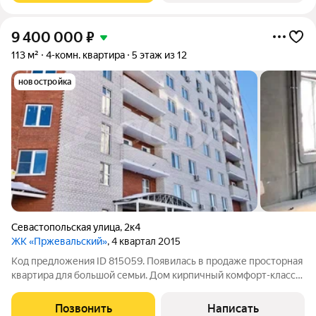
9 400 000
₽
113 м²
4-комн. квартира
5 этаж из 12
новостройка
Севастопольская улица
,
2к4
ЖК «Пржевальский»
, 4 квартал 2015
Код предложения ID 815059. Появилась в продаже просторная
квартира для большой семьи. Дом кирпичный комфорт-класса
Пржевальский. Всего три квартиры на площадке.Планировка
квартиры с окнами на три стороны. В квартире две лоджии.
Позвонить
Написать