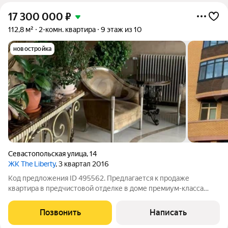
17 300 000
₽
112,8 м²
2-комн. квартира
9 этаж из 10
новостройка
Севастопольская улица
,
14
ЖК The Liberty
, 3 квартал 2016
Код предложения ID 495562. Предлагается к продаже
квартира в предчистовой отделке в доме премиум-класса
"Либерти". 2 квартиры на площадке. Высокие потолки.
Деревянные окна из натурального дуба (толщиной 92 мм) с
Позвонить
Написать
двухкамерным стеклопакетом и тройным