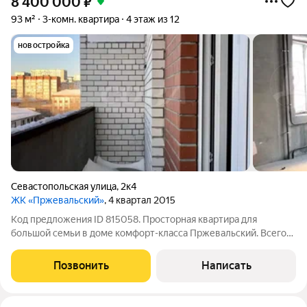
8 400 000
₽
93 м²
3-комн. квартира
4 этаж из 12
новостройка
Севастопольская улица
,
2к4
ЖК «Пржевальский»
, 4 квартал 2015
Код предложения ID 815058. Просторная квартира для
большой семьи в доме комфорт-класса Пржевальский. Всего
три квартиры на площадке, тем не менее, в доме два лифта:
грузовой и пассажирский. Квартира расположена на
Позвонить
Написать
комфортном четвертом этаже.В