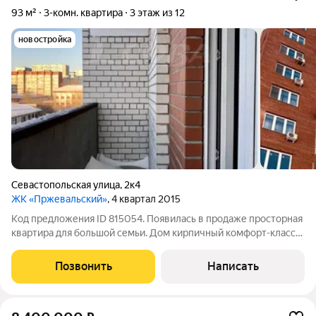
93 м²
3-комн. квартира
3 этаж из 12
новостройка
Севастопольская улица
,
2к4
ЖК «Пржевальский»
, 4 квартал 2015
Код предложения ID 815054. Появилась в продаже просторная
квартира для большой семьи. Дом кирпичный комфорт-класса
Пржевальский. Всего три квартиры на площадке. Квартира
находится на комфортном третьем этаже.В квартире
Позвонить
Написать
предусмотрен гостевой санузел и