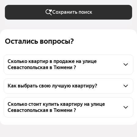
Сохранить поиск
Остались вопросы?
Сколько квартир в продаже на улице
Севастопольская в Тюмени ?
На Яндекс Недвижимости в продаже на улице 
Севастопольская в Тюмени 27 квартир, из них 27 
Как выбрать свою лучшую квартиру?
объявлений от агентств
Чтобы купить квартиру в кирпичном доме на улице 
Севастопольская, воспользуйтесь тепловой картой 
Сколько стоит купить квартиру на улице
Севастопольская в Тюмени ?
для оценки инфраструктуры и транспортной 
доступности в выбранном районе на улице 
Цена за квадратный метр
83 186 — 267 267 ₽
Севастопольская в Тюмени
Площадь
21 — 333 м²
Для легкого выбора подходящей квартиры в 