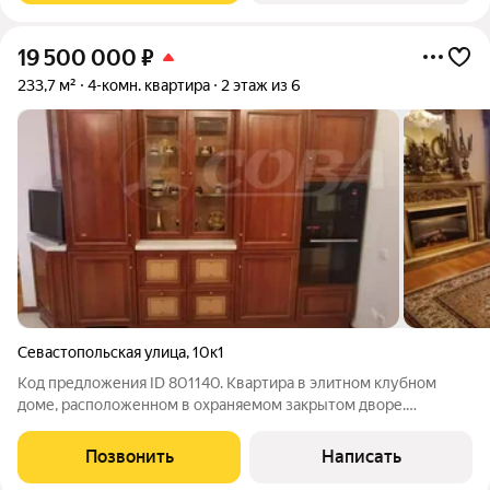
19 500 000
₽
233,7 м²
4-комн. квартира
2 этаж из 6
Севастопольская улица
,
10к1
Код предложения ID 801140. Квартира в элитном клубном
доме, расположенном в охраняемом закрытом дворе.
Кирпичное здание малой этажности, всего две квартиры на
этаже обеспечивают тишину и приватность. Просторная
Позвонить
Написать
двухуровневая планировка, которая дарит