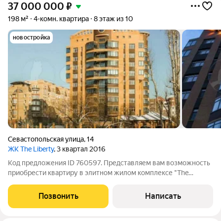
37 000 000
₽
198 м²
4-комн. квартира
8 этаж из 10
новостройка
Севастопольская улица
,
14
ЖК The Liberty
, 3 квартал 2016
Код предложения ID 760597. Представляем вам возможность
приобрести квартиру в элитном жилом комплексе "The
Liberty", расположенном на улице Севастопольской. ЖК "The
Liberty" это 10-этажный дом камерного типа, в котором всего
Позвонить
Написать
21 квартира, каждая из