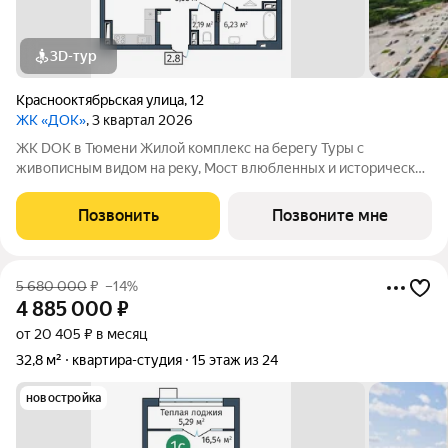
3D-тур
Краснооктябрьская улица
,
12
ЖК «ДОК»
, 3 квартал 2026
ЖК DOK в Тюмени Жилой комплекс на берегу Туры с
живописным видом на реку, Мост влюбленных и исторический
центр. Уникальный проект Это первый в Тюмени проект с
принципиально новой организацией общественных зон. Три
Позвонить
Позвоните мне
лепестка здания сходятся в большое
5 680 000
₽
–14%
4 885 000
₽
от 20 405 ₽ в месяц
32,8 м²
квартира-студия
15 этаж из 24
новостройка