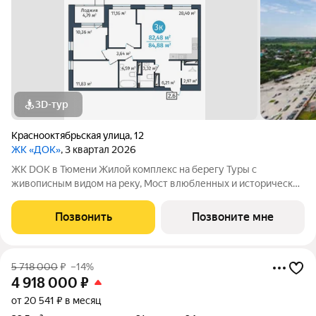
3D-тур
Краснооктябрьская улица
,
12
ЖК «ДОК»
, 3 квартал 2026
ЖК DOK в Тюмени Жилой комплекс на берегу Туры с
живописным видом на реку, Мост влюбленных и исторический
центр. Уникальный проект Это первый в Тюмени проект с
принципиально новой организацией общественных зон. Три
Позвонить
Позвоните мне
лепестка здания сходятся в большое
5 718 000
₽
–14%
4 918 000
₽
от 20 541 ₽ в месяц