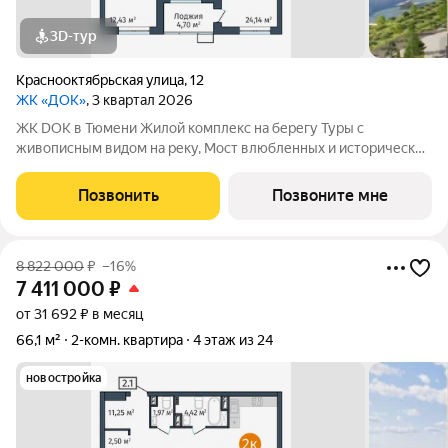
3D-тур
Краснооктябрьская улица
,
12
ЖК «ДОК»
, 3 квартал 2026
ЖК DOK в Тюмени Жилой комплекс на берегу Туры с
живописным видом на реку, Мост влюбленных и исторический
центр. Уникальный проект Это первый в Тюмени проект с
принципиально новой организацией общественных зон. Три
Позвонить
Позвоните мне
лепестка здания сходятся в большое
8 822 000
₽
–16%
7 411 000
₽
от 31 692 ₽ в месяц
66,1 м²
2-комн. квартира
4 этаж из 24
новостройка