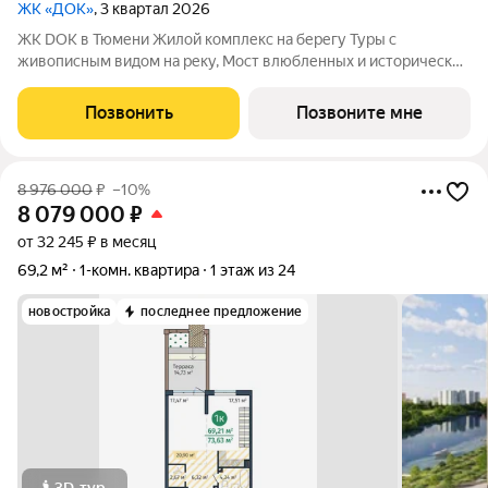
ЖК «ДОК»
, 3 квартал 2026
ЖК DOK в Тюмени Жилой комплекс на берегу Туры с
живописным видом на реку, Мост влюбленных и исторический
центр. Уникальный проект Это первый в Тюмени проект с
принципиально новой организацией общественных зон. Три
Позвонить
Позвоните мне
лепестка здания сходятся в большое
8 976 000
₽
–10%
8 079 000
₽
от 32 245 ₽ в месяц
69,2 м²
1-комн. квартира
1 этаж из 24
новостройка
последнее предложение