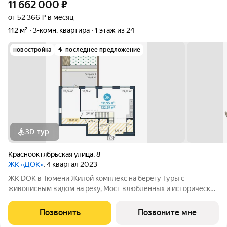
11 662 000
₽
от 52 366 ₽ в месяц
112 м²
3-комн. квартира
1 этаж из 24
новостройка
последнее предложение
3D-тур
Краснооктябрьская улица
,
8
ЖК «ДОК»
, 4 квартал 2023
ЖК DOK в Тюмени Жилой комплекс на берегу Туры с
живописным видом на реку, Мост влюбленных и исторический
центр. Уникальный проект Это первый в Тюмени проект с
принципиально новой организацией общественных зон. Три
Позвонить
Позвоните мне
лепестка здания сходятся в большое