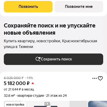
центр. Уникальный проект Это первый в Тюмени проект с
принципиально новой организацией общественных зон. Три
Позвонить
Позвоните мне
лепестка здания сходятся в большое
Сохраняйте поиск и не упускайте
новые объявления
Купить квартиру, новостройки, Краснооктябрьская
улица в Тюмени
Сохранить поиск
6 025 000
₽
–14%
5 182 000
₽
от 21 644 ₽ в месяц
32,6 м²
квартира-студия
21 этаж из 24
новостройка