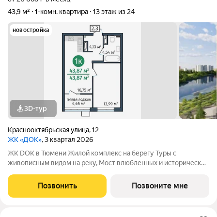
43,9 м²
1-комн. квартира
13 этаж из 24
новостройка
3D-тур
Краснооктябрьская улица
,
12
ЖК «ДОК»
, 3 квартал 2026
ЖК DOK в Тюмени Жилой комплекс на берегу Туры с
живописным видом на реку, Мост влюбленных и исторический
центр. Уникальный проект Это первый в Тюмени проект с
принципиально новой организацией общественных зон. Три
Позвонить
Позвоните мне
лепестка здания сходятся в большое