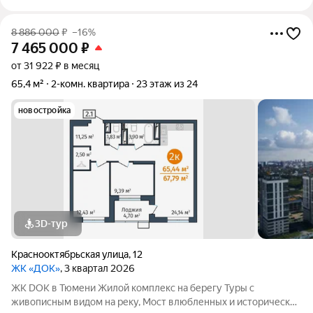
8 886 000
₽
–16%
7 465 000
₽
от 31 922 ₽ в месяц
65,4 м²
2-комн. квартира
23 этаж из 24
новостройка
3D-тур
Краснооктябрьская улица
,
12
ЖК «ДОК»
, 3 квартал 2026
ЖК DOK в Тюмени Жилой комплекс на берегу Туры с
живописным видом на реку, Мост влюбленных и исторический