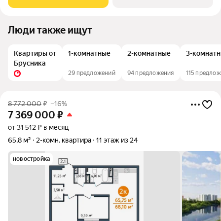
лепестка здания сходятся в большое
Люди также ищут
Квартиры от
1-комнатные
2-комнатные
3-комнат
Брусника
29 предложений
94 предложения
115 предло
8 772 000
₽
–16%
7 369 000
₽
от 31 512 ₽ в месяц
65,8 м²
2-комн. квартира
11 этаж из 24
новостройка