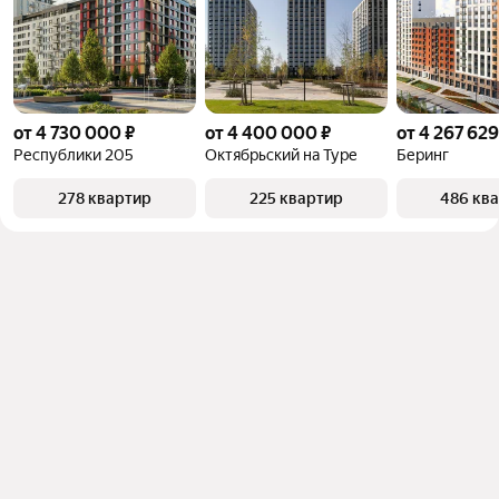
от 4 730 000 ₽
от 4 400 000 ₽
от 4 267 629
Республики 205
Октябрьский на Туре
Беринг
278 квартир
225 квартир
486 кв