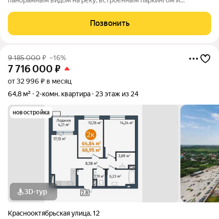
панорамным видом на реку, встроенным паркингом и
благоустроенной эксплуатируемой кровлей, сочетающий
жизнь вблизи центра города и уединения с природой. Дом
Позвонить
расположился на первой линии реки в одном
9 185 000
₽
–16%
7 716 000
₽
от 32 996 ₽ в месяц
64,8 м²
2-комн. квартира
23 этаж из 24
новостройка
3D-тур
Краснооктябрьская улица
,
12