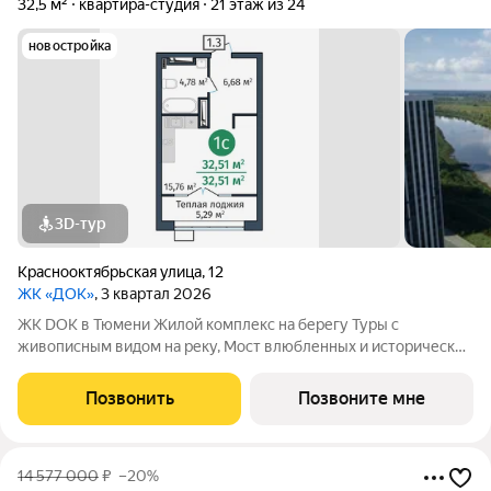
32,5 м²
квартира-студия
21 этаж из 24
новостройка
3D-тур
Краснооктябрьская улица
,
12
ЖК «ДОК»
, 3 квартал 2026
ЖК DOK в Тюмени Жилой комплекс на берегу Туры с
живописным видом на реку, Мост влюбленных и исторический
центр. Уникальный проект Это первый в Тюмени проект с
принципиально новой организацией общественных зон. Три
Позвонить
Позвоните мне
лепестка здания сходятся в большое
14 577 000
₽
–20%