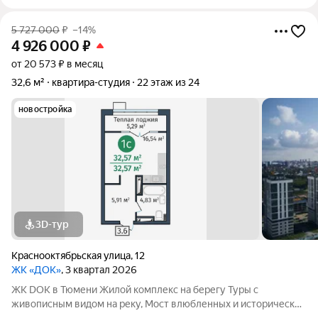
5 727 000
₽
–14%
4 926 000
₽
от 20 573 ₽ в месяц
32,6 м²
квартира-студия
22 этаж из 24
новостройка
3D-тур
Краснооктябрьская улица
,
12
ЖК «ДОК»
, 3 квартал 2026
ЖК DOK в Тюмени Жилой комплекс на берегу Туры с
живописным видом на реку, Мост влюбленных и исторический