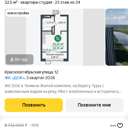
32,5 м²
квартира-студия
23 этаж из 24
новостройка
3D-тур
Краснооктябрьская улица
,
12
ЖК «ДОК»
, 3 квартал 2026
ЖК DOK в Тюмени Жилой комплекс на берегу Туры с
живописным видом на реку, Мост влюбленных и исторический
центр. Уникальный проект Это первый в Тюмени проект с
принципиально новой организацией общественных зон. Три
Позвонить
Позвоните мне
лепестка здания сходятся в большое
8 732 000
₽
–16%