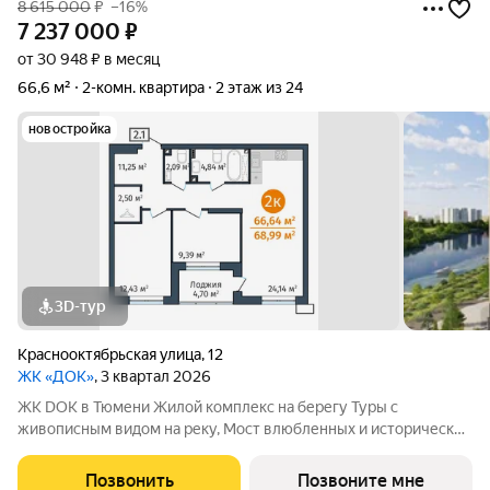
8 615 000
₽
–16%
7 237 000
₽
от 30 948 ₽ в месяц
66,6 м²
2-комн. квартира
2 этаж из 24
новостройка
3D-тур
Краснооктябрьская улица
,
12
ЖК «ДОК»
, 3 квартал 2026
ЖК DOK в Тюмени Жилой комплекс на берегу Туры с
живописным видом на реку, Мост влюбленных и исторический
центр. Уникальный проект Это первый в Тюмени проект с
принципиально новой организацией общественных зон. Три
Позвонить
Позвоните мне