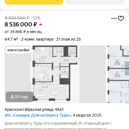
лепестка здания сходятся в большое
9 700 000
₽
–12%
8 536 000
₽
от 34 846 ₽ в месяц
64,7 м²
2-комн. квартира
21 этаж из 25
новостройка
3D-тур
Краснооктябрьская улица
,
4Ак1
ЖК «Скандиа. Дом на берегу Туры»
, 4 квартал 2025
Дом на берегу Туры это современный 25-этажный дом с