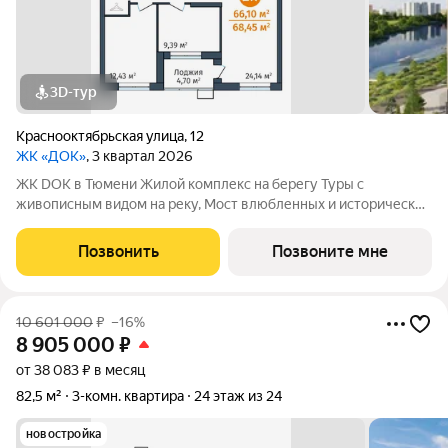
3D-тур
Краснооктябрьская улица
,
12
ЖК «ДОК»
, 3 квартал 2026
ЖК DOK в Тюмени Жилой комплекс на берегу Туры с
живописным видом на реку, Мост влюбленных и исторический
центр. Уникальный проект Это первый в Тюмени проект с
принципиально новой организацией общественных зон. Три
Позвонить
Позвоните мне
лепестка здания сходятся в большое
10 601 000
₽
–16%
8 905 000
₽
от 38 083 ₽ в месяц
82,5 м²
3-комн. квартира
24 этаж из 24
новостройка