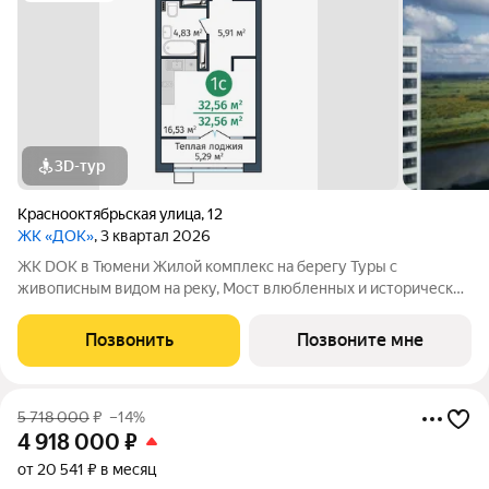
3D-тур
Краснооктябрьская улица
,
12
ЖК «ДОК»
, 3 квартал 2026
ЖК DOK в Тюмени Жилой комплекс на берегу Туры с
живописным видом на реку, Мост влюбленных и исторический
центр. Уникальный проект Это первый в Тюмени проект с
принципиально новой организацией общественных зон. Три
Позвонить
Позвоните мне
лепестка здания сходятся в большое
5 718 000
₽
–14%
4 918 000
₽
от 20 541 ₽ в месяц