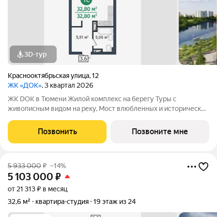
3D-тур
Краснооктябрьская улица
,
12
ЖК «ДОК»
, 3 квартал 2026
ЖК DOK в Тюмени Жилой комплекс на берегу Туры с
живописным видом на реку, Мост влюбленных и исторический
центр. Уникальный проект Это первый в Тюмени проект с
принципиально новой организацией общественных зон. Три
Позвонить
Позвоните мне
лепестка здания сходятся в большое
5 933 000
₽
–14%
5 103 000
₽
от 21 313 ₽ в месяц
32,6 м²
квартира-студия
19 этаж из 24