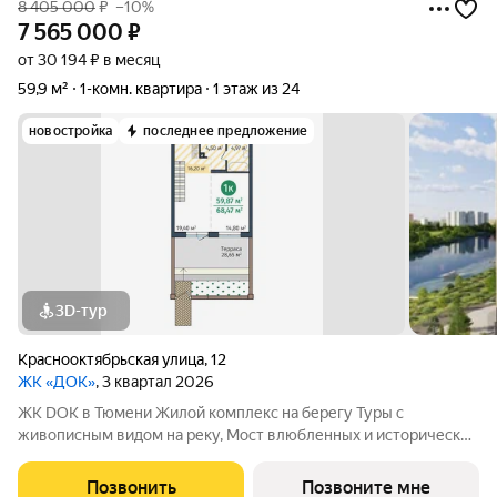
8 405 000
₽
–10%
7 565 000
₽
от 30 194 ₽ в месяц
59,9 м²
1-комн. квартира
1 этаж из 24
новостройка
последнее предложение
3D-тур
Краснооктябрьская улица
,
12
ЖК «ДОК»
, 3 квартал 2026
ЖК DOK в Тюмени Жилой комплекс на берегу Туры с
живописным видом на реку, Мост влюбленных и исторический
центр. Уникальный проект Это первый в Тюмени проект с
принципиально новой организацией общественных зон. Три
Позвонить
Позвоните мне