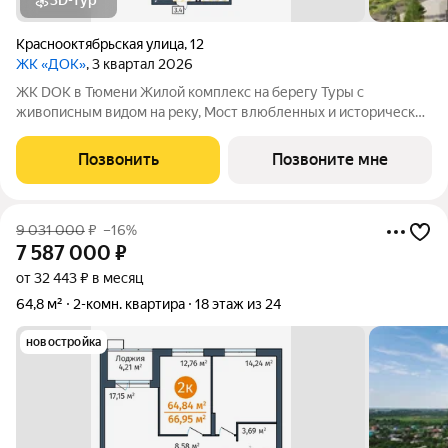
3D-тур
Краснооктябрьская улица
,
12
ЖК «ДОК»
, 3 квартал 2026
ЖК DOK в Тюмени Жилой комплекс на берегу Туры с
живописным видом на реку, Мост влюбленных и исторический
центр. Уникальный проект Это первый в Тюмени проект с
принципиально новой организацией общественных зон. Три
Позвонить
Позвоните мне
лепестка здания сходятся в большое
9 031 000
₽
–16%
7 587 000
₽
от 32 443 ₽ в месяц
64,8 м²
2-комн. квартира
18 этаж из 24
новостройка