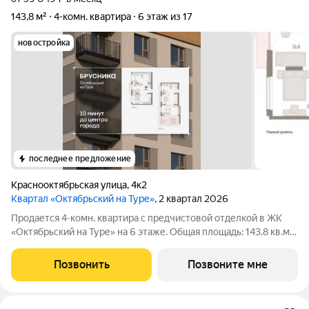
143,8 м²
4-комн. квартира
6 этаж из 17
новостройка
последнее предложение
Краснооктябрьская улица
,
4к2
Квартал «Октябрьский на Туре»
, 2 квартал 2026
Продается 4-комн. квартира с предчистовой отделкой в ЖК
«Октябрьский на Туре» на 6 этаже. Общая площадь: 143.8 кв.м.,
жилая: 49.02 кв.м., площадь просторной кухни-гостиной: 31.8
кв.м. Высота потолков 2.7 м. Двухуровневая квартира с
Позвонить
Позвоните мне
кухней-гостиной и