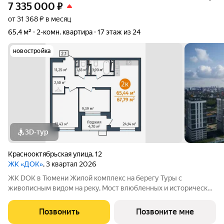
7 335 000
₽
от 31 368 ₽ в месяц
65,4 м²
2-комн. квартира
17 этаж из 24
новостройка
3D-тур
Краснооктябрьская улица
,
12
ЖК «ДОК»
, 3 квартал 2026
ЖК DOK в Тюмени Жилой комплекс на берегу Туры с
живописным видом на реку, Мост влюбленных и исторический
центр. Уникальный проект Это первый в Тюмени проект с
принципиально новой организацией общественных зон. Три
Позвонить
Позвоните мне
лепестка здания сходятся в большое