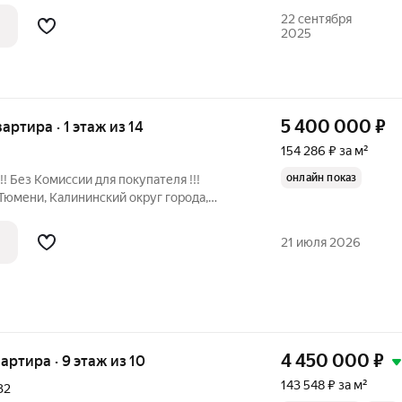
шены на производстве), натяжные
22 сентября
2025
5 400 000
₽
вартира · 1 этаж из 14
154 286 ₽ за м²
онлайн показ
! Без Комиссии для покупателя !!!
 Тюмени, Калининский округ города,
 Самарцева, д. 177. Квартира
этаже кирпичного дома. Общая площадь -
21 июля 2026
4 450 000
₽
вартира · 9 этаж из 10
143 548 ₽ за м²
32