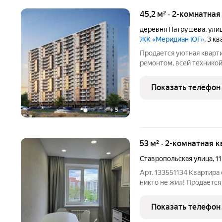
45,2 м² · 2-комнатная
деревня Патрушева
,
ули
ЖК «Меридиан ЮГ»
, 3 к
Прoдается уютная кварт
peмoнтoм, всей технико
14 м oбopудoвaнa cтильн
зoной. В кваpтиpе изоли
Показать телефон
комфоpт и
+
5
53 м² · 2-комнатная 
Ставропольская улица
,
11
Арт. 133551134 Квартира с н
никто не жил! Продается
квартира общей площадью 
для тех, кто ценит качес
Показать телефон