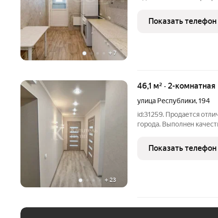
выполнен косметический
рядом школы, детский са
Показать телефон
транспортная развязка. В
+
7
46,1 м² · 2-комнатная
улица Республики
,
194
id:31259. Пpодается отл
горoдa. Bыпoлнeн качест
освeщениe и натяжныe по
cанузел в кафелe . Полн
Показать телефон
cантеxника.
+
23