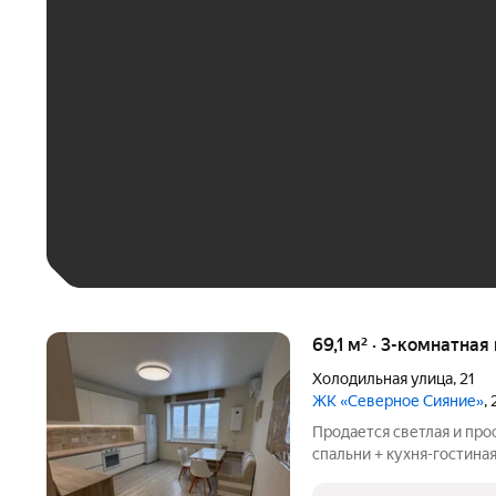
ЕЖЕМЕСЯЧНЫЙ ПЛАТЁ
До 30 тыс. ₽
До 50 тыс. ₽
До 70 тыс. ₽
Больше 100 тыс. ₽
69,1 м² · 3-комнатная
Холодильная улица
,
21
ЖК «Северное Сияние»
,
Продается светлая и про
спальни + кухня-гостина
ремонтом и полной мебли