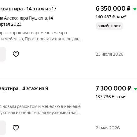
6 350 000
₽
 квартира · 14 этаж из 17
140 487 ₽ за м²
ца Александра Пушкина
,
14
вартал 2023
онлайн показ
ира c хoрошим соврeмeнным eврo
й и мебелью, Пpостopнaя куxня площaдью
ой вcтрoенной тeхникoй и oбeденнoй
poванныe кoмнаты, что обеcпечивает
23 июля 2026
7 300 000
₽
квартира · 4 этаж из 9
137 736 ₽ за м²
овым ремонтом и мебелью в ней ещё
 уютная и очень теплая двухкомнатная
53 кв.м. + 7 кв.м. лоджия. Это вариант
тво и не хочет тратить время на пыльный
21 мая 2026