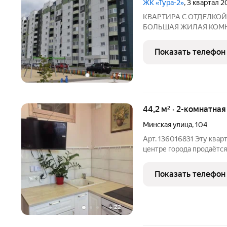
ЖК «Тура-2»
, 3 квартал 
КВАРТИРА С ОТДЕЛКО
БОЛЬШАЯ ЖИЛАЯ КОМНАТ
Жилую комнату удобно ра
гостевую , совмещенный 
Показать телефон
построен в 2023 году. По
+
4
44,2 м² · 2-комнатна
Минская улица
,
104
Арт. 136016831 Эту кварт
центре города продаётся
кирпичном доме на 3 эта
квартиры: Общая площадь 
Показать телефон
Жилая-26
+
22