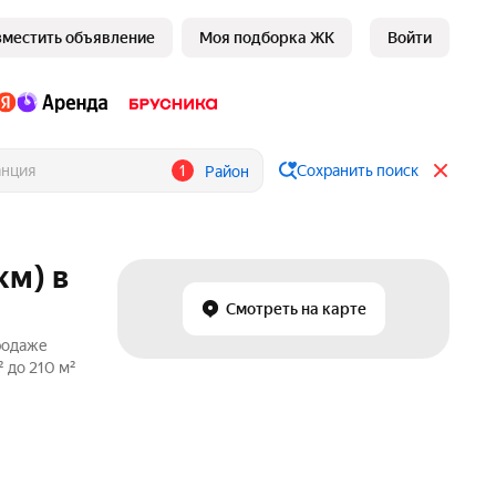
зместить объявление
Моя подборка ЖК
Войти
1
Сохранить поиск
Район
км) в
Смотреть на карте
продаже
 до 210 м²