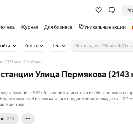
Ра
потека
Журнал
Для бизнеса
Уникальные акции
ройки
Комнат
Цена
а (2143 км)
С мебелью
 станции Улица Пермякова (2143 
 км) в Тюмени — 937 объявлений от агентств и собственников по 
 Недвижимости. В нашем каталоге предложения площадью от 12,4 м²
актеристики.
ые
229