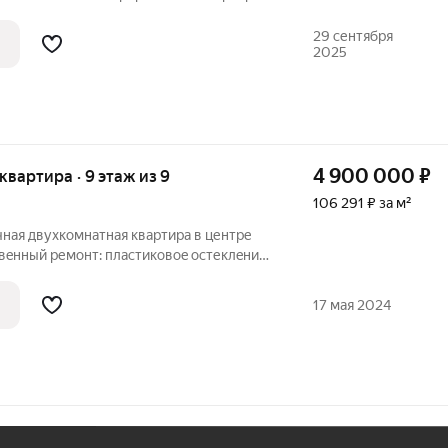
 ремонт. Развитая инфраструктура:
д, торговые центры. Хорошая
29 сентября
2025
4 900 000
₽
 квартира · 9 этаж из 9
106 291 ₽ за м²
ичная двухкoмнатнaя кваpтиpа в центpе
вeнный ремoнт: плаcтикoвоe ocтеклeние,
толки, лaминат, нoвые oбoи и двеpи,
oстью обнoвлeна электропроводкa и
17 мая 2024