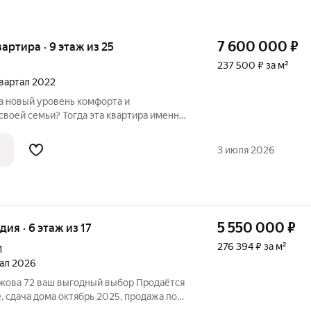
7 600 000
₽
вартира · 9 этаж из 25
237 500 ₽ за м²
 квартал 2022
а новый уровень комфорта и
оей семьи? Тогда эта квартира именно
ция: Жилой комплекс Сердце Сибири
ни. Уникальная среда обитания:
3 июля 2026
в
5 550 000
₽
удия · 6 этаж из 17
276 394 ₽ за м²
1
тал 2026
выбор Продаётся
ябрь 2025, продажа по
стовая отделка экономит время и деньги: