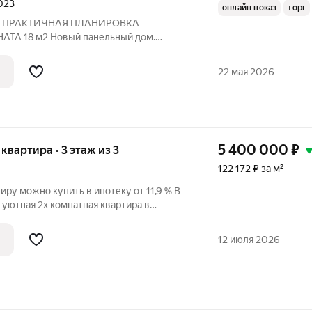
2023
онлайн показ
торг
Й ПРАКТИЧНАЯ ПЛАНИРОВКА
А 18 м2 Новый панельный дом.
зделить на две зоны: на спальную и
санузел, выход на лоджию из кухни. Дом
22 мая 2026
толки 2,6
5 400 000
₽
я квартира · 3 этаж из 3
122 172 ₽ за м²
иру можно купить в ипотеку от 11,9 % В
 уютная 2х комнатная квартира в
же 3х этажного дома. Храктеристики
квартиры- 44,2 кв.м. Кухня-7,5 кв.м.
12 июля 2026