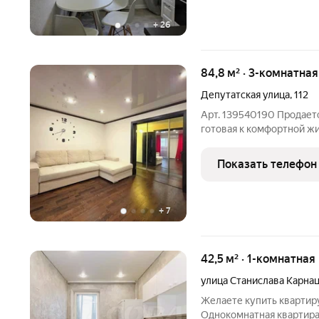
+
26
84,8 м² · 3-комнатна
Депутатская улица
,
112
Арт. 139540190 Продаетс
готовая к комфортной ж
84,8 кв. м в развитом К
Квартира с идеальной п
Показать телефон
окна выходят на две
+
7
42,5 м² · 1-комнатная
улица Станислава Карна
Желаете купить квартир
Однокомнатная квартира