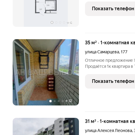
обои под покраску (окра
Показать телефон
+
4
35 м² · 1-комнатная к
улица Самарцева
,
177
Отличное предложение !!
Продаётся 1к квартира в
Южный 2 микрорайон, ул.
расположена на первом 
Показать телефон
35,1 м2, кухня - 9,5
+
12
31 м² · 1-комнатная к
улица Алексея Леонова
,