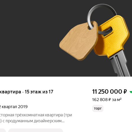
Ж
До 100 тыс. ₽
11 250 000
₽
 квартира · 15 этаж из 17
162 808 ₽ за м²
 2 квартал 2019
торг
сторная трёхкомнатная квартира (три
я) с продуманным дизайнерским
ровкой. Это не просто стены, а