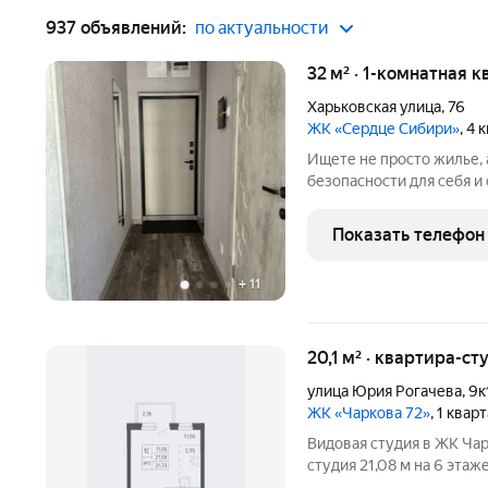
937 объявлений:
по актуальности
32 м² · 1-комнатная к
Харьковская улица
,
76
ЖК «Сердце Сибири»
, 4
Ищете не просто жилье, 
безопасности для себя и св
то, что вам нужно! Лока
флагманский проект Тюме
Показать телефон
Представьте себе жизнь 
+
11
20,1 м² · квартира-ст
улица Юрия Рогачева
,
9к
ЖК «Чаркова 72»
, 1 квар
Видовая студия в ЖК Чаркова 72 ваш выгодный 
студия 21,08 м на 6 этаже, сдача дома окт
переуступке. Готовая чи