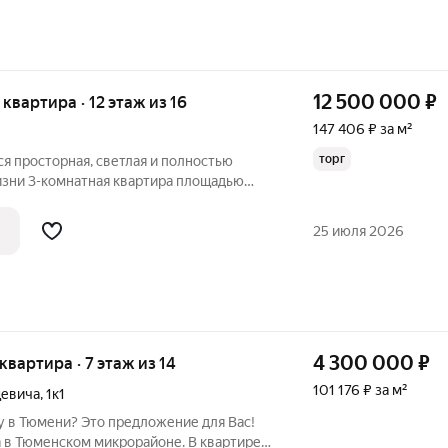
12 500 000
₽
я квартира · 12 этаж из 16
147 406 ₽ за м²
торг
я просторная, светлая и полностью
изни 3-комнатная квартира площадью
алининском районе! (ЖК «Близнецы»)
ланировкой: изолированные комнаты,
25 июля 2026
4 300 000
₽
 квартира · 7 этаж из 14
101 176 ₽ за м²
цевича
,
1к1
у в Тюмени? Это предложение для Вас!
 в Тюменском микрорайоне. В квартире