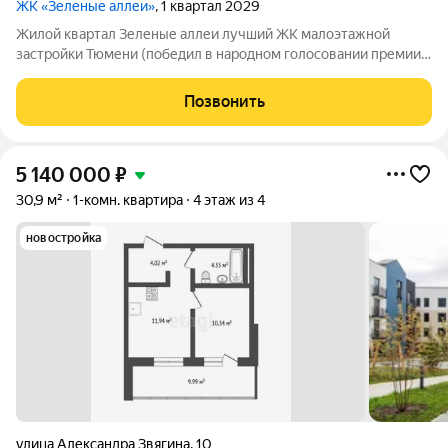
ЖК «Зеленые аллеи»
, 1 квартал 2029
Жилой квартал Зеленые аллеи лучший ЖК малоэтажной
застройки Тюмени (победил в народном голосовании премии
Девелопер года в 2023 году). Жилой квартал «Зеленые аллеи»
малоэтажный комплекс в Тюмени, предлагающий европейский
Позвонить
формат жилья. Расположен в
5 140 000
₽
30,9 м²
1-комн. квартира
4 этаж из 4
новостройка
​улица Александра Звягина
,
10