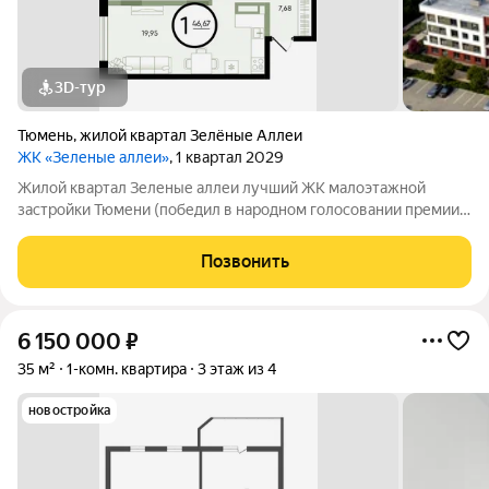
3D-тур
Тюмень
,
жилой квартал Зелёные Аллеи
ЖК «Зеленые аллеи»
, 1 квартал 2029
Жилой квартал Зеленые аллеи лучший ЖК малоэтажной
застройки Тюмени (победил в народном голосовании премии
Девелопер года в 2023 году). Жилой квартал «Зеленые аллеи»
малоэтажный комплекс в Тюмени, предлагающий европейский
Позвонить
формат жилья. Расположен в
6 150 000
₽
35 м²
1-комн. квартира
3 этаж из 4
новостройка