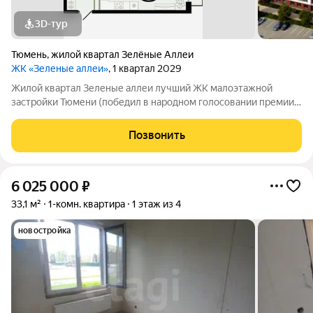
3D-тур
Тюмень
,
жилой квартал Зелёные Аллеи
ЖК «Зеленые аллеи»
, 1 квартал 2029
Жилой квартал Зеленые аллеи лучший ЖК малоэтажной
застройки Тюмени (победил в народном голосовании премии
Девелопер года в 2023 году). Жилой квартал «Зеленые аллеи»
малоэтажный комплекс в Тюмени, предлагающий европейский
Позвонить
формат жилья. Расположен в
6 025 000
₽
33,1 м²
1-комн. квартира
1 этаж из 4
новостройка