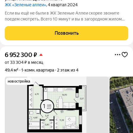
ЖК «Зеленые аллеи»
, 4 квартал 2024
Если вы ещё не были в ЖК Зеленые Аллеи скорее звоните
поедем смотреть. Всего 10 минут и вы в загородном жилом
комплексе со всеми удобствами города и тишиной
пригородной жизни. Там 2 типа застройки таунхаусы и
Позвонить
квартиры, таунхаусы многие уже проданы
6 952 300
₽
от 33 304 ₽ в месяц
49,4 м²
1-комн. квартира
2 этаж из 4
новостройка