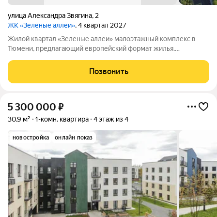
​улица Александра Звягина
,
2
ЖК «Зеленые аллеи»
, 4 квартал 2027
Жилой квартал «Зеленые аллеи» малоэтажный комплекс в
Тюмени, предлагающий европейский формат жилья.
Расположен в 10 минутах езды от центра города. Рядом
находятся: экопарк «Затюменский», озеро Цимлянское,
Позвонить
горнолыжный курорт «Воронинские горки».
5 300 000
₽
30,9 м²
1-комн. квартира
4 этаж из 4
новостройка
онлайн показ