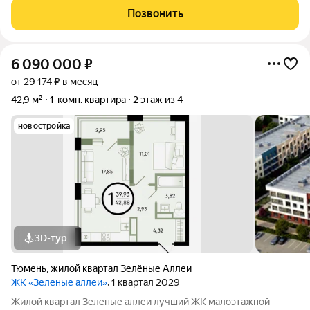
- просторная , остеклённая "в пол" лоджия ( по желанию её
Позвонить
можно убрать) -
6 090 000
₽
от 29 174 ₽ в месяц
42,9 м²
1-комн. квартира
2 этаж из 4
новостройка
3D-тур
Тюмень
,
жилой квартал Зелёные Аллеи
ЖК «Зеленые аллеи»
, 1 квартал 2029
Жилой квартал Зеленые аллеи лучший ЖК малоэтажной