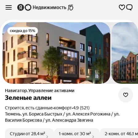
скидка до 15%
Навигатор.Управление активами
Зеленые аллеи
Строится, есть сданные
•
комфорт
•
4.9 (521)
Тюмень
,
ул. Бориса Быстрых / ул. Алексея Рогожина / ул.
Василия Борисова / ул. Александра Звягина
Студии
от 28,4 м²
1-комн.
от 30 м²
2-комн.
от 46,1 м