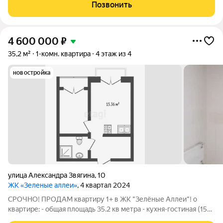
малоэтажный комплекс в Тюмени, предлагающий европейский
Позвонить
формат жилья. Расположен в
4 600 000
₽
35,2 м²
1-комн. квартира
4 этаж из 4
новостройка
​улица Александра Звягина
,
10
ЖК «Зеленые аллеи»
, 4 квартал 2024
СРОЧНО! ПРОДАМ квартиру 1+ в ЖК "Зелёные Аллеи"! о
квартире: - общая площадь 35.2 кв метра - кухня-гостиная (15
кв.м) и комната (12 кв.м вместе с лоджией) правильной формы