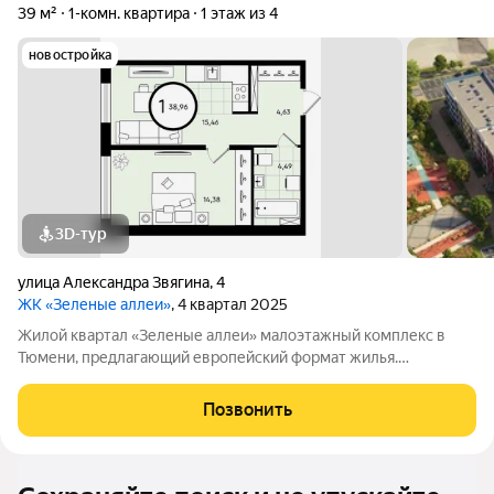
39 м²
1-комн. квартира
1 этаж из 4
новостройка
3D-тур
​улица Александра Звягина
,
4
ЖК «Зеленые аллеи»
, 4 квартал 2025
Жилой квартал «Зеленые аллеи» малоэтажный комплекс в
Тюмени, предлагающий европейский формат жилья.
Расположен в 10 минутах езды от центра города. Рядом
находятся: экопарк «Затюменский», озеро Цимлянское,
Позвонить
горнолыжный курорт «Воронинские горки».