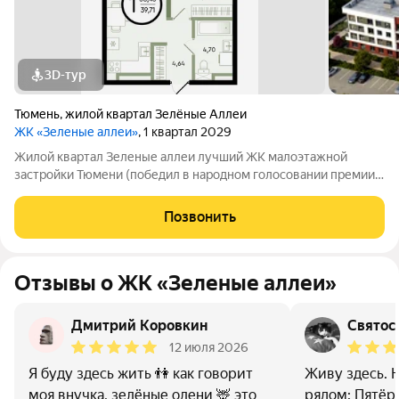
3D-тур
Тюмень
,
жилой квартал Зелёные Аллеи
ЖК «Зеленые аллеи»
, 1 квартал 2029
Жилой квартал Зеленые аллеи лучший ЖК малоэтажной
застройки Тюмени (победил в народном голосовании премии
Девелопер года в 2023 году). Жилой квартал «Зеленые аллеи»
малоэтажный комплекс в Тюмени, предлагающий европейский
Позвонить
формат жилья. Расположен в
Отзывы о ЖК «Зеленые аллеи»
Дмитрий Коровкин
Святос
12 июля 2026
Я буду здесь жить 👫 как говорит
Живу здесь. 
моя внучка, зелёные олени 🦌 это
рядом: Пятёр