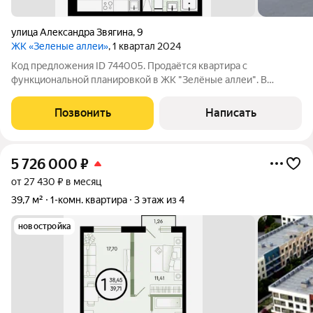
​улица Александра Звягина
,
9
ЖК «Зеленые аллеи»
, 1 квартал 2024
Код предложения ID 744005. Продаётся квартира с
функциональной планировкой в ЖК "Зелёные аллеи". В
квартире предчистовая отделка. Французский балкон. Комната
15.8 кв. м. с нишей где можно разместить спальное
Позвонить
Написать
место.Жилой квартал находится в 10-ти
5 726 000
₽
от 27 430 ₽ в месяц
39,7 м²
1-комн. квартира
3 этаж из 4
новостройка