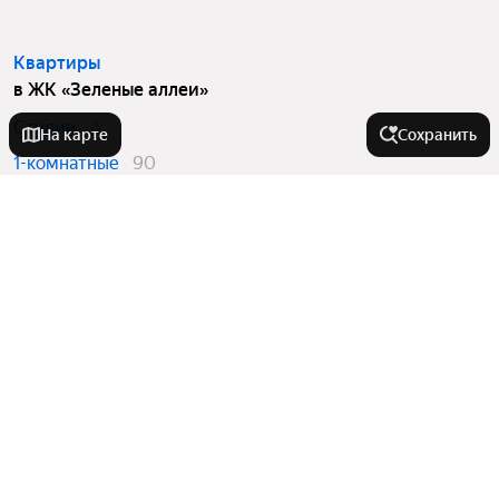
Квартиры
в ЖК «Зеленые аллеи»
Студии
4
На карте
Сохранить
1-комнатные
90
2-комнатные
74
3-комнатные
16
Вторичный рынок
в ЖК «Зеленые аллеи»
1-комнатные
18
2-комнатные
14
3-комнатные
4
Квартиры в новостройках