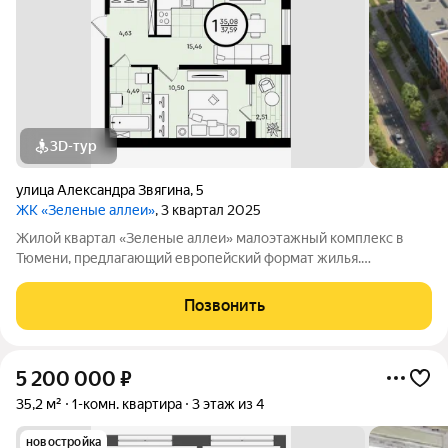
3D-тур
​улица Александра Звягина
,
5
ЖК «Зеленые аллеи»
, 3 квартал 2025
Жилой квартал «Зеленые аллеи» малоэтажный комплекс в
Тюмени, предлагающий европейский формат жилья.
Расположен в 10 минутах езды от центра города. Рядом
находятся: экопарк «Затюменский», озеро Цимлянское,
Позвонить
горнолыжный курорт «Воронинские горки».
5 200 000
₽
35,2 м²
1-комн. квартира
3 этаж из 4
новостройка