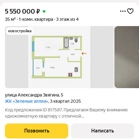
5 550 000
₽
35 м²
1-комн. квартира
3 этаж из 4
новостройка
​улица Александра Звягина
,
5
ЖК «Зеленые аллеи»
, 3 квартал 2025
Код предложения ID 817587. Предлагаем Вашему вниманию
однокомнатную квартиру с отличной
планировкой.Предчистовая отделка: стены выровнены под
маяк и отштукатурены, качественная стяжка пола,
Позвонить
Написать
выключатели и розетки, сейфовая входная дверь! ЖК