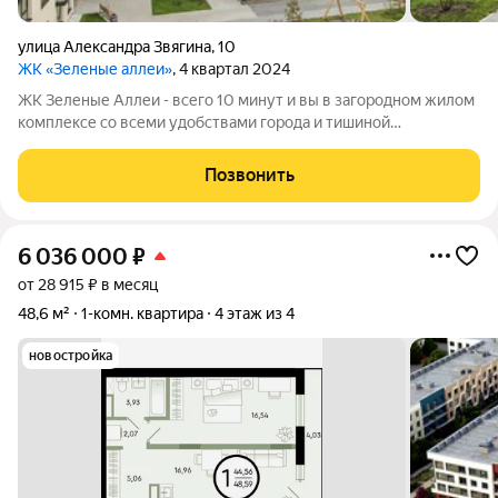
​улица Александра Звягина
,
10
ЖК «Зеленые аллеи»
, 4 квартал 2024
ЖК Зеленые Аллеи - всего 10 минут и вы в загородном жилом
комплексе со всеми удобствами города и тишиной
пригородной жизни. Там 2 типа застройки таунхаусы и
квартиры, таунхаусы многие уже проданы и заселены, на
Позвонить
данный момент, там проживает около
6 036 000
₽
от 28 915 ₽ в месяц
48,6 м²
1-комн. квартира
4 этаж из 4
новостройка