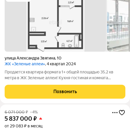
​улица Александра Звягина
,
10
ЖК «Зеленые аллеи»
, 4 квартал 2024
Продается квартира формата 1+ общей площадью 35.2 кв
метра в ЖК Зеленые аллеи! Кухня-гостиная и комната
правильной формы с выходом на просторную, остекленную "в
пол" лоджию.Окна выходят во двор. Квартира в предчистовой
Позвонить
отделке: стены выровнены под
6 071 000
₽
–4%
5 837 000
₽
от 29 083 ₽ в месяц