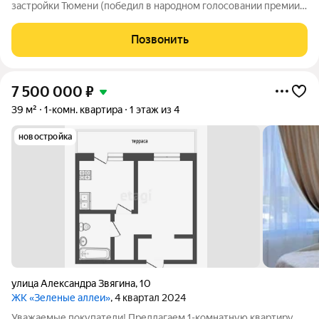
застройки Тюмени (победил в народном голосовании премии
Девелопер года в 2023 году). Жилой квартал «Зеленые аллеи»
малоэтажный комплекс в Тюмени, предлагающий европейский
Позвонить
формат жилья. Расположен в
7 500 000
₽
39 м²
1-комн. квартира
1 этаж из 4
новостройка
​улица Александра Звягина
,
10
ЖК «Зеленые аллеи»
, 4 квартал 2024
Уважаемые покупатели! Предлагаем 1-комнатную квартиру