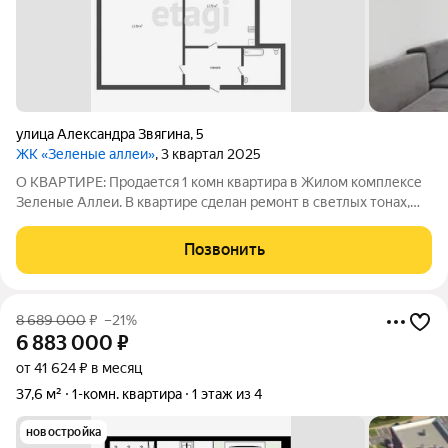
​улица Александра Звягина
,
5
ЖК «Зеленые аллеи»
, 3 квартал 2025
О КВАРТИРЕ: Продается 1 комн квартира в Жилом комплексе
Зеленые Аллеи. В квартире сделан ремонт в светлых тонах,
установлена новая мебель и техника. О РАЙОНЕ: Жилой
квартал «Зеленые аллеи» малоэтажный комплекс в Тюмени,
Позвонить
предлагающий европейский
8 689 000
₽
–21%
6 883 000
₽
от 41 624 ₽ в месяц
37,6 м²
1-комн. квартира
1 этаж из 4
новостройка