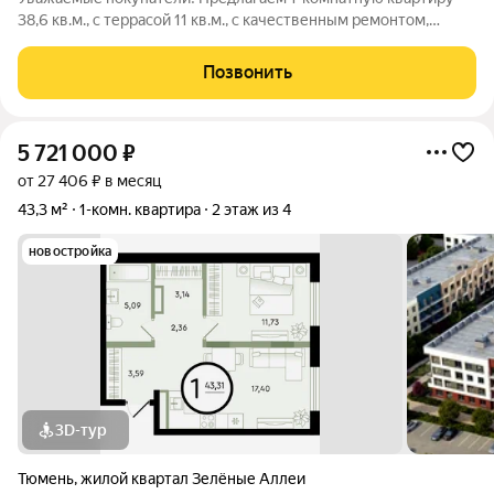
38,6 кв.м., с террасой 11 кв.м., с качественным ремонтом,
мебелью и техникой! Все новое! Заезжай и живи! Квартира в
шикарном ЖК «Зеленые аллеи»! Это малоэтажный жилой
Позвонить
комплекс, с закрытыми
5 721 000
₽
от 27 406 ₽ в месяц
43,3 м²
1-комн. квартира
2 этаж из 4
новостройка
3D-тур
Тюмень
,
жилой квартал Зелёные Аллеи