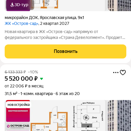
3D-тур
микрорайон ДОК
,
Ярославская улица
,
9к1
ЖК «Остров-сад»
, 2 квартал 2027
Новая квартира в ЖК «Остров-сад» напрямую от
федерального застройщика «Страна Девелопмент». Продается
1комнатная квартира на 8 этаже от застройщика Страна
Девелопмент. Площадь квартиры 31,66 кв. м. Жилой комплекс
Позвонить
«Остров-сад» квартал от федерального
6 133 333
₽
–10%
5 520 000
₽
от 22 006 ₽ в месяц
31,5 м²
1-комн. квартира
6 этаж из 20
новостройка