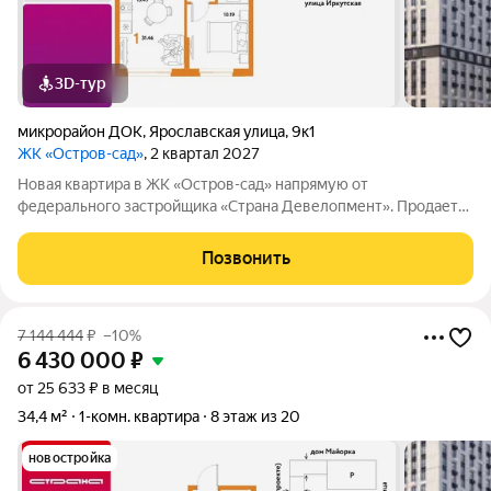
3D-тур
микрорайон ДОК
,
Ярославская улица
,
9к1
ЖК «Остров-сад»
, 2 квартал 2027
Новая квартира в ЖК «Остров-сад» напрямую от
федерального застройщика «Страна Девелопмент». Продается
1комнатная квартира на 10 этаже от застройщика Страна
Девелопмент. Площадь квартиры 31,46 кв. м. Жилой комплекс
Позвонить
«Остров-сад» квартал от
7 144 444
₽
–10%
6 430 000
₽
от 25 633 ₽ в месяц
34,4 м²
1-комн. квартира
8 этаж из 20
новостройка