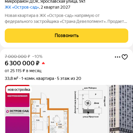
микрорайон ДОК
,
Ярославская улица
,
9к1
ЖК «Остров-сад»
, 2 квартал 2027
Новая квартира в ЖК «Остров-сад» напрямую от
федерального застройщика «Страна Девелопмент». Продается
1комнатная квартира на 14 этаже от застройщика Страна
Девелопмент. Площадь квартиры 35,43 кв. м. Жилой комплекс
Позвонить
«Остров-сад» квартал от
7 000 000
₽
–10%
6 300 000
₽
от 25 115 ₽ в месяц
33,8 м²
1-комн. квартира
5 этаж из 20
новостройка