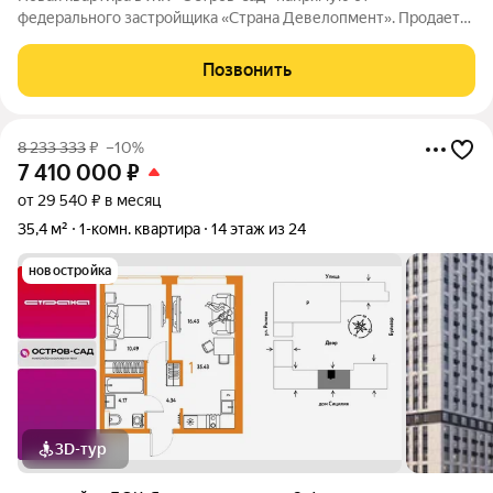
федерального застройщика «Страна Девелопмент». Продается
1комнатная квартира на 8 этаже от застройщика Страна
Девелопмент. Площадь квартиры 30,83 кв. м. Жилой комплекс
Позвонить
«Остров-сад» квартал от федерального
8 233 333
₽
–10%
7 410 000
₽
от 29 540 ₽ в месяц
35,4 м²
1-комн. квартира
14 этаж из 24
новостройка
3D-тур