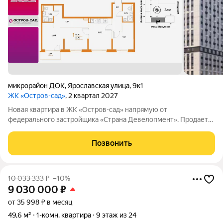
микрорайон ДОК
,
Ярославская улица
,
9к1
ЖК «Остров-сад»
, 2 квартал 2027
Новая квартира в ЖК «Остров-сад» напрямую от
федерального застройщика «Страна Девелопмент». Продается
1комнатная квартира на 14 этаже от застройщика Страна
Девелопмент. Площадь квартиры 66,71 кв. м. Жилой комплекс
Позвонить
«Остров-сад» квартал от
10 033 333
₽
–10%
9 030 000
₽
от 35 998 ₽ в месяц
49,6 м²
1-комн. квартира
9 этаж из 24