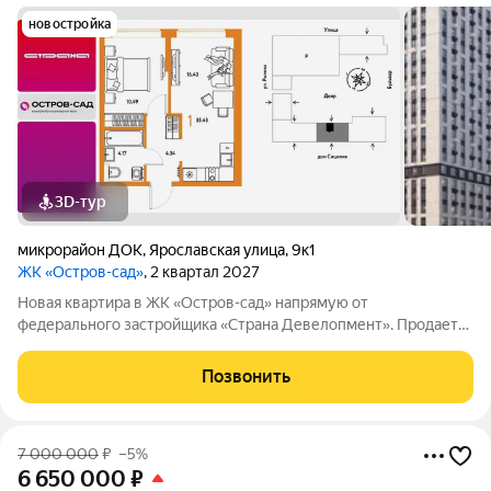
новостройка
3D-тур
микрорайон ДОК
,
Ярославская улица
,
9к1
ЖК «Остров-сад»
, 2 квартал 2027
Новая квартира в ЖК «Остров-сад» напрямую от
федерального застройщика «Страна Девелопмент». Продается
1комнатная квартира на 13 этаже от застройщика Страна
Девелопмент. Площадь квартиры 35,43 кв. м. Жилой комплекс
Позвонить
«Остров-сад» квартал от
7 000 000
₽
–5%
6 650 000
₽