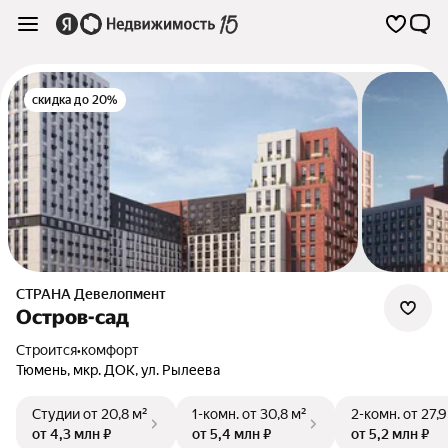
скидка до 20%
СТРАНА Девелопмент
Остров-сад
Строится
•
комфорт
Тюмень
,
мкр. ДОК
,
ул. Рылеева
Студии
от 20,8 м²
1-комн.
от 30,8 м²
2-комн.
от 27,9
от 4,3 млн ₽
от 5,4 млн ₽
от 5,2 млн ₽