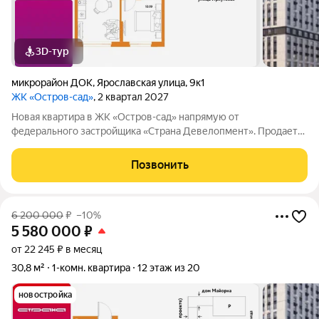
3D-тур
микрорайон ДОК
,
Ярославская улица
,
9к1
ЖК «Остров-сад»
, 2 квартал 2027
Новая квартира в ЖК «Остров-сад» напрямую от
федерального застройщика «Страна Девелопмент». Продается
1комнатная квартира на 6 этаже от застройщика Страна
Девелопмент. Площадь квартиры 31,46 кв. м. Жилой комплекс
Позвонить
«Остров-сад» квартал от федерального
6 200 000
₽
–10%
5 580 000
₽
от 22 245 ₽ в месяц
30,8 м²
1-комн. квартира
12 этаж из 20
новостройка