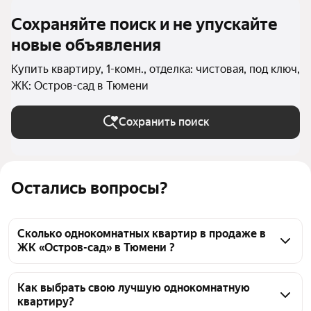
Сохраняйте поиск и не упускайте
новые объявления
Купить квартиру, 1-комн., отделка: чистовая, под ключ,
ЖК: Остров-сад в Тюмени
Сохранить поиск
Остались вопросы?
Сколько однокомнатных квартир в продаже в
ЖК «Остров-сад» в Тюмени ?
На Яндекс Недвижимости в продаже в ЖК «Остров-
сад» в Тюмени 42 однокомнатных квартиры, из них 
Как выбрать свою лучшую однокомнатную
квартиру?
8 объявлений от агентств, 34 объявления от 