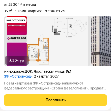
от 25 304 ₽ в месяц
35 м²
1-комн. квартира
8 этаж из 24
новостройка
3D-тур
микрорайон ДОК
,
Ярославская улица
,
9к1
ЖК «Остров-сад»
, 2 квартал 2027
Новая квартира в ЖК «Остров-сад» напрямую от
федерального застройщика «Страна Девелопмент». Продается
1комнатная квартира на 8 этаже от застройщика Страна
Девелопмент. Площадь квартиры 35,02 кв. м. Жилой комплекс
Позвонить
«Остров-сад» квартал от федерального