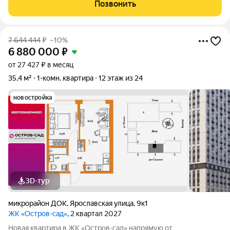
Девелопмент. Площадь квартиры 33,8 кв. м. Жилой комплекс
Позвонить
«Остров-сад» квартал от федерального
7 644 444
₽
–10%
6 880 000
₽
от 27 427 ₽ в месяц
35,4 м²
1-комн. квартира
12 этаж из 24
новостройка
3D-тур
микрорайон ДОК
,
Ярославская улица
,
9к1
ЖК «Остров-сад»
, 2 квартал 2027
Новая квартира в ЖК «Остров-сад» напрямую от