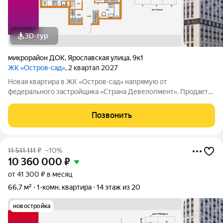
3D-тур
микрорайон ДОК
,
Ярославская улица
,
9к1
ЖК «Остров-сад»
, 2 квартал 2027
Новая квартира в ЖК «Остров-сад» напрямую от
федерального застройщика «Страна Девелопмент». Продается
1комнатная квартира на 2 этаже от застройщика Страна
Девелопмент. Площадь квартиры 49,57 кв. м. Жилой комплекс
Позвонить
«Остров-сад» квартал от федерального
11 511 111
₽
–10%
10 360 000
₽
от 41 300 ₽ в месяц
66,7 м²
1-комн. квартира
14 этаж из 20
новостройка