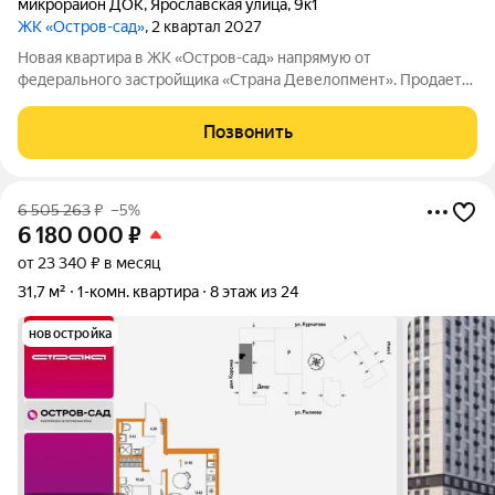
микрорайон ДОК
,
Ярославская улица
,
9к1
ЖК «Остров-сад»
, 2 квартал 2027
Новая квартира в ЖК «Остров-сад» напрямую от
федерального застройщика «Страна Девелопмент». Продается
1комнатная квартира на 15 этаже от застройщика Страна
Девелопмент. Площадь квартиры 31,67 кв. м. Жилой комплекс
Позвонить
«Остров-сад» квартал от
6 505 263
₽
–5%
6 180 000
₽
от 23 340 ₽ в месяц
31,7 м²
1-комн. квартира
8 этаж из 24
новостройка