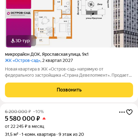
3D-тур
микрорайон ДОК
,
Ярославская улица
,
9к1
ЖК «Остров-сад»
, 2 квартал 2027
Новая квартира в ЖК «Остров-сад» напрямую от
федерального застройщика «Страна Девелопмент». Продается
1комнатная квартира на 8 этаже от застройщика Страна
Девелопмент. Площадь квартиры 34,43 кв. м. Жилой комплекс
Позвонить
«Остров-сад» квартал от федерального
6 200 000
₽
–10%
5 580 000
₽
от 22 245 ₽ в месяц
31,5 м²
1-комн. квартира
9 этаж из 20