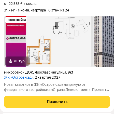
от 22 585 ₽ в месяц
31,7 м²
1-комн. квартира
6 этаж из 24
новостройка
3D-тур
микрорайон ДОК
,
Ярославская улица
,
9к1
ЖК «Остров-сад»
, 2 квартал 2027
Новая квартира в ЖК «Остров-сад» напрямую от
федерального застройщика «Страна Девелопмент». Продается
1комнатная квартира на 6 этаже от застройщика Страна
Девелопмент. Площадь квартиры 31,66 кв. м. Жилой комплекс
Позвонить
«Остров-сад» квартал от федерального