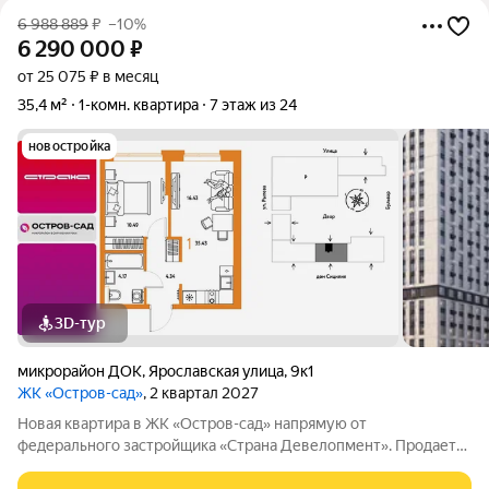
6 988 889
₽
–10%
6 290 000
₽
от 25 075 ₽ в месяц
35,4 м²
1-комн. квартира
7 этаж из 24
новостройка
3D-тур
микрорайон ДОК
,
Ярославская улица
,
9к1
ЖК «Остров-сад»
, 2 квартал 2027
Новая квартира в ЖК «Остров-сад» напрямую от
федерального застройщика «Страна Девелопмент». Продается
1комнатная квартира на 7 этаже от застройщика Страна