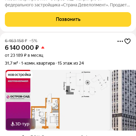
федерального застройщика «Страна Девелопмент». Продается
1комнатная квартира на 12 этаже от застройщика Страна
Девелопмент. Площадь квартиры 35,43 кв. м. Жилой комплекс
Позвонить
«Остров-сад» квартал от
6 463 158
₽
–5%
6 140 000
₽
от 23 189 ₽ в месяц
31,7 м²
1-комн. квартира
15 этаж из 24
новостройка
3D-тур