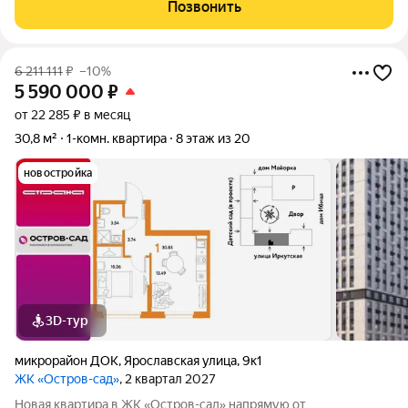
Девелопмент. Площадь квартиры 35,43 кв. м. Жилой комплекс
Позвонить
«Остров-сад» квартал от федерального
6 211 111
₽
–10%
5 590 000
₽
от 22 285 ₽ в месяц
30,8 м²
1-комн. квартира
8 этаж из 20
новостройка
3D-тур
микрорайон ДОК
,
Ярославская улица
,
9к1
ЖК «Остров-сад»
, 2 квартал 2027
Новая квартира в ЖК «Остров-сад» напрямую от