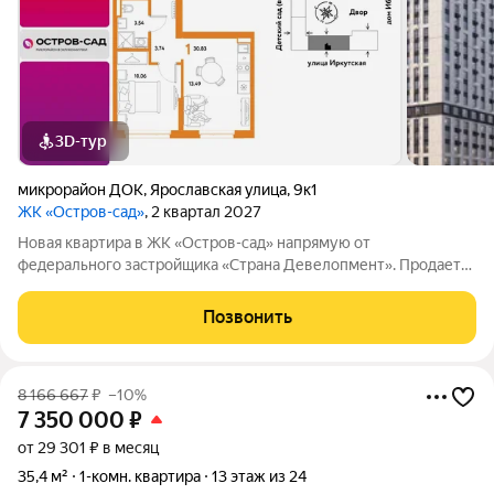
3D-тур
микрорайон ДОК
,
Ярославская улица
,
9к1
ЖК «Остров-сад»
, 2 квартал 2027
Новая квартира в ЖК «Остров-сад» напрямую от
федерального застройщика «Страна Девелопмент». Продается
1комнатная квартира на 12 этаже от застройщика Страна
Девелопмент. Площадь квартиры 30,83 кв. м. Жилой комплекс
Позвонить
«Остров-сад» квартал от
8 166 667
₽
–10%
7 350 000
₽
от 29 301 ₽ в месяц
35,4 м²
1-комн. квартира
13 этаж из 24