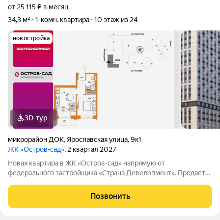
от 25 115 ₽ в месяц
34,3 м²
1-комн. квартира
10 этаж из 24
новостройка
3D-тур
микрорайон ДОК
,
Ярославская улица
,
9к1
ЖК «Остров-сад»
, 2 квартал 2027
Новая квартира в ЖК «Остров-сад» напрямую от
федерального застройщика «Страна Девелопмент». Продается
1комнатная квартира на 10 этаже от застройщика Страна
Девелопмент. Площадь квартиры 34,26 кв. м. Жилой комплекс
Позвонить
«Остров-сад» квартал от