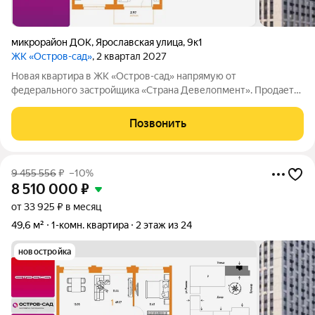
микрорайон ДОК
,
Ярославская улица
,
9к1
ЖК «Остров-сад»
, 2 квартал 2027
Новая квартира в ЖК «Остров-сад» напрямую от
федерального застройщика «Страна Девелопмент». Продается
1комнатная квартира на 5 этаже от застройщика Страна
Девелопмент. Площадь квартиры 33,8 кв. м. Жилой комплекс
Позвонить
«Остров-сад» квартал от федерального
9 455 556
₽
–10%
8 510 000
₽
от 33 925 ₽ в месяц
49,6 м²
1-комн. квартира
2 этаж из 24
новостройка