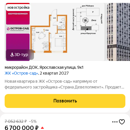
новостройка
3D-тур
микрорайон ДОК
,
Ярославская улица
,
9к1
ЖК «Остров-сад»
, 2 квартал 2027
Новая квартира в ЖК «Остров-сад» напрямую от
федерального застройщика «Страна Девелопмент». Продается
1комнатная квартира на 9 этаже от застройщика Страна
Девелопмент. Площадь квартиры 31,46 кв. м. Жилой комплекс
Позвонить
«Остров-сад» квартал от федерального
7 052 632
₽
–5%
6 700 000
₽