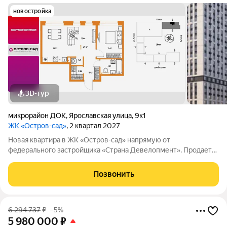
новостройка
3D-тур
микрорайон ДОК
,
Ярославская улица
,
9к1
ЖК «Остров-сад»
, 2 квартал 2027
Новая квартира в ЖК «Остров-сад» напрямую от
федерального застройщика «Страна Девелопмент». Продается
1комнатная квартира на 9 этаже от застройщика Страна
Девелопмент. Площадь квартиры 49,57 кв. м. Жилой комплекс
Позвонить
«Остров-сад» квартал от федерального
6 294 737
₽
–5%
5 980 000
₽