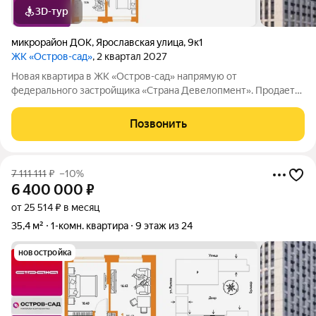
3D-тур
микрорайон ДОК
,
Ярославская улица
,
9к1
ЖК «Остров-сад»
, 2 квартал 2027
Новая квартира в ЖК «Остров-сад» напрямую от
федерального застройщика «Страна Девелопмент». Продается
1комнатная квартира на 16 этаже от застройщика Страна
Девелопмент. Площадь квартиры 31,67 кв. м. Жилой комплекс
Позвонить
«Остров-сад» квартал от
7 111 111
₽
–10%
6 400 000
₽
от 25 514 ₽ в месяц
35,4 м²
1-комн. квартира
9 этаж из 24
новостройка