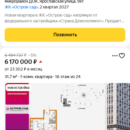
микрорайон ДОК
,
Ярославская улица
,
9к1
ЖК «Остров-сад»
, 2 квартал 2027
Новая квартира в ЖК «Остров-сад» напрямую от
федерального застройщика «Страна Девелопмент». Продается
1комнатная квартира на 13 этаже от застройщика Страна
Девелопмент. Площадь квартиры 31,46 кв. м. Жилой комплекс
Позвонить
«Остров-сад» квартал от
6 494 737
₽
–5%
6 170 000
₽
от 23 302 ₽ в месяц
31,7 м²
1-комн. квартира
16 этаж из 24
новостройка