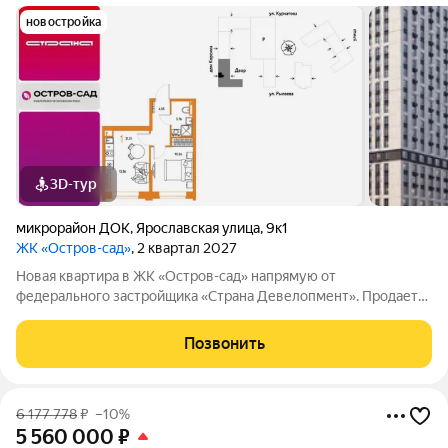
новостройка
3D-тур
микрорайон ДОК
,
Ярославская улица
,
9к1
ЖК «Остров-сад»
, 2 квартал 2027
Новая квартира в ЖК «Остров-сад» напрямую от
федерального застройщика «Страна Девелопмент». Продается
1комнатная квартира на 14 этаже от застройщика Страна
Девелопмент. Площадь квартиры 31,67 кв. м. Жилой комплекс
Позвонить
«Остров-сад» квартал от
6 177 778
₽
–10%
5 560 000
₽