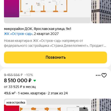
микрорайон ДОК
,
Ярославская улица
,
9к1
ЖК «Остров-сад»
, 2 квартал 2027
Новая квартира в ЖК «Остров-сад» напрямую от
федерального застройщика «Страна Девелопмент». Продается
1комнатная квартира на 14 этаже от застройщика Страна
Девелопмент. Площадь квартиры 66,71 кв. м. Жилой комплекс
Позвонить
«Остров-сад» квартал от
9 455 556
₽
–10%
8 510 000
₽
от 33 925 ₽ в месяц
49,6 м²
1-комн. квартира
2 этаж из 24
новостройка