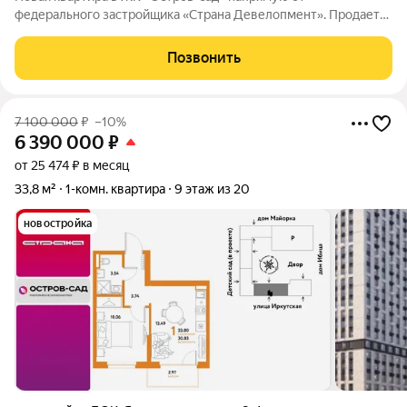
федерального застройщика «Страна Девелопмент». Продается
1комнатная квартира на 8 этаже от застройщика Страна
Девелопмент. Площадь квартиры 30,83 кв. м. Жилой комплекс
Позвонить
«Остров-сад» квартал от федерального
7 100 000
₽
–10%
6 390 000
₽
от 25 474 ₽ в месяц
33,8 м²
1-комн. квартира
9 этаж из 20
новостройка