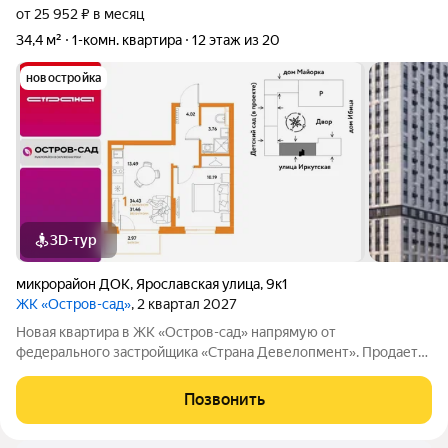
от 25 952 ₽ в месяц
34,4 м²
1-комн. квартира
12 этаж из 20
новостройка
3D-тур
микрорайон ДОК
,
Ярославская улица
,
9к1
ЖК «Остров-сад»
, 2 квартал 2027
Новая квартира в ЖК «Остров-сад» напрямую от
федерального застройщика «Страна Девелопмент». Продается
1комнатная квартира на 12 этаже от застройщика Страна
Девелопмент. Площадь квартиры 34,43 кв. м. Жилой комплекс
Позвонить
«Остров-сад» квартал от