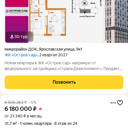
3D-тур
микрорайон ДОК
,
Ярославская улица
,
9к1
ЖК «Остров-сад»
, 2 квартал 2027
Новая квартира в ЖК «Остров-сад» напрямую от
федерального застройщика «Страна Девелопмент». Продается
1комнатная квартира на 12 этаже от застройщика Страна
Девелопмент. Площадь квартиры 30,83 кв. м. Жилой комплекс
Позвонить
«Остров-сад» квартал от
6 505 263
₽
–5%
6 180 000
₽
от 23 340 ₽ в месяц
31,7 м²
1-комн. квартира
8 этаж из 24