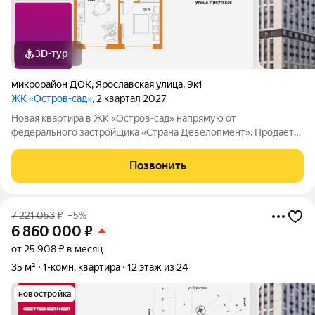
3D-тур
микрорайон ДОК
,
Ярославская улица
,
9к1
ЖК «Остров-сад»
, 2 квартал 2027
Новая квартира в ЖК «Остров-сад» напрямую от
федерального застройщика «Страна Девелопмент». Продается
1комнатная квартира на 9 этаже от застройщика Страна
Девелопмент. Площадь квартиры 31,46 кв. м. Жилой комплекс
Позвонить
«Остров-сад» квартал от федерального
7 221 053
₽
–5%
6 860 000
₽
от 25 908 ₽ в месяц
35 м²
1-комн. квартира
12 этаж из 24
новостройка