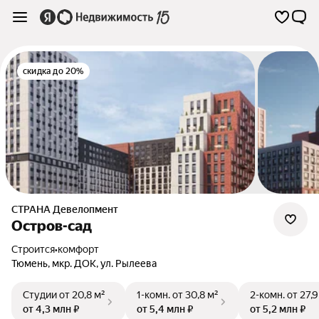
скидка до 20%
СТРАНА Девелопмент
Остров-сад
Строится
•
комфорт
Тюмень
,
мкр. ДОК
,
ул. Рылеева
Студии
от 20,8 м²
1-комн.
от 30,8 м²
2-комн.
от 27,9
от 4,3 млн ₽
от 5,4 млн ₽
от 5,2 млн ₽