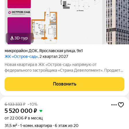
3D-тур
микрорайон ДОК
,
Ярославская улица
,
9к1
ЖК «Остров-сад»
, 2 квартал 2027
Новая квартира в ЖК «Остров-сад» напрямую от
федерального застройщика «Страна Девелопмент». Продается
1комнатная квартира на 12 этаже от застройщика Страна
Девелопмент. Площадь квартиры 35,02 кв. м. Жилой комплекс
Позвонить
«Остров-сад» квартал от
6 133 333
₽
–10%
5 520 000
₽
от 22 006 ₽ в месяц
31,5 м²
1-комн. квартира
6 этаж из 20