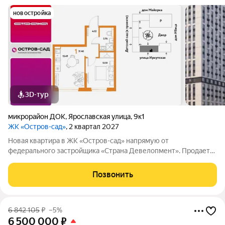
новостройка
3D-тур
микрорайон ДОК
,
Ярославская улица
,
9к1
ЖК «Остров-сад»
, 2 квартал 2027
Новая квартира в ЖК «Остров-сад» напрямую от
федерального застройщика «Страна Девелопмент». Продается
1комнатная квартира на 6 этаже от застройщика Страна
Девелопмент. Площадь квартиры 31,46 кв. м. Жилой комплекс
Позвонить
«Остров-сад» квартал от федерального
6 842 105
₽
–5%
6 500 000
₽