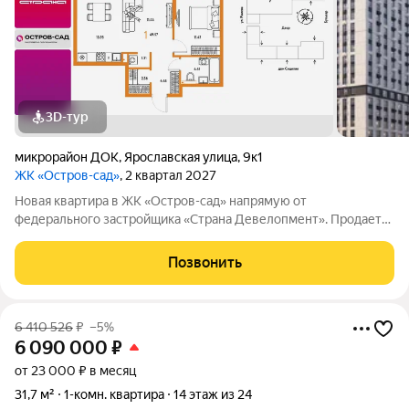
3D-тур
микрорайон ДОК
,
Ярославская улица
,
9к1
ЖК «Остров-сад»
, 2 квартал 2027
Новая квартира в ЖК «Остров-сад» напрямую от
федерального застройщика «Страна Девелопмент». Продается
1комнатная квартира на 2 этаже от застройщика Страна
Девелопмент. Площадь квартиры 49,57 кв. м. Жилой комплекс
Позвонить
«Остров-сад» квартал от федерального
6 410 526
₽
–5%
6 090 000
₽
от 23 000 ₽ в месяц
31,7 м²
1-комн. квартира
14 этаж из 24