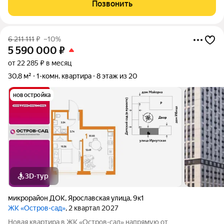
Девелопмент. Площадь квартиры 35,43 кв. м. Жилой комплекс
Позвонить
«Остров-сад» квартал от федерального
6 211 111
₽
–10%
5 590 000
₽
от 22 285 ₽ в месяц
30,8 м²
1-комн. квартира
8 этаж из 20
новостройка
3D-тур
микрорайон ДОК
,
Ярославская улица
,
9к1
ЖК «Остров-сад»
, 2 квартал 2027
Новая квартира в ЖК «Остров-сад» напрямую от