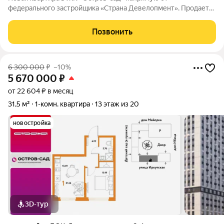
федерального застройщика «Страна Девелопмент». Продается
1комнатная квартира на 7 этаже от застройщика Страна
Девелопмент. Площадь квартиры 34,43 кв. м. Жилой комплекс
Позвонить
«Остров-сад» квартал от федерального
6 300 000
₽
–10%
5 670 000
₽
от 22 604 ₽ в месяц
31,5 м²
1-комн. квартира
13 этаж из 20
новостройка
3D-тур