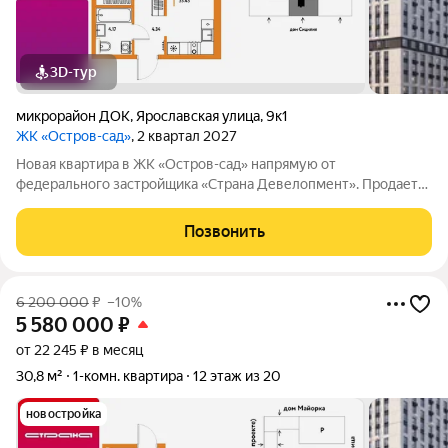
3D-тур
микрорайон ДОК
,
Ярославская улица
,
9к1
ЖК «Остров-сад»
, 2 квартал 2027
Новая квартира в ЖК «Остров-сад» напрямую от
федерального застройщика «Страна Девелопмент». Продается
1комнатная квартира на 9 этаже от застройщика Страна
Девелопмент. Площадь квартиры 35,43 кв. м. Жилой комплекс
Позвонить
«Остров-сад» квартал от федерального
6 200 000
₽
–10%
5 580 000
₽
от 22 245 ₽ в месяц
30,8 м²
1-комн. квартира
12 этаж из 20
новостройка