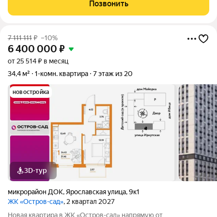
Девелопмент. Площадь квартиры 35,43 кв. м. Жилой комплекс
Позвонить
«Остров-сад» квартал от
7 111 111
₽
–10%
6 400 000
₽
от 25 514 ₽ в месяц
34,4 м²
1-комн. квартира
7 этаж из 20
новостройка
3D-тур
микрорайон ДОК
,
Ярославская улица
,
9к1
ЖК «Остров-сад»
, 2 квартал 2027
Новая квартира в ЖК «Остров-сад» напрямую от