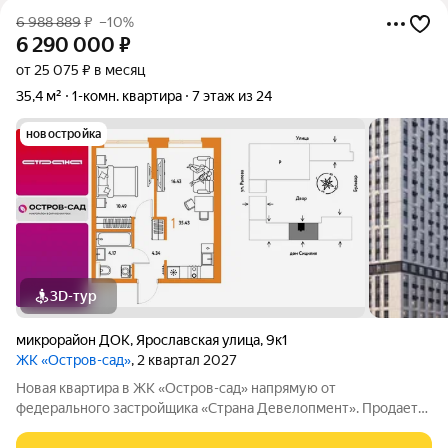
6 988 889
₽
–10%
6 290 000
₽
от 25 075 ₽ в месяц
35,4 м²
1-комн. квартира
7 этаж из 24
новостройка
3D-тур
микрорайон ДОК
,
Ярославская улица
,
9к1
ЖК «Остров-сад»
, 2 квартал 2027
Новая квартира в ЖК «Остров-сад» напрямую от
федерального застройщика «Страна Девелопмент». Продается
1комнатная квартира на 7 этаже от застройщика Страна