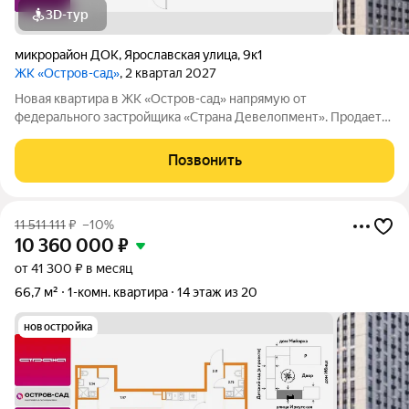
3D-тур
микрорайон ДОК
,
Ярославская улица
,
9к1
ЖК «Остров-сад»
, 2 квартал 2027
Новая квартира в ЖК «Остров-сад» напрямую от
федерального застройщика «Страна Девелопмент». Продается
1комнатная квартира на 9 этаже от застройщика Страна
Девелопмент. Площадь квартиры 49,57 кв. м. Жилой комплекс
Позвонить
«Остров-сад» квартал от федерального
11 511 111
₽
–10%
10 360 000
₽
от 41 300 ₽ в месяц
66,7 м²
1-комн. квартира
14 этаж из 20
новостройка