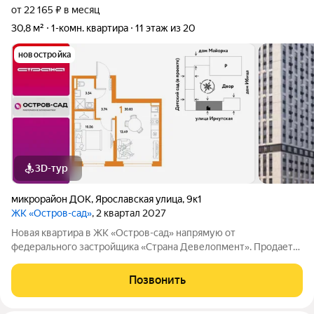
от 22 165 ₽ в месяц
30,8 м²
1-комн. квартира
11 этаж из 20
новостройка
3D-тур
микрорайон ДОК
,
Ярославская улица
,
9к1
ЖК «Остров-сад»
, 2 квартал 2027
Новая квартира в ЖК «Остров-сад» напрямую от
федерального застройщика «Страна Девелопмент». Продается
1комнатная квартира на 11 этаже от застройщика Страна
Девелопмент. Площадь квартиры 30,83 кв. м. Жилой комплекс
Позвонить
«Остров-сад» квартал от