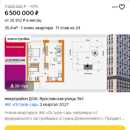
7 222 222
₽
–10%
6 500 000
₽
от 25 912 ₽ в месяц
35,4 м²
1-комн. квартира
11 этаж из 24
новостройка
3D-тур
микрорайон ДОК
,
Ярославская улица
,
9к1
ЖК «Остров-сад»
, 2 квартал 2027
Новая квартира в ЖК «Остров-сад» напрямую от
федерального застройщика «Страна Девелопмент». Продается
1комнатная квартира на 11 этаже от застройщика Страна