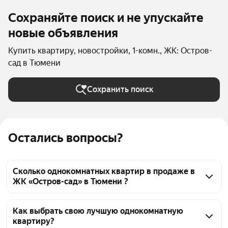
Сохраняйте поиск и не упускайте
новые объявления
Купить квартиру, новостройки, 1-комн., ЖК: Остров-
сад в Тюмени
Сохранить поиск
Остались вопросы?
Сколько однокомнатных квартир в продаже в
ЖК «Остров-сад» в Тюмени ?
На Яндекс Недвижимости в продаже в ЖК «Остров-
сад» в Тюмени 43 однокомнатных квартиры, из них 
Как выбрать свою лучшую однокомнатную
квартиру?
9 объявлений от агентств, 34 объявления от 