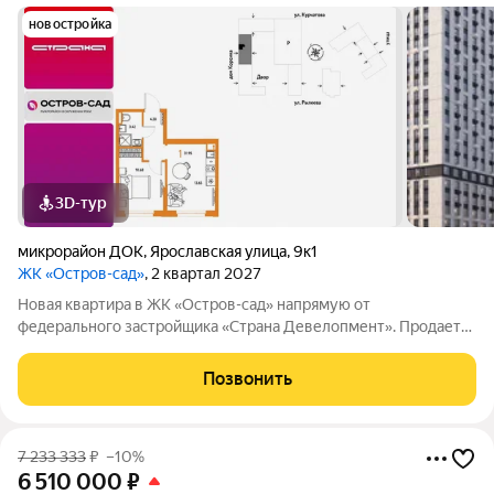
новостройка
3D-тур
микрорайон ДОК
,
Ярославская улица
,
9к1
ЖК «Остров-сад»
, 2 квартал 2027
Новая квартира в ЖК «Остров-сад» напрямую от
федерального застройщика «Страна Девелопмент». Продается
1комнатная квартира на 8 этаже от застройщика Страна
Девелопмент. Площадь квартиры 31,66 кв. м. Жилой комплекс
Позвонить
«Остров-сад» квартал от федерального
7 233 333
₽
–10%
6 510 000
₽