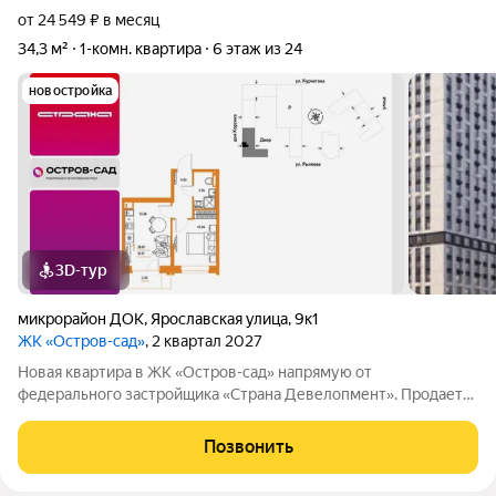
от 24 549 ₽ в месяц
34,3 м²
1-комн. квартира
6 этаж из 24
новостройка
3D-тур
микрорайон ДОК
,
Ярославская улица
,
9к1
ЖК «Остров-сад»
, 2 квартал 2027
Новая квартира в ЖК «Остров-сад» напрямую от
федерального застройщика «Страна Девелопмент». Продается
1комнатная квартира на 6 этаже от застройщика Страна
Девелопмент. Площадь квартиры 34,26 кв. м. Жилой комплекс
Позвонить
«Остров-сад» квартал от федерального