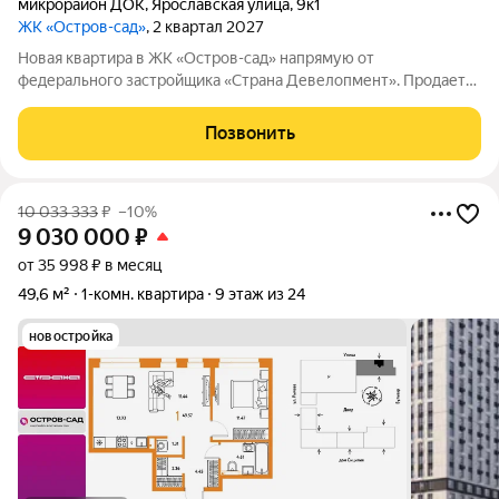
микрорайон ДОК
,
Ярославская улица
,
9к1
ЖК «Остров-сад»
, 2 квартал 2027
Новая квартира в ЖК «Остров-сад» напрямую от
федерального застройщика «Страна Девелопмент». Продается
1комнатная квартира на 9 этаже от застройщика Страна
Девелопмент. Площадь квартиры 33,8 кв. м. Жилой комплекс
Позвонить
«Остров-сад» квартал от федерального
10 033 333
₽
–10%
9 030 000
₽
от 35 998 ₽ в месяц
49,6 м²
1-комн. квартира
9 этаж из 24
новостройка