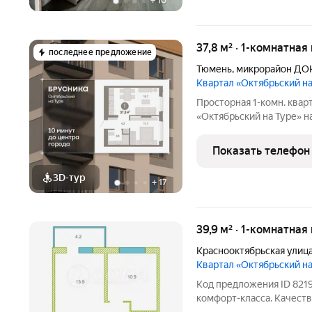
+
10
37,8 м² · 1-комнатная
последнее предложение
Тюмень
,
микрорайон ДО
Квартал «Октябрьский н
Просторная 1-комн. квар
«Октябрьский на Туре» на
жилая: 11.05 кв.м., площа
Все окна выходят на одн
Показать телефон
3D-тур
+
17
39,9 м² · 1-комнатная
Краснооктябрьская улиц
Квартал «Октябрьский н
Код предложения ID 821
комфорт-класса. Качеств