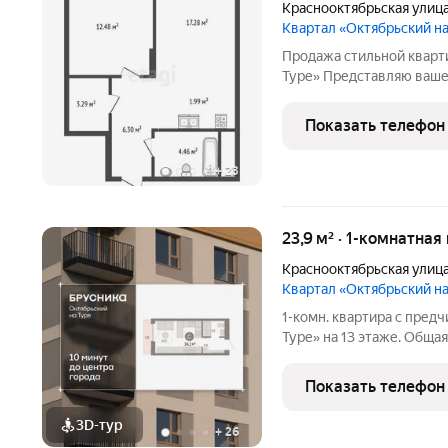
Краснооктябрьская улиц
Квартал «Октябрьский н
Продажа стильной кварт
Туре» Представляю ваш
однокомнатную квартир
«Октябрьский на Туре». 
Показать телефон
строительства, в Доме 7-
+
23
23,9 м² · 1-комнатная
Краснооктябрьская улиц
Квартал «Октябрьский н
1-комн. квартира с пред
Туре» на 13 этаже. Общая 
площадь кухни: 5.78 кв.м
Октябрьском на Туре. Ос
Показать телефон
3D-тур
+
26