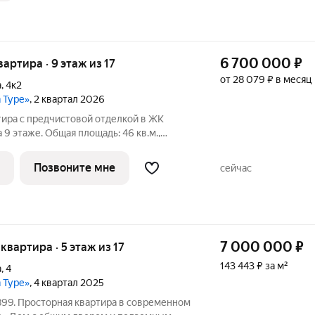
6 700 000
₽
квартира · 9 этаж из 17
от 28 079 ₽ в месяц
а
,
4к2
а Туре»
, 2 квартал 2026
тира с предчистовой отделкой в ЖК
 9 этаже. Общая площадь: 46 кв.м.,
дь просторной кухни-гостиной: 21.29 кв.м.
вартира с кухней-гостиной и одной
Позвоните мне
сейчас
7 000 000
₽
 квартира · 5 этаж из 17
143 443 ₽ за м²
а
,
4
а Туре»
, 4 квартал 2025
899. Просторная квартира в современном