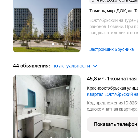
3–4 кв. 2026, есть сд
Тюмень
,
мкр. ДОК
,
ул. 
«Октябрьский на Туре» 
районов Тюмени. При п
ландшафта: деликатно 
расположен с точки зре
+
6
15 мин. В пешей доступ
Застройщик Брусника
44 объявления:
по актуальности
45,8 м² · 1-комнатная
Краснооктябрьская улиц
Квартал «Октябрьский н
Код предложения ID 8261
однокомнатная квартира
кухней-гостиной, красивы
"Октябрьский на Туре". К
Показать телефон
Совмещенный санузел, 