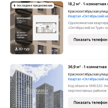
18,2 м² · 1-комнатная
последнее предложение
Краснооктябрьская улиц
Квартал «Октябрьский н
Однокомнатная квартира
«Октябрьский на Туре» на
жилая: 7.23 кв.м., площад
Студия в Октябрьском на
Показать телефон
предчистовая
3D-тур
+
26
36,9 м² · 1-комнатная
Краснооктябрьская улиц
Квартал «Октябрьский н
Код объекта: 1845320. У
перспективных районов 
квартира площадью 36,87
дома по адресу: Красноок
Показать телефон
современной