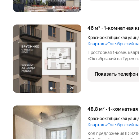
+
2
46 м² · 1-комнатная 
Краснооктябрьская улиц
Квартал «Октябрьский н
Просторная 1-комн. квар
«Октябрьский на Туре» на
жилая: 12.71 кв.м., площа
Высота потолков 2.7 м. К
Показать телефон
спальней
+
26
48,8 м² · 1-комнатная
Краснооктябрьская улиц
Квартал «Октябрьский н
Код предложения ID 821