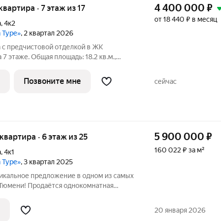
4 400 000
₽
 квартира · 7 этаж из 17
от 18 440 ₽ в месяц
а
,
4к2
а Туре»
, 2 квартал 2026
 с предчистовой отделкой в ЖК
 7 этаже. Общая площадь: 18.2 кв.м.,
ь кухни: 5 кв.м. Высота потолков 2.7 м.
 Туре. Особенности планировки:
Позвоните мне
сейчас
5 900 000
₽
 квартира · 6 этаж из 25
160 022 ₽ за м²
а
,
4к1
а Туре»
, 3 квартал 2025
никальное предложение в одном из самых
Тюмени! Продаётся однокомнатная
 кв. м на шестом этаже 25-этажного
тябрьская улица, 4к1. Квартира с
20 января 2026