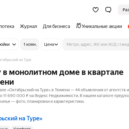
Ра
потека
Журнал
Для бизнеса
Уникальные акции
ройки
1 комн.
Цена
тябрьский на Туре
 в монолитном доме в квартале
мени
ле «Октябрьский на Туре» в Тюмени — 44 объявления от агентств и
до 11 690 000 ₽ на Яндекс Недвижимости. В нашем каталоге предл
 жилье — фото, планировки и характеристики.
рьский на Туре»