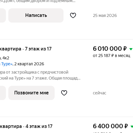
е».Дом с общим двором и подземным
е путь до центра города составит 8
сти автобусная остановка. Входы в
Написать
25 мая 2026
6 010 000
₽
 квартира · 7 этаж из 17
от 25 187 ₽ в месяц
а
,
4к2
а Туре»
, 2 квартал 2026
ира от застройщика с предчистовой
кий на Туре» на 7 этаже. Общая площадь:
в.м., площадь кухни: 5.78 кв.м. Высота
в Октябрьском на Туре. Особенности
Позвоните мне
сейчас
6 400 000
₽
 квартира · 4 этаж из 17