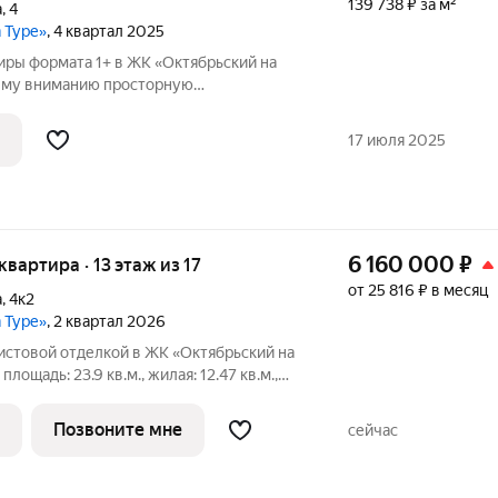
139 738 ₽ за м²
а
,
4
а Туре»
, 4 квартал 2025
иры формата 1+ в ЖК «Октябрьский на
ему вниманию просторную
у в современном жилом комплексе
Квартира расположена в первой очереди
17 июля 2025
1, 2
6 160 000
₽
 квартира · 13 этаж из 17
от 25 816 ₽ в месяц
а
,
4к2
а Туре»
, 2 квартал 2026
чистовой отделкой в ЖК «Октябрьский на
площадь: 23.9 кв.м., жилая: 12.47 кв.м.,
. Высота потолков 2.7 м. Студия в
обенности планировки: балкон,
Позвоните мне
сейчас