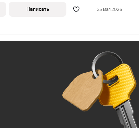
ненные стены и потолки, разведенные
индивидуальными счетчиками,
Написать
25 мая 2026
верь. Это
Ж
До 100 тыс. ₽