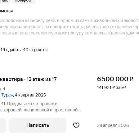
анные
комфорт
Томская
расположен на берегу реки, в одном из самых живописных и эколо
роектировании квартала приоритетной задачей стало сохранение п
вписать в него современную архитектуру комплекса. Квартал удачн
ния дорожной инфраструктуры. На автомобиле путь до центра горо
ности находится автобусная остановка.
19 сдано
40 строятся
6 500 000
₽
 квартира · 13 этаж из 17
141 921 ₽ за м²
а
,
4
а Туре»
, 4 квартал 2025
41. Предлагается к продаже
 с хорошей планировкой и просторной
й вид из окон на Туру и город в ЖК
расивая входная группа в доме.
Написать
28 апреля 2026
хороших