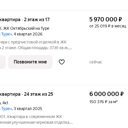
5 970 000
₽
 квартира · 2 этаж из 17
от 25 019 ₽ в месяц
К
,
ЖК Октябрьский на Туре
а Туре»
, 4 квартал 2026
тира с предчистовой отделкой в ЖК
 2 этаже. Общая площадь: 37.81 кв.м.,
дь просторной кухни-гостиной: 18.67 кв.м.
у сторону. В квартире один совмещенный
Позвоните мне
сейчас
6 000 000
₽
 квартира · 24 этаж из 25
150 376 ₽ за м²
а
,
4к1
а Туре»
, 3 квартал 2025
901. Квартира в современном ЖК
енная улучшенная черновая отделка,