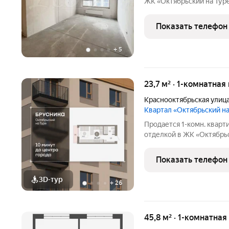
ЖК «Октябрьский на Тур
паркингом. На автомобил
минут. В пешей доступно
Показать телефон
подъезды
+
5
23,7 м² · 1-комнатная
Краснооктябрьская улиц
Квартал «Октябрьский н
Продается 1-комн. кварт
отделкой в ЖК «Октябрьс
23.7 кв.м., жилая: 12.47 к
потолков 2.7 м. Студия 
Показать телефон
3D-тур
+
26
45,8 м² · 1-комнатная