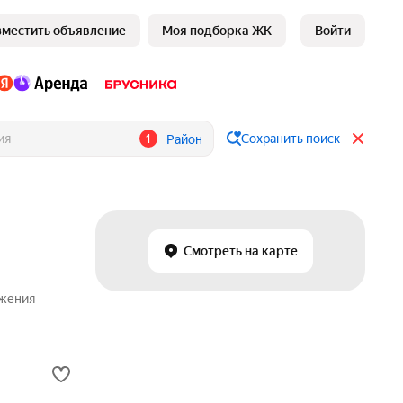
зместить объявление
Моя подборка ЖК
Войти
1
Сохранить поиск
Район
Смотреть на карте
ожения