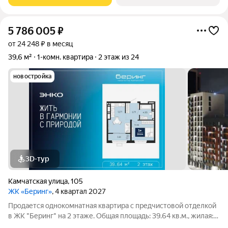
расскажем. 1-комн. квартира с
5 786 005
₽
от 24 248 ₽ в месяц
39,6 м²
1-комн. квартира
2 этаж из 24
новостройка
3D-тур
Камчатская улица
,
105
ЖК «Беринг»
, 4 квартал 2027
Продается однокомнатная квартира с предчистовой отделкой
в ЖК "Беринг" на 2 этаже. Общая площадь: 39.64 кв.м., жилая:
11.46 кв.м., площадь просторной кухни-столовой: 13.71 кв.м. Все