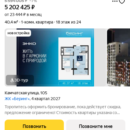
5 594 005
₽
–7%
5 202 425
₽
от 23 444 ₽ в месяц
40,4 м²
1-комн. квартира
18 этаж из 24
новостройка
3D-тур
Камчатская улица
,
105
ЖК «Беринг»
, 4 квартал 2027
Торопитесь оформить бронирование, пока действует скидка,
предложение ограничено! Стоимость квартиры указана со
скидкой, ваша экономия составит 391,580 руб. По всем
вопросам звоните в офис продаж, мы вам все подробно
Позвонить
Позвоните мне