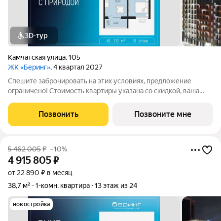
3D-тур
Камчатская улица
,
105
ЖК «Беринг»
, 4 квартал 2027
Спешите забронировать на этих условиях, предложение
ограничено! Стоимость квартиры указана со скидкой, ваша
экономия составит 548,000 руб. По всем вопросам
обращайтесь в офис продаж, мы вам все подробно расскажем.
Позвонить
Позвоните мне
Однокомнатная квартира от
5 462 005
₽
–10%
4 915 805
₽
от 22 890 ₽ в месяц
38,7 м²
1-комн. квартира
13 этаж из 24
новостройка