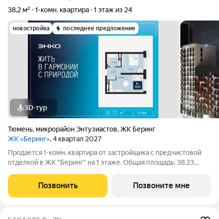
38,2 м²
1-комн. квартира
1 этаж из 24
новостройка
последнее предложение
3D-тур
Тюмень
,
микрорайон Энтузиастов
,
ЖК Беринг
ЖК «Беринг»
, 4 квартал 2027
Продается 1-комн. квартира от застройщика с предчистовой
отделкой в ЖК "Беринг" на 1 этаже. Общая площадь: 38.23
кв.м., жилая: 12.48 кв.м., площадь просторной кухни-столовой:
16.68 кв.м. Все окна выходят на одну сторону. В квартире один
Позвонить
Позвоните мне
совмещенный