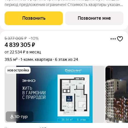
период предложения ограничен! Стоимость квартиры указана
со скидкой, ваша экономия составит 536,350 руб. По всем
вопросам обращайтесь в офис продаж, мы вам все подробно
Позвонить
Позвоните мне
расскажем. 1-комн.
5 377 005
₽
–10%
4 839 305
₽
от 22 534 ₽ в месяц
39,5 м²
1-комн. квартира
6 этаж из 24
новостройка
3D-тур