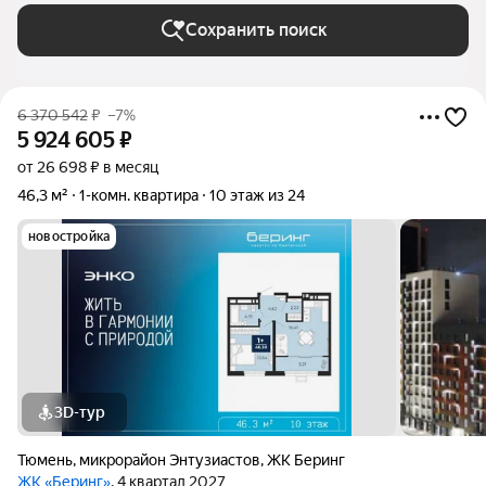
Сохранить поиск
6 370 542
₽
–7%
5 924 605
₽
от 26 698 ₽ в месяц
46,3 м²
1-комн. квартира
10 этаж из 24
новостройка
3D-тур
Тюмень
,
микрорайон Энтузиастов
,
ЖК Беринг
ЖК «Беринг»
, 4 квартал 2027