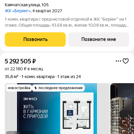
Камчатская улица
,
105
ЖК «Беринг»
, 4 квартал 2027
1-комн. квартира с предчистовой отделкой в ЖК "Беринг" на 1
этаже. Общая площадь: 43.68 кв.м., жилая: 10.08 кв.м., площадь
просторной кухни-столовой: 17.51 кв.м. Все окна выходят на
одну сторону. В квартире один совмещенный санузел. Высота
Позвонить
Позвоните мне
потолков
5 292 505
₽
от 22 180 ₽ в месяц
35,8 м²
1-комн. квартира
1 этаж из 24
новостройка
последнее предложение