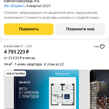
Камчатская улица
,
105
ЖК «Беринг»
, 4 квартал 2027
Спешите забронировать по акционной цене, предложение
ограничено! Стоимость квартиры указана со скидкой, ваша
экономия составит 537,700 руб. Звоните, наши менеджеры
вам все расскажут. Однокомнатная квартира с предчистовой
Позвонить
Позвоните мне
отделкой в ЖК "Беринг" на 6
5 639 085
₽
–15%
4 793 223
₽
от 23 633 ₽ в месяц
34 м²
1-комн. квартира
6 этаж из 22
новостройка