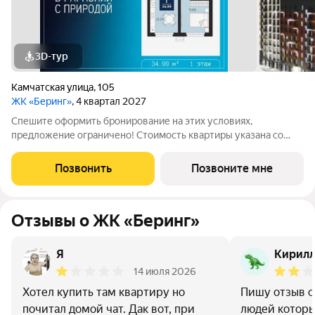
3D-тур
Камчатская улица
,
105
ЖК «Беринг»
, 4 квартал 2027
Спешите оформить бронирование на этих условиях,
предложение ограничено! Стоимость квартиры указана со
скидкой, ваша экономия составит 541,850 руб. Звоните, мы вам
все подробно расскажем. 1-комн. квартира с предчистовой
Позвонить
Позвоните мне
отделкой в ЖК "Беринг" на 1
Отзывы о ЖК «Беринг»
Я
Кирилл
14 июля 2026
Хотел купить там квартиру но
Пишу отзыв с
почитал домой чат. Дак вот, при
людей которы