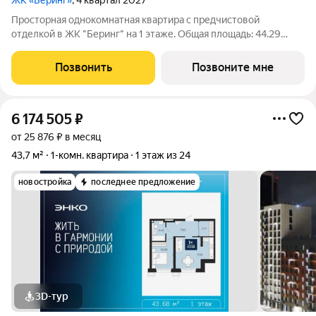
ЖК «Беринг»
, 4 квартал 2027
Просторная однокомнатная квартира с предчистовой
отделкой в ЖК "Беринг" на 1 этаже. Общая площадь: 44.29
кв.м., жилая: 11.04 кв.м., площадь просторной кухни-столовой:
16.65 кв.м. Все окна выходят на одну сторону. В квартире одна
Позвонить
Позвоните мне
лоджия, один
6 174 505
₽
от 25 876 ₽ в месяц
43,7 м²
1-комн. квартира
1 этаж из 24
новостройка
последнее предложение
3D-тур