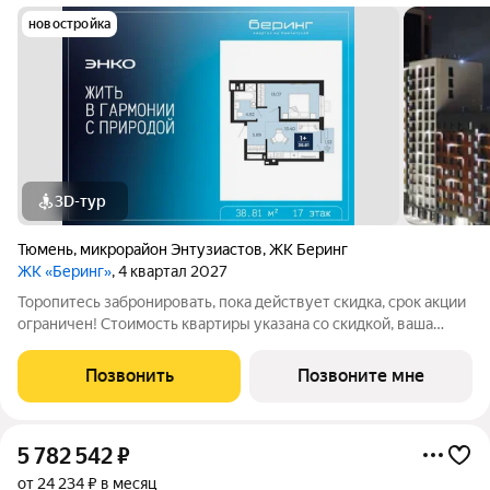
новостройка
3D-тур
Тюмень
,
микрорайон Энтузиастов
,
ЖК Беринг
ЖК «Беринг»
, 4 квартал 2027
Торопитесь забронировать, пока действует скидка, срок акции
ограничен! Стоимость квартиры указана со скидкой, ваша
экономия составит 382,937 руб. Информация по телефону, мы
вам все подробно расскажем. Продается однокомнатная
Позвонить
Позвоните мне
квартира с предчистовой
5 782 542
₽
от 24 234 ₽ в месяц