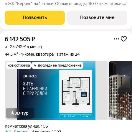
в ЖК "Беринг" на 1 этаже. Общая площадь: 46.07 кв.м., жилая:
11.75 кв.м., площадь просторной кухни-столовой: 15.75 кв.м.
Квартира - распашонка, очень светлая, без проходных комнат,
Позвонить
Позвоните мне
планировка
6 142 505
₽
от 25 742 ₽ в месяц
44,3 м²
1-комн. квартира
1 этаж из 24
новостройка
последнее предложение
3D-тур
Камчатская улица
,
105