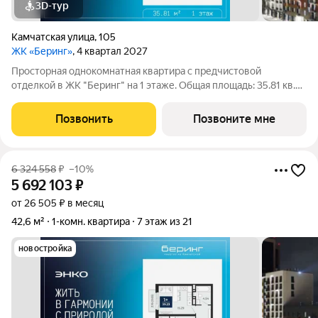
3D-тур
Камчатская улица
,
105
ЖК «Беринг»
, 4 квартал 2027
Просторная однокомнатная квартира с предчистовой
отделкой в ЖК "Беринг" на 1 этаже. Общая площадь: 35.81 кв.м.,
жилая: 11.2 кв.м., площадь просторной кухни-столовой: 12.84
кв.м. Все окна выходят на одну сторону. В квартире один
Позвонить
Позвоните мне
совмещенный санузел.
6 324 558
₽
–10%
5 692 103
₽
от 26 505 ₽ в месяц
42,6 м²
1-комн. квартира
7 этаж из 21
новостройка