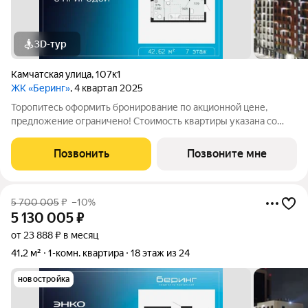
3D-тур
Камчатская улица
,
107к1
ЖК «Беринг»
, 4 квартал 2025
Торопитесь оформить бронирование по акционной цене,
предложение ограничено! Стоимость квартиры указана со
скидкой, ваша экономия составит 632,455 руб. Информация по
телефону, наши менеджеры вам все расскажут. Продается
Позвонить
Позвоните мне
однокомнатная квартира от
5 700 005
₽
–10%
5 130 005
₽
от 23 888 ₽ в месяц
41,2 м²
1-комн. квартира
18 этаж из 24
новостройка