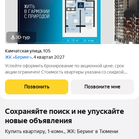
3D-тур
Камчатская улица
,
105
ЖК «Беринг»
, 4 квартал 2027
Успейте оформить бронирование по акционной цене, срок
акции ограничен! Стоимость квартиры указана со скидкой,
ваша экономия составит 570,000 руб. Звоните, мы вам все
подробно расскажем. 1-комн. квартира с предчистовой
Позвонить
Позвоните мне
отделкой в ЖК "Беринг" на 18
Сохраняйте поиск и не упускайте
новые объявления
Купить квартиру, 1-комн., ЖК: Беринг в Тюмени