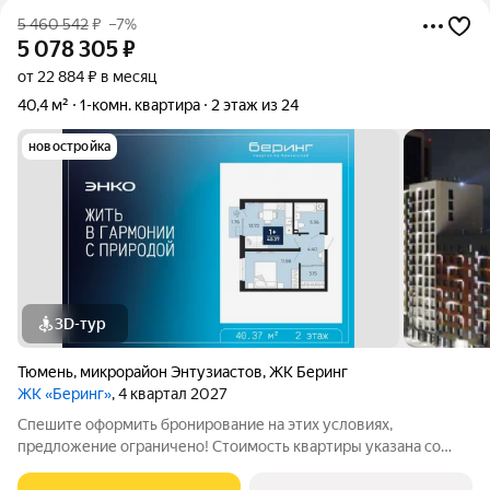
5 460 542
₽
–7%
5 078 305
₽
от 22 884 ₽ в месяц
40,4 м²
1-комн. квартира
2 этаж из 24
новостройка
3D-тур
Тюмень
,
микрорайон Энтузиастов
,
ЖК Беринг
ЖК «Беринг»
, 4 квартал 2027
Спешите оформить бронирование на этих условиях,
предложение ограничено! Стоимость квартиры указана со
скидкой, ваша экономия составит 382,237 руб. Звоните, мы вам