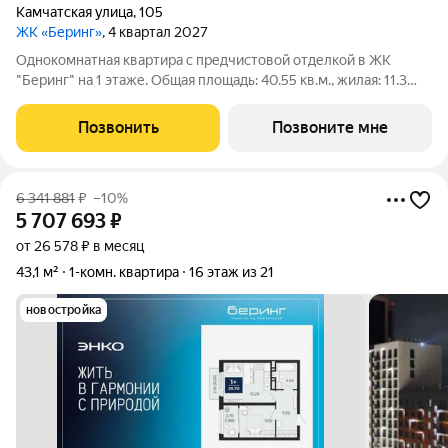
Камчатская улица
,
105
ЖК «Беринг»
, 4 квартал 2027
Однокомнатная квартира с предчистовой отделкой в ЖК
"Беринг" на 1 этаже. Общая площадь: 40.55 кв.м., жилая: 11.3
кв.м., площадь просторной кухни-столовой: 14.42 кв.м. Все окна
выходят на одну сторону. В квартире одна лоджия, один
Позвонить
Позвоните мне
совмещенный санузел.
6 341 881
₽
–10%
5 707 693
₽
от 26 578 ₽ в месяц
43,1 м²
1-комн. квартира
16 этаж из 21
новостройка