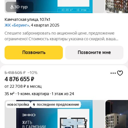
3D-тур
Камчатская улица
,
107к1
ЖК «Беринг»
, 4 квартал 2025
Спешите забронировать по акционной цене, предложение
ограничено! Стоимость квартиры указана со скидкой, ваша
экономия составит 634,188 руб. Звоните, наши менеджеры вам
все расскажут. 1-комн. квартира с предчистовой отделкой в
Позвонить
Позвоните мне
ЖК "Беринг" на 16 этаже.
5 418 505
₽
–10%
4 876 655
₽
от 22 708 ₽ в месяц
35 м²
1-комн. квартира
1 этаж из 24
новостройка
последнее предложение