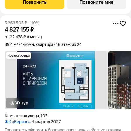
все подробно расскажем. Однокомнатная квартира от
Позвонить
Позвоните мне
застройщика с предчистовой отделкой в
5 363 505
₽
–10%
4 827 155
₽
от 22 478 ₽ в месяц
39,4 м²
1-комн. квартира
16 этаж из 24
новостройка
3D-тур
Камчатская улица
,
105
ЖК «Беринг»
, 4 квартал 2027
Торопитесь оформить бронирование, пока действует скидка,