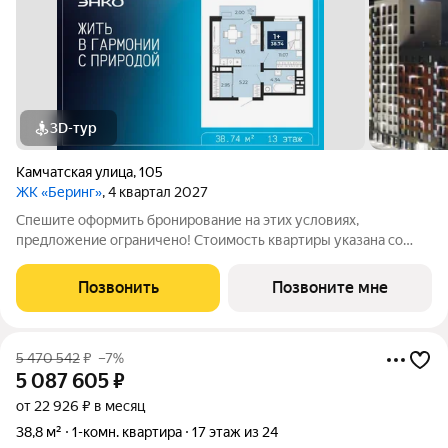
3D-тур
Камчатская улица
,
105
ЖК «Беринг»
, 4 квартал 2027
Спешите оформить бронирование на этих условиях,
предложение ограничено! Стоимость квартиры указана со
скидкой, ваша экономия составит 546,200 руб. По всем
вопросам звоните в офис продаж, наши менеджеры вам все
Позвонить
Позвоните мне
расскажут. 1-комн. квартира от
5 470 542
₽
–7%
5 087 605
₽
от 22 926 ₽ в месяц
38,8 м²
1-комн. квартира
17 этаж из 24