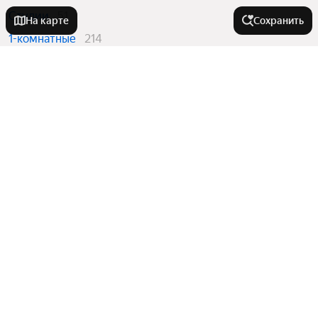
Студии
51
На карте
Сохранить
1-комнатные
214
2-комнатные
179
3-комнатные
50
Вторичный рынок
в ЖК «Беринг»
1-комнатные
4
Квартиры в новостройках
в ЖК «Беринг»
Студии
51
1-комнатные
210
2-комнатные
179
3-комнатные
50