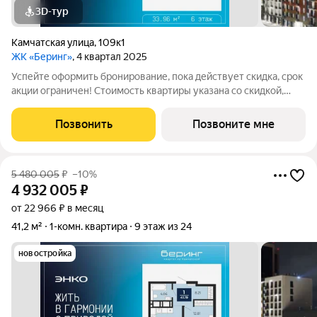
3D-тур
Камчатская улица
,
109к1
ЖК «Беринг»
, 4 квартал 2025
Успейте оформить бронирование, пока действует скидка, срок
акции ограничен! Стоимость квартиры указана со скидкой,
ваша экономия составит 845,862 руб. По всем вопросам
звоните в офис продаж, мы вам все подробно расскажем.
Позвонить
Позвоните мне
Просторная 1-комн. квартира
5 480 005
₽
–10%
4 932 005
₽
от 22 966 ₽ в месяц
41,2 м²
1-комн. квартира
9 этаж из 24
новостройка