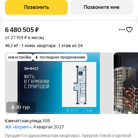
окна выходят на одну сторону. В квартире одна лоджия, один
Позвонить
Позвоните мне
6 480 505
₽
от 27 159 ₽ в месяц
46,1 м²
1-комн. квартира
1 этаж из 24
новостройка
последнее предложение
3D-тур
Камчатская улица
,
105
ЖК «Беринг»
, 4 квартал 2027
Продается однокомнатная квартира с предчистовой отделкой