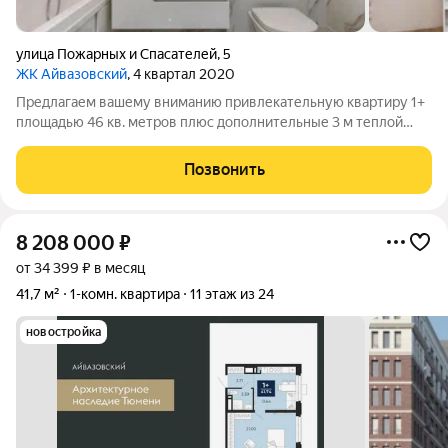
улица Пожарных и Спасателей
,
5
ЖК Айвазовский
, 4 квартал 2020
Предлагаем вашему вниманию привлекательную квартиру 1+
площадью 46 кв. метров плюс дополнительные 3 м теплой
лоджии,эксплуатируемой вместе с кухней гостиной.
Просторная кухня-гостиная 20 кв.м. Здесь установлено всё
Позвонить
необходимое оборудование для
8 208 000
₽
от 34 399 ₽ в месяц
41,7 м²
1-комн. квартира
11 этаж из 24
новостройка