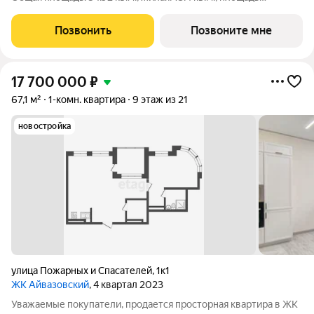
просторной кухни-столовой: 21.29 кв.м. Все окна выходят на
одну сторону. В квартире два балкона, один совмещенный
Позвонить
Позвоните мне
санузел. Высота
17 700 000
₽
67,1 м²
1-комн. квартира
9 этаж из 21
новостройка
улица Пожарных и Спасателей
,
1к1
ЖК Айвазовский
, 4 квартал 2023
Уважаемые покупатели, продается просторная квартира в ЖК