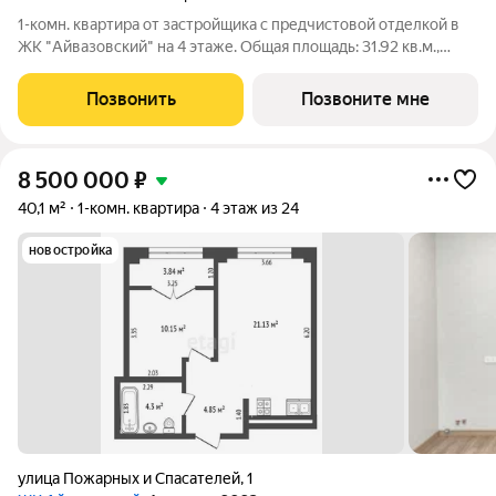
1-комн. квартира от застройщика с предчистовой отделкой в
ЖК "Айвазовский" на 4 этаже. Общая площадь: 31.92 кв.м.,
жилая: 10.51 кв.м., площадь просторной кухни-столовой: 14.58
кв.м. Все окна выходят на одну сторону. В квартире один
Позвонить
Позвоните мне
совмещенный
8 500 000
₽
40,1 м²
1-комн. квартира
4 этаж из 24
новостройка
улица Пожарных и Спасателей
,
1