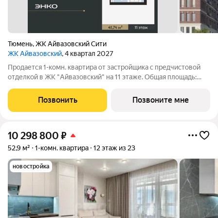
Тюмень
,
ЖК Айвазовский Сити
ЖК Айвазовский
, 4 квартал 2027
Продается 1-комн. квартира от застройщика с предчистовой
отделкой в ЖК "Айвазовский" на 11 этаже. Общая площадь:
41.74 кв.м., жилая: 21 кв.м., площадь просторной кухни-
столовой: 13.64 кв.м. Все окна выходят на одну сторону. В
Позвонить
Позвоните мне
квартире один
10 298 800
₽
52,9 м²
1-комн. квартира
12 этаж из 23
новостройка