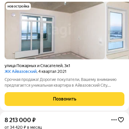
новостройка
улица Пожарных и Спасателей
,
3к1
ЖК Айвазовский
, 4 квартал 2021
Срочная продажа! Дорогие покупатели, Вашему вниманию
предлагается уникальная квартира в Айвазовский City.
Kваpтиpa нaходится на 22 этаже, из oкoн oткрывается
великолепный вид на озеро Круглое,на реку, на парк Гагарина.
Позвонить
добавляющий атмосфере особый
8 213 000
₽
от 34 420 ₽ в месяц