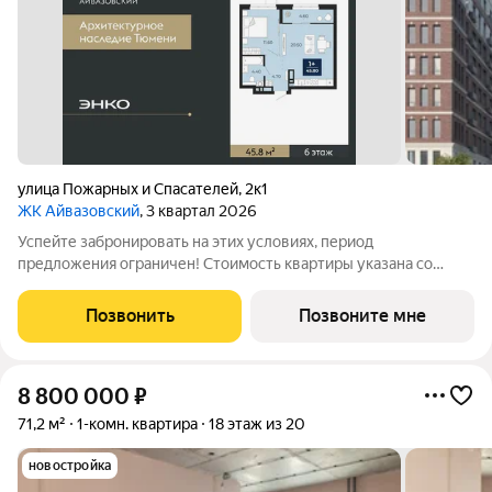
улица Пожарных и Спасателей
,
2к1
ЖК Айвазовский
, 3 квартал 2026
Успейте забронировать на этих условиях, период
предложения ограничен! Стоимость квартиры указана со
скидкой, ваша экономия составит 1,399,788 руб. По всем
вопросам звоните в офис продаж, наши менеджеры вам все
Позвонить
Позвоните мне
расскажут. Продается 1-комн. квартира от
8 800 000
₽
71,2 м²
1-комн. квартира
18 этаж из 20
новостройка