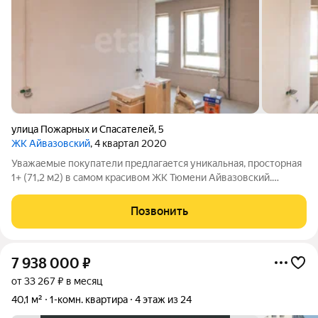
улица Пожарных и Спасателей
,
5
ЖК Айвазовский
, 4 квартал 2020
Уважаемые покупатели предлагается уникальная, просторная
1+ (71,2 м2) в самом красивом ЖК Тюмени Айвазовский.
Перепланировка узаконена, водоснабжение и электрика уже
разведены. В подарок дизайн проект! Новый жилой район
Позвонить
располагается в живописном
7 938 000
₽
от 33 267 ₽ в месяц
40,1 м²
1-комн. квартира
4 этаж из 24