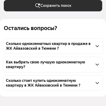
Сохранить поиск
Остались вопросы?
Сколько однокомнатных квартир в продаже в
ЖК Айвазовский в Тюмени ?
На Яндекс Недвижимости в продаже в ЖК 
Айвазовский в Тюмени 147 однокомнатных 
Как выбрать свою лучшую однокомнатную
квартиру?
квартир, из них 35 объявлений от агентств, 112 
объявлений от застройщиков
Чтобы купить 1-комнатную квартиру в ипотеку в 
ЖК Айвазовский, воспользуйтесь тепловой картой 
Сколько стоит купить однокомнатную
квартиру в ЖК Айвазовский в Тюмени ?
для оценки инфраструктуры и транспортной 
доступности в выбранном районе в ЖК 
Цена за квадратный метр
123 596 — 400 438 ₽
Айвазовский в Тюмени
Площадь
32 — 77 м²
Для легкого выбора подходящей квартиры в 