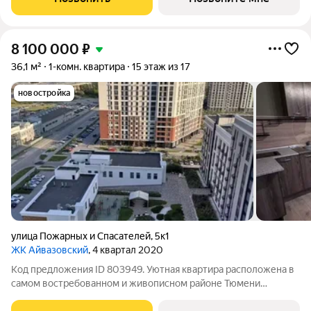
совмещенный санузел.
8 100 000
₽
36,1 м²
1-комн. квартира
15 этаж из 17
новостройка
улица Пожарных и Спасателей
,
5к1
ЖК Айвазовский
, 4 квартал 2020
Код предложения ID 803949. Уютная квартира расположена в
самом востребованном и живописном районе Тюмени
«Айвазовский» . Это место сочетает в себе комфорт городской