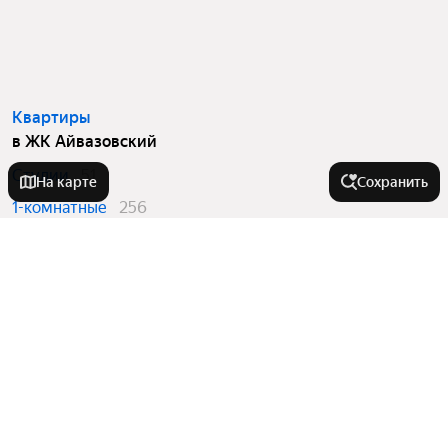
Квартиры
в ЖК Айвазовский
Студии
51
На карте
Сохранить
1-комнатные
256
2-комнатные
198
3-комнатные
123
Вторичный рынок
в ЖК Айвазовский
Студии
12
1-комнатные
44
2-комнатные
42