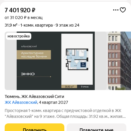
7 401 920
₽
от 31 020 ₽ в месяц
31,9 м²
1-комн. квартира
9 этаж из 24
новостройка
Тюмень
,
ЖК Айвазовский Сити
ЖК Айвазовский
, 4 квартал 2027
Просторная 1-комн. квартира с предчистовой отделкой в ЖК
"Айвазовский" на 9 этаже. Общая площадь: 31.92 кв.м., жилая:
10.51 кв.м., площадь просторной кухни-столовой: 14.58 кв.м.
Все окна выходят на одну сторону. В квартире один
Позвонить
Позвоните мне