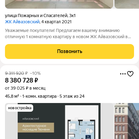
улица Пожарных и Спасателей
,
3к1
ЖК Айвазовский
, 4 квартал 2021
Уважаемые покупатели! Предлагаем вашему вниманию
отличную 1 комнатную квартиру в новом ЖК Айвазовский в
живописном месте на берегу Туры в центральной части
города. Выполнена улучшенная черновая отделка. Стены
Позвонить
выровнены под маяк, на полу
9 311 920
₽
–10%
8 380 728
₽
от 39 025 ₽ в месяц
45,8 м²
1-комн. квартира
5 этаж из 24
новостройка