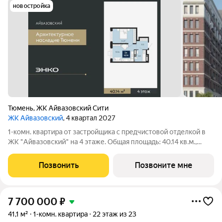
новостройка
Тюмень
,
ЖК Айвазовский Сити
ЖК Айвазовский
, 4 квартал 2027
1-комн. квартира от застройщика с предчистовой отделкой в
ЖК "Айвазовский" на 4 этаже. Общая площадь: 40.14 кв.м.,
жилая: 14.07 кв.м., площадь просторной кухни-столовой: 15.94
кв.м. Все окна выходят на одну сторону. В квартире один
Позвонить
Позвоните мне
совмещенный
7 700 000
₽
41,1 м²
1-комн. квартира
22 этаж из 23