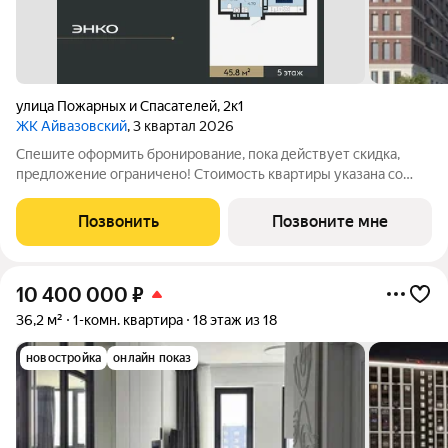
улица Пожарных и Спасателей
,
2к1
ЖК Айвазовский
, 3 квартал 2026
Спешите оформить бронирование, пока действует скидка,
предложение ограничено! Стоимость квартиры указана со
скидкой, ваша экономия составит 931,192 руб. По всем
вопросам обращайтесь в офис продаж, наши менеджеры вам
Позвонить
Позвоните мне
все расскажут. Продается 1-комн.
10 400 000
₽
36,2 м²
1-комн. квартира
18 этаж из 18
новостройка
онлайн показ