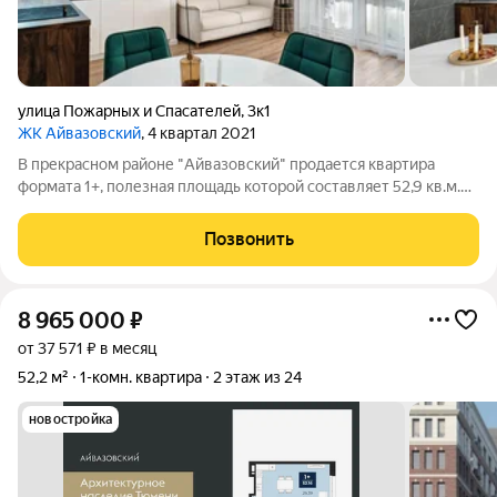
улица Пожарных и Спасателей
,
3к1
ЖК Айвазовский
, 4 квартал 2021
В прекрасном районе "Айвазовский" продается квартира
формата 1+, полезная площадь которой составляет 52,9 кв.м.
Кухня-гостиная 19 кв.м, утепленный балкон 5,2 кв.м.,
гардеробная 4,7 кв.м, спальня 13 кв.м, ванна 6 кв.м. В квартире
Позвонить
выполнен ремонт по
8 965 000
₽
от 37 571 ₽ в месяц
52,2 м²
1-комн. квартира
2 этаж из 24
новостройка