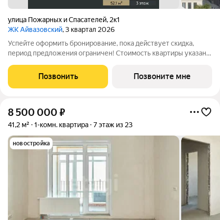
улица Пожарных и Спасателей
,
2к1
ЖК Айвазовский
, 3 квартал 2026
Успейте оформить бронирование, пока действует скидка,
период предложения ограничен! Стоимость квартиры указана
со скидкой, ваша экономия составит 1,019,442 руб.
Информация по телефону, мы вам все подробно расскажем. 1-
Позвонить
Позвоните мне
комн. квартира от застройщика с
8 500 000
₽
41,2 м²
1-комн. квартира
7 этаж из 23
новостройка