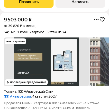
жизни и близость к природным зонам.В квартире выполнен
Позвонить
Написать
косметический ремонт, она
9 503 000
₽
от 39 826 ₽ в месяц
54,9 м²
1-комн. квартира
5 этаж из 24
новостройка
последнее предложение
Тюмень
,
ЖК Айвазовский Сити
ЖК Айвазовский
, 4 квартал 2027
Продается 1-комн. квартира в ЖК "Айвазовский" на 5 этаже.
Общая площадь: 54.92 кв.м., жилая: 13.4 кв.м., площадь