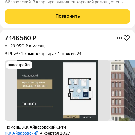
Айвазовский. В квартире выполнен хороший ремонт, очень
интересная планировка, имеется гардеробная. При продаже
остается вся мебель и техника как на фотографиях. Сам ЖК не
Позвонить
нуждается в
7 146 560
₽
от 29 950 ₽ в месяц
31,9 м²
1-комн. квартира
4 этаж из 24
новостройка
Тюмень
,
ЖК Айвазовский Сити
ЖК Айвазовский
, 4 квартал 2027