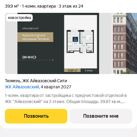
39,9 м²
1-комн. квартира
3 этаж из 24
новостройка
Тюмень
,
ЖК Айвазовский Сити
ЖК Айвазовский
, 4 квартал 2027
1-комн. квартира от застройщика с предчистовой отделкой в
ЖК "Айвазовский" на 3 этаже. Общая площадь: 39.87 кв.м.,
жилая: 12.25 кв.м., площадь просторной кухни-столовой: 19.13
кв.м. Все окна выходят на одну сторону. В квартире один
Позвонить
Позвоните мне
совмещенный