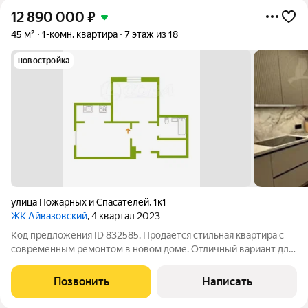
12 890 000
₽
45 м²
1-комн. квартира
7 этаж из 18
новостройка
улица Пожарных и Спасателей
,
1к1
ЖК Айвазовский
, 4 квартал 2023
Код предложения ID 832585. Продаётся стильная квартира с
современным ремонтом в новом доме. Отличный вариант для
тех, кто хочет заехать сразу после покупки в квартире никто
не жил, ремонт завершён совсем недавно.Просторная кухня-
Позвонить
Написать
гостиная полностью