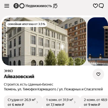
семейная ипотека от 3.5%
ЭНКО
Айвазовский
Строится, есть сданные
•
бизнес
Тюмень
,
ул. Тимофея Кармацкого / ул. Пожарных и Спасателей
Студии
от 26,9 м²
1-комн.
от 31,9 м²
2-комн.
от 48,9
от 6 млн ₽
от 7,1 млн ₽
от 9 млн ₽