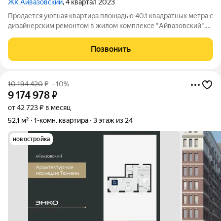
ЖК Айвазовский
, 4 квартал 2023
Продается уютная квартира площадью 40.1 квадратных метра с
дизайнерским ремонтом в жилом комплексе "Айвазовский".
Этот дом класса комфорт+ предлагает высокое качество
жизни и современные удобства. Квартира отличается
Позвонить
большими окнами, которые
10 194 420
₽
–10%
9 174 978
₽
от 42 723 ₽ в месяц
52,1 м²
1-комн. квартира
3 этаж из 24
новостройка