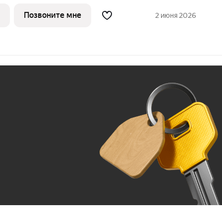
сторной кухни м2. Среди
и на
Позвоните мне
2 июня 2026
ённый
Ж
До 100 тыс. ₽