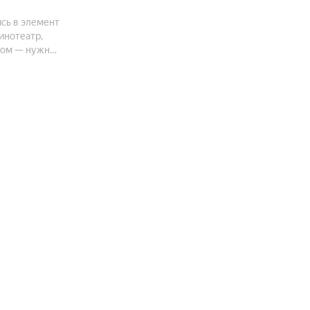
сь в элемент
инотеатр,
ром — нужно
ркинга можно