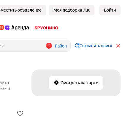
зместить объявление
Моя подборка ЖК
Войти
1
Сохранить поиск
Район
не от
Смотреть на карте
ках и