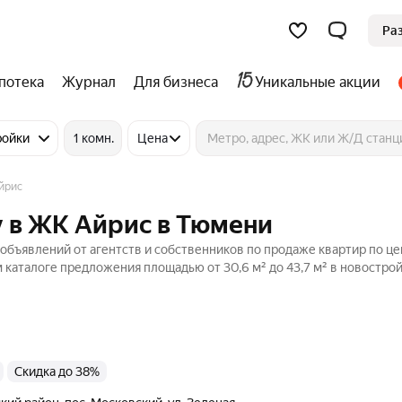
Ра
потека
Журнал
Для бизнеса
Уникальные акции
ройки
1 комн.
Цена
йрис
у в ЖК Айрис в Тюмени
бъявлений от агентств и собственников по продаже квартир по це
 каталоге предложения площадью от 30,6 м² до 43,7 м² в новострой
Скидка до 38%