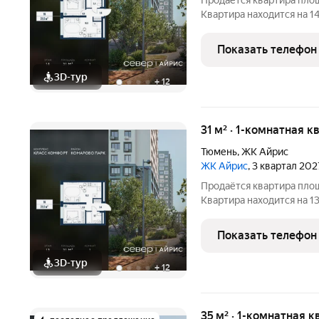
Продаётся квартира пло
Квартира находится на 1
площадь просторной кухни м2. Среди особенностей план
изолированные комнаты с
Показать телефон
совмещённый
3D-тур
+
12
31 м² · 1-комнатная к
Тюмень
,
ЖК Айрис
ЖК Айрис
, 3 квартал 202
Продаётся квартира пло
Квартира находится на 1
площадь просторной кухни м2. Среди особенностей план
изолированные комнаты с
Показать телефон
совмещённый
3D-тур
+
12
35 м² · 1-комнатная к