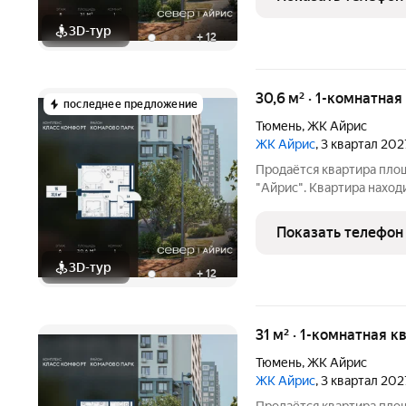
совмещённый
3D-тур
+
12
30,6 м² · 1-комнатная
последнее предложение
Тюмень
,
ЖК Айрис
ЖК Айрис
, 3 квартал 202
Продаётся квартира пло
"Айрис". Квартира наход
8.7 м2, площадь просторной кухни м2. Сре
планировки изолированные комнаты с окнами на одну сторону, 1
Показать телефон
совмещённый
3D-тур
+
12
31 м² · 1-комнатная к
Тюмень
,
ЖК Айрис
ЖК Айрис
, 3 квартал 202