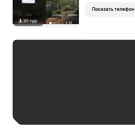
квартиры 9.9 м2, площадь про
особенностей планировки изолированные комнаты с окнам
Показать телефон
одну сторону, 1 совмещ
3D-тур
+
12
ЕЖЕМЕСЯЧНЫЙ ПЛАТЁ
До 30 тыс. ₽
До 50 тыс. ₽
До 70 тыс. ₽
Больше 100 тыс. ₽