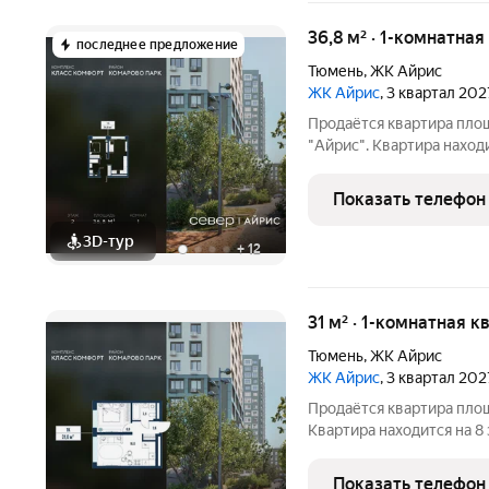
36,8 м² · 1-комнатная
последнее предложение
Тюмень
,
ЖК Айрис
ЖК Айрис
, 3 квартал 202
Продаётся квартира пло
"Айрис". Квартира наход
22.5 м2, площадь просторной кухни м2. С
планировки изолированные комнаты с окнами на одну сторону, 1
Показать телефон
совмещённый
3D-тур
+
12
31 м² · 1-комнатная к
Тюмень
,
ЖК Айрис
ЖК Айрис
, 3 квартал 202
Продаётся квартира пло
Квартира находится на 8
площадь просторной кухни м2. Среди особенностей план
изолированные комнаты с
Показать телефон