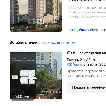
Тюменская обл.
,
Тюменс
«Айрис» — это новый ф
благоустройства: квар
онлайн-библиотека, во
просто отсканировать Q
отдохнуть в лаундж-зон
Застройщик Север
7 
30 объявлений:
по актуальности
31 м² · 1-комнатная к
Тюмень
,
ЖК Айрис
ЖК Айрис
, 3 квартал 202
Продаётся квартира пло
Квартира находится на 1
площадь просторной кухни м2. Среди особенностей план
изолированные комнаты с
Показать телефон
совмещённый
3D-тур
+
12