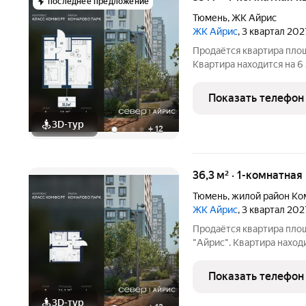
последнее предложение
Тюмень
,
ЖК Айрис
ЖК Айрис
, 3 квартал 202
Продаётся квартира пло
Квартира находится на 6
площадь просторной кухни м2. Среди особенностей план
изолированные комнаты с
Показать телефон
совмещённый
3D-тур
+
12
36,3 м² · 1-комнатная
Тюмень
,
жилой район Ко
ЖК Айрис
, 3 квартал 202
Продаётся квартира пло
"Айрис". Квартира наход
9.7 м2, площадь просторной кухни м2. Сре
планировки изолированные комнаты с окнами на одну сторону, 1
Показать телефон
совмещённый
3D-тур