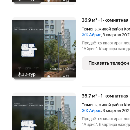
+
12
36,9 м² · 1-комнатная
Тюмень
,
жилой район Ко
ЖК Айрис
, 3 квартал 202
Продаётся квартира пло
"Айрис". Квартира наход
квартиры 9.9 м2, площадь про
особенностей планировки изолированные комнаты с окнам
Показать телефон
одну сторону, 1 совмещ
3D-тур
+
12
36,7 м² · 1-комнатная
Тюмень
,
жилой район Ко
ЖК Айрис
, 3 квартал 202
Продаётся квартира пло
"Айрис". Квартира наход