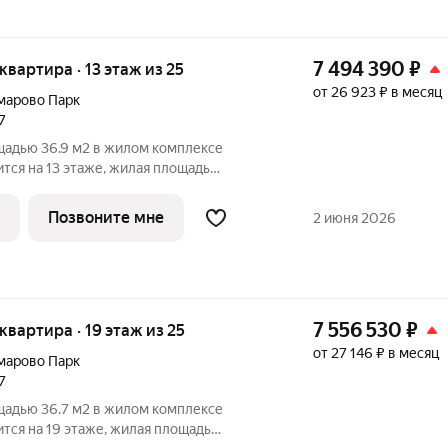
7 494 390
₽
 квартира · 13 этаж из 25
от 26 923 ₽ в месяц
марово Парк
7
щадью 36.9 м2 в жилом комплексе
ится на 13 этаже, жилая площадь
сторной кухни м2. Среди
и на
Позвоните мне
2 июня 2026
ённый
7 556 530
₽
 квартира · 19 этаж из 25
от 27 146 ₽ в месяц
марово Парк
7
щадью 36.7 м2 в жилом комплексе
ится на 19 этаже, жилая площадь