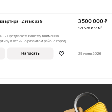
3 500 000
₽
 квартира · 2 этаж из 9
121 528 ₽ за м²
4456. Предлагаем Вашему вниманию
тиру в отлично развитом районе города.
е отдельных спальни. Комфортный
оседи. Подъезд чистый после
Написать
29 июня 2026
Двор
Ж