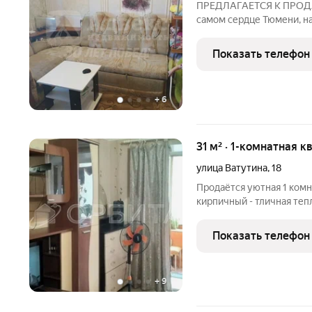
ПРЕДЛАГАЕТСЯ К ПРОДАЖ
самом сердце Тюмени, н
составляет 20 кв. М, жилая площадь 12 кв
Квартира расположена на
Показать телефон
построенного в 1986
+
6
31 м² · 1-комнатная к
улица Ватутина
,
18
Продаётся уютная 1 комн
кирпичный - тличная теп
прохладно, а зимой очень
квартире сделан космети
Показать телефон
застеклена,
+
9