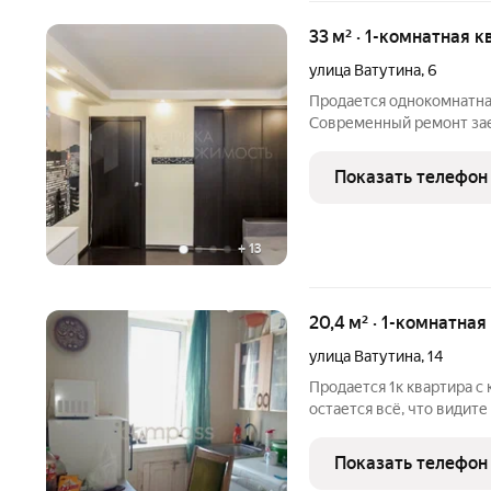
33 м² · 1-комнатная к
улица Ватутина
,
6
Продается однокомнатная квартира! Общ
Современный ремонт заезжай и живи! В продаже остается
кухонный гарнитур, мебе
Остальное по договоренности. Уютная гардеробна
Показать телефон
комфорта!
+
13
20,4 м² · 1-комнатная
улица Ватутина
,
14
Продается 1к квартира с
остается всё, что видит
для инвестиций. Развита
доступности находится л
Показать телефон
магазины первой