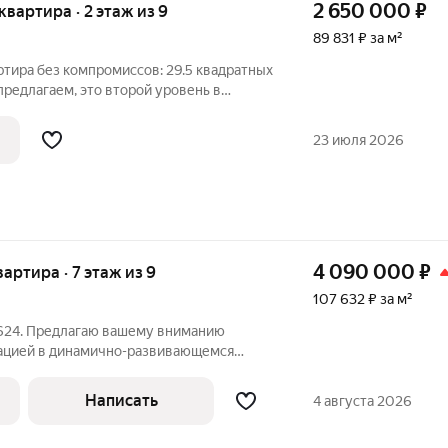
2 650 000
₽
 квартира · 2 этаж из 9
89 831 ₽ за м²
тира без компромиссов: 29.5 квадратных
предлагаем, это второй уровень в
жном доме с железобетонными
ездо для тех, кто ценит покой и
23 июля 2026
4 090 000
₽
вартира · 7 этаж из 9
107 632 ₽ за м²
624. Предлагаю вашему вниманию
кацией в динамично-развивающемся
а-10 минут езды. Развитая
 транспортная развязка, в шаговой
Написать
4 августа 2026
школы,