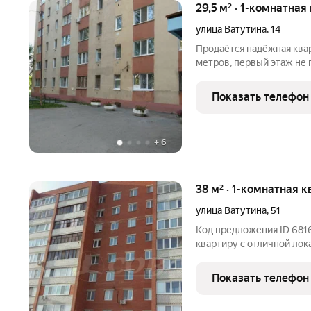
29,5 м² · 1-комнатная
улица Ватутина
,
14
Продаётся надёжная квар
метров, первый этаж не 
капитальном девятиэта
перекрытиями. Уютное гн
Показать телефон
проверенную временем
+
6
38 м² · 1-комнатная к
улица Ватутина
,
51
Код предложения ID 681
квартиру с отличной ло
районе города. До центр
инфраструктура, удобная
Показать телефон
доступности: магазины, 