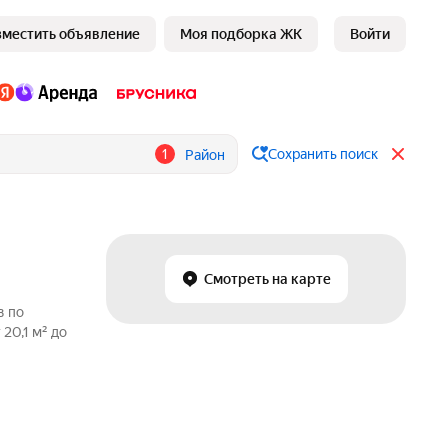
зместить объявление
Моя подборка ЖК
Войти
1
Сохранить поиск
Район
Смотреть на карте
в по
20,1 м² до