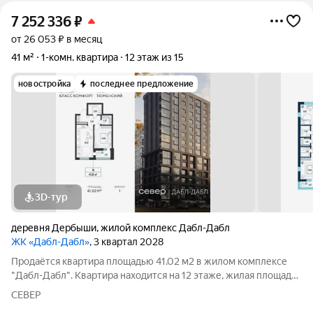
7 252 336
₽
от 26 053 ₽ в месяц
41 м²
1-комн. квартира
12 этаж из 15
новостройка
последнее предложение
3D-тур
деревня Дербыши
,
жилой комплекс Дабл-Дабл
ЖК «Дабл-Дабл»
, 3 квартал 2028
Продаётся квартира площадью 41.02 м2 в жилом комплексе
"Дабл-Дабл". Квартира находится на 12 этаже, жилая площадь
квартиры 10.92 м2, площадь просторной кухни 15.07 м2. Среди
СЕВЕР
особенностей планировки изолированные комнаты с окнами