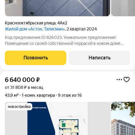
Краснооктябрьская улица
,
4Ак2
Жилой дом «Астон. Талисман»
, 2 квартал 2024
Код предложения ID 826023. Уникальное предложение!
Помещение со своей собственной террасой в новом доме
идеальное решение как для вашего бизнеса так и для
проживания!Продается новое помещение на первом этаже с
Позвонить
Написать
просторной террасой, с ремонтом и
6 640 000
₽
от 31 808 ₽ в месяц
43,9 м²
1-комн. квартира
9 этаж из 16
новостройка