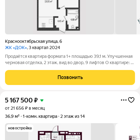
Краснооктябрьская улица
,
6
ЖК «ДОК»
, 3 квартал 2024
Продаётся квартира формата 1+ площадью 39,1 м. Улучшенная
черновая отделка, 2 этаж, вид во двор, 9 лифтов О квартире: -
Формат 1+. Общая площадь 39,1 м. - Просторная кухня-гостиная
19,93 м с выходом на лоджию. - Совмещённый санузел 4,8 м,
Позвонить
5 167 500
₽
от 21 656 ₽ в месяц
36,9 м²
1-комн. квартира
2 этаж из 14
новостройка