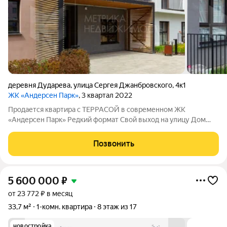
деревня Дударева
,
улица Сергея Джанбровского
,
4к1
ЖК «Андерсен Парк»
, 3 квартал 2022
Продается квартира с ТЕРРАСОЙ в современном ЖК
«Андерсен Парк» Редкий формат Свой выход на улицу Дом
сдан САМОЕ ГЛАВНОЕ ВАША ТЕРРАСА Собственная терраса с
прямым выходом из квартиры Обустройте приватную зону
Позвонить
для шашлыков, воскресных завтраков
5 600 000
₽
от 23 772 ₽ в месяц
33,7 м²
1-комн. квартира
8 этаж из 17
новостройка