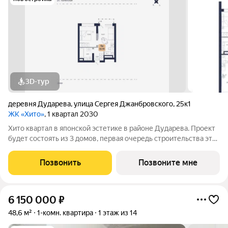
3D-тур
деревня Дударева
,
улица Сергея Джанбровского
,
25к1
ЖК «Хито»
, 1 квартал 2030
Хито квартал в японской эстетике в районе Дударева. Проект
будет состоять из 3 домов, первая очередь строительства это
17-этажный дом на 7 секций. Проект находится рядом с лесным
массивом, на пересечении улиц Тюменская и Сергея
Позвонить
Позвоните мне
Джанбровского.
6 150 000
₽
48,6 м²
1-комн. квартира
1 этаж из 14