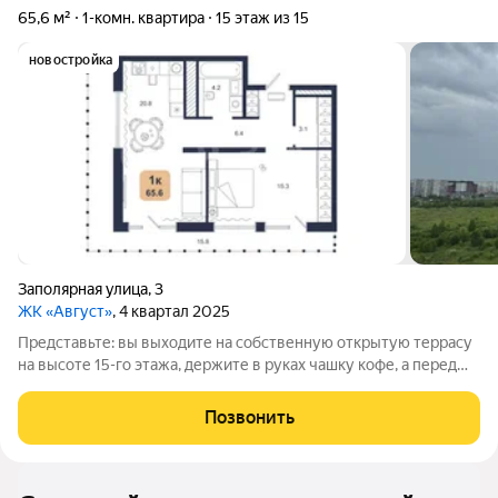
65,6 м²
1-комн. квартира
15 этаж из 15
новостройка
Заполярная улица
,
3
ЖК «Август»
, 4 квартал 2025
Представьте: вы выходите на собственную открытую террасу
на высоте 15-го этажа, держите в руках чашку кофе, а перед
вами разворачивается Тюмень как на ладони. Это не просто
квартира это личная смотровая площадка в небе. Да, терраса
Позвонить
не широкая (около