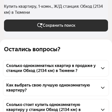
Купить квартиру, 1-комн., Ж/Д станция: Обход (2134
км) в Тюмени
Сохранить поиск
Остались вопросы?
Сколько однокомнатных квартир в продаже у
станции Обход (2134 км) в Тюмени ?
На Яндекс Недвижимости в продаже у станции 
Обход (2134 км) в Тюмени 858 однокомнатных 
Как выбрать свою лучшую однокомнатную
квартиру?
квартир, из них 27 объявлений от агентств, 831 
объявление от застройщиков
Чтобы купить 1-комнатную квартиру с террасой у 
станции Обход (2134 км), воспользуйтесь тепловой 
Сколько стоит купить однокомнатную
квартиру у станции Обход (2134 км) в
картой для оценки инфраструктуры и 