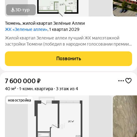
3D-тур
Тюмень
,
жилой квартал Зелёные Аллеи
ЖК «Зеленые аллеи»
, 1 квартал 2029
Жилой квартал Зеленые аллеи лучший ЖК малоэтажной
застройки Тюмени (победил в народном голосовании премии
Девелопер года в 2023 году). Жилой квартал «Зеленые аллеи»
малоэтажный комплекс в Тюмени, предлагающий европейский
Позвонить
формат жилья. Расположен в
7 600 000
₽
40 м²
1-комн. квартира
3 этаж из 4
новостройка