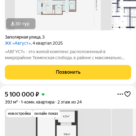
3D-тур
Заполярная улица
,
3
ЖК «Август»
, 4 квартал 2025
«АВГУСТ» - это жилой комплекс расположенный в
микрорайоне Тюменская слобода, в районе с максимально
развитой инфраструктурой. Рядом крупные транспортные
развязки, которые позволяют добраться в любую точку города
Позвонить
за 15 минут. Архитектура комплекса
5 100 000
₽
39,1 м²
1-комн. квартира
2 этаж из 24
новостройка
онлайн показ