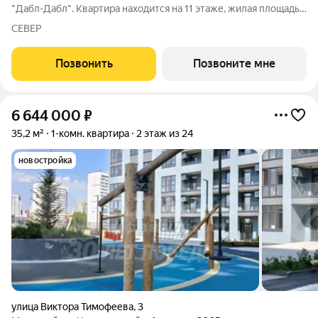
"Дабл-Дабл". Квартира находится на 11 этаже, жилая площадь
квартиры 11.87 м2, площадь просторной кухни 18.17 м2. Среди
СЕВЕР
особенностей планировки изолированные комнаты с окнами
на одну сторону, 1
Позвонить
Позвоните мне
6 644 000
₽
35,2 м²
1-комн. квартира
2 этаж из 24
новостройка
улица Виктора Тимофеева
,
3