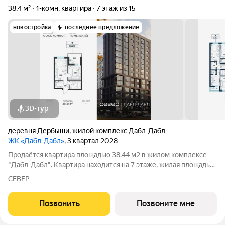
38,4 м²
1-комн. квартира
7 этаж из 15
новостройка
последнее предложение
3D-тур
деревня Дербыши
,
жилой комплекс Дабл-Дабл
ЖК «Дабл-Дабл»
, 3 квартал 2028
Продаётся квартира площадью 38.44 м2 в жилом комплексе
"Дабл-Дабл". Квартира находится на 7 этаже, жилая площадь
квартиры 9.62 м2, площадь просторной кухни 13.6 м2. Среди
СЕВЕР
особенностей планировки изолированные комнаты с окнами
на одну сторону, 1
Позвонить
Позвоните мне