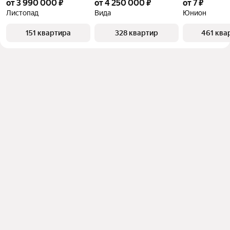
от 3 990 000 ₽
от 4 250 000 ₽
от 7 ₽
Листопад
Вида
Юнион
151 квартира
328 квартир
461 ква