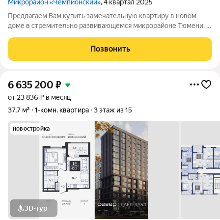
Микрорайон «Чемпионский»
, 4 квартал 2025
Предлагаем Вам купить замечательную квартиру в новом
доме в стремительно развивающемся микрорайоне Тюмени. В
шаговой доступности находится средняя
общеобразовательная школа №38 , что гарантирует детям
Позвонить
спокойный и короткий маршрут до учебы, Тюменский
6 635 200
₽
от 23 836 ₽ в месяц
37,7 м²
1-комн. квартира
3 этаж из 15
новостройка
3D-тур