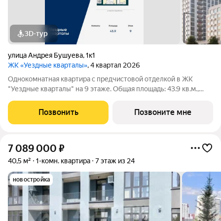
3D-тур
улица Андрея Бушуева
,
1к1
ЖК «Уездные кварталы»
, 4 квартал 2026
Однокомнатная квартира с предчистовой отделкой в ЖК
"Уездные кварталы" на 9 этаже. Общая площадь: 43.9 кв.м.,
жилая: 10.4 кв.м., площадь просторной кухни-столовой: 21.4
кв.м. Все окна выходят на одну сторону. В квартире одна
Позвонить
Позвоните мне
лоджия, один совмещенный
7 089 000
₽
40,5 м²
1-комн. квартира
7 этаж из 24
новостройка