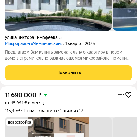
улица Виктора Тимофеева
,
3
Микрорайон «Чемпионский»
, 4 квартал 2025
Предлагаем Вам купить замечательную квартиру в новом
доме в стремительно развивающемся микрорайоне Тюмени. В
шаговой доступности находится средняя
общеобразовательная школа №38 , что гарантирует детям
Позвонить
спокойный и короткий маршрут до учебы, Тюменский
11 690 000
₽
от 48 991 ₽ в месяц
115,4 м²
1-комн. квартира
1 этаж из 17
новостройка