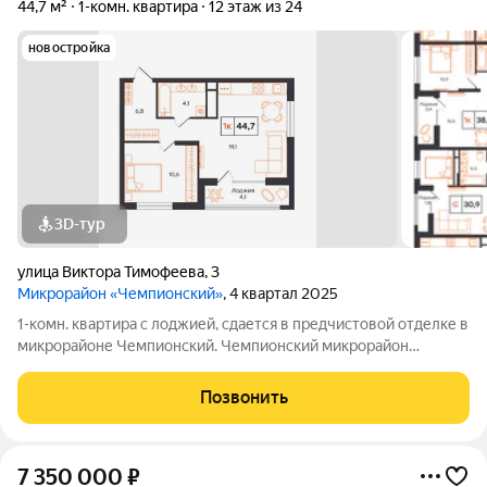
44,7 м²
1-комн. квартира
12 этаж из 24
новостройка
3D-тур
улица Виктора Тимофеева
,
3
Микрорайон «Чемпионский»
, 4 квартал 2025
1-комн. квартира с лоджией, сдается в предчистовой отделке в
микрорайоне Чемпионский. Чемпионский микрорайон
комплексного развития территории для комфортной и
активной жизни. Монолитные дома переменной этажности от
Позвонить
12 до 24 этажей где каждая
7 350 000
₽