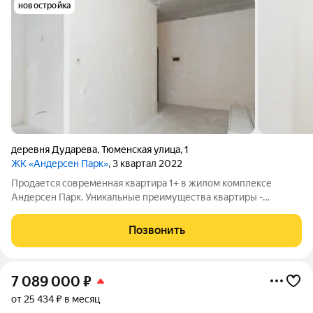
новостройка
деревня Дударева
,
Тюменская улица
,
1
ЖК «Андерсен Парк»
, 3 квартал 2022
Продается современная квартира 1+ в жилом комплексе
Андерсен Парк. Уникальные преимущества квартиры -
собственная терраса 12 кв.м и высокие потолки 3 метра.
Планировка и пространство: - Кухня-гостиная 23 кв.м с прямым
Позвонить
выходом на террасу -
7 089 000
₽
от 25 434 ₽ в месяц