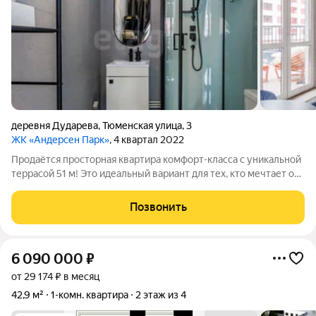
деревня Дударева
,
Тюменская улица
,
3
ЖК «Андерсен Парк»
, 4 квартал 2022
Продаётся просторная квартира комфорт-класса с уникальной
террасой 51 м! Это идеальный вариант для тех, кто мечтает о
сочетании городского комфорта и атмосферы загородной
жизни. Главная особенность квартиры собственная
Позвонить
просторная терраса площадью 51
6 090 000
₽
от 29 174 ₽ в месяц
42,9 м²
1-комн. квартира
2 этаж из 4