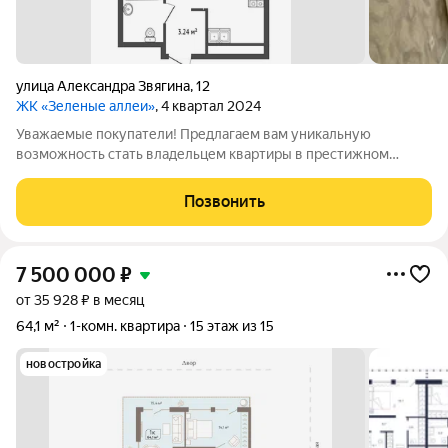
​улица Александра Звягина
,
12
ЖК «Зеленые аллеи»
, 4 квартал 2024
Уважаемые покупатели! Предлагаем вам уникальную
возможность стать владельцем квартиры в престижном
жилом комплексе «Зеленые аллеи» в Тюмени! Этот
малоэтажный проект воплощает в себе европейский стандарт
Позвонить
жилья и располагается всего в 10 минутах от
7 500 000
₽
от 35 928 ₽ в месяц
64,1 м²
1-комн. квартира
15 этаж из 15
новостройка