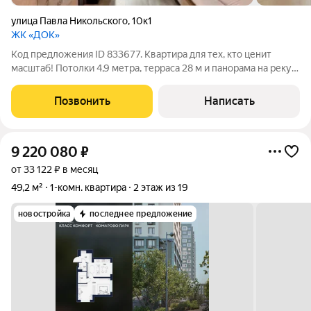
улица Павла Никольского
,
10к1
ЖК «ДОК»
Код предложения ID 833677. Квартира для тех, кто ценит
масштаб! Потолки 4,9 метра, терраса 28 м и панорама на реку
Туру это не просто квартира, это ваша личная резиденция на
10 этаже! Если вы устали от типовых планировок и хотите
Позвонить
Написать
жить там, где много
9 220 080
₽
от 33 122 ₽ в месяц
49,2 м²
1-комн. квартира
2 этаж из 19
новостройка
последнее предложение