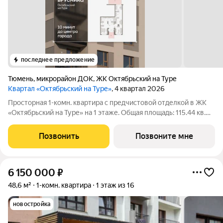
последнее предложение
Тюмень
,
микрорайон ДОК
,
ЖК Октябрьский на Туре
Квартал «Октябрьский на Туре»
, 4 квартал 2026
Просторная 1-комн. квартира с предчистовой отделкой в ЖК
«Октябрьский на Туре» на 1 этаже. Общая площадь: 115.44 кв.м.,
жилая: 26.27 кв.м., площадь просторной кухни-гостиной: 28.95
кв.м. Высота потолков 2.7 м. Квартира с кухней-гостиной и
Позвонить
Позвоните мне
одной
6 150 000
₽
48,6 м²
1-комн. квартира
1 этаж из 16
новостройка