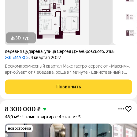
3D-тур
деревня Дударева
,
улица Сергея Джанбровского
,
21к5
ЖК «МАКС»
, 4 квартал 2027
Бескомпромиссный квартал Макс гастро-сервис от «Максим»,
арт-объект от Лебедева, роща в 1 минуте - Единственный в
Западной Сибири квартал с гастро-сервисом от ресторанной
компании «Максим» своё кафе, шеф-повар на дом, доставка до
Позвонить
квартиры,
8 300 000
₽
48,9 м²
1-комн. квартира
4 этаж из 5
новостройка