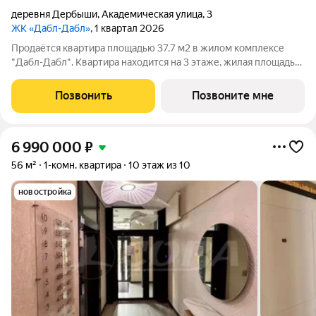
деревня Дербыши
,
Академическая улица
,
3
ЖК «Дабл-Дабл»
, 1 квартал 2026
Продаётся квартира площадью 37.7 м2 в жилом комплексе
"Дабл-Дабл". Квартира находится на 3 этаже, жилая площадь
квартиры 11.3 м2, площадь просторной кухни 16.8 м2. Среди
особенностей планировки изолированные комнаты с окнами
Позвонить
Позвоните мне
на одну сторону, 1
6 990 000
₽
56 м²
1-комн. квартира
10 этаж из 10
новостройка