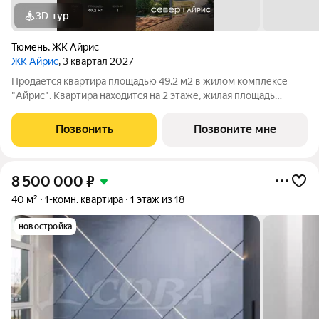
3D-тур
Тюмень
,
ЖК Айрис
ЖК Айрис
, 3 квартал 2027
Продаётся квартира площадью 49.2 м2 в жилом комплексе
"Айрис". Квартира находится на 2 этаже, жилая площадь
квартиры 20.6 м2, площадь просторной кухни м2. Среди
особенностей планировки изолированные комнаты с окнами
Позвонить
Позвоните мне
на одну сторону, 1 совмещённый
8 500 000
₽
40 м²
1-комн. квартира
1 этаж из 18
новостройка