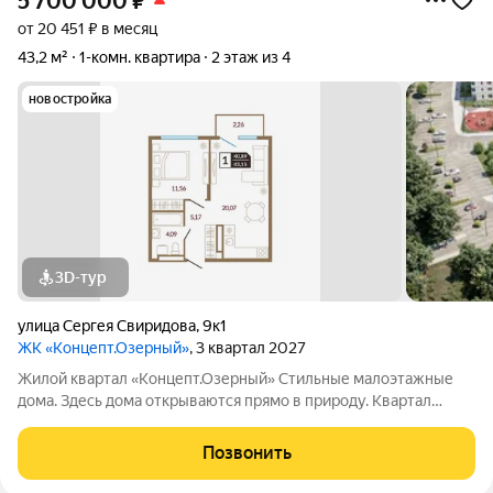
5 700 000
₽
от 20 451 ₽ в месяц
43,2 м²
1-комн. квартира
2 этаж из 4
новостройка
3D-тур
улица Сергея Свиридова
,
9к1
ЖК «Концепт.Озерный»
, 3 квартал 2027
Жилой квартал «Концепт.Озерный» Стильные малоэтажные
дома. Здесь дома открываются прямо в природу. Квартал
состоит из трех четырехэтажных домов, выполненных в
современном скандинавском стиле. Спокойные цвета фасадов
Позвонить
органично вписаны в природный