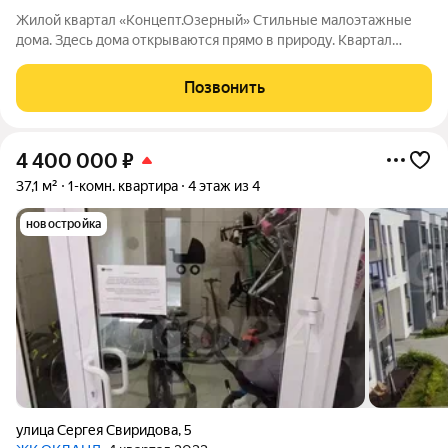
Жилой квартал «Концепт.Озерный» Стильные малоэтажные
дома. Здесь дома открываются прямо в природу. Квартал
состоит из трех четырехэтажных домов, выполненных в
современном скандинавском стиле. Спокойные цвета фасадов
Позвонить
органично вписаны в природный
4 400 000
₽
37,1 м²
1-комн. квартира
4 этаж из 4
новостройка
улица Сергея Свиридова
,
5