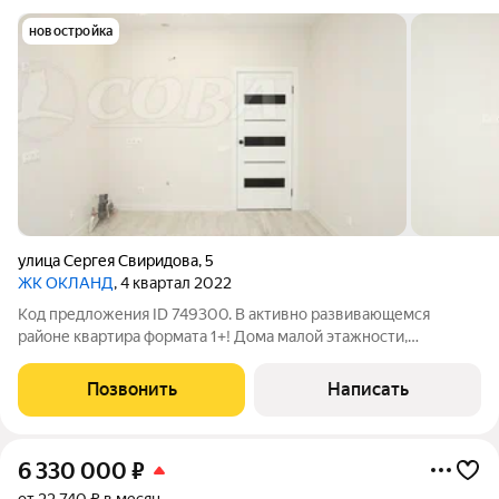
новостройка
улица Сергея Свиридова
,
5
ЖК ОКЛАНД
, 4 квартал 2022
Код предложения ID 749300. В активно развивающемся
районе квартира формата 1+! Дома малой этажности,
идеальный вариант для тех, кто всегда мечтал жить в тихом,
уютном, европейском пригороде, где нет места бетонным
Позвонить
Написать
высоткам, перекрывающим солнечный
6 330 000
₽