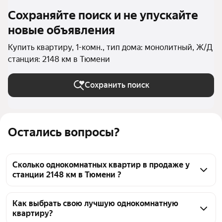
Сохраняйте поиск и не упускайте
новые объявления
Купить квартиру, 1-комн., тип дома: монолитный, Ж/Д
станция: 2148 км в Тюмени
Сохранить поиск
Остались вопросы?
Сколько однокомнатных квартир в продаже у
станции 2148 км в Тюмени ?
На Яндекс Недвижимости в продаже у станции 
2148 км в Тюмени 342 однокомнатных квартиры, из 
Как выбрать свою лучшую однокомнатную
квартиру?
них 50 объявлений от агентств, 292 объявления от 