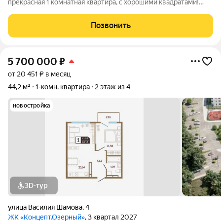
прекрасная 1 комнатная квартира, с хорошими квадратами!
Общая площадь квартиры 50 кв.м., с просторной кухней 12
кв.м. Квартира располагается на комфортном для проживания
Позвонить
7 этаже из 20 . В
5 700 000
₽
от 20 451 ₽ в месяц
44,2 м²
1-комн. квартира
2 этаж из 4
новостройка
3D-тур
улица Василия Шамова
,
4
ЖК «Концепт.Озерный»
, 3 квартал 2027