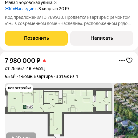
Малая Боровская улица
,
3
ЖК «Наследие»
, 3 квартал 2019
Код предложения ID 789938. Продается квартира с ремонтом
«1+» в современном доме «Наследие», расположенном рядом
с городским парком. Это уютное и светлое жилище с
качественным ремонтом станет отличным вариантом для
Позвонить
Написать
комфортной жизни. По
7 980 000
₽
от 28 667 ₽ в месяц
55 м²
1-комн. квартира
3 этаж из 4
новостройка