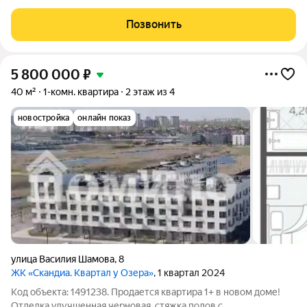
состоит из трех четырехэтажных домов, выполненных в
современном скандинавском стиле. Спокойные цвета фасадов
Позвонить
органично вписаны в природный
5 800 000
₽
40 м²
1-комн. квартира
2 этаж из 4
новостройка
онлайн показ
улица Василия Шамова
,
8
ЖК «Скандиа. Квартал у Озера»
, 1 квартал 2024
Код объекта: 1491238. Продается квартира 1+ в новом доме!
Отделка улучшенная черновая, стяжка полов с