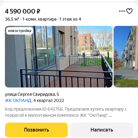
4 590 000
₽
36,5 м²
1-комн. квартира
1 этаж из 4
новостройка
улица Сергея Свиридова
,
5
ЖК ОКЛАНД
, 4 квартал 2022
Код предложения ID 642756. Предлагаем купить квартиру с
террасой в малоэтажном комплексе ЖК "Ок!Ланд".
Современные стандарты строительства воплощены в данном
ЖК. Квартира с улучшенной черновой отделкой: ровные
Позвонить
Написать
оштукатуренные стены с финишной