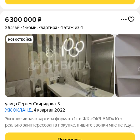
6 300 000
₽
36,2 м²
1-комн. квартира
4 этаж из 4
новостройка
улица Сергея Свиридова
,
5
ЖК ОКЛАНД
, 4 квартал 2022
Эксклюзивная квартира формата 1+ в ЖК «OK!LAND» Кто
реально заинтересован в покупке, пишите звонки мне не идут.
Описание квартиры: Стильная квартира с ремонтом по дизайн-
проекту в жилом квартале «OK!LAND», расположенном в
Позвонить