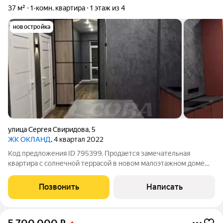
37 м²
1-комн. квартира
1 этаж из 4
новостройка
улица Сергея Свиридова
,
5
ЖК ОКЛАНД
, 4 квартал 2022
Код предложения ID 795399. Продается замечательная
квартира с солнечной террасой в новом малоэтажном доме
комфорт класса. Современный, малоэтажный эко-квартал это
идеальный вариант для тех, кто всегда мечтал жить в тихом,
Позвонить
Написать
уютном, европейском