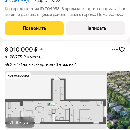
ЖК ОКЛАНД
, 4 квартал 2022
Код предложения ID 704958. В продаже квартира формата 1+ в
активно развивающемся районе нашего города. Дома малой
этажности, это идеальный вариант для тех, кто всегда мечтал
жить в тихом, уютном, европейском пригороде, где нет места
Позвонить
Написать
бетонным
8 010 000
₽
от 28 775 ₽ в месяц
55,2 м²
1-комн. квартира
3 этаж из 4
новостройка
3D-тур