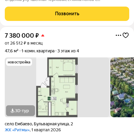
шумоизоляцией, пластиковые окна с двойным стеклопакетом,
стальная входная дверь, радиаторы отопления, установлены
Позвонить
розетки и выключатели, разводка
7 380 000
₽
от 26 512 ₽ в месяц
47,6 м²
1-комн. квартира
3 этаж из 4
новостройка
3D-тур
село Ембаево
,
Бульварная улица
,
2
ЖК «Ритмы»
, 1 квартал 2026